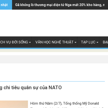
 nhật
Gã khổng lồ thương mại điện tử Nga mất 20% kho hàng, ng
ỊCH VỤ ĐỜI SỐNG
VĂN HỌC NGHỆ THUẬT
TẠP LỤC
BẠ
ng chi tiêu quân sự của NATO
Hôm thứ Năm (2/7), Tổng thống Mỹ Donald