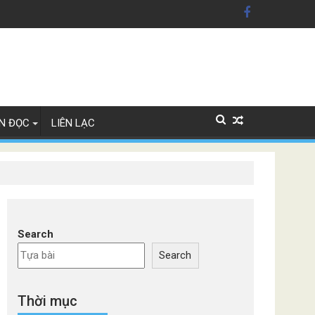
uy cơ phá sản
N ĐỌC
LIÊN LẠC
Search
Search
Thời mục