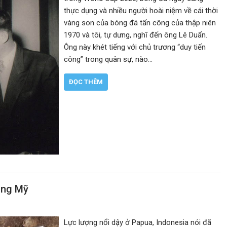
thực dụng và nhiều người hoài niệm về cái thời
vàng son của bóng đá tấn công của thập niên
1970 và tôi, tự dưng, nghĩ đến ông Lê Duẩn.
Ông này khét tiếng với chủ trương “duy tiến
công” trong quân sự, nào…
ĐỌC THÊM
công Mỹ
Lực lượng nổi dậy ở Papua, Indonesia nói đã