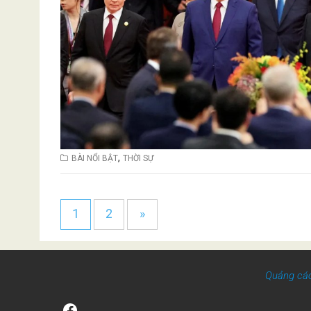
,
BÀI NỔI BẬT
THỜI SỰ
1
2
»
Quảng cá
Facebook