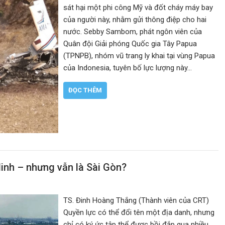
sát hại một phi công Mỹ và đốt cháy máy bay
của người này, nhằm gửi thông điệp cho hai
nước. Sebby Sambom, phát ngôn viên của
Quân đội Giải phóng Quốc gia Tây Papua
(TPNPB), nhóm vũ trang ly khai tại vùng Papua
của Indonesia, tuyên bố lực lượng này…
ĐỌC THÊM
Minh – nhưng vẫn là Sài Gòn?
TS. Đinh Hoàng Thắng (Thành viên của CRT)
Quyền lực có thể đổi tên một địa danh, nhưng
chỉ có ký ức tập thể được bồi đắp qua nhiều