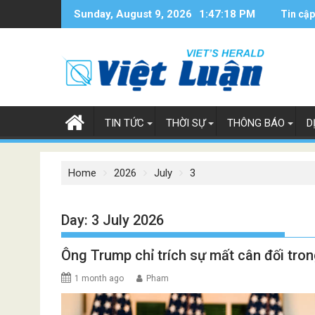
Skip
Sunday, August 9, 2026
1:47:19 PM
Tin cập
to
content
TIN TỨC
THỜI SỰ
THÔNG BÁO
D
Home
2026
July
3
Day:
3 July 2026
Ông Trump chỉ trích sự mất cân đối tro
1 month ago
Pham