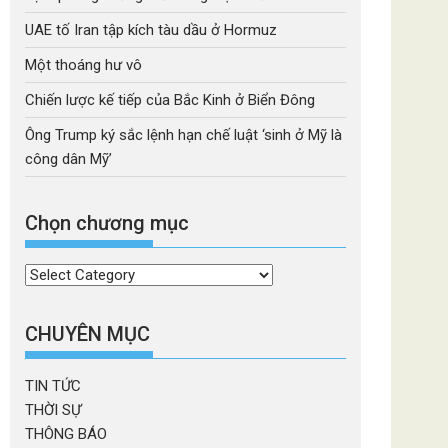
UAE tố Iran tập kích tàu dầu ở Hormuz
Một thoáng hư vô
Chiến lược kế tiếp của Bắc Kinh ở Biển Đông
Ông Trump ký sắc lệnh hạn chế luật ‘sinh ở Mỹ là
công dân Mỹ’
Chọn chương mục
Chọn
chương
mục
CHUYÊN MỤC
TIN TỨC
THỜI SỰ
THÔNG BÁO