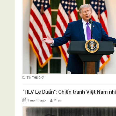
TIN THẾ GIỚI
“HLV Lê Duẩn”: Chiến tranh Việt Nam nhì
1 month ago
Pham