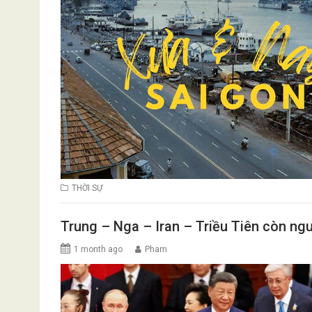
THỜI SỰ
Trung – Nga – Iran – Triều Tiên còn ng
1 month ago
Pham