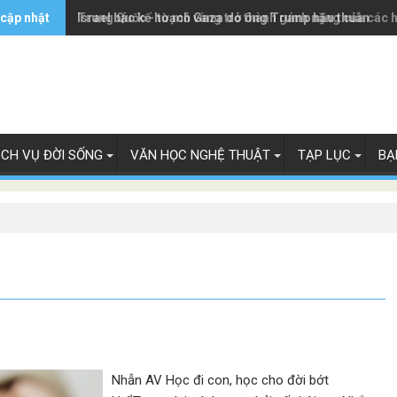
 cập nhật
Trung Quốc - từ mỏ vàng trở thành gánh nặng của các 
Israel bác kế hoạch Gaza do ông Trump hậu thuẫn
ỊCH VỤ ĐỜI SỐNG
VĂN HỌC NGHỆ THUẬT
TẠP LỤC
BẠ
Nhẫn AV Học đi con, học cho đời bớt