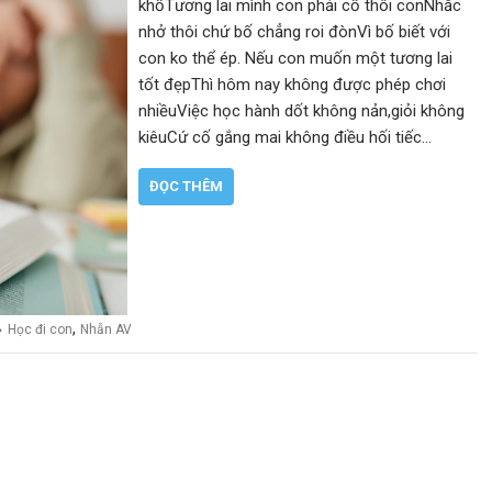
khổTương lai mình con phải cố thôi conNhắc
nhở thôi chứ bố chẳng roi đònVì bố biết với
con ko thể ép. Nếu con muốn một tương lai
tốt đẹpThì hôm nay không được phép chơi
nhiềuViệc học hành dốt không nản,giỏi không
kiêuCứ cố gắng mai không điều hối tiếc…
ĐỌC THÊM
,
Học đi con
Nhẫn AV