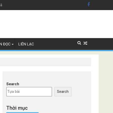
hãng xe Đức
N ĐỌC
LIÊN LẠC
Search
Search
Thời mục