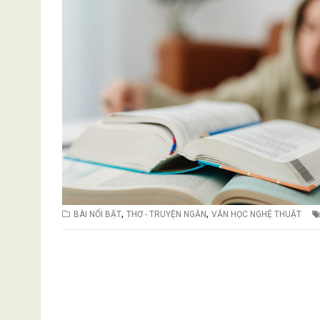
,
,
BÀI NỔI BẬT
THƠ - TRUYỆN NGẮN
VĂN HỌC NGHỆ THUẬT