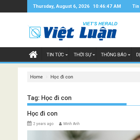
Skip
Thursday, August 6, 2026
10:46:47 AM
Tin
to
content
TIN TỨC
THỜI SỰ
THÔNG BÁO
D
Home
Học đi con
Tag:
Học đi con
Học đi con
2 years ago
Minh Anh