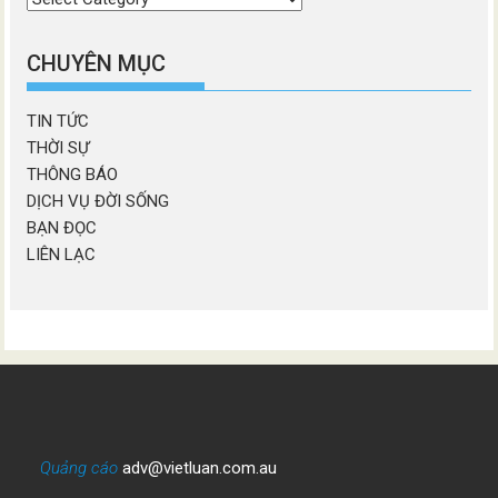
chương
mục
CHUYÊN MỤC
TIN TỨC
THỜI SỰ
THÔNG BÁO
DỊCH VỤ ĐỜI SỐNG
BẠN ĐỌC
LIÊN LẠC
Quảng cáo
adv@vietluan.com.au