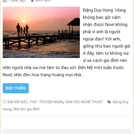
1 year ago
Minh Anh
Đặng Duy Hưng Hùng
không bao giờ cảm
nhận được Noel không
phải vì anh là người
ngoại đạo! Với anh,
giống như bao người già
ở đây, tâm tư không vui
vì xa cách gia đình nên
nhìn người nhà vui mà tâm tư đau xót. Đến Mỹ một tuần trước
Noel, nhìn đèn hoa trang hoàng mọi nhà…
ĐỌC THÊM
,
,
BÀI NỔI BẬT
THƠ - TRUYỆN NGẮN
VĂN HỌC NGHỆ THUẬT
Đặng Duy
,
Hưng
Mái ấm gia đình