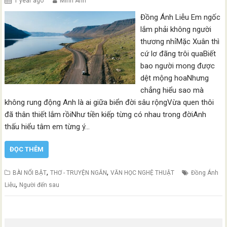
1 year ago
Minh Anh
Đồng Ánh Liễu Em ngốc
lắm phải không người
thương nhỉMặc Xuân thì
cứ lơ đãng trôi quaBiết
bao người mong được
dệt mộng hoaNhưng
chẳng hiểu sao mà
không rung động Anh là ai giữa biển đời sâu rộngVừa quen thôi
đã thân thiết lắm rồiNhư tiền kiếp từng có nhau trong đờiAnh
thấu hiểu tâm em từng ý…
ĐỌC THÊM
,
,
BÀI NỔI BẬT
THƠ - TRUYỆN NGẮN
VĂN HỌC NGHỆ THUẬT
Đồng Ánh
,
Liễu
Người đến sau