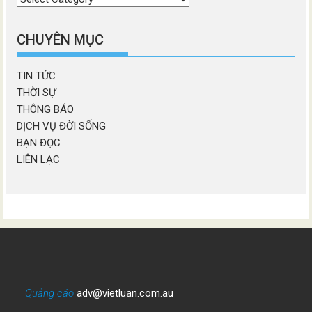
chương
mục
CHUYÊN MỤC
TIN TỨC
THỜI SỰ
THÔNG BÁO
DỊCH VỤ ĐỜI SỐNG
BẠN ĐỌC
LIÊN LẠC
Quảng cáo
adv@vietluan.com.au