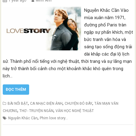
1 year ago
Minh Anh
Nguyễn Khắc Cần Vào
mùa xuân năm 1971,
đường phố Paris tràn
ngập sự phấn khích, một
bức tranh văn hóa và
sáng tạo sống động trải
dài khắp các đại lộ lịch
sử. Thành phố nổi tiếng với nghệ thuật, thời trang và sự lãng mạn
này trở thành bối cảnh cho một khoảnh khắc khó quên trong
lịch…
ĐỌC THÊM
,
,
,
BÀI NỔI BẬT
CA NHẠC ĐIỆN ẢNH
CHUYỆN ĐÓ ĐÂY
TẢN MẠN VĂN
,
,
CHƯƠNG
THƠ - TRUYỆN NGẮN
VĂN HỌC NGHỆ THUẬT
,
Nguyễn Khắc Cần
Phim love story…