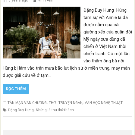
3 years ago
Minh Anh
Đặng Duy Hưng Hùng
tâm sự với Annie là đã
được nằm qua cái
giường xếp của quân đội
Mỹ ngày xưa dùng dã
chiến ở Việt Nam thời
chiến tranh. Có một lần
vào thăm ông bà nội
Hùng bị lâm vào trận mưa bão lụt lịch sử ở miền trung, may mắn
được giải cứu về ở tạm…
ĐỌC THÊM
,
,
TẢN MẠN VĂN CHƯƠNG
THƠ - TRUYỆN NGẮN
VĂN HỌC NGHỆ THUẬT
,
Đặng Duy Hưng
Những lá thư thử thách