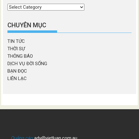
Chọn
chương
mục
CHUYÊN MỤC
TIN TỨC
THỜI SỰ
THÔNG BÁO
DỊCH VỤ ĐỜI SỐNG
BẠN ĐỌC
LIÊN LẠC
Quảng cáo
adv@vietluan.com.au