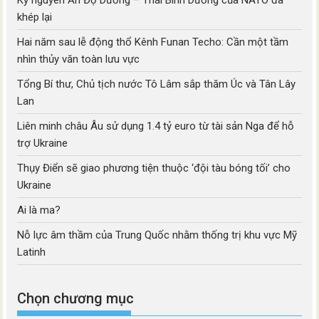
Kỷ nguyên Ấn Độ Dương – Thái Bình Dương của NATO đã
khép lại
Hai năm sau lễ động thổ Kênh Funan Techo: Cần một tầm
nhìn thủy văn toàn lưu vực
Tổng Bí thư, Chủ tịch nước Tô Lâm sắp thăm Úc và Tân Lây
Lan
Liên minh châu Âu sử dụng 1.4 tỷ euro từ tài sản Nga để hỗ
trợ Ukraine
Thụy Điển sẽ giao phương tiện thuộc ‘đội tàu bóng tối’ cho
Ukraine
Ai là ma?
Nỗ lực âm thầm của Trung Quốc nhằm thống trị khu vực Mỹ
Latinh
Chọn chương mục