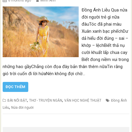
6 months ago
Minh Anh
Đồng Ánh Liễu Qua nửa
đời người trẻ gì nữa
đâuTóc đã phai màu
Xuân xanh bạc phếchDư
dả hiểu đời đúng – sai –
khớp – lệchBiết thả nụ
cười khuất lấp chua cay
Biết đong niềm vui trong
những hao gầyChẳng còn đọa đày bản thân thêm nữaTin rằng
gió trời cuốn đi lời hứaNên không đợi chờ…
ĐỌC THÊM
,
,
BÀI NỔI BẬT
THƠ - TRUYỆN NGẮN
VĂN HỌC NGHỆ THUẬT
Đồng Ánh
,
Liễu
Nửa đời người