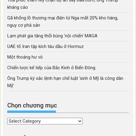
Tòa phúc thẩm Mỹ chặn dự án xây ballroom, ông Trump
kháng cáo
Gã khổng lồ thương mại điện tử Nga mất 20% kho hàng,
nguy cơ phá sản
Lạm phát gia tăng thổi bùng ‘nội chiến’ MAGA
UAE tố Iran tập kích tàu dầu ở Hormuz
Một thoáng hư vô
Chiến lược kế tiếp của Bắc Kinh ở Biển Đông
Ông Trump ký sắc lệnh hạn chế luật ‘sinh ở Mỹ là công dân
Mỹ’
Chọn chương mục
Chọn
chương
mục