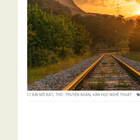
,
,
BÀI NỔI BẬT
THƠ - TRUYỆN NGẮN
VĂN HỌC NGHỆ THUẬT