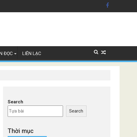
xe Đức
N ĐỌC
LIÊN LẠC
Search
Search
Thời mục