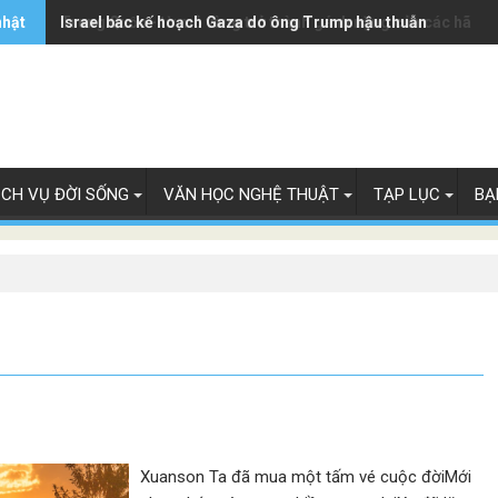
nhật
Trung Quốc - từ mỏ vàng trở thành gánh nặng của các hãng 
Israel bác kế hoạch Gaza do ông Trump hậu thuẫn
ỊCH VỤ ĐỜI SỐNG
VĂN HỌC NGHỆ THUẬT
TẠP LỤC
BẠ
Xuanson Ta đã mua một tấm vé cuộc đờiMới