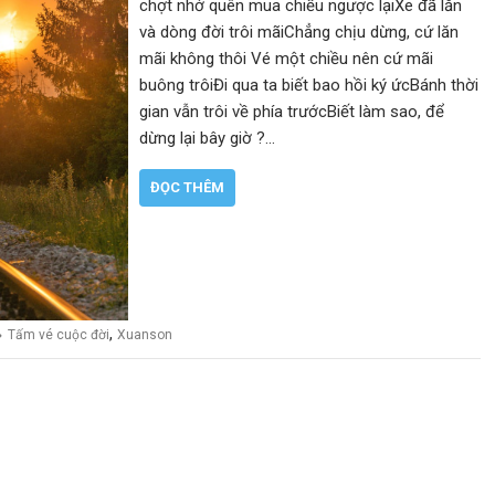
chợt nhớ quên mua chiều ngược lạiXe đã lăn
và dòng đời trôi mãiChẳng chịu dừng, cứ lăn
mãi không thôi Vé một chiều nên cứ mãi
buông trôiĐi qua ta biết bao hồi ký ứcBánh thời
gian vẫn trôi về phía trướcBiết làm sao, để
dừng lại bây giờ ?…
ĐỌC THÊM
,
Tấm vé cuộc đời
Xuanson