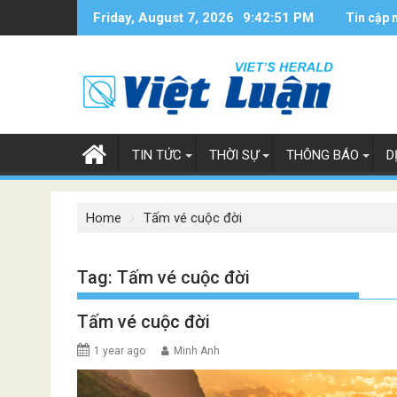
Skip
Friday, August 7, 2026
9:42:51 PM
Tin cập 
to
content
TIN TỨC
THỜI SỰ
THÔNG BÁO
D
Home
Tấm vé cuộc đời
Tag:
Tấm vé cuộc đời
Tấm vé cuộc đời
1 year ago
Minh Anh