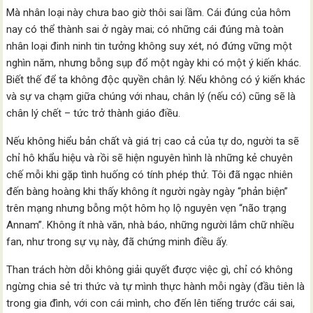
Mà nhân loại này chưa bao giờ thôi sai lầm. Cái đúng của hôm
nay có thể thành sai ở ngày mai; có những cái đúng mà toàn
nhân loại đinh ninh tin tưởng không suy xét, nó đứng vững một
nghìn năm, nhưng bỗng sụp đổ một ngày khi có một ý kiến khác.
Biết thế để ta không độc quyền chân lý. Nếu không có ý kiến khác
và sự va chạm giữa chúng với nhau, chân lý (nếu có) cũng sẽ là
chân lý chết – tức trở thành giáo điều.
Nếu không hiểu bản chất và giá trị cao cả của tự do, người ta sẽ
chỉ hô khẩu hiệu và rồi sẽ hiện nguyên hình là những kẻ chuyên
chế mỗi khi gặp tình huống có tính phép thử. Tôi đã ngạc nhiên
đến bàng hoàng khi thấy không ít người ngày ngày “phản biện”
trên mạng nhưng bỗng một hôm họ lộ nguyên vẹn “não trạng
Annam”. Không ít nhà văn, nhà báo, những người lắm chữ nhiều
fan, như trong sự vụ này, đã chứng minh điều ấy.
Than trách hờn dỗi không giải quyết được việc gì, chỉ có không
ngừng chia sẻ tri thức và tự mình thực hành mỗi ngày (đầu tiên là
trong gia đình, với con cái mình, cho đến lên tiếng trước cái sai,