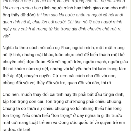
khí chuyên chế của gia đình, khi đến trường học thì thở cái không
khí trong trường học
(tính người mình hay thích giao con cho một
ông thầy dữ đòn)
thì làm sao khi bước chân ra ngoài xã hội khỏi
quen tính nô lệ, chịu lòn cúi người. Cái tính nô lệ của người mình
ngày nay chính là mang từ lúc trong gia đình chuyên chế mà ra
vậy
”.
Nghĩa là theo cách nói của cụ Phan, người mình, một mặt mang
nô lệ tính, nhưng mặt khác, luôn chực chờ để biến thành một kẻ
chuyên chế, độc đoán. Đối với người trên, người mạnh, người giàu
thì nó khúm núm sợ sệt, nhưng với kẻ yếu hơn thì luôn trong tâm
thế áp đặt, chuyên quyền. Cứ xem cái cách cha đối với con,
chồng đối với vợ, thầy đối với trò, quan đối với dân, thì rõ.
Cho nên, muốn thay đổi cái tính này thì phải bắt đầu từ gia đình,
tập tôn trọng con cái. Tôn trọng chứ không phải chiều chuộng.
Chúng ta có thừa sự chiều chuộng vô lối nhưng thiếu hẳn lòng
tôn trọng. Nếu chưa hiểu “tôn trọng” ở đây nghĩa là gì thì trước
mắt cứ mang Luật trẻ em và Công ước quốc tế về quyền trẻ em
ra đọc, để biết.