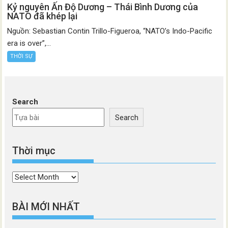
Kỷ nguyên Ấn Độ Dương – Thái Bình Dương của
NATO đã khép lại
Nguồn: Sebastian Contin Trillo-Figueroa, “NATO’s Indo-Pacific
era is over”,...
THỜI SỰ
Search
Search
Thời mục
Thời
mục
BÀI MỚI NHẤT