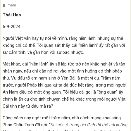
Pham
Thái Hạo
5-9-2024
Người Việt vẫn hay tự nói về mình, rằng hiền lành, nhưng sự thể
không chỉ có thế. Tôi quan sát thấy, cái “hiền lành” ấy rất gần với
sự cảm tính, và gần hơn với sự bạc nhược.
Mặt khác, cái “hiền lành” ấy sẽ lập tức trở nên khắc nghiệt và tàn
nhẫn ngay, nếu chỉ cần nó rơi vào một tình huống có tính phép
thử. Vụ đấu tố em nam sinh ở Yên Bái là một ví dụ. Trăm năm
trước, người Pháp khi qua xứ ta đã đúc kết rằng, trong mỗi người
An Nam đều có một ông quan. Tôi hiểu cái gọi là “ông quan” ấy
chính là ẩn dụ cho tính chuyên chế hà khắc trong mỗi người Việt.
Cái tính này từ đâu mà ra?
Cũng cách nay ngót một trăm năm, nhà cách mạng khai sáng
Phan Châu Trinh đã nói: “
Khi còn ở trong gia đình thì thở cái không