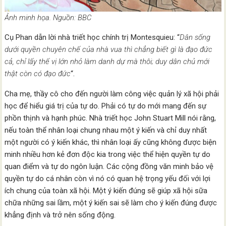
Ảnh minh họa. Nguồn: BBC
Cụ Phan dẫn lời nhà triết học chính trị Montesquieu: “
Dân sống
dưới quyền chuyên chế của nhà vua thì chẳng biết gì là đạo đức
cả, chỉ lấy thế vị lớn nhỏ làm danh dự mà thôi; duy dân chủ mới
thật còn có đạo đức
“.
Cha mẹ, thầy cô cho đến người làm công việc quản lý xã hội phải
học để hiểu giá trị của tự do. Phải có tự do mới mang đến sự
phồn thịnh và hạnh phúc. Nhà triết học John Stuart Mill nói rằng,
nếu toàn thể nhân loại chung nhau một ý kiến và chỉ duy nhất
một người có ý kiến khác, thì nhân loại ấy cũng không được biện
minh nhiều hơn kẻ đơn độc kia trong việc thể hiện quyền tự do
quan điểm và tự do ngôn luận. Các cộng đồng văn minh bảo vệ
quyền tự do cá nhân còn vì nó có quan hệ trọng yếu đối với lợi
ích chung của toàn xã hội. Một ý kiến đúng sẽ giúp xã hội sữa
chữa những sai lầm, một ý kiến sai sẽ làm cho ý kiến đúng được
khẳng định và trở nên sống động.