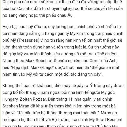
Chính phủ các nước sẽ khó giải thích điều đó với người nộp thuế
của họ. Các nhà đầu tư chuyên nghiệp có thể sẽ chuyển tiền của
họ sang vàng hoặc trái phiếu châu Âu.
Hiện tại, các quỹ đầu tư, quỹ lương hưu, chính phủ và nhà đầu tư
cá nhân đang nắm giữ hàng ngàn tỷ Mỹ kim trong trái phiếu chính
phủ Mỹ (Treasuries) vì họ tin rằng nền kinh tế lớn nhất thế giới sẽ
luôn thanh toán đúng hạn và tôn trọng luật lệ. Sự tin tưởng này
đã giúp Mỹ vươn lên thành siêu cường số một sau Thế chiến II.
Nhưng theo Mark Sobel từ tổ chức nghiên cứu Omfif của Anh,
nếu “Hiệp định Mar-a-Lago” được thực hiện thì “thế giới sẽ mất
niềm tin vào Mỹ với tư cách một đối tác đáng tin cậy”.
Không thể loại trừ khả năng điều này sẽ xảy ra. Ý tưởng này được
công bố hồi tháng 6 năm ngoái bởi nhà kinh tế người Mỹ gốc
Hungary, Zoltan Pozsar. Đến tháng 11, nhà quản lý tài chính
Stephen Miran đã khai triển thêm khái niệm này trong một bài
luận về “Tái cấu trúc hệ thống thương mại toàn cầu”. Miran có
mối quan hệ thân thiết với Bộ trưởng Tài chính Mỹ Scott Bessent
và cũng là ứng viên yêu thích của Trump cho vị trí Chủ tịch Hội