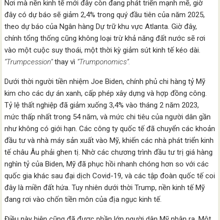
Nơi mà nền kinh tế mới đây còn đang phát triển mạnh mẽ, giờ
đây có dự báo sẽ giảm 2,4% trong quý đầu tiên của năm 2025,
theo dự báo của Ngân hàng Dự trữ khu vực Atlanta. Giờ đây,
chính tổng thống cũng không loại trừ khả năng đất nước sẽ rơi
vào một cuộc suy thoái, một thời kỳ giảm sút kinh tế kéo dài.
“Trumpcession”
thay vì
“Trumponomics”.
Dưới thời người tiền nhiệm Joe Biden, chính phủ chi hàng tỷ Mỹ
kim cho các dự án xanh, cấp phép xây dựng và hợp đồng công.
Tỷ lệ thất nghiệp đã giảm xuống 3,4% vào tháng 2 năm 2023,
mức thấp nhất trong 54 năm, và mức chi tiêu của người dân gần
như không có giới hạn. Các công ty quốc tế đã chuyển các khoản
đầu tư và nhà máy sản xuất vào Mỹ, khiến các nhà phát triển kinh
tế châu Âu phải ghen tị. Nhờ các chương trình đầu tư trị giá hàng
nghìn tỷ của Biden, Mỹ đã phục hồi nhanh chóng hơn so với các
quốc gia khác sau đại dịch Covid-19, và các tập đoàn quốc tế coi
đây là miền đất hứa. Tuy nhiên dưới thời Trump, nền kinh tế Mỹ
đang rơi vào chốn tiền môn của địa ngục kinh tế.
Điều này hiện cũng đã được phần lớn người dân Mỹ nhận ra. Một