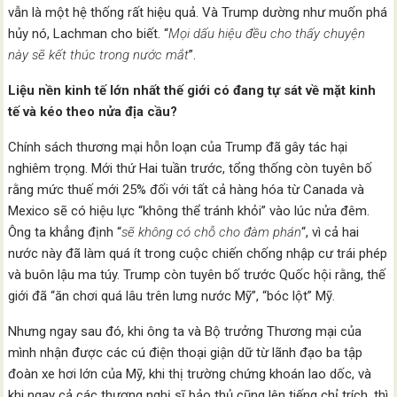
vẫn là một hệ thống rất hiệu quả. Và Trump dường như muốn phá
hủy nó, Lachman cho biết. “
Mọi dấu hiệu đều cho thấy chuyện
này sẽ kết thúc trong nước mắt
”.
Liệu nền kinh tế lớn nhất thế giới có đang tự sát về mặt kinh
tế và kéo theo nửa địa cầu?
Chính sách thương mại hỗn loạn của Trump đã gây tác hại
nghiêm trọng. Mới thứ Hai tuần trước, tổng thống còn tuyên bố
rằng mức thuế mới 25% đối với tất cả hàng hóa từ Canada và
Mexico sẽ có hiệu lực “không thể tránh khỏi” vào lúc nửa đêm.
Ông ta khẳng định “
sẽ không có chỗ cho đàm phán
“, vì cả hai
nước này đã làm quá ít trong cuộc chiến chống nhập cư trái phép
và buôn lậu ma túy. Trump còn tuyên bố trước Quốc hội rằng, thế
giới đã “ăn chơi quá lâu trên lưng nước Mỹ”, “bóc lột” Mỹ.
Nhưng ngay sau đó, khi ông ta và Bộ trưởng Thương mại của
mình nhận được các cú điện thoại giận dữ từ lãnh đạo ba tập
đoàn xe hơi lớn của Mỹ, khi thị trường chứng khoán lao dốc, và
khi ngay cả các thượng nghị sĩ bảo thủ cũng lên tiếng chỉ trích, thì