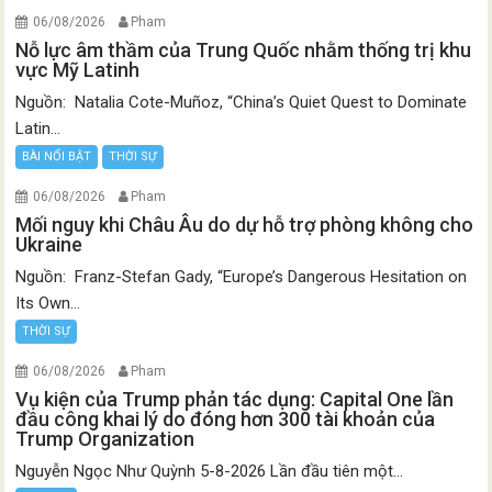
06/08/2026
Pham
Nỗ lực âm thầm của Trung Quốc nhằm thống trị khu
vực Mỹ Latinh
Nguồn: Natalia Cote-Muñoz, “China’s Quiet Quest to Dominate
Latin...
BÀI NỔI BẬT
THỜI SỰ
06/08/2026
Pham
Mối nguy khi Châu Âu do dự hỗ trợ phòng không cho
Ukraine
Nguồn: Franz-Stefan Gady, “Europe’s Dangerous Hesitation on
Its Own...
THỜI SỰ
06/08/2026
Pham
Vụ kiện của Trump phản tác dụng: Capital One lần
đầu công khai lý do đóng hơn 300 tài khoản của
Trump Organization
Nguyễn Ngọc Như Quỳnh 5-8-2026 Lần đầu tiên một...