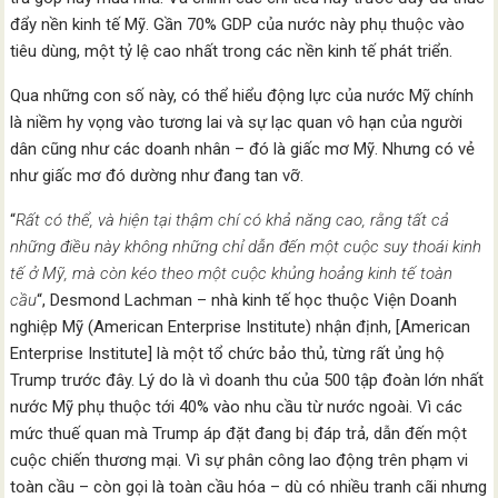
đẩy nền kinh tế Mỹ. Gần 70% GDP của nước này phụ thuộc vào
tiêu dùng, một tỷ lệ cao nhất trong các nền kinh tế phát triển.
Qua những con số này, có thể hiểu động lực của nước Mỹ chính
là niềm hy vọng vào tương lai và sự lạc quan vô hạn của người
dân cũng như các doanh nhân – đó là giấc mơ Mỹ. Nhưng có vẻ
như giấc mơ đó dường như đang tan vỡ.
“
Rất có thể, và hiện tại thậm chí có khả năng cao, rằng tất cả
những điều này không những chỉ dẫn đến một cuộc suy thoái kinh
tế ở Mỹ, mà còn kéo theo một cuộc khủng hoảng kinh tế toàn
cầu
“, Desmond Lachman – nhà kinh tế học thuộc Viện Doanh
nghiệp Mỹ (American Enterprise Institute) nhận định, [American
Enterprise Institute] là một tổ chức bảo thủ, từng rất ủng hộ
Trump trước đây. Lý do là vì doanh thu của 500 tập đoàn lớn nhất
nước Mỹ phụ thuộc tới 40% vào nhu cầu từ nước ngoài. Vì các
mức thuế quan mà Trump áp đặt đang bị đáp trả, dẫn đến một
cuộc chiến thương mại. Vì sự phân công lao động trên phạm vi
toàn cầu – còn gọi là toàn cầu hóa – dù có nhiều tranh cãi nhưng