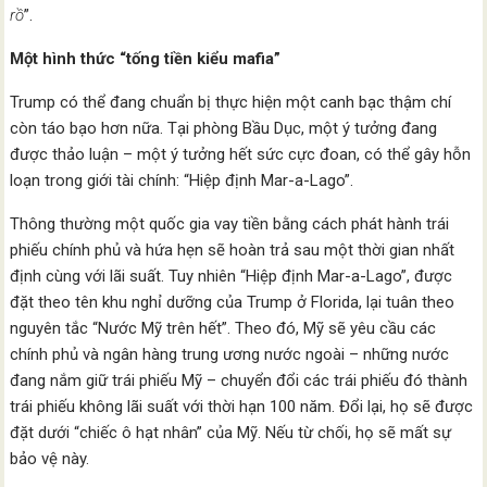
rồ
”.
Một hình thức “tống tiền kiểu mafia”
Trump có thể đang chuẩn bị thực hiện một canh bạc thậm chí
còn táo bạo hơn nữa. Tại phòng Bầu Dục, một ý tưởng đang
được thảo luận – một ý tưởng hết sức cực đoan, có thể gây hỗn
loạn trong giới tài chính: “Hiệp định Mar-a-Lago”.
Thông thường một quốc gia vay tiền bằng cách phát hành trái
phiếu chính phủ và hứa hẹn sẽ hoàn trả sau một thời gian nhất
định cùng với lãi suất. Tuy nhiên “Hiệp định Mar-a-Lago”, được
đặt theo tên khu nghỉ dưỡng của Trump ở Florida, lại tuân theo
nguyên tắc “Nước Mỹ trên hết”. Theo đó, Mỹ sẽ yêu cầu các
chính phủ và ngân hàng trung ương nước ngoài – những nước
đang nắm giữ trái phiếu Mỹ – chuyển đổi các trái phiếu đó thành
trái phiếu không lãi suất với thời hạn 100 năm. Đổi lại, họ sẽ được
đặt dưới “chiếc ô hạt nhân” của Mỹ. Nếu từ chối, họ sẽ mất sự
bảo vệ này.