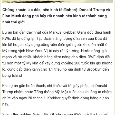
Chứng khoán lao dốc, nền kinh tế đình trệ: Donald Trump và
Elon Musk đang phá hủy rất nhanh nền kinh tế thành công
nhất thế giới.
Dự án lớn gần đây nhất của Markus Krebber, Giám đốc điều hành
RWE, đã bị dừng lại. Tập đoàn năng lượng ở Essen của Đức đã
lên kế hoạch xây dựng công viên điện gió ngoài khơi lớn nhất ở
Mỹ trong vịnh New York. Vị trí này rất lý tưởng: Nước nông, gió
mạnh và rất nhiều khách hàng tiềm năng cho điện. RWE định đầu
tư hơn một tỷ Mỹ kim để xây dựng khoảng 200 tuốc bin gió khổng
lồ, cung cấp điện xanh cho 1,1 triệu hộ gia đình từ Brooklyn đến
Long Island.
Khi dự án gần hoàn thành, chỉ thiếu vài tờ giấy phép, thì Donald
Trump nhậm chức Tổng thống Mỹ. Một tuần sau khi ông ta nhậm
chức vào ngày 20 tháng 1, Krebber quyết định đóng băng dự án
này.
Sven Utermöhlen, Giám đốc Offshore của RWE, giải thích quyết