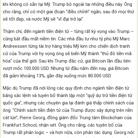
khi không có sẵn tại Mỹ. Trump bỏ ngoài tai những điều này. Ông
cho rằng, chỉ có một giai đoạn “điều chỉnh” ngắn, sau đó mọi thứ
sẽ tốt đẹp, và nước Mỹ sẽ “vĩ đại trở lại”.
Thậm chí, đến ngành tiền điện tử – từng rất kỳ vọng vào Trump –
cũng bắt đầu mất niềm tin. Các nhà đầu tư như tỷ phú Mỹ Marc
Andreessen từng tài trợ hàng triệu Mỹ kim cho chiến dịch tranh
cử của Trump với hy vọng ông sẽ biến Mỹ thành “thủ đô tiền mã
hóa” của thế giới. Sau khi Trump đắc cử, giá Bitcoin lần đầu tiên
vượt mốc 100.000 USD. Nhưng từ đầu năm đến nay, giá Bitcoin
đã giảm khoảng 13%, gần đây xuống mức 80.000 USD.
Mặc dù Trump đã nới lỏng các quy định cho ngành tiền điện tử
bằng sắc lệnh và tuyên bố thành lập một “quỹ dự trữ tiền điện tử
quốc gia”, nhưng các chuyên gia lại đánh giá thấp chính sách của
ông. “Chính sách tiền điện tử của Trump được xây dựng trên nền
cát lún”, Pierre Georg, đồng giám đốc Trung tâm Blockchain của
Frankfurt School, nhận xét. Ông cho rằng, các tuyên bố của
Trump rất phản logic – và hơn nữa, còn phản tác dụng. Georg nói: