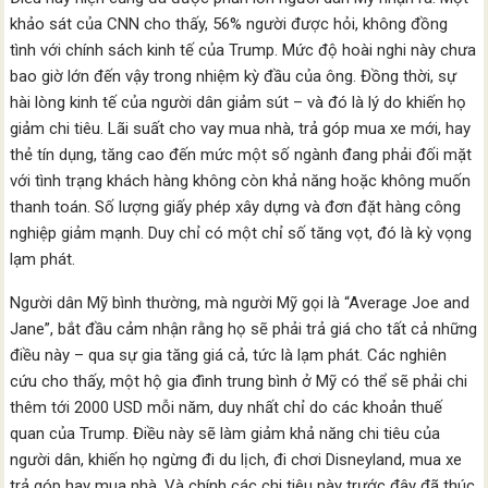
khảo sát của CNN cho thấy, 56% người được hỏi, không đồng
tình với chính sách kinh tế của Trump. Mức độ hoài nghi này chưa
bao giờ lớn đến vậy trong nhiệm kỳ đầu của ông. Đồng thời, sự
hài lòng kinh tế của người dân giảm sút – và đó là lý do khiến họ
giảm chi tiêu. Lãi suất cho vay mua nhà, trả góp mua xe mới, hay
thẻ tín dụng, tăng cao đến mức một số ngành đang phải đối mặt
với tình trạng khách hàng không còn khả năng hoặc không muốn
thanh toán. Số lượng giấy phép xây dựng và đơn đặt hàng công
nghiệp giảm mạnh. Duy chỉ có một chỉ số tăng vọt, đó là kỳ vọng
lạm phát.
Người dân Mỹ bình thường, mà người Mỹ gọi là “Average Joe and
Jane”, bắt đầu cảm nhận rằng họ sẽ phải trả giá cho tất cả những
điều này – qua sự gia tăng giá cả, tức là lạm phát. Các nghiên
cứu cho thấy, một hộ gia đình trung bình ở Mỹ có thể sẽ phải chi
thêm tới 2000 USD mỗi năm, duy nhất chỉ do các khoản thuế
quan của Trump. Điều này sẽ làm giảm khả năng chi tiêu của
người dân, khiến họ ngừng đi du lịch, đi chơi Disneyland, mua xe
trả góp hay mua nhà. Và chính các chi tiêu này trước đây đã thúc