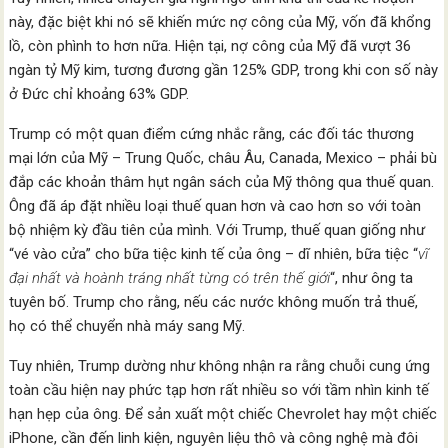
này, đặc biệt khi nó sẽ khiến mức nợ công của Mỹ, vốn đã khổng
lồ, còn phình to hơn nữa. Hiện tại, nợ công của Mỹ đã vượt 36
ngàn tỷ Mỹ kim, tương đương gần 125% GDP, trong khi con số này
ở Đức chỉ khoảng 63% GDP.
Trump có một quan điểm cứng nhắc rằng, các đối tác thương
mại lớn của Mỹ – Trung Quốc, châu Âu, Canada, Mexico – phải bù
đắp các khoản thâm hụt ngân sách của Mỹ thông qua thuế quan.
Ông đã áp đặt nhiều loại thuế quan hơn và cao hơn so với toàn
bộ nhiệm kỳ đầu tiên của mình. Với Trump, thuế quan giống như
“vé vào cửa” cho bữa tiệc kinh tế của ông – dĩ nhiên, bữa tiệc “
vĩ
đại nhất và hoành tráng nhất từng có trên thế giới
“, như ông ta
tuyên bố. Trump cho rằng, nếu các nước không muốn trả thuế,
họ có thể chuyển nhà máy sang Mỹ.
Tuy nhiên, Trump dường như không nhận ra rằng chuỗi cung ứng
toàn cầu hiện nay phức tạp hơn rất nhiều so với tầm nhìn kinh tế
hạn hẹp của ông. Để sản xuất một chiếc Chevrolet hay một chiếc
iPhone, cần đến linh kiện, nguyên liệu thô và công nghệ mà đôi