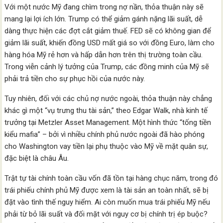
Với một nước Mỹ đang chìm trong nợ nần, thỏa thuận này sẽ
mang lại lợi ích lớn. Trump có thể giảm gánh nặng lãi suất, dễ
dàng thực hiện các đợt cắt giảm thuế. FED sẽ có không gian để
giảm lãi suất, khiến đồng USD mất giá so với đồng Euro, làm cho
hàng hóa Mỹ rẻ hơn và hấp dẫn hơn trên thị trường toàn cầu.
Trong viễn cảnh lý tưởng của Trump, các đồng minh của Mỹ sẽ
phải trả tiền cho sự phục hồi của nước này.
Tuy nhiên, đối với các chủ nợ nước ngoài, thỏa thuận này chẳng
khác gì một “vụ trưng thu tài sản,” theo Edgar Walk, nhà kinh tế
trưởng tại Metzler Asset Management. Một hình thức “tống tiền
kiểu mafia” – bởi vì nhiều chính phủ nước ngoài đã hào phóng
cho Washington vay tiền lại phụ thuộc vào Mỹ về mặt quân sự,
đặc biệt là châu Âu.
Trật tự tài chính toàn cầu vốn đã tồn tại hàng chục năm, trong đó
trái phiếu chính phủ Mỹ được xem là tài sản an toàn nhất, sẽ bị
đặt vào tình thế nguy hiểm. Ai còn muốn mua trái phiếu Mỹ nếu
phải từ bỏ lãi suất và đối mặt với nguy cơ bị chính trị ép buộc?