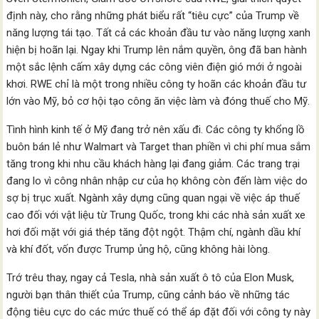
định này, cho rằng những phát biểu rất “tiêu cực” của Trump về
năng lượng tái tạo. Tất cả các khoản đầu tư vào năng lượng xanh
hiện bị hoãn lại. Ngay khi Trump lên nắm quyền, ông đã ban hành
một sắc lệnh cấm xây dựng các công viên điện gió mới ở ngoài
khơi. RWE chỉ là một trong nhiều công ty hoãn các khoản đầu tư
lớn vào Mỹ, bỏ cơ hội tạo công ăn việc làm và đóng thuế cho Mỹ.
Tình hình kinh tế ở Mỹ đang trở nên xấu đi. Các công ty khổng lồ
buôn bán lẻ như Walmart và Target than phiền vì chi phí mua sắm
tăng trong khi nhu cầu khách hàng lại đang giảm. Các trang trại
đang lo vì công nhân nhập cư của họ không còn đến làm việc do
sợ bị trục xuất. Ngành xây dựng cũng quan ngại về việc áp thuế
cao đối với vật liệu từ Trung Quốc, trong khi các nhà sản xuất xe
hơi đối mặt với giá thép tăng đột ngột. Thậm chí, ngành dầu khí
và khí đốt, vốn được Trump ủng hộ, cũng không hài lòng.
Trớ trêu thay, ngay cả Tesla, nhà sản xuất ô tô của Elon Musk,
người bạn thân thiết của Trump, cũng cảnh báo về những tác
động tiêu cực do các mức thuế có thể áp đặt đối với công ty này