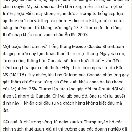
chính quyền Mỹ bắt đầu nói đến khả năng miễn trừ cho một số
trường hợp. Điều này không ngăn được Trump to tiếng tiếp tục,
áp thuế mới đối với thép và nhôm – điều mà EU lập tức đáp trả
bằng thuế quan đối kháng. Vào ngày 13-3, Trump đe dọa tăng
thuế nhập khẩu rượu vang châu Âu lên 200%.
Một cuộc điện đàm với Tổng thống Mexico Claudia Sheinbaum
đã giúp nước này tạm hoãn thuế thêm một tháng. Ngay sau đó,
Trump cũng thông báo Canada sẽ được hoãn thuế – với điều
kiện hàng hóa giao dịch thuộc Hiệp định thương mại tự do Bắc
Mỹ (NAFTA). Tuy nhiên, khi tỉnh Ontario của Canada phản ứng gay
gắt, thậm chí đe dọa tăng giá điện xuất khẩu sang ba tiểu bang
của Mỹ thêm 25%, Trump lập tức tăng gấp đôi thuế suất đối với
thép và nhôm từ Canada. Chỉ vài giờ sau đó, ông ta rút lại quyết
định này – khiến giới đầu tư và khách hàng không biết đâu mà
lần.
Kết quả là, chỉ trong vòng 10 ngày sau khi Trump tuyên bố các
chính sách thuế quan, giá trị thị trường của các doanh nghiệp đã