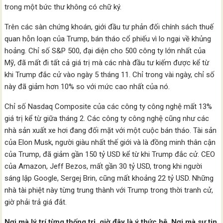
trong một bức thư không có chữ ký.
Trên các sàn chứng khoán, giới đầu tư phản đối chính sách thuế
quan hỗn loạn của Trump, bán tháo cổ phiếu vì lo ngại về khủng
hoảng. Chỉ số S&P 500, đại diện cho 500 công ty lớn nhất của
Mỹ, đã mất đi tất cả giá trị mà các nhà đầu tư kiếm được kể từ
khi Trump đắc cử vào ngày 5 tháng 11. Chỉ trong vài ngày, chỉ số
này đã giảm hơn 10% so với mức cao nhất của nó.
Chỉ số Nasdaq Composite của các công ty công nghệ mất 13%
giá trị kể từ giữa tháng 2. Các công ty công nghệ cũng như các
nhà sản xuất xe hơi đang đối mặt với một cuộc bán tháo. Tài sản
của Elon Musk, người giàu nhất thế giới và là đồng minh thân cận
của Trump, đã giảm gần 150 tỷ USD kể từ khi Trump đắc cử. CEO
của Amazon, Jeff Bezos, mất gần 30 tỷ USD, trong khi người
sáng lập Google, Sergej Brin, cũng mất khoảng 22 tỷ USD. Những
nhà tài phiệt này từng trung thành với Trump trong thời tranh cử,
giờ phải trả giá đắt.
Nơi mà lý trí từng thống trị, giờ đây là ý thức hệ. Nơi mà sự tin