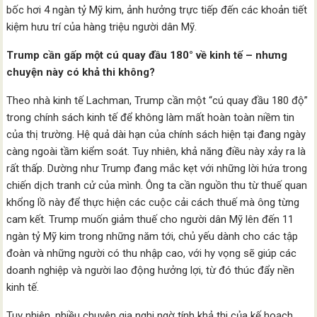
bốc hơi 4 ngàn tỷ Mỹ kim, ảnh hưởng trực tiếp đến các khoản tiết
kiệm hưu trí của hàng triệu người dân Mỹ.
Trump cần gấp một cú quay đầu 180° về kinh tế – nhưng
chuyện này có khả thi không?
Theo nhà kinh tế Lachman, Trump cần một “cú quay đầu 180 độ”
trong chính sách kinh tế để không làm mất hoàn toàn niềm tin
của thị trường. Hệ quả dài hạn của chính sách hiện tại đang ngày
càng ngoài tầm kiểm soát. Tuy nhiên, khả năng điều này xảy ra là
rất thấp. Dường như Trump đang mắc kẹt với những lời hứa trong
chiến dịch tranh cử của mình. Ông ta cần nguồn thu từ thuế quan
khổng lồ này để thực hiện các cuộc cải cách thuế mà ông từng
cam kết. Trump muốn giảm thuế cho người dân Mỹ lên đến 11
ngàn tỷ Mỹ kim trong những năm tới, chủ yếu dành cho các tập
đoàn và những người có thu nhập cao, với hy vọng sẽ giúp các
doanh nghiệp và người lao động hưởng lợi, từ đó thúc đẩy nền
kinh tế.
Tuy nhiên, nhiều chuyên gia nghi ngờ tính khả thi của kế hoạch