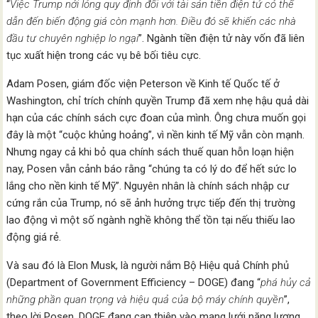
“
Việc Trump nới lỏng quy định đối với tài sản tiền điện tử có thể
dẫn đến biến động giá còn mạnh hơn. Điều đó sẽ khiến các nhà
đầu tư chuyên nghiệp lo ngại
”. Ngành tiền điện tử này vốn đã liên
tục xuất hiện trong các vụ bê bối tiêu cực.
Adam Posen, giám đốc viện Peterson về Kinh tế Quốc tế ở
Washington, chỉ trích chính quyền Trump đã xem nhẹ hậu quả dài
hạn của các chính sách cực đoan của mình. Ông chưa muốn gọi
đây là một “cuộc khủng hoảng”, vì nền kinh tế Mỹ vẫn còn mạnh.
Nhưng ngay cả khi bỏ qua chính sách thuế quan hỗn loạn hiện
nay, Posen vẫn cảnh báo rằng “chúng ta có lý do để hết sức lo
lắng cho nền kinh tế Mỹ”. Nguyên nhân là chính sách nhập cư
cứng rắn của Trump, nó sẽ ảnh hưởng trực tiếp đến thị trường
lao động vì một số ngành nghề không thể tồn tại nếu thiếu lao
động giá rẻ.
Và sau đó là Elon Musk, là người nắm Bộ Hiệu quả Chính phủ
(Department of Government Efficiency – DOGE) đang “
phá hủy cả
những phần quan trọng và hiệu quả của bộ máy chính quyền
”,
theo lời Posen. DOGE đang can thiệp vào mạng lưới năng lượng,