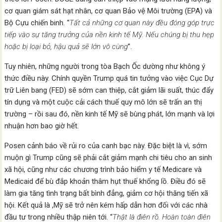
cơ quan giám sát hạt nhân, cơ quan Bảo vệ Môi trường (EPA) và
Bộ Cựu chiến binh. “
Tất cả những cơ quan này đều đóng góp trực
tiếp vào sự tăng trưởng của nền kinh tế Mỹ. Nếu chúng bị thu hẹp
hoặc bị loại bỏ, hậu quả sẽ lớn vô cùng
”.
Tuy nhiên, những người trong tòa Bạch Ốc dường như không ý
thức điều này. Chính quyền Trump quá tin tưởng vào việc Cục Dự
trữ Liên bang (FED) sẽ sớm can thiệp, cắt giảm lãi suất, thúc đẩy
tín dụng và một cuộc cải cách thuế quy mô lớn sẽ trấn an thị
trường – rồi sau đó, nền kinh tế Mỹ sẽ bùng phát, lớn mạnh và lợi
nhuận hơn bao giờ hết.
Posen cảnh báo về rủi ro của canh bạc này. Đặc biệt là vì, sớm
muộn gì Trump cũng sẽ phải cắt giảm mạnh chi tiêu cho an sinh
xã hội, cũng như các chương trình bảo hiểm y tế Medicare và
Medicaid để bù đắp khoản thâm hụt thuế khổng lồ. Điều đó sẽ
làm gia tăng tình trạng bất bình đẳng, giảm cơ hội thăng tiến xã
hội. Kết quả là ,Mỹ sẽ trở nên kém hấp dẫn hơn đối với các nhà
đầu tư trong nhiều thập niên tới. “
Thật là điên rồ. Hoàn toàn điên