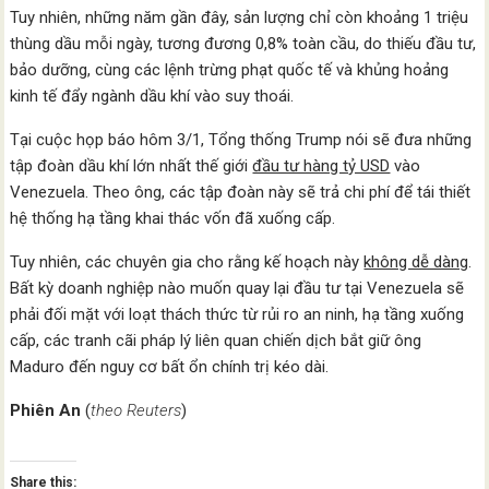
Tuy nhiên, những năm gần đây, sản lượng chỉ còn khoảng 1 triệu
thùng dầu mỗi ngày, tương đương 0,8% toàn cầu, do thiếu đầu tư,
bảo dưỡng, cùng các lệnh trừng phạt quốc tế và khủng hoảng
kinh tế đẩy ngành dầu khí vào suy thoái.
Tại cuộc họp báo hôm 3/1, Tổng thống Trump nói sẽ đưa những
tập đoàn dầu khí lớn nhất thế giới
đầu tư hàng tỷ USD
vào
Venezuela. Theo ông, các tập đoàn này sẽ trả chi phí để tái thiết
hệ thống hạ tầng khai thác vốn đã xuống cấp.
Tuy nhiên, các chuyên gia cho rằng kế hoạch này
không dễ dàng
.
Bất kỳ doanh nghiệp nào muốn quay lại đầu tư tại Venezuela sẽ
phải đối mặt với loạt thách thức từ rủi ro an ninh, hạ tầng xuống
cấp, các tranh cãi pháp lý liên quan chiến dịch bắt giữ ông
Maduro đến nguy cơ bất ổn chính trị kéo dài.
Phiên An
(
theo Reuters
)
Share this: