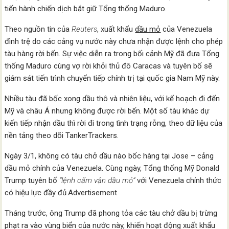
tiến hành chiến dịch bắt giữ Tổng thống Maduro.
Theo nguồn tin của
Reuters
, xuất khẩu
dầu mỏ
của Venezuela
đình trệ do các cảng vụ nước này chưa nhận được lệnh cho phép
tàu hàng rời bến. Sự việc diễn ra trong bối cảnh Mỹ đã đưa Tổng
thống Maduro cùng vợ rời khỏi thủ đô Caracas và tuyên bố sẽ
giám sát tiến trình chuyển tiếp chính trị tại quốc gia Nam Mỹ này.
Nhiều tàu đã bốc xong dầu thô và nhiên liệu, với kế hoạch đi đến
Mỹ và châu Á nhưng không được rời bến. Một số tàu khác dự
kiến tiếp nhận dầu thì rời đi trong tình trạng rỗng, theo dữ liệu của
nền tảng theo dõi TankerTrackers.
Ngày 3/1, không có tàu chở dầu nào bốc hàng tại Jose – cảng
dầu mỏ chính của Venezuela. Cùng ngày, Tổng thống Mỹ Donald
Trump tuyên bố
“lệnh cấm vận dầu mỏ”
với Venezuela chính thức
có hiệu lực đầy đủ.Advertisement
Tháng trước, ông Trump đã phong tỏa các tàu chở dầu bị trừng
phạt ra vào vùng biển của nước này, khiến hoạt động xuất khẩu