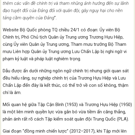
thêm các vấn đề chính trị và tham nhũng ảnh hưởng đến sự lãnh
đạo tuyệt đối của Đảng đối với quân đội, gây nguy hại cho nền
tảng cầm quyền của Đảng
”.
Website Bộ Quốc phòng TQ chiều 24/1 có đoạn: Ủy viên Bộ
Chính trị, Phó Chủ tịch Quân ủy Trung ương Trương Hựu Hiệp,
cùng Ủy viên Quân ủy Trung ương, Tham mưu trưởng Bộ Tham
mưu Liên hợp Quân ủy Trung ương Lưu Chấn Lập bị nghi ngờ vi
phạm kỷ luật và pháp luật nghiêm trọng.
Dẫu được ẩn dưới những ngôn ngữ chính trị nhưng giới quan sát
đều hiểu rằng, sự nghiệp chính trị của Trương Hựu Hiệp và Lưu
Chấn Lập đến đây là kết thúc, có thể trở về con số không, thậm
chí là âm.
Mối quan hệ giữa Tập Cận Bình (1953) và Trương Hựu Hiệp (1950)
là một liên minh quyền lực vừa gắn bó vừa tiềm ẩn căng thẳng,
phản ánh rất rõ cách Tập kiểm soát quân đội Trung Quốc (PLA).
Giai đoạn “đồng minh chiến lược” (2012–2017), khi Tập mới lên