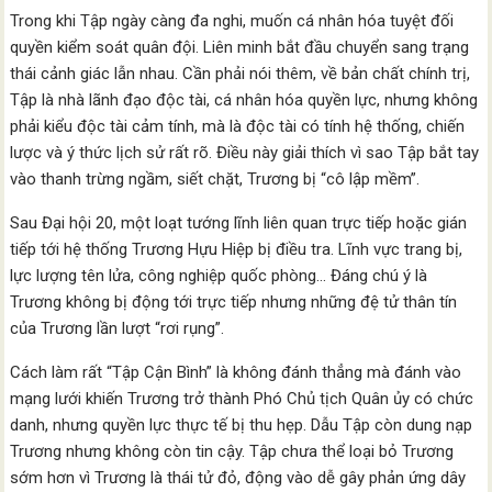
Trong khi Tập ngày càng đa nghi, muốn cá nhân hóa tuyệt đối
quyền kiểm soát quân đội. Liên minh bắt đầu chuyển sang trạng
thái cảnh giác lẫn nhau. Cần phải nói thêm, về bản chất chính trị,
Tập là nhà lãnh đạo độc tài, cá nhân hóa quyền lực, nhưng không
phải kiểu độc tài cảm tính, mà là độc tài có tính hệ thống, chiến
lược và ý thức lịch sử rất rõ. Điều này giải thích vì sao Tập bắt tay
vào thanh trừng ngầm, siết chặt, Trương bị “cô lập mềm”.
Sau Đại hội 20, một loạt tướng lĩnh liên quan trực tiếp hoặc gián
tiếp tới hệ thống Trương Hựu Hiệp bị điều tra. Lĩnh vực trang bị,
lực lượng tên lửa, công nghiệp quốc phòng… Đáng chú ý là
Trương không bị động tới trực tiếp nhưng những đệ tử thân tín
của Trương lần lượt “rơi rụng”.
Cách làm rất “Tập Cận Bình” là không đánh thẳng mà đánh vào
mạng lưới khiến Trương trở thành Phó Chủ tịch Quân ủy có chức
danh, nhưng quyền lực thực tế bị thu hẹp. Dẫu Tập còn dung nạp
Trương nhưng không còn tin cậy. Tập chưa thể loại bỏ Trương
sớm hơn vì Trương là thái tử đỏ, động vào dễ gây phản ứng dây