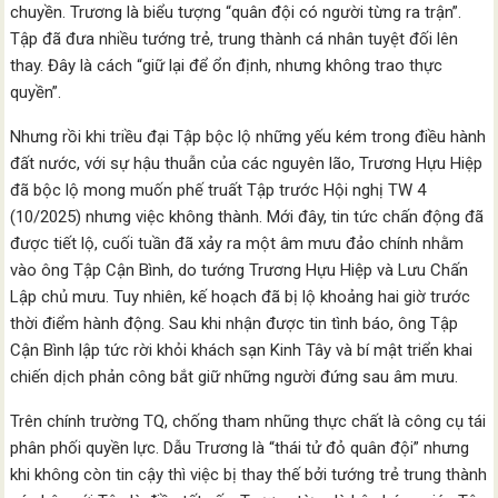
chuyền. Trương là biểu tượng “quân đội có người từng ra trận”.
Tập đã đưa nhiều tướng trẻ, trung thành cá nhân tuyệt đối lên
thay. Đây là cách “giữ lại để ổn định, nhưng không trao thực
quyền”.
Nhưng rồi khi triều đại Tập bộc lộ những yếu kém trong điều hành
đất nước, với sự hậu thuẫn của các nguyên lão, Trương Hựu Hiệp
đã bộc lộ mong muốn phế truất Tập trước Hội nghị TW 4
(10/2025) nhưng việc không thành. Mới đây, tin tức chấn động đã
được tiết lộ, cuối tuần đã xảy ra một âm mưu đảo chính nhằm
vào ông Tập Cận Bình, do tướng Trương Hựu Hiệp và Lưu Chấn
Lập chủ mưu. Tuy nhiên, kế hoạch đã bị lộ khoảng hai giờ trước
thời điểm hành động. Sau khi nhận được tin tình báo, ông Tập
Cận Bình lập tức rời khỏi khách sạn Kinh Tây và bí mật triển khai
chiến dịch phản công bắt giữ những người đứng sau âm mưu.
Trên chính trường TQ, chống tham nhũng thực chất là công cụ tái
phân phối quyền lực. Dẫu Trương là “thái tử đỏ quân đội” nhưng
khi không còn tin cậy thì việc bị thay thế bởi tướng trẻ trung thành