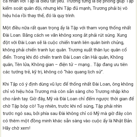
cá nhân với Tập là điều tất yếu. Trương từng là bệ phóng giúp Tập
kiểm soát quân đội, nhưng khi Tập đủ mạnh, Trương phải bị vô
hiệu hóa rồi thay thế, đó là quy trình.
Một điều nữa rất quan trọng ấy là Tập với tham vọng thống nhất
Đài Loan. Bằng cách ve vãn không xong ắt phải rút súng. Xung
đột với Đài Loan sẽ là cuộc chiến tranh liên quân binh chủng,
không phải chiến tranh lục quân. Trương xuất thân lục quân cổ
điển. Trong khi đó chiến tranh Đài Loan cần Hải quân, Không
quân, Tên lửa, Không gian – điện tử – mạng… Tập đang ưu tiên
các tướng trẻ, kỹ trị, không có “hào quang lịch sử”.
Khi Tập có ý định dùng vũ lực để thống nhất Đài Loan, ông không
chỉ vô hiệu hóa Trương mà còn sẵn sàng cho Trương nhập kho
cho rảnh tay. Giờ đây, Mỹ và Đài Loan chỉ đếm ngược thời gian để
chờ Tập bóp cò! Tuy nhiên, trước khi nổ súng, Tập phải nhìn
trước ngó sau, bởi phía sau Đài không chỉ có Mỹ mà giờ đây còn
có thêm một đồng minh khác sẵn sàng vào cuộc ấy là Nhật Bản.
Hãy chờ xem!