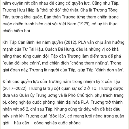
nắm quyền rất cần nhau để củng cố quyền lực. Cũng như Tập,
Trương Hựu Hiệp là “thái tử đỏ” thứ thiệt. Cha là Trương Tông
Tân, tướng khai quốc. Bản thân Trương từng tham chiến trong
cuộc chiến tranh biên giới với Việt Nam (1979), có uy tín thực
chiến hiếm hoi.
Khi Tập Cận Bình lên nắm quyền (2012), PLA vẫn chịu ảnh hưởng
mạnh của Từ Tài Hậu, Quách Bá Hùng, đều là những vị có khả
năng thao túng quân đội. Tập cần Trương làm điểm tựa để phá
“quân đội phe cánh”, mở chiến dịch “chống tham nhũng”. Trong
giai đoạn này, Trương là người của Tập, giúp Tập “đánh dọn sân”.
Đỉnh cao quyền lực của Trương nằm trong nhiệm kỳ 2 của Tập
(2017–2022). Trương là trụ cột quân sự số 2 ở TQ. Trương được
đưa vào Quân ủy Trung ương và là Phó Chủ tịch, phụ trách trang
bị, công nghiệp quốc phòng, hiện đại hóa PLA. Trương trở thành
nhân vật số 2, chỉ sau Tập. Nhưng cũng từ đây, vấn đề bắt đầu
nảy sinh khi Trương quá “độc lập”, có mạng lưới riêng trong quân
giới – hậu cần – công nghiệp quốc phòng.