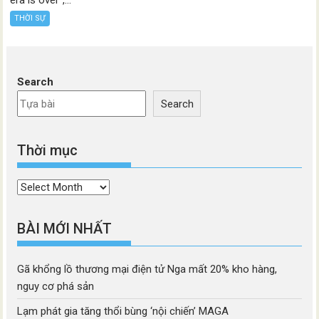
era is over”,...
THỜI SỰ
Search
Search
Thời mục
Thời
mục
BÀI MỚI NHẤT
Gã khổng lồ thương mại điện tử Nga mất 20% kho hàng,
nguy cơ phá sản
Lạm phát gia tăng thổi bùng ‘nội chiến’ MAGA