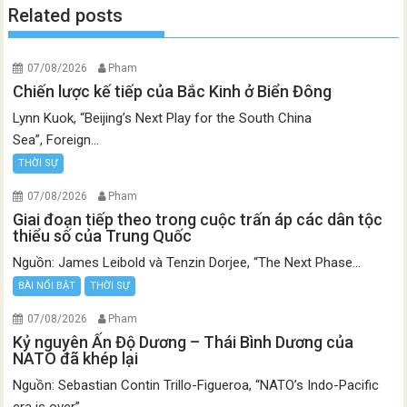
Related posts
07/08/2026
Pham
Chiến lược kế tiếp của Bắc Kinh ở Biển Đông
Lynn Kuok, “Beijing’s Next Play for the South China
Sea”, Foreign...
THỜI SỰ
07/08/2026
Pham
Giai đoạn tiếp theo trong cuộc trấn áp các dân tộc
thiểu số của Trung Quốc
Nguồn: James Leibold và Tenzin Dorjee, “The Next Phase...
BÀI NỔI BẬT
THỜI SỰ
07/08/2026
Pham
Kỷ nguyên Ấn Độ Dương – Thái Bình Dương của
NATO đã khép lại
Nguồn: Sebastian Contin Trillo-Figueroa, “NATO’s Indo-Pacific