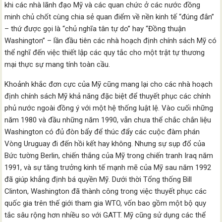
khi các nhà lãnh đạo Mỹ và các quan chức ở các nước đồng
minh chủ chốt cùng chia sẻ quan điểm về nền kinh tế “đúng đắn”
– thứ được gọi là “chủ nghĩa tân tự do” hay “Đồng thuận
Washington” – lần đầu tiên các nhà hoạch định chính sách Mỹ có
thể nghĩ đến việc thiết lập các quy tắc cho một trật tự thương
mại thực sự mang tính toàn cầu.
Khoảnh khắc đơn cực của Mỹ cũng mang lại cho các nhà hoạch
định chính sách Mỹ khả năng đặc biệt để thuyết phục các chính
phủ nước ngoài đồng ý với một hệ thống luật lệ. Vào cuối những
năm 1980 và đầu những năm 1990, vẫn chưa thể chắc chắn liệu
Washington có đủ đòn bẩy để thúc đẩy các cuộc đàm phán
Vòng Uruguay đi đến hồi kết hay không. Nhưng sự sụp đổ của
Bức tường Berlin, chiến thắng của Mỹ trong chiến tranh Iraq năm
1991, và sự tăng trưởng kinh tế mạnh mẽ của Mỹ sau năm 1992
đã giúp khẳng định bá quyền Mỹ. Dưới thời Tổng thống Bill
Clinton, Washington đã thành công trong việc thuyết phục các
quốc gia trên thế giới tham gia WTO, vốn bao gồm một bộ quy
tắc sâu rộng hơn nhiều so với GATT. Mỹ cũng sử dụng các thể