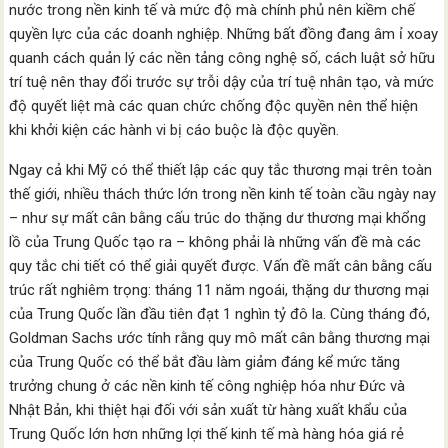
nước trong nền kinh tế và mức độ mà chính phủ nên kiềm chế
quyền lực của các doanh nghiệp. Những bất đồng đang âm ỉ xoay
quanh cách quản lý các nền tảng công nghệ số, cách luật sở hữu
trí tuệ nên thay đổi trước sự trỗi dậy của trí tuệ nhân tạo, và mức
độ quyết liệt mà các quan chức chống độc quyền nên thể hiện
khi khởi kiện các hành vi bị cáo buộc là độc quyền.
Ngay cả khi Mỹ có thể thiết lập các quy tắc thương mại trên toàn
thế giới, nhiều thách thức lớn trong nền kinh tế toàn cầu ngày nay
– như sự mất cân bằng cấu trúc do thặng dư thương mại khổng
lồ của Trung Quốc tạo ra – không phải là những vấn đề mà các
quy tắc chi tiết có thể giải quyết được. Vấn đề mất cân bằng cấu
trúc rất nghiêm trọng: tháng 11 năm ngoái, thặng dư thương mại
của Trung Quốc lần đầu tiên đạt 1 nghìn tỷ đô la. Cùng tháng đó,
Goldman Sachs ước tính rằng quy mô mất cân bằng thương mại
của Trung Quốc có thể bắt đầu làm giảm đáng kể mức tăng
trưởng chung ở các nền kinh tế công nghiệp hóa như Đức và
Nhật Bản, khi thiệt hại đối với sản xuất từ hàng xuất khẩu của
Trung Quốc lớn hơn những lợi thế kinh tế mà hàng hóa giá rẻ