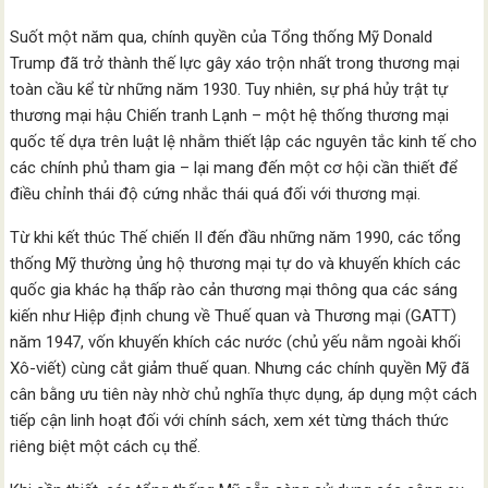
Suốt một năm qua, chính quyền của Tổng thống Mỹ Donald
Trump đã trở thành thế lực gây xáo trộn nhất trong thương mại
toàn cầu kể từ những năm 1930. Tuy nhiên, sự phá hủy trật tự
thương mại hậu Chiến tranh Lạnh – một hệ thống thương mại
quốc tế dựa trên luật lệ nhằm thiết lập các nguyên tắc kinh tế cho
các chính phủ tham gia – lại mang đến một cơ hội cần thiết để
điều chỉnh thái độ cứng nhắc thái quá đối với thương mại.
Từ khi kết thúc Thế chiến II đến đầu những năm 1990, các tổng
thống Mỹ thường ủng hộ thương mại tự do và khuyến khích các
quốc gia khác hạ thấp rào cản thương mại thông qua các sáng
kiến như Hiệp định chung về Thuế quan và Thương mại (GATT)
năm 1947, vốn khuyến khích các nước (chủ yếu nằm ngoài khối
Xô-viết) cùng cắt giảm thuế quan. Nhưng các chính quyền Mỹ đã
cân bằng ưu tiên này nhờ chủ nghĩa thực dụng, áp dụng một cách
tiếp cận linh hoạt đối với chính sách, xem xét từng thách thức
riêng biệt một cách cụ thể.