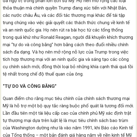
đã ngự trị trong phần lớn lịch sử Mỹ. Họ nên mở rộng các loại
thỏa thuận mà chính quyền Trump đang xúc tiến với Nhật Bản,
các nước châu Âu, và các đối tác thương mại khác để tái tập
trung chúng vào việc giải quyết các thách thức chung về kinh tế
và an ninh quốc gia. Họ nên rút ra bài học từ các tổng thống
trong quá khứ như Ronald Reagan, người đã khuyến khích thương
mại “tự do và công bằng” hơn bằng cách theo đuổi nhiều chính
sách đa dạng. Và họ nên mở rộng nỗ lực của Trump trong việc
tích hợp thương mại với an ninh quốc gia và sáng tạo các công
cụ chính sách mới, đồng thời loại bỏ những khía cạnh thái quá tồi
tệ nhất trong chế độ thuế quan của ông.
“TỰ DO VÀ CÔNG BẰNG”
Quan điểm cho rằng mục tiêu chính của chính sách thương mại
Mỹ là hỗ trợ một bộ quy tắc ràng buộc phổ quát là tương đối mới.
Lần đầu tiên một tài liệu cấp cao của chính phủ Mỹ xác định trật
tự thương mại dựa trên luật lệ là mục tiêu chính sách bao trùm
của Washington dường như là vào năm 1991, khi Báo cáo Kinh tế
của Tổng thống – một bản đánh giá hàng năm về nền kinh tế Mỹ