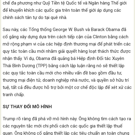
chế đa phương như Quỹ Tiền tệ Quốc tế và Ngân hàng Thế giới
để khuyến khích các quốc gia trên toàn thế giới áp dụng các
chính sách tân tự do tại quê nhà.
Sau này, các Tổng thống George W. Bush và Barack Obama đã
cố gắng xây dựng dựa trên cách tiếp cận của Clinton bằng cách
mở rộng phạm vi của các hiệp định thương mại để phát triển các
quy tắc toàn cầu mới nhằm giải quyết hàng loạt thách thức được
nhận thấy. Ví dụ, Obama đã quảng bá Hiệp định Đối tác Xuyên
Thái Bình Dương (TPP) bằng cách lập luận rằng nó sẽ thiết lập
các quy tắc toàn cầu mới cho nhiều vấn đề bao gồm đầu tư,
thương mại điện tử, doanh nghiệp nhà nước, và quyền sở hữu trí
tuệ, tất cả đều được hỗ trợ bởi một cơ chế độc lập để xét xử các
tranh chấp.
SỰ THAY ĐỔI MÔ HÌNH
Trump rõ ràng đã phá vỡ mô hình này. Ông không tìm cách tạo ra
các nguyên tắc mới chi phối cách các quốc gia thiết lập thuế
quan. Ông không cố gắng thiết lập các tiêu chuẩn an toàn chung