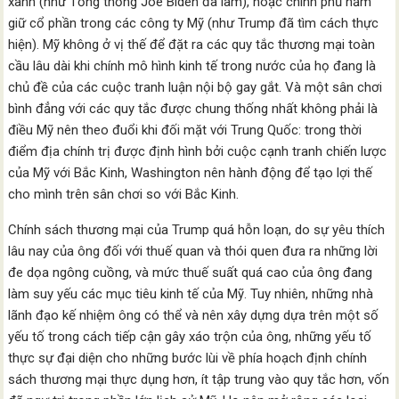
xanh (như Tổng thống Joe Biden đã làm), hoặc chính phủ nắm
giữ cổ phần trong các công ty Mỹ (như Trump đã tìm cách thực
hiện). Mỹ không ở vị thế để đặt ra các quy tắc thương mại toàn
cầu lâu dài khi chính mô hình kinh tế trong nước của họ đang là
chủ đề của các cuộc tranh luận nội bộ gay gắt. Và một sân chơi
bình đẳng với các quy tắc được chung thống nhất không phải là
điều Mỹ nên theo đuổi khi đối mặt với Trung Quốc: trong thời
điểm địa chính trị được định hình bởi cuộc cạnh tranh chiến lược
của Mỹ với Bắc Kinh, Washington nên hành động để tạo lợi thế
cho mình trên sân chơi so với Bắc Kinh.
Chính sách thương mại của Trump quá hỗn loạn, do sự yêu thích
lâu nay của ông đối với thuế quan và thói quen đưa ra những lời
đe dọa ngông cuồng, và mức thuế suất quá cao của ông đang
làm suy yếu các mục tiêu kinh tế của Mỹ. Tuy nhiên, những nhà
lãnh đạo kế nhiệm ông có thể và nên xây dựng dựa trên một số
yếu tố trong cách tiếp cận gây xáo trộn của ông, những yếu tố
thực sự đại diện cho những bước lùi về phía hoạch định chính
sách thương mại thực dụng hơn, ít tập trung vào quy tắc hơn, vốn