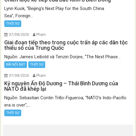
Lynn Kuok, “Beijing’s Next Play for the South China
Sea”, Foreign...
THỜI SỰ
07/08/2026
Pham
Giai đoạn tiếp theo trong cuộc trấn áp các dân tộc
thiểu số của Trung Quốc
Nguồn: James Leibold và Tenzin Dorjee, “The Next Phase...
BÀI NỔI BẬT
THỜI SỰ
07/08/2026
Pham
Kỷ nguyên Ấn Độ Dương – Thái Bình Dương của
NATO đã khép lại
Nguồn: Sebastian Contin Trillo-Figueroa, “NATO’s Indo-Pacific
era is over”,...
THỜI SỰ