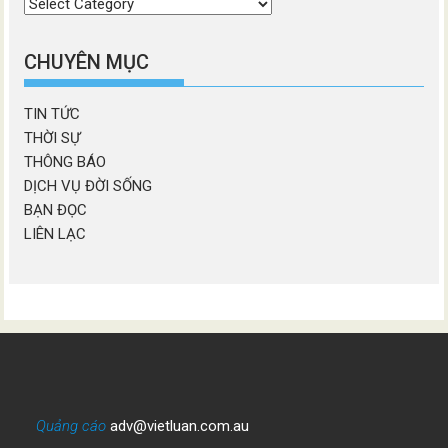
Chọn
chương
mục
CHUYÊN MỤC
TIN TỨC
THỜI SỰ
THÔNG BÁO
DỊCH VỤ ĐỜI SỐNG
BẠN ĐỌC
LIÊN LẠC
Quảng cáo
adv@vietluan.com.au