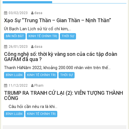
03/02/2023
dasa
Xạo Sự “Trung Thần – Gian Thần – Nịnh Thần”
Út Bạch Lan Lịch sử từ cổ chí kim,...
BÀI NỔI BẬT
KINH TẾ CHÍNH TRỊ
THỜI SỰ
26/01/2023
dasa
Công nghệ số: thời kỳ vàng son của các tập đoàn
GAFAM đã qua ?
Thanh HàNăm 2022, khoảng 200.000 nhân viên trên thế...
BÌNH LUẬN
KINH TẾ CHÍNH TRỊ
THỜI SỰ
11/12/2022
Pham
TRUMP RA TRANH CỬ LẠI (2): VIỄN TƯỢNG THÀNH
CÔNG
Câu hỏi cần nêu ra là khi...
BÌNH LUẬN
KINH TẾ CHÍNH TRỊ