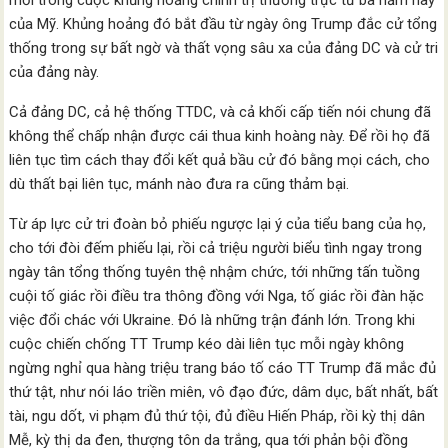
mới trong cuộc khủng hoảng chính trị thường trực từ ba năm nay
của Mỹ. Khủng hoảng đó bắt đầu từ ngày ông Trump đắc cử tổng
thống trong sự bất ngờ và thất vọng sâu xa của đảng DC và cử tri
của đảng này.
Cả đảng DC, cả hệ thống TTDC, và cả khối cấp tiến nói chung đã
không thể chấp nhận được cái thua kinh hoàng này. Để rồi họ đã
liên tục tìm cách thay đổi kết quả bầu cử đó bằng mọi cách, cho
dù thất bại liên tục, mánh nào đưa ra cũng thảm bại.
Từ áp lực cử tri đoàn bỏ phiếu ngược lại ý của tiểu bang của họ,
cho tới đòi đếm phiếu lại, rồi cả triệu người biểu tình ngay trong
ngày tân tổng thống tuyên thệ nhậm chức, tới những tấn tuồng
cuội tố giác rồi điều tra thông đồng với Nga, tố giác rồi đàn hặc
việc đổi chác với Ukraine. Đó là những trận đánh lớn. Trong khi
cuộc chiến chống TT Trump kéo dài liên tục mỗi ngày không
ngừng nghỉ qua hàng triệu trang báo tố cáo TT Trump đã mắc đủ
thứ tật, như nói láo triền miên, vô đạo đức, dâm dục, bất nhất, bất
tài, ngu dốt, vi phạm đủ thứ tội, đủ điều Hiến Pháp, rồi kỳ thị dân
Mễ, kỳ thị da đen, thượng tôn da trắng, qua tới phản bội đồng