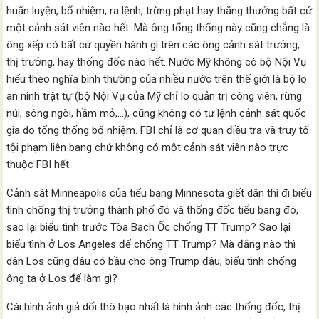
huấn luyện, bổ nhiệm, ra lệnh, trừng phạt hay thăng thưởng bất cứ
một cảnh sát viên nào hết. Mà ông tổng thống này cũng chẳng là
ông xếp có bất cứ quyền hành gì trên các ông cảnh sát trưởng,
thị trưởng, hay thống đốc nào hết. Nước Mỹ không có bộ Nội Vụ
hiểu theo nghĩa bình thường của nhiều nước trên thế giới là bộ lo
an ninh trật tự (bộ Nội Vụ của Mỹ chỉ lo quản trị công viên, rừng
núi, sông ngòi, hầm mỏ,…), cũng không có tư lệnh cảnh sát quốc
gia do tổng thống bổ nhiệm. FBI chỉ là cơ quan điều tra và truy tố
tội phạm liên bang chứ không có một cảnh sát viên nào trực
thuộc FBI hết.
Cảnh sát Minneapolis của tiểu bang Minnesota giết dân thì đi biểu
tình chống thị trưởng thành phố đó và thống đốc tiểu bang đó,
sao lại biểu tình trước Tòa Bạch Ốc chống TT Trump? Sao lại
biểu tình ở Los Angeles để chống TT Trump? Mà đằng nào thì
dân Los cũng đâu có bầu cho ông Trump đâu, biểu tình chống
ông ta ở Los để làm gì?
Cái hình ảnh giả dối thô bạo nhất là hình ảnh các thống đốc, thị