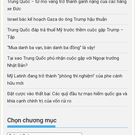
Trung Quốc – từ mỏ vàng trở thành gánh nặng của các hãng
xe Đức
Israel bác kế hoạch Gaza do ông Trump hậu thuẫn
Trung Quốc đáp trả thuế Mỹ trước thềm cuộc gặp Trump –
Tập
“Mua danh ba vạn, bán danh ba đồng” là vậy!
Tại sao Trung Quốc phủ nhận cuộc gặp với Ngoại trưởng
Nhật Bản?
Mỹ Latinh đang trở thành “phòng thí nghiệm” của phe cánh
hữu mới
Đặt cược vào thất bại: Các quỹ đầu tư mạo hiểm quốc gia và
khía cạnh chính trị của vốn rủi ro
Chọn chương mục