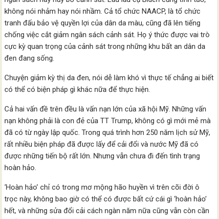
không nói nhảm hay nói nhầm. Cả tổ chức NAACP, là tổ chức
tranh đấu bảo vệ quyền lợi của dân da màu, cũng đã lên tiếng
chống việc cắt giảm ngân sách cảnh sát. Họ ý thức được vai trò
cực kỳ quan trọng của cảnh sát trong những khu bất an dân da
đen đang sống.
Chuyện giảm kỳ thị da đen, nói dễ làm khó vì thực tế chẳng ai biết
có thể có biện pháp gì khác nữa để thực hiện.
Cả hai vấn đề trên đều là vấn nạn lớn của xã hội Mỹ. Những vấn
nạn không phải là con đẻ của TT Trump, không có gì mới mẻ mà
đã có từ ngày lập quốc. Trong quá trình hơn 250 năm lịch sử Mỹ,
rất nhiều biện pháp đã được lấy để cải đổi và nước Mỹ đã có
được những tiến bộ rất lớn. Nhưng vẫn chưa đi đến tình trạng
hoàn hảo.
‘Hoàn hảo’ chỉ có trong mơ mộng hão huyền vì trên cõi đời ô
trọc này, không bao giờ có thể có được bất cứ cái gì ‘hoàn hảo’
hết, và những sửa đổi cải cách ngàn năm nữa cũng vẫn còn cần