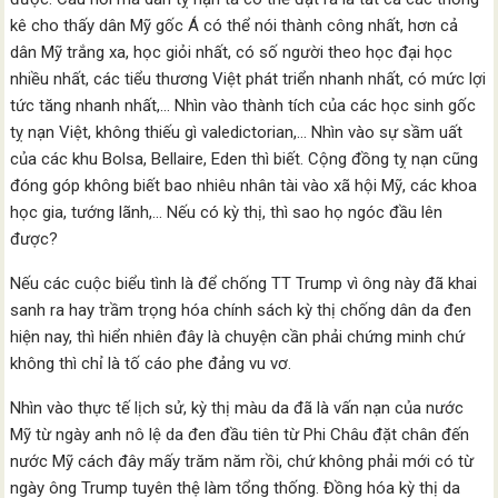
kê cho thấy dân Mỹ gốc Á có thể nói thành công nhất, hơn cả
dân Mỹ trắng xa, học giỏi nhất, có số người theo học đại học
nhiều nhất, các tiểu thương Việt phát triển nhanh nhất, có mức lợi
tức tăng nhanh nhất,… Nhìn vào thành tích của các học sinh gốc
tỵ nạn Việt, không thiếu gì valedictorian,… Nhìn vào sự sầm uất
của các khu Bolsa, Bellaire, Eden thì biết. Cộng đồng tỵ nạn cũng
đóng góp không biết bao nhiêu nhân tài vào xã hội Mỹ, các khoa
học gia, tướng lãnh,… Nếu có kỳ thị, thì sao họ ngóc đầu lên
được?
Nếu các cuộc biểu tình là để chống TT Trump vì ông này đã khai
sanh ra hay trầm trọng hóa chính sách kỳ thị chống dân da đen
hiện nay, thì hiển nhiên đây là chuyện cần phải chứng minh chứ
không thì chỉ là tố cáo phe đảng vu vơ.
Nhìn vào thực tế lịch sử, kỳ thị màu da đã là vấn nạn của nước
Mỹ từ ngày anh nô lệ da đen đầu tiên từ Phi Châu đặt chân đến
nước Mỹ cách đây mấy trăm năm rồi, chứ không phải mới có từ
ngày ông Trump tuyên thệ làm tổng thống. Đồng hóa kỳ thị da