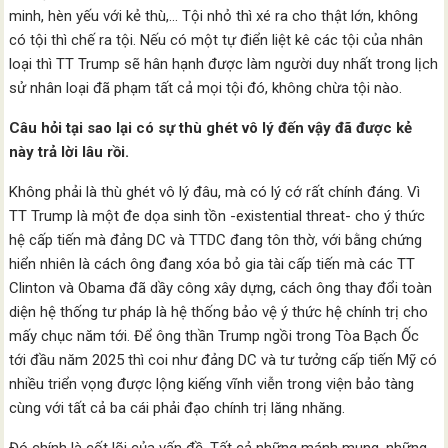
minh, hèn yếu với kẻ thù,… Tội nhỏ thì xé ra cho thật lớn, không
có tội thì chế ra tội. Nếu có một tự điển liệt kê các tội của nhân
loại thì TT Trump sẽ hân hạnh được làm người duy nhất trong lịch
sử nhân loại đã phạm tất cả mọi tội đó, không chừa tội nào.
Câu hỏi tại sao lại có sự thù ghét vô lý đến vậy đã được kẻ
này trả lời lâu rồi.
Không phải là thù ghét vô lý đâu, mà có lý cớ rất chính đáng. Vì
TT Trump là một đe dọa sinh tồn -existential threat- cho ý thức
hệ cấp tiến mà đảng DC và TTDC đang tôn thờ, với bằng chứng
hiển nhiên là cách ông đang xóa bỏ gia tài cấp tiến mà các TT
Clinton và Obama đã dầy công xây dựng, cách ông thay đổi toàn
diện hệ thống tư pháp là hệ thống bảo vệ ý thức hệ chính trị cho
mấy chục năm tới. Để ông thần Trump ngồi trong Tòa Bạch Ốc
tới đầu năm 2025 thì coi như đảng DC và tư tưởng cấp tiến Mỹ có
nhiều triển vọng được lộng kiếng vĩnh viễn trong viện bảo tàng
cùng với tất cả ba cái phải đạo chính trị lăng nhăng.