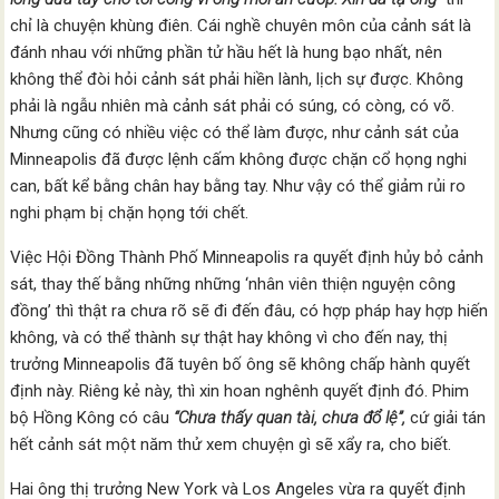
chỉ là chuyện khùng điên. Cái nghề chuyên môn của cảnh sát là
đánh nhau với những phần tử hầu hết là hung bạo nhất, nên
không thể đòi hỏi cảnh sát phải hiền lành, lịch sự được. Không
phải là ngẫu nhiên mà cảnh sát phải có súng, có còng, có võ.
Nhưng cũng có nhiều việc có thể làm được, như cảnh sát của
Minneapolis đã được lệnh cấm không được chặn cổ họng nghi
can, bất kể bằng chân hay bằng tay. Như vậy có thể giảm rủi ro
nghi phạm bị chặn họng tới chết.
Việc Hội Đồng Thành Phố Minneapolis ra quyết định hủy bỏ cảnh
sát, thay thế bằng những những ‘nhân viên thiện nguyện công
đồng’ thì thật ra chưa rõ sẽ đi đến đâu, có hợp pháp hay hợp hiến
không, và có thể thành sự thật hay không vì cho đến nay, thị
trưởng Minneapolis đã tuyên bố ông sẽ không chấp hành quyết
định này. Riêng kẻ này, thì xin hoan nghênh quyết định đó. Phim
bộ Hồng Kông có câu
“Chưa thấy quan tài, chưa đổ lệ”,
cứ giải tán
hết cảnh sát một năm thử xem chuyện gì sẽ xẩy ra, cho biết.
Hai ông thị trưởng New York và Los Angeles vừa ra quyết định