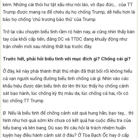
kém. Những cái thói hư tật xấu như nói láo, vô đạo đức,… của TT
Trump được mang ra để chiêu dụ họ chống Trump, dễ hiểu hơn là
bảo họ chống ‘chủ trương bảo thủ’ của Trump.
Trở lại câu chuyện biểu tình rầm rộ hiện nay, ai cũng nhìn thấy bàn
tay của khối cấp tiến, đảng DC và TTDC đang khuấy động như
trận chiến mới sau những thất bại trước đây.
Trước hết, phải hỏi biểu tình với mục đích gì? Chống cái gì?
Ở đây, kẻ này phải thành thật thú nhận đã thật bối rối không hiểu
cả vạn người xuống đường biểu tình chống cái gì. Nhìn vào các
khẩu hiệu được dân biểu tình dơ lên thì lúc thấy họ chống cảnh
sát bạo hành, lúc chống kỳ thị màu da, lúc chống cả hai, rồi có
lúc chống TT Trump.
Ø Nếu là biểu tình để chống cảnh sát quá hung hãn, bạo tay,… thì
hình như hơi quá sớm khi chưa có kết quả hai cuộc điều tra của
tiểu bang và liên bang. Dù sao thì câu hỏi là trách nhiệm huấn
luyện hay điều hành cảnh sát ở đâu? Ở Tòa Bạch Ốc hay ở cấp