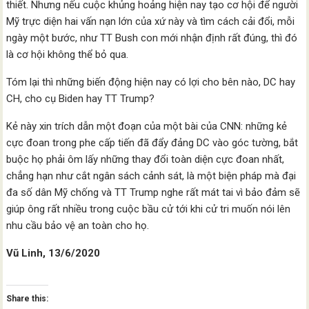
thiết. Nhưng nếu cuộc khủng hoảng hiện nay tạo cơ hội để người
Mỹ trực diện hai vấn nạn lớn của xứ này và tìm cách cải đổi, mỗi
ngày một bước, như TT Bush con mới nhận định rất đúng, thì đó
là cơ hội không thể bỏ qua.
Tóm lại thì những biến động hiện nay có lợi cho bên nào, DC hay
CH, cho cụ Biden hay TT Trump?
Kẻ này xin trích dẫn một đoạn của một bài của CNN: những kẻ
cực đoan trong phe cấp tiến đã đẩy đảng DC vào góc tường, bắt
buộc họ phải ôm lấy những thay đổi toàn diện cực đoan nhất,
chẳng hạn như cắt ngân sách cảnh sát, là một biện pháp mà đại
đa số dân Mỹ chống và TT Trump nghe rất mát tai vì bảo đảm sẽ
giúp ông rất nhiều trong cuộc bầu cử tới khi cử tri muốn nói lên
nhu cầu bảo vệ an toàn cho họ.
Vũ Linh, 13/6/2020
Share this: