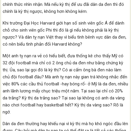
chính thức nhìn nhận. Mà nếu kỳ thị để ưu đãi dân da đen thì đó
chính là kỳ thị ngược, không hơn không kém.
Khi trường Đại Học Harvard giới hạn số sinh viên gốc Á để dành
chỗ cho sinh viên gốc Phi thì đó là gì nếu không phải là kỳ thị
ngược? Và dân tỵ nạn Việt thay vì biểu tình bênh vực dân da đen,
có nên biểu tình phản đối Harvard không?
Một anh tỵ nạn ra vẻ có hiểu biết, đưa thống kê cho thấy Mỹ có
32 đội football mà chỉ có 2 ông chủ da đen như bằng chứng kỳ
thị. Ủa, sao lại gọi đó là kỳ thị? Có ai cấm ông bà đen nào làm
chủ đội football đâu? Mà anh tỵ nạn này gian trá không nhắc đến
việc 80% các cầu thủ football -hay bóng rổ- ở Mỹ là da đen, nhiều
anh lãnh lương mấy chục triệu một năm. Tại sao lại chỉ có 20%
da trắng? Kỳ thị da trắng sao? Tại sao lại không có anh da vàng
nào chơi football hay basketball hết? Kỳ thị da vàng sao? Rõ là
ngớ.
Dân da đen thường hay khiếu nại vì kỳ thị mà họ khó ngóc đầu lên
được. Câu hỏi mà dân tỵ nạn ta có thể đặt ra là tất cả các thống