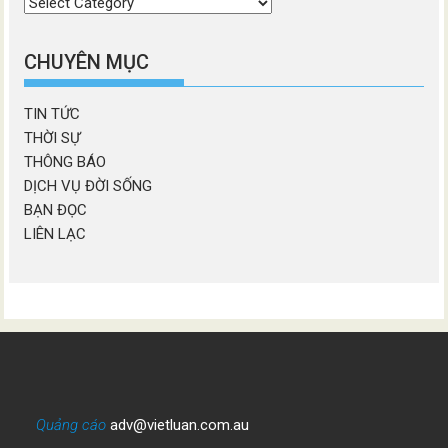
Chọn
chương
mục
CHUYÊN MỤC
TIN TỨC
THỜI SỰ
THÔNG BÁO
DỊCH VỤ ĐỜI SỐNG
BẠN ĐỌC
LIÊN LẠC
Quảng cáo
adv@vietluan.com.au