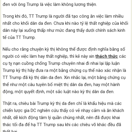
đen với ông Trump là việc làm không lương thiện.
Trong khi đó, TT Trump là người đã tạo công ăn việc làm nhiều
nhất cho khối dân da đen. Chưa khi nào tỷ lệ thất nghiệp của khối
dân này lại xuống thấp như mức đang thấy dưới chính sách kinh
tế của TT Trump.
Nếu cho rằng chuyện kỳ thị không thể được định nghĩa bằng số
người có việc làm hay thất nghiệp, thì kẻ này xin
thách thức
các
cụ tỵ nạn cuồng chống Trump chuyên nhai đi nhai lại lập luận
Trump kỳ thị hãy đưa ra một bằng chứng cụ thể nào xác nhận là
TT Trump đã kỳ thị dân da đen. Xin nhắc lại, một bằng chứng cụ
thể như một câu tuyên bố miệt thị dân da đen, hay một hành
động, một quyết định, một sắc luật nào kỳ thị dân da đen.
Thật ra, chiêu bài Trump kỳ thị da đen chỉ là khẩu hiệu mà các
chiến lược gia DC nghiên cứu thấy có vẻ nhạy cảm và ăn khách
nhất, dễ kích động tâm lý quần chúng nhất, nên đã được khai
thác tối đa để hạ TT Trump sau khi các chiêu võ khác đều đã
thất bại.