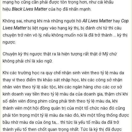
mạng họ cũng cần phải được tôn trọng hơn, như cái khẩu
hiệu
Black Lives Matter
của họ đã nhấn mạnh.
Không sai, nhưng khi mà những người hô
All Lives Matter
hay
Cop
Lives Matter
bị liệt ngay vào hạng kỳ thị, bị đánh chí tử thì câu
chuyện trở nên vô lý, nếu không muốn nói là đã trở thành … kỳ thị
ngược.
Chuyện kỳ thị ngược thật ra là hiện tượng rất thật ở Mỹ chứ
không phải chỉ là xảo ngữ.
Khi các trường học ra quy chế nhận sinh viên theo tỷ lệ màu da
thay vì theo điểm thi khảo sát nhập học, khi các công sở nhận
nhân viên theo tỷ lệ sắc tộc, khi các ngân hàng cho các cơ sở
kinh doanh vay tiền theo tỷ lệ màu da của doanh gia, thậm chí khi
số diễn viên đóng phim cũng phải tính theo tỷ lệ màu da, khi
thành viên một hội đồng quản trị của một tổ chức nào đó cũng
phải tôn trọng một tỷ lệ màu da nào đó, khi một tổng thống được
bầu nhờ màu da của ông ta,… thì tức là yếu tố mầu da đã trở
thành yếu tố then chốt quan trọng nhất. Tức là kỳ thị đã được