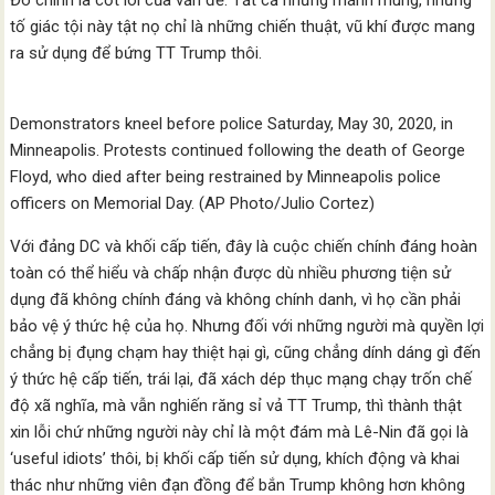
Đó chính là cốt lõi của vấn đề. Tất cả những mánh mung, những
tố giác tội này tật nọ chỉ là những chiến thuật, vũ khí được mang
ra sử dụng để bứng TT Trump thôi.
Demonstrators kneel before police Saturday, May 30, 2020, in
Minneapolis. Protests continued following the death of George
Floyd, who died after being restrained by Minneapolis police
officers on Memorial Day. (AP Photo/Julio Cortez)
Với đảng DC và khối cấp tiến, đây là cuộc chiến chính đáng hoàn
toàn có thể hiểu và chấp nhận được dù nhiều phương tiện sử
dụng đã không chính đáng và không chính danh, vì họ cần phải
bảo vệ ý thức hệ của họ. Nhưng đối với những người mà quyền lợi
chẳng bị đụng chạm hay thiệt hại gì, cũng chẳng dính dáng gì đến
ý thức hệ cấp tiến, trái lại, đã xách dép thục mạng chạy trốn chế
độ xã nghĩa, mà vẫn nghiến răng sỉ vả TT Trump, thì thành thật
xin lỗi chứ những người này chỉ là một đám mà Lê-Nin đã gọi là
‘useful idiots’ thôi, bị khối cấp tiến sử dụng, khích động và khai
thác như những viên đạn đồng để bắn Trump không hơn không