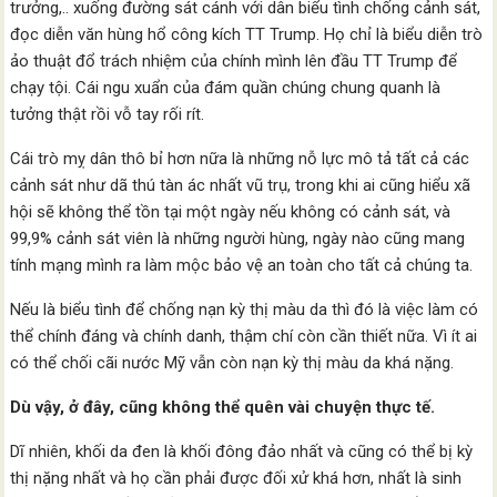
trưởng,.. xuống đường sát cánh với dân biểu tình chống cảnh sát,
đọc diễn văn hùng hổ công kích TT Trump. Họ chỉ là biểu diễn trò
ảo thuật đổ trách nhiệm của chính mình lên đầu TT Trump để
chạy tội. Cái ngu xuẩn của đám quần chúng chung quanh là
tưởng thật rồi vỗ tay rối rít.
Cái trò mỵ dân thô bỉ hơn nữa là những nỗ lực mô tả tất cả các
cảnh sát như dã thú tàn ác nhất vũ trụ, trong khi ai cũng hiểu xã
hội sẽ không thể tồn tại một ngày nếu không có cảnh sát, và
99,9% cảnh sát viên là những người hùng, ngày nào cũng mang
tính mạng mình ra làm mộc bảo vệ an toàn cho tất cả chúng ta.
Nếu là biểu tình để chống nạn kỳ thị màu da thì đó là việc làm có
thể chính đáng và chính danh, thậm chí còn cần thiết nữa. Vì ít ai
có thể chối cãi nước Mỹ vẫn còn nạn kỳ thị màu da khá nặng.
Dù vậy, ở đây, cũng không thể quên vài chuyện thực tế.
Dĩ nhiên, khối da đen là khối đông đảo nhất và cũng có thể bị kỳ
thị nặng nhất và họ cần phải được đối xử khá hơn, nhất là sinh