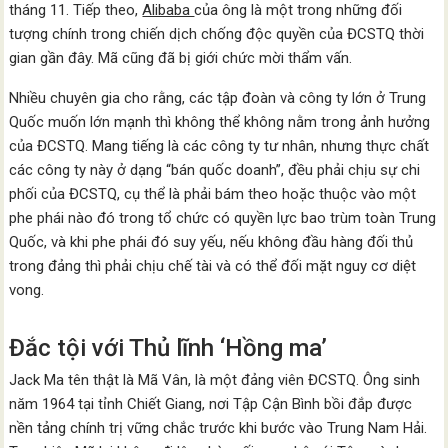
tháng 11. Tiếp theo,
Alibaba
của ông là một trong những đối
tượng chính trong chiến dịch chống độc quyền của ĐCSTQ thời
gian gần đây. Mã cũng đã bị giới chức mời thẩm vấn.
Nhiều chuyên gia cho rằng, các tập đoàn và công ty lớn ở Trung
Quốc muốn lớn mạnh thì không thể không nằm trong ảnh hưởng
của ĐCSTQ. Mang tiếng là các công ty tư nhân, nhưng thực chất
các công ty này ở dạng “bán quốc doanh”, đều phải chịu sự chi
phối của ĐCSTQ, cụ thể là phải bám theo hoặc thuộc vào một
phe phái nào đó trong tổ chức có quyền lực bao trùm toàn Trung
Quốc, và khi phe phái đó suy yếu, nếu không đầu hàng đối thủ
trong đảng thì phải chịu chế tài và có thể đối mặt nguy cơ diệt
vong.
Đắc tội với Thủ lĩnh ‘Hồng ma’
Jack Ma tên thật là Mã Vân, là một đảng viên ĐCSTQ. Ông sinh
năm 1964 tại tỉnh Chiết Giang, nơi Tập Cận Bình bồi đắp được
nền tảng chính trị vững chắc trước khi bước vào Trung Nam Hải.