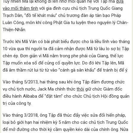
Tuy nhiên Mã lại không đi lên nhờ mối quan hệ với Tập mà
dựa
vào mối thâm tình
với gia đình cựu chủ tịch Trung Quốc Giang
Trạch Dân, “đồ tể khát máu” chủ trương đàn áp tàn bạo Pháp
Luân Công, môn khí công Phật Gia tu luyện theo nguyên lý Chân-
Thiện-Nhẫn.
Trước khi Mã Vân có bài phát biểu được cho là liều lĩnh vào tháng
10 vừa qua thì người ta đã cảm nhận được Mã từ lâu lo sợ bị Tập
chèn ép. Đơn giản vì Mã nằm trong phe phái của Giang, thế lực
Tập muốn xóa sổ để củng cố quyền lực. Do đó khi Tập lên, Mã
đã âm thầm rút lui từ từ vào “cánh gà sân khấu” để tránh bị để ý.
Vào tháng 5/2013, hai tháng sau khi ông Tập đảm đương chức
vụ chủ tịch nước, Jack Ma chính thức
thôi
giữ chức Giám đốc
điều hành Alibaba để “đặt tâm” cho chức Chủ tịch Hội đồng quản
trị của công ty.
Vào tháng 3/2018, ông Tập đã thúc đẩy việc sửa đổi hiến pháp,
loại bỏ giới hạn hai nhiệm kỳ 5 năm cho các chủ tịch Trung Quốc
để mở đường cho thời kỳ cầm quyền kéo dài của chính ông. Nửa