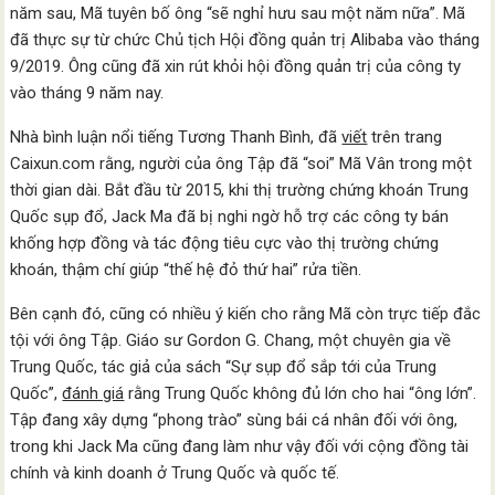
năm sau, Mã tuyên bố ông “sẽ nghỉ hưu sau một năm nữa”. Mã
đã thực sự từ chức Chủ tịch Hội đồng quản trị Alibaba vào tháng
9/2019. Ông cũng đã xin rút khỏi hội đồng quản trị của công ty
vào tháng 9 năm nay.
Nhà bình luận nổi tiếng Tương Thanh Bình, đã
viết
trên trang
Caixun.com rằng, người của ông Tập đã “soi” Mã Vân trong một
thời gian dài. Bắt đầu từ 2015, khi thị trường chứng khoán Trung
Quốc sụp đổ, Jack Ma đã bị nghi ngờ hỗ trợ các công ty bán
khống hợp đồng và tác động tiêu cực vào thị trường chứng
khoán, thậm chí giúp “thế hệ đỏ thứ hai” rửa tiền.
Bên cạnh đó, cũng có nhiều ý kiến cho rằng Mã còn trực tiếp đắc
tội với ông Tập. Giáo sư Gordon G. Chang, một chuyên gia về
Trung Quốc, tác giả của sách “Sự sụp đổ sắp tới của Trung
Quốc”,
đánh giá
rằng Trung Quốc không đủ lớn cho hai “ông lớn”.
Tập đang xây dựng “phong trào” sùng bái cá nhân đối với ông,
trong khi Jack Ma cũng đang làm như vậy đối với cộng đồng tài
chính và kinh doanh ở Trung Quốc và quốc tế.