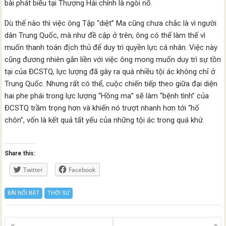
bài phát biểu tại Thượng Hải chính là ngòi nổ.
Dù thế nào thì việc ông Tập “diệt” Ma cũng chưa chắc là vì người
dân Trung Quốc, mà như đề cập ở trên, ông có thể làm thế vì
muốn thanh toán địch thủ để duy trì quyền lực cá nhân. Việc này
cũng đương nhiên gắn liền với việc ông mong muốn duy trì sự tồn
tại của ĐCSTQ, lực lượng đã gây ra quá nhiều tội ác không chỉ ở
Trung Quốc. Nhưng rất có thể, cuộc chiến tiếp theo giữa đại diện
hai phe phái trong lực lượng “Hồng ma” sẽ làm “bệnh tình” của
ĐCSTQ trầm trọng hơn và khiến nó trượt nhanh hơn tới “hố
chôn”, vốn là kết quả tất yếu của những tội ác trong quá khứ.
Share this:
Twitter
Facebook
BÀI NỔI BẬT
THỜI SỰ
Posts