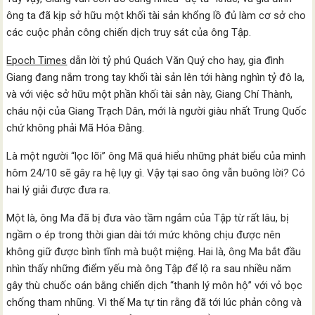
ông ta đã kịp sở hữu một khối tài sản khổng lồ đủ làm cơ sở cho
các cuộc phản công chiến dịch truy sát của ông Tập.
Epoch Times
dẫn lời tỷ phú Quách Văn Quý cho hay, gia đình
Giang đang nắm trong tay khối tài sản lên tới hàng nghìn tỷ đô la,
và với việc sở hữu một phần khối tài sản này, Giang Chí Thành,
cháu nội của Giang Trạch Dân, mới là người giàu nhất Trung Quốc
chứ không phải Mã Hóa Đằng.
Là một người “lọc lõi” ông Mã quá hiểu những phát biểu của mình
hôm 24/10 sẽ gây ra hệ lụy gì. Vậy tại sao ông vẫn buông lời? Có
hai lý giải được đưa ra.
Một là, ông Ma đã bị đưa vào tầm ngắm của Tập từ rất lâu, bị
ngầm o ép trong thời gian dài tới mức không chịu được nên
không giữ được bình tĩnh mà buột miệng. Hai là, ông Ma bắt đầu
nhìn thấy những điểm yếu mà ông Tập để lộ ra sau nhiều năm
gây thù chuốc oán bằng chiến dịch “thanh lý môn hộ” với vỏ bọc
chống tham nhũng. Vì thế Ma tự tin rằng đã tới lúc phản công và