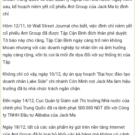
sau, kế hoạch niêm yết cổ phiếu Ant Group của Jack Ma bị đình
chỉ.
Hôm 12/11, tờ Wall Street Journal cho biết, việc đình chỉ niêm yết
cổ phiếu Ant Group đã được Tập Cận Bình đích thân phê duyệt.
Tờ báo này cho rằng, Tập Cận Bình ngày càng trở nên không
khoan nhượng với các doanh nghiệp tư nhân lớn và ảnh hưởng
ngày càng rộng, vốn bị coi là mối đe dọa đối với sự thống trị của
Tập.
Không chỉ có vậy, ngày 10/12, dự án quy hoạch “Đại học đào tạo
doanh nhân Lake Side” chi nhánh Côn Minh nơi Jack Ma làm hiệu
trưởng đã bị nhà chức trách ngăn chặn.
Đến ngày 14/12, Cục Quản lý Giám sát Thị trường Nhà nước của
chính phủ Trung Quốc đã ra lệnh phạt 500.000 NDT đối với Công
ty TNHH Đầu tư Alibaba của Jack Ma.
Ngày 18/12, tất cả các sản phẩm ký gửi trên nền tảng Internet
của Ant Group đã bị loại bỏ khỏi các kệ hàng mà không có cảnh