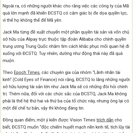
Ngoài ra, có những người khác cho rằng việc các công ty của Mã
quá lớn mạnh đã khiến ĐCSTQ có cảm giác bị đe dọa quyền lực,
vì thế họ không thể để Mã yên.
Jack Ma từng đề xuất chuyển một phần quyền tài sản và vốn chủ
sở hữu của Alipay trực thuộc tập đoàn Alibaba cho chính quyền
trung ương Trung Quốc nhằm tìm cách khắc phục mối quan hệ đi
xuống với ĐCSTQ. Tuy nhiên, dường như động thái này đã quá
muộn.
Theo
Epoch Times
, các chuyên gia của nhóm “Lãnh nhãn tài
kinh” (Cold Eyes of Finance) nói rằng, ĐCSTQ lo lắng những người
sở hữu lượng tài sản lớn như Jack Ma sẽ có những đòi hỏi chính
trị. Thêm nữa, đối với các chức sắc của ĐCSTQ, Jack Ma không
phải là thế hệ thứ hai và thứ ba của tổ chức này, nhưng ông lại có
một đế chế tư bản, vậy thì không đáng tin.
Đồng quan điểm, một ý kiến được Vision Times
trích dẫn
cho
biết, ĐCSTQ muốn “độc chiếm huyết mạch nền kinh tế, tích lũy tài