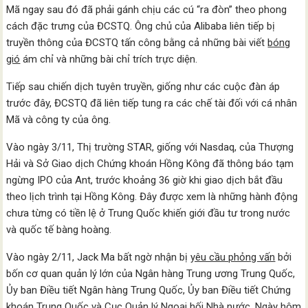
Mã ngay sau đó đã phải gánh chịu các cú “ra đòn” theo phong
cách đặc trưng của ĐCSTQ. Ông chủ của Alibaba liên tiếp bị
truyền thông của ĐCSTQ tấn công bằng cả những bài viết
bóng
gió
ám chỉ và những bài chỉ trích trực diện.
Tiếp sau chiến dịch tuyên truyền, giống như các cuộc đàn áp
trước đây, ĐCSTQ đã liên tiếp tung ra các chế tài đối với cá nhân
Mã và công ty của ông.
Vào ngày 3/11, Thị trường STAR, giống với Nasdaq, của Thượng
Hải và Sở Giao dịch Chứng khoán Hồng Kông đã thông báo tạm
ngừng IPO của Ant, trước khoảng 36 giờ khi giao dịch bắt đầu
theo lịch trình tại Hồng Kông. Đây được xem là những hành động
chưa từng có tiền lệ ở Trung Quốc khiến giới đầu tư trong nước
và quốc tế bàng hoàng.
Vào ngày 2/11, Jack Ma bất ngờ nhận bị
yêu cầu phỏng vấn
bởi
bốn cơ quan quản lý lớn của Ngân hàng Trung ương Trung Quốc,
Ủy ban Điều tiết Ngân hàng Trung Quốc, Ủy ban Điều tiết Chứng
khoán Trung Quốc và Cục Quản lý Ngoại hối Nhà nước. Ngày hôm