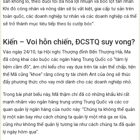
sản khổng lồ, theo đuổi tối đa hóa lợi nhuận và bóc lột tàn nhẫn.
Khi đó công nhân và nông dân sẽ bị vắt kiệt, giai cấp tư sản trên
toàn quốc, các doanh nghiệp tư nhân và các doanh nghiệp cá thể
sẽ trở thành mục tiêu tiếp theo bị cướp bóc”.
Kiến – Voi hỗn chiến, ĐCSTQ suy vong?
Vào ngày 24/10, tại Hội nghị Thượng đỉnh Bến Thượng Hải, Ma
đã công khai cáo buộc các ngân hàng Trung Quốc có “tâm lý
tiệm cầm đồ”, ám chỉ kiểu cho vay dựa trên tài sản thế chấp, tiện
thể Mã cũng “khoe” rằng công ty tài chính Ant của ông sẽ thúc
đẩy phương thức cho vay mới dành cho các doanh nghiệp nhỏ.
Trong bài phát biểu này, Mã thậm chí đã có những khẩu khí rất
mạnh nhắm vào ngân hàng trung ương Trung Quốc và các cơ
quan quản lý ngân hàng của nước này: “Chúng ta không thể quản
lý một sân bay như cách chúng ta quản lý một nhà ga xe lửa,
cũng như không thể quản lý tương lai như cách chúng ta đã quản
lý ngày hôm qua”.