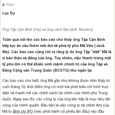
Pham
Lục Du
Ông Tập Cận Bình (trái) và ông Jack Ma (ảnh: Reuters)
Tuần qua nổi lên các báo cáo cho thấy ông Tập Cận Bình
tiếp tục ấn sâu thêm mũi dùi về phía tỷ phú Mã Vân (Jack
Ma). Các báo cáo cũng chỉ ra rằng lý do ông Tập “diệt” Mã là
vì bản thân và đảng của ông.
Tuy nhiên, việc thanh trừng một
tỷ phú lớn có thể khiến sinh mệnh chính trị của ông Tập và
Đảng Cộng sản Trung Quốc (ĐCSTQ) thu ngắn lại.
Các báo cáo cho biết, ông Mã gần như không được nhìn thấy từ
cuối tháng 10, thời điểm ông có một bài phát biểu chỉ trích trực
diện và mạnh mẽ các chính sách tài chính của chính phủ Trung
Quốc. Ngay sau đó, các công ty của ông liên tiếp là mục tiêu tấn
công của chính quyền. Đầu tiên là việc công ty tài chính Ant của
Mã bị
đình chỉ IPO
(việc phát hành cổ phiếu lần đầu) vào đầu