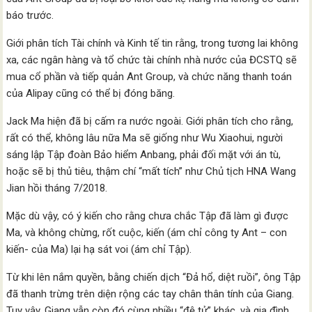
báo trước.
Giới phân tích Tài chính và Kinh tế tin rằng, trong tương lai không
xa, các ngân hàng và tổ chức tài chính nhà nước của ĐCSTQ sẽ
mua cổ phần và tiếp quản Ant Group, và chức năng thanh toán
của Alipay cũng có thể bị đóng băng.
Jack Ma hiện đã bị cấm ra nước ngoài. Giới phân tích cho rằng,
rất có thể, không lâu nữa Ma sẽ giống như Wu Xiaohui, người
sáng lập Tập đoàn Bảo hiểm Anbang, phải đối mặt với án tù,
hoặc sẽ bị thủ tiêu, thậm chí “mất tích” như Chủ tịch HNA Wang
Jian hồi tháng 7/2018.
Mặc dù vậy, có ý kiến cho rằng chưa chắc Tập đã làm gì được
Ma, và không chừng, rốt cuộc, kiến (ám chỉ công ty Ant – con
kiến- của Ma) lại hạ sát voi (ám chỉ Tập).
Từ khi lên nắm quyền, bằng chiến dịch “Đả hổ, diệt ruồi”, ông Tập
đã thanh trừng trên diện rộng các tay chân thân tính của Giang.
Tuy vậy, Giang vẫn còn đó cùng nhiều “đệ tử” khác, và gia đình