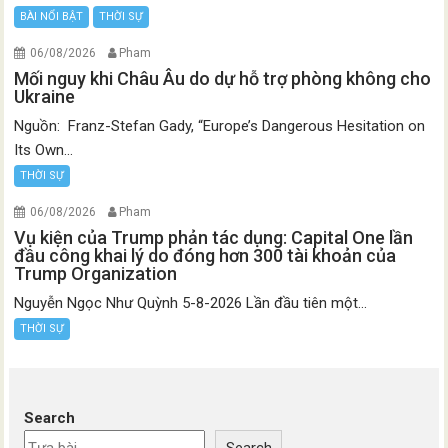
BÀI NỔI BẬT
THỜI SỰ
06/08/2026
Pham
Mối nguy khi Châu Âu do dự hỗ trợ phòng không cho
Ukraine
Nguồn: Franz-Stefan Gady, “Europe’s Dangerous Hesitation on
Its Own...
THỜI SỰ
06/08/2026
Pham
Vụ kiện của Trump phản tác dụng: Capital One lần
đầu công khai lý do đóng hơn 300 tài khoản của
Trump Organization
Nguyễn Ngọc Như Quỳnh 5-8-2026 Lần đầu tiên một...
THỜI SỰ
Search