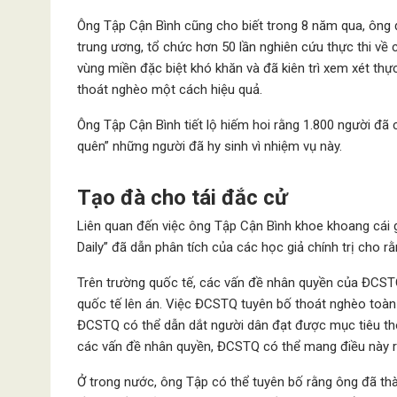
Ông Tập Cận Bình cũng cho biết trong 8 năm qua, ông 
trung ương, tổ chức hơn 50 lần nghiên cứu thực thi về
vùng miền đặc biệt khó khăn và đã kiên trì xem xét thực
thoát nghèo một cách hiệu quả.
Ông Tập Cận Bình tiết lộ hiếm hoi rằng 1.800 người đã 
quên” những người đã hy sinh vì nhiệm vụ này.
Tạo đà cho tái đắc cử
Liên quan đến việc ông Tập Cận Bình khoe khoang cái g
Daily” đã dẫn phân tích của các học giả chính trị cho r
Trên trường quốc tế, các vấn đề nhân quyền của ĐCST
quốc tế lên án. Việc ĐCSTQ tuyên bố thoát nghèo toàn
ĐCSTQ có thể dẫn dắt người dân đạt được mục tiêu tho
các vấn đề nhân quyền, ĐCSTQ có thể mang điều này ra
Ở trong nước, ông Tập có thể tuyên bố rằng ông đã th