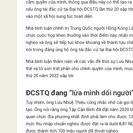
cầm quyền của mình, thông qua điều này có thể tạo ra 
nếu ông tái đắc cử tại Đại hội ĐCSTQ lần thứ 20 sắp t
vào một xã hội sung túc toàn diện.
Nhà bình luận chính trị Trung Quốc người Hồng Kông 
chức cuộc họp khen thưởng vào thời điểm này, nhấn m
nghèo và ông sẽ tiếp tục khoe khoang về thành tựu chính 
nói trong đảng ủng hộ ông tái đắc cử tại Đại hội ĐCSTQ
Nhà bình luận thâm niên về các vấn đề thời sự Lưu Nh
thế và tô son trát phấn cho chính quyền của mình, mục 
thứ 20 năm 2022 sắp tới.
ĐCSTQ đang
“lừa mình dối người
Tuy nhiên, ông Lưu Nhuệ Thiệu cũng nhắc nhở cái gọi 
tạo. Ông nói rằng ông Tập Cận Bình đã đặt năm 2020 l
quan chức địa phương nhất định phải làm cho được. Chí
mức thu nhập chuẩn nghèo được đặt ra là dưới 8,81 N
được thành tích 100 triệu người đã thoát nghèo.