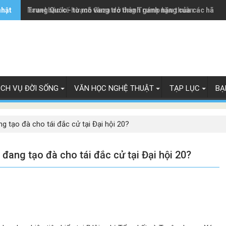
nhật
Trung Quốc - từ mỏ vàng trở thành gánh nặng của các hãng 
Israel bác kế hoạch Gaza do ông Trump hậu thuẫn
ỊCH VỤ ĐỜI SỐNG
VĂN HỌC NGHỆ THUẬT
TẠP LỤC
BẠ
ng tạo đà cho tái đắc cử tại Đại hội 20?
 đang tạo đà cho tái đắc cử tại Đại hội 20?