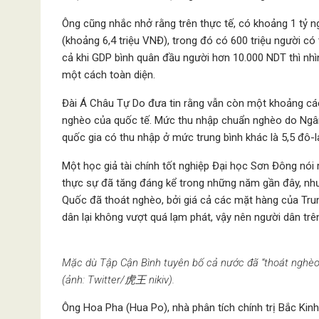
Ông cũng nhắc nhở rằng trên thực tế, có khoảng 1 tỷ 
(khoảng 6,4 triệu VNĐ), trong đó có 600 triệu người c
cả khi GDP bình quân đầu người hơn 10.000 NDT thì nh
một cách toàn diện.
Đài Á Châu Tự Do đưa tin rằng vẫn còn một khoảng c
nghèo của quốc tế. Mức thu nhập chuẩn nghèo do Ngân
quốc gia có thu nhập ở mức trung bình khác là 5,5 đô
Một học giả tài chính tốt nghiệp Đại học Sơn Đông nó
thực sự đã tăng đáng kể trong những năm gần đây, nhưn
Quốc đã thoát nghèo, bởi giá cả các mặt hàng của Tru
dân lại không vượt quá lạm phát, vậy nên người dân trê
Mặc dù Tập Cận Bình tuyên bố cả nước đã “thoát nghèo
(ảnh: Twitter/虎王 nikiv).
Ông Hoa Pha (Hua Po), nhà phân tích chính trị Bắc Kinh