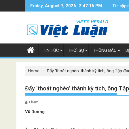
Skip
Friday, August 7, 2026
2:47:17 PM
Tin cập 
to
content
TIN TỨC
THỜI SỰ
THÔNG BÁO
D
Home
Đẩy ‘thoát nghèo’ thành kỳ tích, ông Tập đa
Đẩy ‘thoát nghèo’ thành kỳ tích, ông Tập
Pham
Vũ Dương