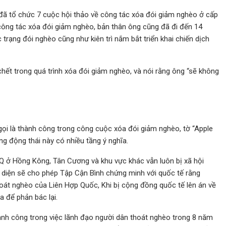
đã tổ chức 7 cuộc hội thảo về công tác xóa đói giảm nghèo ở cấp
 công tác xóa đói giảm nghèo, bản thân ông cũng đã đi đến 14
 trạng đói nghèo cũng như kiên trì nắm bắt triển khai chiến dịch
chết trong quá trình xóa đói giảm nghèo, và nói rằng ông “sẽ không
ọi là thành công trong công cuộc xóa đói giảm nghèo, tờ “Apple
ằng động thái này có nhiều tầng ý nghĩa.
Q ở Hồng Kông, Tân Cương và khu vực khác vẫn luôn bị xã hội
 diện sẽ cho phép Tập Cận Bình chứng minh với quốc tế rằng
át nghèo của Liên Hợp Quốc, Khi bị cộng đồng quốc tế lên án về
 để phản bác lại.
ành công trong việc lãnh đạo người dân thoát nghèo trong 8 năm