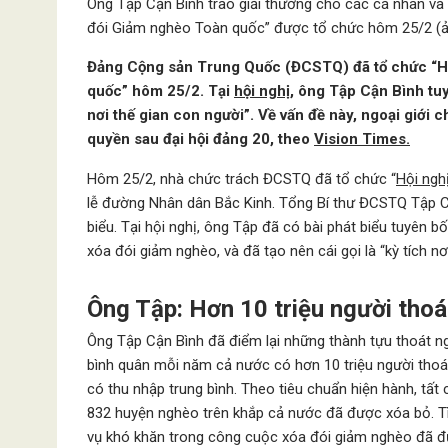
Ông Tập Cận Bình trao giải thưởng cho các cá nhân và 
đói Giảm nghèo Toàn quốc” được tổ chức hôm 25/2
Đảng Cộng sản Trung Quốc (ĐCSTQ) đã tổ chức “Hộ
quốc” hôm 25/2. Tại
hội nghị
, ông Tập Cận Bình tuy
nơi thế gian con người”. Về vấn đề này, ngoại giới
quyền sau đại hội đảng 20, theo
Vision Times.
Hôm 25/2, nhà chức trách ĐCSTQ đã tổ chức “
Hội ngh
lễ đường Nhân dân Bắc Kinh. Tổng Bí thư ĐCSTQ Tập Cậ
biểu. Tại hội nghị, ông Tập đã có bài phát biểu tuyên
xóa đói giảm nghèo, và đã tạo nên cái gọi là “kỳ tích nơ
Ông Tập: Hơn 10 triệu người tho
Ông Tập Cận Bình đã điểm lại những thành tựu thoát 
bình quân mỗi năm cả nước có hơn 10 triệu người thoá
có thu nhập trung bình. Theo tiêu chuẩn hiện hành, tất
832 huyện nghèo trên khắp cả nước đã được xóa bỏ. Tì
vụ khó khăn trong công cuộc xóa đói giảm nghèo đã đ