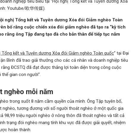
doanh nghiệp tiêu biểu tại “Hội nghị Tổng kết và Tuyên dương Xóa
 (ảnh: Youtube/欧华传媒).
i nghị Tổng kết và Tuyên dương Xóa đói Giảm nghèo Toàn
ên bố rằng cuộc chiến xóa đói giảm nghèo đã tạo ra “kỳ tích
 cho rằng ông Tập đang tạo đà cho bản thân để tiếp tục nắm
ị Tổng kết và Tuyên dương Xóa đói Giảm nghèo Toàn quốc
” tại Đại
n Bình đã trao giải thưởng cho các cá nhân và doanh nghiệp tiêu
 bố rằng ĐCSTQ đã đạt được thắng lợi toàn diện trong công cuộc
i thế gian con người”.
át nghèo mỗi năm
nghèo trong suốt 8 năm cầm quyền của mình. Ông Tập tuyên bố,
t nghèo, tương đương với số người thoát nghèo ở một quốc gia
 cả 98,99 triệu người nghèo ở nông thôn đã thoát nghèo và tất cả
nh trạng đói nghèo mang tính khu vực đã được giải quyết, nhiệm
ược hoàn thành.