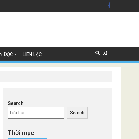
xe Đức
N ĐỌC
LIÊN LẠC
Search
Search
Thời mục