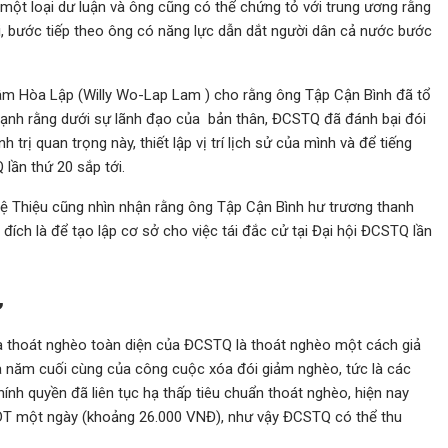
một loại dư luận và ông cũng có thể chứng tỏ với trung ương rằng
ới, bước tiếp theo ông có năng lực dẫn dắt người dân cả nước bước
Lâm Hòa Lập (Willy Wo-Lap Lam ) cho rằng ông Tập Cận Bình đã tổ
ạnh rằng dưới sự lãnh đạo của bản thân, ĐCSTQ đã đánh bại đói
trị quan trọng này, thiết lập vị trí lịch sử của mình và để tiếng
 lần thứ 20 sắp tới.
uệ Thiệu cũng nhìn nhận rằng ông Tập Cận Bình hư trương thanh
đích là để tạo lập cơ sở cho việc tái đắc cử tại Đại hội ĐCSTQ lần
”
là thoát nghèo toàn diện của ĐCSTQ là thoát nghèo một cách giả
à năm cuối cùng của công cuộc xóa đói giảm nghèo, tức là các
nh quyền đã liên tục hạ thấp tiêu chuẩn thoát nghèo, hiện nay
DT một ngày (khoảng 26.000 VNĐ), như vậy ĐCSTQ có thể thu