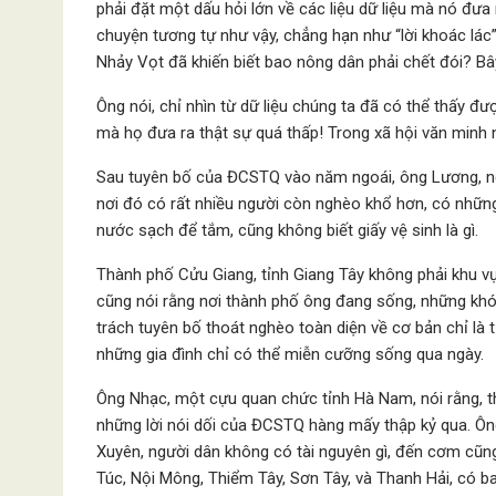
phải đặt một dấu hỏi lớn về các liệu dữ liệu mà nó đ
chuyện tương tự như vậy, chẳng hạn như “lời khoác lác
Nhảy Vọt đã khiến biết bao nông dân phải chết đói? Bây g
Ông nói, chỉ nhìn từ dữ liệu chúng ta đã có thể thấy
mà họ đưa ra thật sự quá thấp! Trong xã hội văn minh 
Sau tuyên bố của ĐCSTQ vào năm ngoái, ông Lương, ngư
nơi đó có rất nhiều người còn nghèo khổ hơn, có nhữ
nước sạch để tắm, cũng không biết giấy vệ sinh là gì.
Thành phố Cửu Giang, tỉnh Giang Tây không phải khu vự
cũng nói rằng nơi thành phố ông đang sống, những khó
trách tuyên bố thoát nghèo toàn diện về cơ bản chỉ là tự
những gia đình chỉ có thể miễn cưỡng sống qua ngày.
Ông Nhạc, một cựu quan chức tỉnh Hà Nam, nói rằng, th
những lời nói dối của ĐCSTQ hàng mấy thập kỷ qua. Ôn
Xuyên, người dân không có tài nguyên gì, đến cơm cũn
Túc, Nội Mông, Thiểm Tây, Sơn Tây, và Thanh Hải, có 