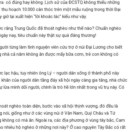
ưa ra có đúng hay không. Lịch sử của ĐCSTQ không thiếu những
” thu hoạch 10.000 cân thóc trên một mẫu ruộng trong thời Đại
iờ lại xuất hiện “lời khoác lác” kiểu như vậy.
 được rằng Trung Quốc đã thoát nghèo như thế nào? Chuẩn nghèo
ngày nay, tiêu chuẩn này thật sự quá đáng thương!
ời từng làm tình nguyện viên cứu trợ ở núi Đại Lương cho biết
ng nhà cả năm không ăn được mấy bữa cơm, trẻ con không có
c lạc hậu, tuy nhiên ông Lý – người dân sống ở thành phố này
 khăn của người dân tầng đáy xã hội ngày càng gia tăng, nhà chức
 lừa mình dối người, chính là trò hề lớn nhất trong vũ trụ này. Có
oát nghèo toàn diện, bước vào xã hội thịnh vượng, đó đều là
g nói, giống như ở các vùng núi ở Vân Nam, Quý Châu và Tứ
g không có mà ăn. Ngoài ra, các địa phương ở vùng tây bắc, Cam
bao nhiêu hộ nghèo ở những nơi này? Ở cao nguyên Tây Bắc có rất