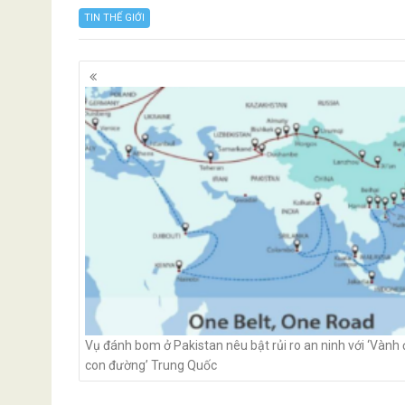
TIN THẾ GIỚI
Posts
navigation
Vụ đánh bom ở Pakistan nêu bật rủi ro an ninh với ‘Vành 
con đường’ Trung Quốc