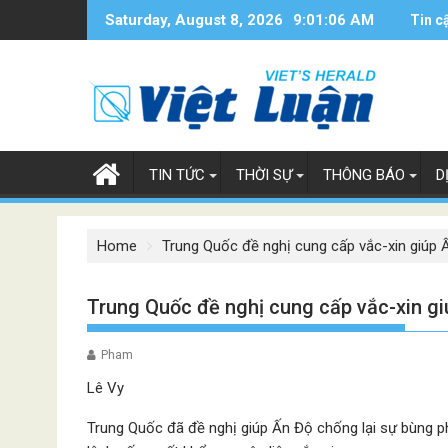
Skip
Saturday, August 8, 2026
9:01:07 AM
Tin c
to
content
TIN TỨC
THỜI SỰ
THÔNG BÁO
D
Home
Trung Quốc đề nghị cung cấp vắc-xin giúp 
Trung Quốc đề nghị cung cấp vắc-xin g
Pham
Lê Vy
Trung Quốc đã đề nghị giúp Ấn Độ chống lại sự bùng p