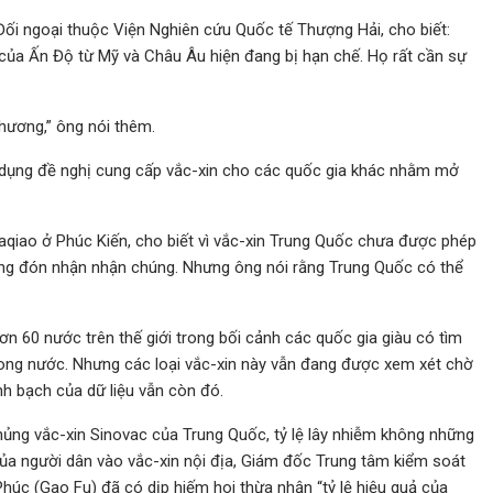
Đối ngoại thuộc Viện Nghiên cứu Quốc tế Thượng Hải, cho biết:
 của Ấn Độ từ Mỹ và Châu Âu hiện đang bị hạn chế. Họ rất cần sự
hương,” ông nói thêm.
dụng đề nghị cung cấp vắc-xin cho các quốc gia khác nhằm mở
aqiao ở Phúc Kiến, cho biết vì vắc-xin Trung Quốc chưa được phép
ng đón nhận nhận chúng. Nhưng ông nói rằng Trung Quốc có thể
ơn 60 nước trên thế giới trong bối cảnh các quốc gia giàu có tìm
ong nước. Nhưng các loại vắc-xin này vẫn đang được xem xét chờ
nh bạch của dữ liệu vẫn còn đó.
 chủng vắc-xin Sinovac của Trung Quốc, tỷ lệ lây nhiễm không những
của người dân vào vắc-xin nội địa, Giám đốc Trung tâm kiểm soát
úc (Gao Fu) đã có dịp hiếm hoi thừa nhận “tỷ lệ hiệu quả của