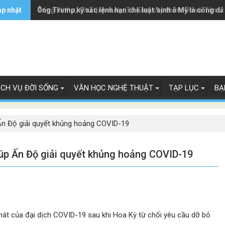
ập nhật
Ông Trump ký sắc lệnh hạn chế luật 'sinh ở Mỹ là công dâ
Tổng Bí thư, Chủ tịch nước Tô Lâm sắp thăm Úc và Tân L
ỊCH VỤ ĐỜI SỐNG
VĂN HỌC NGHỆ THUẬT
TẠP LỤC
BẠ
Ấn Độ giải quyết khủng hoảng COVID-19
iúp Ấn Độ giải quyết khủng hoảng COVID-19
hát của đại dịch COVID-19 sau khi Hoa Kỳ từ chối yêu cầu dỡ bỏ