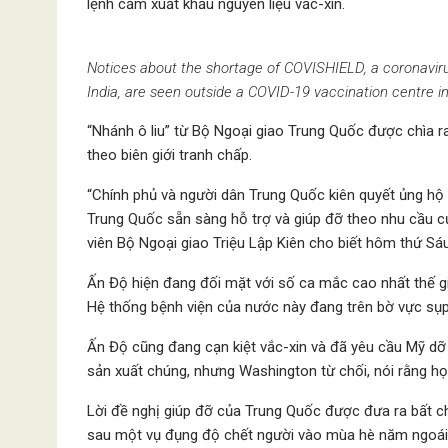
lệnh cấm xuất khẩu nguyên liệu vắc-xin.
Notices about the shortage of COVISHIELD, a coronavir
India, are seen outside a COVID-19 vaccination centre 
“Nhánh ô liu” từ Bộ Ngoại giao Trung Quốc được chìa ra
theo biên giới tranh chấp.
“Chính phủ và người dân Trung Quốc kiên quyết ủng hộ 
Trung Quốc sẵn sàng hỗ trợ và giúp đỡ theo nhu cầu củ
viên Bộ Ngoại giao Triệu Lập Kiên cho biết hôm thứ Sáu
Ấn Độ hiện đang đối mặt với số ca mắc cao nhất thế gi
Hệ thống bệnh viện của nước này đang trên bờ vực sụp 
Ấn Độ cũng đang cạn kiệt vắc-xin và đã yêu cầu Mỹ dỡ 
sản xuất chúng, nhưng Washington từ chối, nói rằng h
Lời đề nghị giúp đỡ của Trung Quốc được đưa ra bất ch
sau một vụ đụng độ chết người vào mùa hè năm ngoái