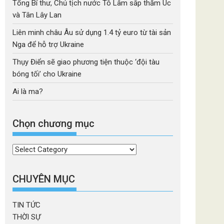
Tổng Bí thư, Chủ tịch nước Tô Lâm sắp thăm Úc
và Tân Lây Lan
Liên minh châu Âu sử dụng 1.4 tỷ euro từ tài sản
Nga để hỗ trợ Ukraine
Thụy Điển sẽ giao phương tiện thuộc ‘đội tàu
bóng tối’ cho Ukraine
Ai là ma?
Chọn chương mục
Chọn
chương
mục
CHUYÊN MỤC
TIN TỨC
THỜI SỰ