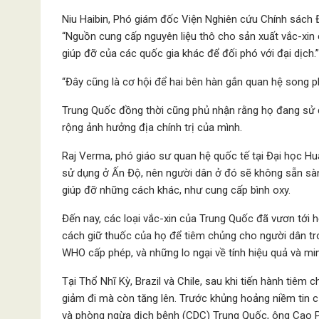
Niu Haibin, Phó giám đốc Viện Nghiên cứu Chính sách 
“Nguồn cung cấp nguyên liệu thô cho sản xuất vắc-xin
giúp đỡ của các quốc gia khác để đối phó với đại dịch.”
“Đây cũng là cơ hội để hai bên hàn gắn quan hệ song p
Trung Quốc đồng thời cũng phủ nhận rằng họ đang sử 
rộng ảnh hưởng địa chính trị của mình.
Raj Verma, phó giáo sư quan hệ quốc tế tại Đại học Hu
sử dụng ở Ấn Độ, nên người dân ở đó sẽ không sẵn sà
giúp đỡ những cách khác, như cung cấp bình oxy.
Đến nay, các loại vắc-xin của Trung Quốc đã vươn tới h
cách giữ thuốc của họ để tiêm chủng cho người dân tr
WHO cấp phép, và những lo ngại về tính hiệu quả và mi
Tại Thổ Nhĩ Kỳ, Brazil và Chile, sau khi tiến hành tiêm
giảm đi mà còn tăng lên. Trước khủng hoảng niềm tin 
và phòng ngừa dịch bệnh (CDC) Trung Quốc, ông Cao Ph