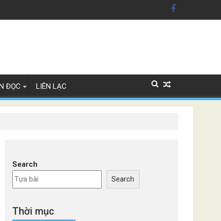
n Mỹ'
ây Lan
N ĐỌC
LIÊN LẠC
Search
Search
Thời mục