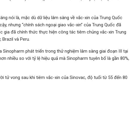
 đáng nói là, mặc dù dữ liệu lâm sàng về vắc-xin của Trung Quốc
cậy, nhưng “chính sách ngoại giao vắc-xin” của Trung Quốc đã
ốc gia đã chính thức thực hiện công tác tiêm chủng vắc-xin Trung
Brazil và Peru.
ủa Sinopharm phát triển trong thử nghiệm lâm sàng giai đoạn III tại
 hơn nhiều so với tỷ lệ hiệu quả mà Sinopharm tuyên bố là gần 80%,
i tử vong sau khi tiêm vắc-xin của Sinovac, độ tuổi từ 55 đến 80