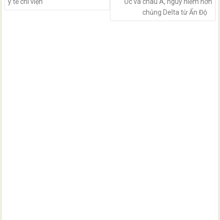
y tế chi viện
Úc và châu Á, nguy hiểm hơn
chủng Delta từ Ấn Độ