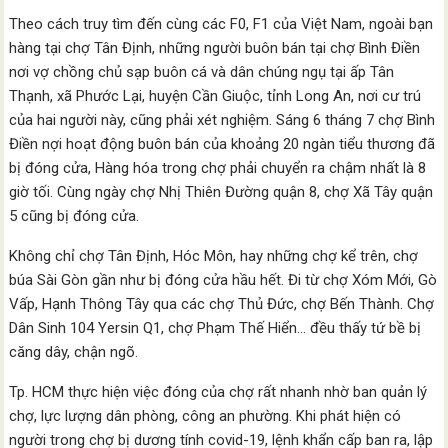
Theo cách truy tìm đến cùng các F0, F1 của Việt Nam, ngoài bạn
hàng tại chợ Tân Định, những người buôn bán tại chợ Bình Điền
nơi vợ chồng chủ sạp buôn cá và dân chúng ngụ tại ấp Tân
Thạnh, xã Phước Lại, huyện Cần Giuộc, tỉnh Long An, nơi cư trú
của hai người này, cũng phải xét nghiệm. Sáng 6 tháng 7 chợ Bình
Điền nợi hoạt động buôn bán của khoảng 20 ngàn tiểu thương đã
bị đóng cửa, Hàng hóa trong chợ phải chuyển ra chậm nhất là 8
giờ tối. Cùng ngày chợ Nhị Thiên Đường quận 8, chợ Xã Tây quận
5 cũng bị đóng cửa.
Không chỉ chợ Tân Định, Hóc Môn, hay những chợ kể trên, chợ
búa Sài Gòn gần như bị đóng cửa hầu hết. Đi từ chợ Xóm Mới, Gò
Vấp, Hạnh Thông Tây qua các chợ Thủ Đức, chợ Bến Thành. Chợ
Dân Sinh 104 Yersin Q1, chợ Phạm Thế Hiển… đều thấy tứ bề bị
căng dây, chận ngõ.
Tp. HCM thực hiện việc đóng của chợ rất nhanh nhờ ban quản lý
chợ, lực lượng dân phòng, công an phường. Khi phát hiện có
người trong chợ bị dương tính covid-19, lệnh khẩn cấp ban ra, lập