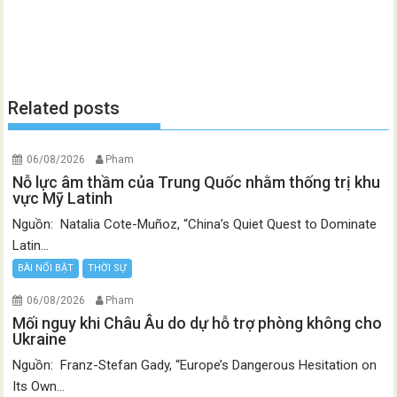
Related posts
06/08/2026
Pham
Nỗ lực âm thầm của Trung Quốc nhằm thống trị khu
vực Mỹ Latinh
Nguồn: Natalia Cote-Muñoz, “China’s Quiet Quest to Dominate
Latin...
BÀI NỔI BẬT
THỜI SỰ
06/08/2026
Pham
Mối nguy khi Châu Âu do dự hỗ trợ phòng không cho
Ukraine
Nguồn: Franz-Stefan Gady, “Europe’s Dangerous Hesitation on
Its Own...