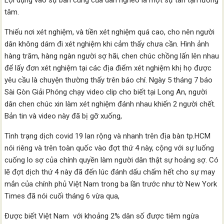
Lợi dụng vào sự bần cùng của dân nghèo là một sự tán tận lương
tâm.
Thiếu nơi xét nghiệm, và tiền xét nghiệm quá cao, cho nên người
dân không dám đi xét nghiệm khi cảm thấy chưa cần. Hình ảnh
hàng trăm, hàng ngàn người sợ hãi, chen chúc chồng lấn lên nhau
để lấy đơn xét nghiệm tại các địa điểm xét nghiệm khị họ được
yêu cầu là chuyện thường thấy trên báo chí. Ngày 5 tháng 7 báo
Sài Gòn Giải Phóng chạy video clip cho biết tại Long An, người
dân chen chúc xin làm xét nghiệm đánh nhau khiến 2 người chết.
Bản tin và video này đã bị gỡ xuống,
Tình trạng dịch covid 19 lan rộng và nhanh trên địa bàn tp.HCM
nói riêng và trên toàn quốc vào đợt thứ 4 này, cộng với sự luống
cuống lo sợ của chính quyền làm người dân thật sự hoảng sợ. Có
lẽ đợt dịch thứ 4 này đã đến lúc đánh dấu chấm hết cho sự may
mắn của chính phủ Việt Nam trong ba lần trước như tờ New York
Times đã nói cuối tháng 6 vừa qua,
Được biết Việt Nam với khoảng 2% dân số được tiêm ngừa