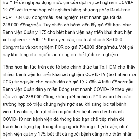
Bộ Y tế đề nghị áp dụng mức giá của dịch vụ xét nghiệm COVID-
19 đối với trường hợp xét nghiệm bằng phương pháp Real-time
PCR: 734.000 đồng/mẫu. Xét nghiệm test nhanh giá tối đa
238.000 đồng/mẫu. Tuy nhiên có bệnh viện lấy giá đắt hơn, như
Bệnh viện Quân y 175 cho biết bệnh viện này triển khai thực hiện
xét nghiệm COVID-19 theo yêu cầu, giá test nhanh 350.000
đồng/mẫu và xét nghiệm PCR có giá 734.000 đồng/mẫu. Với giá
này khó lòng cho người lao động có thể tự đi xét nghiệm
Tổng hợp tin tức trên các tờ báo chính thức tại Tp. HCM cho thấy
nhiều bệnh viện tư triển khai xét nghiệm COVID-19 (test nhanh và
PCR) tự nguyện cho người dân có giá từ 2 đến 4 triệu đồng/mẫu.
Bệnh viện Quân dân y miền Đông test nhanh COVID-19 theo yêu
cầu với giá 238.000 đồng, không xét nghiệm PCR và ưu tiên các
trường hợp có triệu chứng nghi ngờ sau khi sàng lọc tại bệnh
viện. Tuy nhiên, do rất nhiều người đến bệnh viện test nhanh
COVID-19 nên bệnh viện đã thông báo hạn chế tiếp nhận để
tránh tình trạng tập trung đông người. Không ít bệnh viện, như
bệnh viện quân y 175, bắt tất cả người bệnh cũng như thân nhân