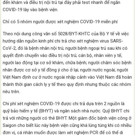
đến khám và điều trị nội trú tại đây phải test nhanh để ngăn
COVID-19 lây vào bệnh viện.
Chỉ có 5 nhóm người được xét nghiệm COVID-19 miễn phí
Theo nội dung công văn số 5028/BYT-KHTC của Bộ Y tế về việc
hướng dẫn nguồn kinh phí chi trả cho xét nghiệm virus SARS-
CoV-2, đó là bệnh nhân nội trú; người bệnh ngoại trú sau khi có
quyết định chuyển vào điều trị nội trú; cán bộ, nhân viên y tế,
người lao động tại cơ sở khám, chữa bệnh; người chăm sóc bệnh
nhân được cơ sở y tế đồng ý cho ở lại; người nước ngoài, người
Việt Nam định cư ở nước ngoài nhập cảnh vào Việt Nam đã hoàn
thành thời gian cách ly y tế theo quy định nhưng thuộc các nhóm
nêu trên.
Chi phí xét nghiệm COVID-19 được chi trả dựa trên 2 nguồn là
quỹ bảo hiểm y tế (BHYT) và ngân sách nhà nước. Quỹ BHYT chi
trả với những người có thẻ BHYT. Một giám đốc bệnh viện công ở
Saigon cho biết lúc này bệnh viện cũng khá lúng túng khi có nhiều
đơn vị, cá nhân muốn được làm xét nghiệm PCR để có thể di