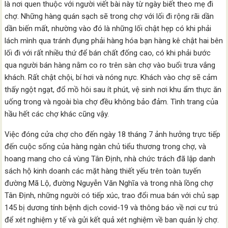
là nơi quen thuộc với người viết bài này từ ngày biết theo mẹ đi
chợ. Những hàng quán sạch sẽ trong chợ với lối đi rộng rãi dần
dần biến mất, nhường vào đó là những lối chật hẹp có khi phải
lách mình qua tránh đụng phải hàng hóa bạn hàng kê chật hai bên
lối đi với rất nhiều thứ để bán chất đống cao, có khi phải bước
qua người bán hàng nằm co ro trên sàn chợ vào buổi trưa vắng
khách. Rất chật chội, bí hơi và nóng nực. Khách vào chợ sẽ cảm
thấy ngột ngạt, đổ mồ hôi sau ít phút, vệ sinh nơi khu ẩm thực ăn
uống trong và ngoài bìa chợ đều không bảo đảm. Tình trang của
hầu hết các chợ khác cũng vậy.
Việc đóng cửa chợ cho đến ngày 18 tháng 7 ảnh hưởng trực tiếp
đến cuộc sống của hàng ngàn chủ tiểu thương trong chợ, và
hoang mang cho cả vùng Tân Định, nhà chức trách đã lập danh
sách hộ kinh doanh các mặt hàng thiết yếu trên toàn tuyến
đường Mã Lộ, đường Nguyễn Văn Nghĩa và trong nhà lồng chợ
Tân Định, những người có tiếp xúc, trao đổi mua bán với chủ sạp
145 bị dương tính bệnh dịch covid-19 và thông báo về nơi cư trú
để xét nghiệm y tế và gửi kết quả xét nghiệm về ban quản lý chợ.