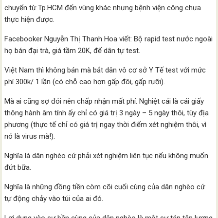
chuyển từ Tp.HCM đến vùng khác nhưng bệnh viện công chưa
thực hiện được.
Facebooker Nguyễn Thị Thanh Hoa viết: Bộ rapid test nước ngoài
họ bán đại trà, giá tầm 20K, để dân tự test.
Việt Nam thì không bán mà bắt dân vô cơ sở Y Tế test với mức
phí 300k/ 1 lần (có chỗ cao hơn gấp đôi, gấp rưỡi).
Mà ai cũng sợ đói nên chấp nhận mất phí. Nghiệt cái là cái giấy
thông hành âm tính ấy chỉ có giá trị 3 ngày – 5 ngày thôi, tùy địa
phương (thực tế chỉ có giá trị ngay thời điểm xét nghiệm thôi, vì
nó là virus mà!).
Nghĩa là dân nghèo cứ phải xét nghiệm liên tục nếu không muốn
đứt bữa.
Nghĩa là những đồng tiền còm cõi cuối cùng của dân nghèo cứ
tự động chảy vào túi của ai đó.