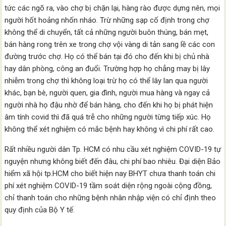
tức các ngõ ra, vào chợ bị chặn lại, hàng rào được dựng nên, mọi
người hốt hoảng nhốn nháo. Trừ những sạp cố định trong chợ
không thể di chuyển, tất cả những người buôn thúng, bán mẹt,
bán hàng rong trên xe trong chợ vội vàng di tản sang lề các con
đường trước chợ. Họ có thể bán tại đó cho đến khi bị chủ nhà
hay dân phòng, công an đuổi. Trường hợp họ chẳng may bị lây
nhiễm trong chợ thì không loại trừ họ có thể lây lan qua người
khác, bạn bè, người quen, gia đình, người mua hàng và ngay cả
người nhà họ đậu nhờ để bán hàng, cho đến khi họ bị phát hiện
âm tính covid thì đã quá trễ cho những người từng tiếp xúc. Họ
không thể xét nghiệm có mắc bệnh hay không vì chi phí rất cao.
Rất nhiều người dân Tp. HCM có nhu cầu xét nghiệm COVID-19 tự
nguyện nhưng không biết đến đâu, chi phí bao nhiêu. Đại diện Bảo
hiểm xã hội tp.HCM cho biết hiện nay BHYT chưa thanh toán chi
phí xét nghiệm COVID-19 tầm soát diện rộng ngoài cộng đồng,
chỉ thanh toán cho những bệnh nhân nhập viện có chỉ định theo
quy định của Bộ Y tế.