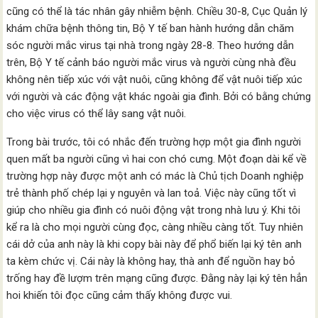
cũng có thể là tác nhân gây nhiễm bệnh. Chiều 30-8, Cục Quản lý
khám chữa bệnh thông tin, Bộ Y tế ban hành hướng dẫn chăm
sóc người mắc virus tại nhà trong ngày 28-8. Theo hướng dẫn
trên, Bộ Y tế cảnh báo người mắc virus và người cùng nhà đều
không nên tiếp xúc với vật nuôi, cũng không để vật nuôi tiếp xúc
với người và các động vật khác ngoài gia đình. Bởi có bằng chứng
cho việc virus có thể lây sang vật nuôi.
Trong bài trước, tôi có nhắc đến trường hợp một gia đình người
quen mất ba người cũng vì hai con chó cưng. Một đoạn dài kể về
trường hợp này được một anh có mác là Chủ tịch Doanh nghiệp
trẻ thành phố chép lại y nguyên và lan toả. Việc này cũng tốt vì
giúp cho nhiều gia đình có nuôi động vật trong nhà lưu ý. Khi tôi
kể ra là cho mọi người cùng đọc, càng nhiều càng tốt. Tuy nhiên
cái dở của anh này là khi copy bài này để phổ biến lại ký tên anh
ta kèm chức vị. Cái này là không hay, thà anh để nguồn hay bỏ
trống hay đề lượm trên mạng cũng được. Đằng này lại ký tên hẳn
hoi khiến tôi đọc cũng cảm thấy không được vui.