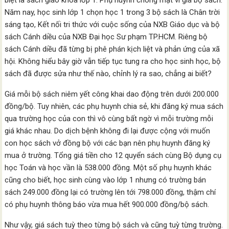
biệt là sách giáo khoa lớp 1. Phụ huynh chóng mặt vì giá bộ sách.
Năm nay, học sinh lớp 1 chọn học 1 trong 3 bộ sách là Chân trời
sáng tạo, Kết nối tri thức với cuộc sống của NXB Giáo dục và bộ
sách Cánh diều của NXB Đại học Sư phạm TP.HCM. Riêng bộ
sách Cánh diều đã từng bị phê phán kịch liệt và phản ứng của xã
hội. Không hiểu bây giờ vẫn tiếp tục tung ra cho học sinh học, bộ
sách đã được sửa như thế nào, chỉnh lý ra sao, chẳng ai biết?
Giá mỗi bộ sách niêm yết công khai dao động trên dưới 200.000
đồng/bộ. Tuy nhiên, các phụ huynh chia sẻ, khi đăng ký mua sách
qua trường học của con thì vô cùng bất ngờ vì mỗi trường mỗi
giá khác nhau. Do dịch bệnh không đi lại được cộng với muốn
con học sách vở đồng bộ với các bạn nên phụ huynh đăng ký
mua ở trường. Tổng giá tiền cho 12 quyển sách cùng Bộ dụng cụ
học Toán và học vần là 538.000 đồng. Một số phụ huynh khác
cũng cho biết, học sinh cùng vào lớp 1 nhưng có trường bán
sách 249.000 đồng lại có trường lên tới 798.000 đồng, thậm chí
có phụ huynh thông báo vừa mua hết 900.000 đồng/bộ sách.
Như vậy, giá sách tuỳ theo từng bộ sách và cũng tuỳ từng trường.