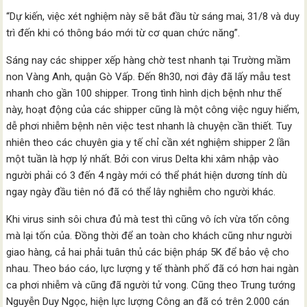
“Dự kiến, việc xét nghiệm này sẽ bắt đầu từ sáng mai, 31/8 và duy
trì đến khi có thông báo mới từ cơ quan chức năng”.
Sáng nay các shipper xếp hàng chờ test nhanh tại Trường mầm
non Vàng Anh, quận Gò Vấp. Đến 8h30, nơi đây đã lấy mẫu test
nhanh cho gần 100 shipper. Trong tình hình dịch bệnh như thế
này, hoạt động của các shipper cũng là một công việc nguy hiểm,
dễ phơi nhiễm bệnh nên việc test nhanh là chuyện cần thiết. Tuy
nhiên theo các chuyên gia y tế chỉ cần xét nghiệm shipper 2 lần
một tuần là hợp lý nhất. Bởi con virus Delta khi xâm nhập vào
người phải có 3 đến 4 ngày mới có thể phát hiện dương tính dù
ngay ngày đầu tiên nó đã có thể lây nghiễm cho người khác.
Khi virus sinh sôi chưa đủ mà test thì cũng vô ích vừa tốn công
mà lại tốn của. Đồng thời để an toàn cho khách cũng như người
giao hàng, cả hai phải tuân thủ các biện pháp 5K để bảo vệ cho
nhau. Theo báo cáo, lực lượng y tế thành phố đã có hơn hai ngàn
ca phơi nhiễm và cũng đã người tử vong. Cũng theo Trung tướng
Nguyễn Duy Ngọc, hiện lực lượng Công an đã có trên 2.000 cán