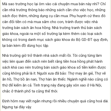
Mà sao trường học lại ôm vào cái chuyện mua bán này nhỉ? Chỉ
cần nhà trường thông báo những sách cần cho việc học, những
sách đọc thêm, những dụng cụ cần mua. Phụ huynh cứ theo đó
cân đối tiền có mà mua sắm cho con, tránh được việc nhà
trường bán sách ăn hoa hồng. Nhà trường tranh thủ bán sách
giáo khoa, ngoài ra một số trường lại kèm thêm các loại sách
không có trong danh mục sách giáo khoa do Bộ GD-ĐT quy định,
lại bán kèm đồ dùng học tập.
Nhà trường giờ trở thành nhà sách mất rồi. Tôi cũng từng làm
việc liên quan đến sách nên biết rằng tiền hoa hồng phát hành
sách khá cao nên trường bán sách giáo khoa số tiền kiếm được
cũng không phải là ít. Người xưa đã bảo: Thợ may ăn giẻ, Thợ vẽ
ăn hồ, Thợ bồ ăn nan, Thợ hàn ăn thiếc. Ngành nghề nào cũng có
thứ để kiếm ăn cả. Tình trạng này đang gây xôn xao ở Hà Nội,
chắc ở thành phố ta cũng thế thôi.
Định hôm nay viết ngắn nhưng rồi nhiều chuyện quá cũng hoá dài.
Ngưng tại đây vậy.