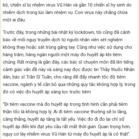
bộ, chiến sĩ bị nhiễm virus Vũ Hán và gần 10 chiến sĩ hy sinh do
nhiễm dịch trong lúc làm nhiệm vụ. Con virus này chẳng chừa
một ai đâu.
Trước đây, trong những bài nhật ký lockdown, tôi cũng đã cảnh
báo về mối nguy truyền dịch từ người nhân viên xét nghiệm
không thay hoặc sát trùng găng tay. Cũng như việc sử dụng cho
hàng trăm, hàng ngàn người một máy đo huyết áp khi tiêm
chủng. Rất mừng là gần đây, các bác sĩ chuyên môn đã lên tiếng
cảnh giác vấn đề này và sáng nay đọc được tin Thầy thuốc Nhân
dân, bác sĩ Trần Sĩ Tuấn, cho rằng để đẩy nhanh tốc độ tiêm
vaccine, ngành y tế cần bỏ qua những quy tắc không hợp lý, trong
đó có việc đo huyết áp sàng lọc trước tiêm.
“Đi tiêm vaccine mà đo huyết áp trong tình hình cần phải tiêm
thần tốc là không hợp lý. Ai đi tiêm vaccine thường sẽ lo lắng,
căng thẳng, huyết áp tăng là tất yếu. Việc đo đi đo lại chỉ số
huyết áp đến khi đạt yêu cầu rất mất thời gian. Quan trọng hơn,
nguy cơ lây nhiễm virus Vũ Hán từ máy đo huyết áp là có thật”.