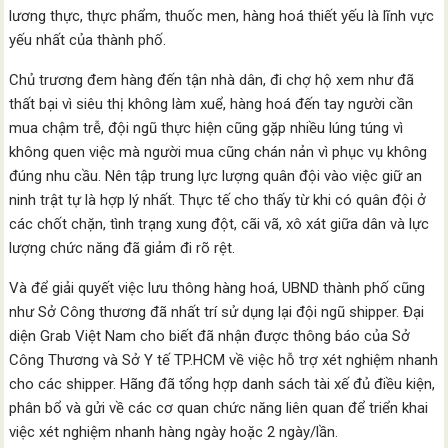
lương thực, thực phẩm, thuốc men, hàng hoá thiết yếu là lĩnh vực
yếu nhất của thành phố.
Chủ trương đem hàng đến tận nhà dân, đi chợ hộ xem như đã
thất bại vì siêu thị không làm xuể, hàng hoá đến tay người cần
mua chậm trễ, đội ngũ thực hiện cũng gặp nhiều lúng túng vì
không quen việc mà người mua cũng chán nản vì phục vụ không
đúng nhu cầu. Nên tập trung lực lượng quân đội vào việc giữ an
ninh trật tự là hợp lý nhất. Thực tế cho thấy từ khi có quân đội ở
các chốt chặn, tình trạng xung đột, cãi vã, xô xát giữa dân và lực
lượng chức năng đã giảm đi rõ rệt.
Và để giải quyết việc lưu thông hàng hoá, UBND thành phố cũng
như Sở Công thương đã nhất trí sử dụng lại đội ngũ shipper. Đại
diện Grab Việt Nam cho biết đã nhận được thông báo của Sở
Công Thương và Sở Y tế TP.HCM về việc hỗ trợ xét nghiệm nhanh
cho các shipper. Hãng đã tổng hợp danh sách tài xế đủ điều kiện,
phân bổ và gửi về các cơ quan chức năng liên quan để triển khai
việc xét nghiệm nhanh hàng ngày hoặc 2 ngày/lần.