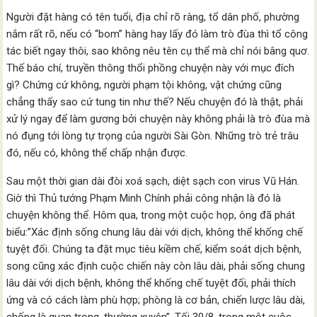
Người đặt hàng có tên tuổi, địa chỉ rõ ràng, tổ dân phố, phường
nắm rất rõ, nếu có “bom” hàng hay lấy đó làm trò đùa thì tổ công
tác biết ngay thôi, sao không nêu tên cụ thể mà chỉ nói bâng quơ.
Thế báo chí, truyền thông thổi phồng chuyện này với mục đích
gì? Chứng cứ không, người phạm tội không, vật chứng cũng
chẳng thấy sao cứ tung tin như thế? Nếu chuyện đó là thật, phải
xử lý ngay để làm gương bởi chuyện này không phải là trò đùa mà
nó đụng tới lòng tự trọng của người Sài Gòn. Những trò trẻ trâu
đó, nếu có, không thể chấp nhận được.
Sau một thời gian dài đòi xoá sạch, diệt sạch con virus Vũ Hán.
Giờ thì Thủ tướng Phạm Minh Chính phải công nhận là đó là
chuyện không thể. Hôm qua, trong một cuộc họp, ông đã phát
biểu:”Xác định sống chung lâu dài với dịch, không thể khống chế
tuyệt đối. Chúng ta đặt mục tiêu kiềm chế, kiểm soát dịch bệnh,
song cũng xác định cuộc chiến này còn lâu dài, phải sống chung
lâu dài với dịch bệnh, không thể khống chế tuyệt đối, phải thích
ứng và có cách làm phù hợp; phòng là cơ bản, chiến lược lâu dài,