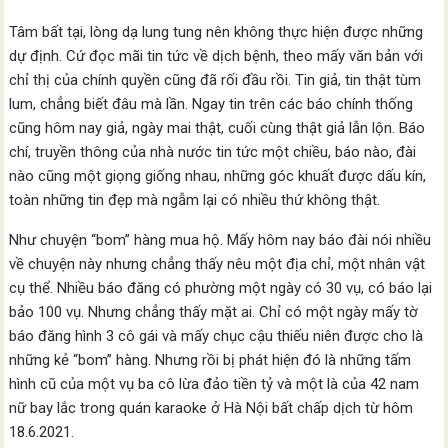
Tâm bất tại, lòng dạ lung tung nên không thực hiện được những
dự định. Cứ đọc mãi tin tức về dịch bệnh, theo mấy văn bản với
chỉ thị của chính quyền cũng đã rối đầu rồi. Tin giả, tin thật tùm
lum, chẳng biết đâu mà lần. Ngay tin trên các báo chính thống
cũng hôm nay giả, ngày mai thật, cuối cùng thật giả lẫn lộn. Báo
chí, truyền thông của nhà nước tin tức một chiều, báo nào, đài
nào cũng một giọng giống nhau, những góc khuất được dấu kín,
toàn những tin đẹp mà ngẫm lại có nhiều thứ không thật.
Như chuyện “bom” hàng mua hộ. Mấy hôm nay báo đài nói nhiều
về chuyện này nhưng chẳng thấy nêu một địa chỉ, một nhân vật
cụ thể. Nhiều báo đăng có phường một ngày có 30 vụ, có báo lại
bảo 100 vụ. Nhưng chẳng thấy mặt ai. Chỉ có một ngày mấy tờ
báo đăng hình 3 cô gái và mấy chục cậu thiếu niên được cho là
những kẻ “bom” hàng. Nhưng rồi bị phát hiện đó là những tấm
hình cũ của một vụ ba cô lừa đảo tiền tỷ và một là của 42 nam
nữ bay lắc trong quán karaoke ở Hà Nội bất chấp dịch từ hôm
18.6.2021.