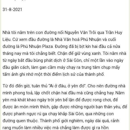
31-8-2021
Nhà tôi nằm trên con đường nối Nguyễn Văn Trỗi qua Trần Huy
Liệu. Cứ xem đầu đường là Nhà Văn hoá Phú Nhuận và cuối
đường là Phú Nhuận Plaza. Đường đã bị bịt kín hai đầu cả nửa
tháng nay mà tôi chẳng biết. Chặn để giữ vùng xanh. Tôi nằm nhà
từ ngày bắt đầu bùng phát dịch ở Sài Gòn, chỉ một lần vào ngày
đầu giãn cách, làm gan cầm máy chạy ra trung tâm chụp mấy
tấm ảnh ghi nhớ một thời điểm lịch sử của thành phố.
Từ đó đến giờ, tuân thủ “Ai ở đâu, ở yên đó”. Cho nên đường nhà
mình phong toả, lập chốt chận hai đầu mà cũng chẳng hay. Nằm
yên mà khát khao ngày trời yên bể lặn để được rong chơi, để
được ăn món mình thích, gặp được những người bạn thân yêu, để
được phanh ngực rú ga chạy khắp Sài Gòn, qua những con
đường quen thuộc. Thành phố giới nghiêm, ngày dài quá, rảnh
rang muốn làm nhiều việc mà chẳng làm được gì ra hồn.