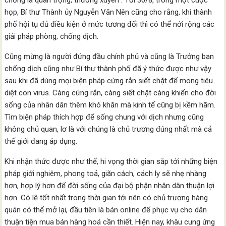
chống là quan trọng, thường xuyên”. Tối 30/8, trong một cuộc
họp, Bí thư Thành ủy Nguyễn Văn Nên cũng cho rằng, khi thành
phố hội tụ đủ điều kiện ở mức tương đối thì có thể nới rộng các
giải pháp phòng, chống dịch.
Cũng mừng là người đứng đầu chính phủ và cũng là Trưởng ban
chống dịch cũng như Bí thư thành phố đã ý thức được như vậy
sau khi đã dùng mọi biện pháp cứng rắn siết chặt để mong tiêu
diệt con virus. Càng cứng rắn, càng siết chặt càng khiến cho đời
sống của nhân dân thêm khó khăn mà kinh tế cũng bị kềm hãm.
Tìm biện pháp thích hợp để sống chung với dịch nhưng cũng
không chủ quan, lơ là với chúng là chủ trương đúng nhất mà cả
thế giới đang áp dụng.
Khi nhận thức được như thế, hi vọng thời gian sắp tới những biện
pháp giới nghiêm, phong toả, giãn cách, cách ly sẽ nhẹ nhàng
hơn, hợp lý hơn để đời sống của đại bộ phận nhân dân thuận lợi
hơn. Có lẽ tốt nhất trong thời gian tới nên có chủ trương hàng
quán có thể mở lại, đầu tiên là bán online để phục vụ cho dân
thuận tiện mua bán hàng hoá cần thiết. Hiện nay, khâu cung ứng