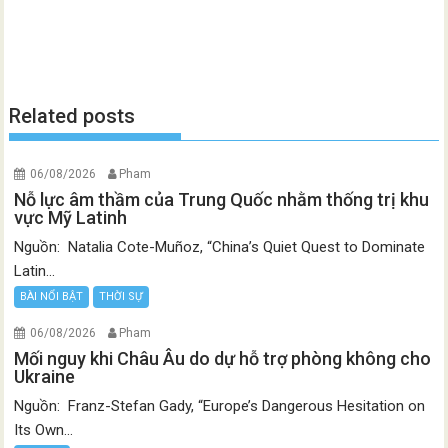
Related posts
06/08/2026
Pham
Nỗ lực âm thầm của Trung Quốc nhằm thống trị khu
vực Mỹ Latinh
Nguồn: Natalia Cote-Muñoz, “China’s Quiet Quest to Dominate
Latin...
BÀI NỔI BẬT
THỜI SỰ
06/08/2026
Pham
Mối nguy khi Châu Âu do dự hỗ trợ phòng không cho
Ukraine
Nguồn: Franz-Stefan Gady, “Europe’s Dangerous Hesitation on
Its Own...