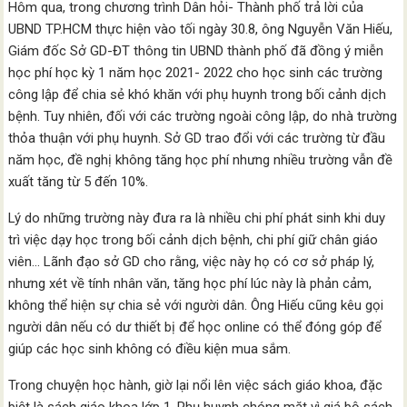
Hôm qua, trong chương trình Dân hỏi- Thành phố trả lời của
UBND TP.HCM thực hiện vào tối ngày 30.8, ông Nguyễn Văn Hiếu,
Giám đốc Sở GD-ĐT thông tin UBND thành phố đã đồng ý miễn
học phí học kỳ 1 năm học 2021- 2022 cho học sinh các trường
công lập để chia sẻ khó khăn với phụ huynh trong bối cảnh dịch
bệnh. Tuy nhiên, đối với các trường ngoài công lập, do nhà trường
thỏa thuận với phụ huynh. Sở GD trao đổi với các trường từ đầu
năm học, đề nghị không tăng học phí nhưng nhiều trường vẫn đề
xuất tăng từ 5 đến 10%.
Lý do những trường này đưa ra là nhiều chi phí phát sinh khi duy
trì việc dạy học trong bối cảnh dịch bệnh, chi phí giữ chân giáo
viên… Lãnh đạo sở GD cho rằng, việc này họ có cơ sở pháp lý,
nhưng xét về tính nhân văn, tăng học phí lúc này là phản cảm,
không thể hiện sự chia sẻ với người dân. Ông Hiếu cũng kêu gọi
người dân nếu có dư thiết bị để học online có thể đóng góp để
giúp các học sinh không có điều kiện mua sắm.
Trong chuyện học hành, giờ lại nổi lên việc sách giáo khoa, đặc