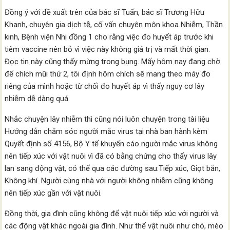
Đồng ý với đề xuất trên của bác sĩ Tuấn, bác sĩ Trương Hữu
Khanh, chuyên gia dịch tễ, cố vấn chuyên môn khoa Nhiễm, Thần
kinh, Bệnh viện Nhi đồng 1 cho rằng việc đo huyết áp trước khi
tiêm vaccine nên bỏ vì việc này không giá trị và mất thời gian.
Đọc tin này cũng thấy mừng trong bụng. Mấy hôm nay đang chờ
để chích mũi thứ 2, tôi định hôm chích sẽ mang theo máy đo
riêng của mình hoặc từ chối đo huyết áp vì thấy nguy cơ lây
nhiễm dễ dàng quá.
Nhắc chuyện lây nhiễm thì cũng nói luôn chuyện trong tài liệu
Hướng dẫn chăm sóc người mắc virus tại nhà ban hành kèm
Quyết định số 4156, Bộ Y tế khuyến cáo người mắc virus không
nên tiếp xúc với vật nuôi vì đã có bằng chứng cho thấy virus lây
lan sang động vật, có thể qua các đường sau:Tiếp xúc, Giọt bắn,
Không khí. Người cùng nhà với người không nhiễm cũng không
nên tiếp xúc gần với vật nuôi.
Đồng thời, gia đình cũng không để vật nuôi tiếp xúc với người và
các động vật khác ngoài gia đình. Như thế vật nuôi như chó, mèo