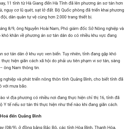
ay, 11 tỉnh từ Hà Giang đến Hà Tĩnh đã lên phương án sơ tán hơn
i, nguy cơ lũ quét, sạt lở đất. Bộ Quốc phòng đã triển khai phương
ội, dân quân tự vệ cùng hơn 2.000 trang thiết bị.
sáng 8/9, ông Nguyễn Hoài Nam, Phó giám đốc Sở Nông nghiệp và
p khó khăn về phương án sơ tán dân do có nhiều khu vực đang
 sơ tán dân ở khu vực ven biển. Tuy nhiên, tỉnh đang gặp khó
thực hiện giãn cách xã hội do phải ưu tiên phạm vi sơ tán, sàng
” – ông Nam thông tin.
 nghiệp và phát triển nông thôn tỉnh Quảng Bình, cho biết tỉnh đã
ó với mưa bão.
o vì địa phương có nhiều nơi đang thực hiện chỉ thị 16, tỉnh đã
 Y tế nếu sơ tán thì thực hiện như thế nào khi đang giãn cách.
h Hoá đến Quảng Bình
ay (08/9), ở đồng bằng Bắc Bộ, các tỉnh Hòa Bình, Thanh Hóa,