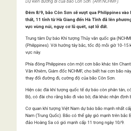
Dự kiến đường đi của bão Côn Sơn. (Ảnh:NCHMF).
Đêm 8/9, bão Côn Sơn sẽ vượt qua Philippines vào 
thất, 11 tỉnh từ Hà Giang đến Hà Tĩnh đã lên phươn
vực vùng núi, nguy cơ lũ quét, sạt lở đất.
Trung tâm Dự báo Khí tượng Thủy văn quốc gia (NCHMF
(Philippines). Với hướng tây bắc, tốc độ mỗi giờ 10-1
vực này.
Phía đông Philippines còn một cơn bão khác tên Chan
Văn Khiêm, Giám đốc NCHMF, cho biết hai cơn bão này 
thay đổi đường đi, cường độ của bão Côn Sơn.
Hiện các đài khí tượng quốc tế dự báo còn phân tán, c
Bộ, có đài cho rằng bão đi vào bờ, đài khác nhận định 
Cơ quan khí tượng Việt Nam dự báo bão mạnh nhất cấp
Nam (Trung Quốc). Bão có thể gây gió mạnh trên bắc B
đảo Hoàng Sa có gió mạnh cấp 11 trong ngày 10/9.