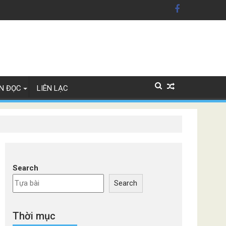
 Ukraine
g xe Đức
N ĐỌC
LIÊN LẠC
Search
Search
Thời mục