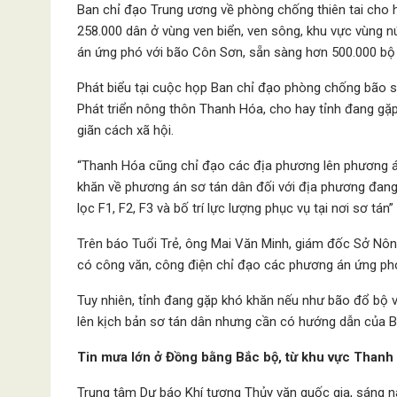
Ban chỉ đạo Trung ương về phòng chống thiên tai cho h
258.000 dân ở vùng ven biển, ven sông, khu vực vùng nú
án ứng phó với bão Côn Sơn, sẵn sàng hơn 500.000 bộ đ
Phát biểu tại cuộc họp Ban chỉ đạo phòng chống bão 
Phát triển nông thôn Thanh Hóa, cho hay tỉnh đang gặ
giãn cách xã hội.
“Thanh Hóa cũng chỉ đạo các địa phương lên phương án
khăn về phương án sơ tán dân đối với địa phương đang 
lọc F1, F2, F3 và bố trí lực lượng phục vụ tại nơi sơ tán
Trên báo Tuổi Trẻ, ông Mai Văn Minh, giám đốc Sở Nông
có công văn, công điện chỉ đạo các phương án ứng ph
Tuy nhiên, tỉnh đang gặp khó khăn nếu như bão đổ bộ và
lên kịch bản sơ tán dân nhưng cần có hướng dẫn của Bộ
Tin mưa lớn ở Đồng bằng Bắc bộ, từ khu vực Than
Trung tâm Dự báo Khí tượng Thủy văn quốc gia, sáng n