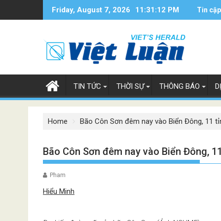
Skip
Friday, August 7, 2026
11:31:12 PM
Tin cập
to
content
TIN TỨC
THỜI SỰ
THÔNG BÁO
D
Home
Bão Côn Sơn đêm nay vào Biển Đông, 11 tỉ
Bão Côn Sơn đêm nay vào Biển Đông, 11
Pham
Hiểu Minh