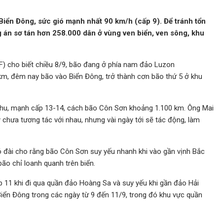
Biển Đông, sức gió mạnh nhất 90 km/h (cấp 9). Để tránh tổn
g án sơ tán hơn 258.000 dân ở vùng ven biển, ven sông, khu
) cho biết chiều 8/9, bão đang ở phía nam đảo Luzon
5 km, đêm nay bão vào Biển Đông, trở thành cơn bão thứ 5 ở khu
thu, mạnh cấp 13-14, cách bão Côn Sơn khoảng 1.100 km. Ông Mai
chưa tương tác với nhau, nhưng vài ngày tới sẽ tác động, làm
ó đài cho rằng bão Côn Sơn suy yếu nhanh khi vào gần vịnh Bắc
bão chỉ loanh quanh trên biển.
 11 khi đi qua quần đảo Hoàng Sa và suy yếu khi gần đảo Hải
iển Đông trong các ngày từ 9 đến 11/9, trong đó khu vực quần