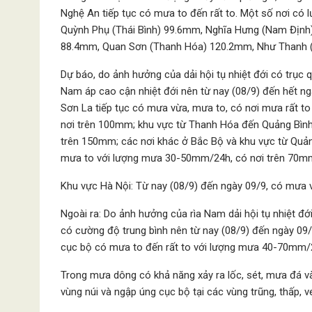
Nghệ An tiếp tục có mưa to đến rất to. Một số nơi có 
Quỳnh Phụ (Thái Bình) 99.6mm, Nghĩa Hưng (Nam Định
88.4mm, Quan Sơn (Thanh Hóa) 120.2mm, Như Thanh 
Dự báo, do ảnh hưởng của dải hội tụ nhiệt đới có trục 
Nam áp cao cận nhiệt đới nên từ nay (08/9) đến hết ng
Sơn La tiếp tục có mưa vừa, mưa to, có nơi mưa rất t
nơi trên 100mm; khu vực từ Thanh Hóa đến Quảng Bình
trên 150mm; các nơi khác ở Bắc Bộ và khu vực từ Quả
mưa to với lượng mưa 30-50mm/24h, có nơi trên 70m
Khu vực Hà Nội: Từ nay (08/9) đến ngày 09/9, có mưa v
Ngoài ra: Do ảnh hưởng của rìa Nam dải hội tụ nhiệt đ
có cường độ trung bình nên từ nay (08/9) đến ngày 0
cục bộ có mưa to đến rất to với lượng mưa 40-70mm/24
Trong mưa dông có khả năng xảy ra lốc, sét, mưa đá và 
vùng núi và ngập úng cục bộ tại các vùng trũng, thấp, v