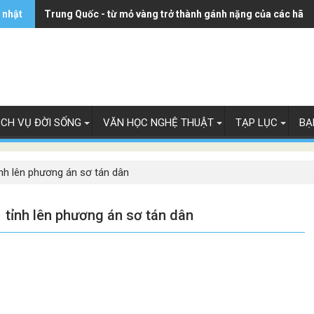
 nhật
Thụy Điển sẽ giao phương tiện thuộc 'đội tàu bóng tối' cho
Trung Quốc - từ mỏ vàng trở thành gánh nặng của các hãn
ỊCH VỤ ĐỜI SỐNG
VĂN HỌC NGHỆ THUẬT
TẠP LỤC
BẠ
nh lên phương án sơ tán dân
 tỉnh lên phương án sơ tán dân