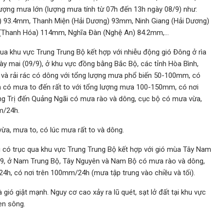
lượng mưa lớn (lượng mưa tính từ 07h đến 13h ngày 08/9) như:
) 93.4mm, Thanh Miện (Hải Dương) 93mm, Ninh Giang (Hải Dương)
(Thanh Hóa) 114mm, Nghĩa Đàn (Nghệ An) 84.2mm,…
qua khu vực Trung Trung Bộ kết hợp với nhiễu động gió Đông ở rìa
ày mai (09/9), ở khu vực đồng bằng Bắc Bộ, các tỉnh Hòa Bình,
o và rải rác có dông với tổng lượng mưa phổ biến 50-100mm, có
 có mưa to đến rất to với tổng lượng mưa 100-150mm, có nơi
ng Trị đến Quảng Ngãi có mưa rào và dông, cục bộ có mưa vừa,
m/24h.
ừa, mưa to, có lúc mưa rất to và dông.
ới có trục qua khu vực Trung Trung Bộ kết hợp với gió mùa Tây Nam
9/9, ở Nam Trung Bộ, Tây Nguyên và Nam Bộ có mưa rào và dông,
h, có nơi trên 100mm/24h (mưa tập trung vào chiều và tối).
gió giật mạnh. Nguy cơ cao xảy ra lũ quét, sạt lở đất tại khu vực
en sông.