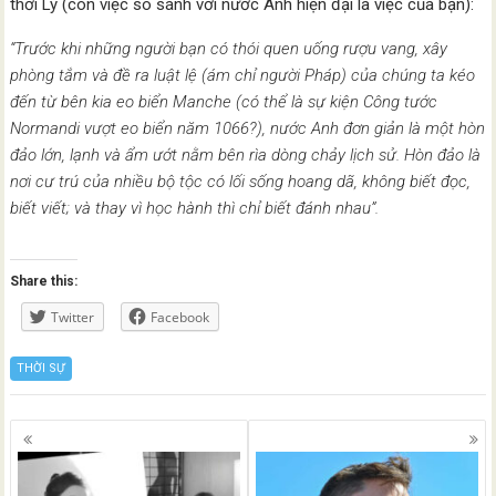
thời Lý (còn việc so sánh với nước Anh hiện đại là việc của bạn):
“Trước khi những người bạn có thói quen uống rượu vang, xây
phòng tắm và đề ra luật lệ (ám chỉ người Pháp) của chúng ta kéo
đến từ bên kia eo biển Manche (có thể là sự kiện Công tước
Normandi vượt eo biển năm 1066?), nước Anh đơn giản là một hòn
đảo lớn, lạnh và ẩm ướt nằm bên rìa dòng chảy lịch sử. Hòn đảo là
nơi cư trú của nhiều bộ tộc có lối sống hoang dã, không biết đọc,
biết viết; và thay vì học hành thì chỉ biết đánh nhau”.
Share this:
Twitter
Facebook
THỜI SỰ
Posts
navigation