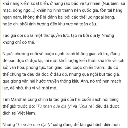
khả năng kiểm soát biển, ở hàng rào bảo vệ tự nhiên (Núi, biển, sa
mạc, sông ngòi…) khiến họ hình thành nên quốc gia, tồn tại hàng
ngàn năm, không thể bị đánh bại bởi các thế lực ngoại bang,
hoặc chi phối ảnh hưởng đến khu vực và toàn cầu.
Tác giả coi đó là một thứ quyền lực, tạo ra bởi địa lý. Nhưng
không chỉ có thế.
Ngoài chương cuối về cuộc cạnh tranh không gian vũ trụ, đáng
để bạn đọc đi đọc lại, thì một khối lượng kiến thức khá lớn về lịch
sử, văn hóa, phong tục, tôn giáo, các cuộc chiến tranh… dù có
thể chúng ta đều đã đọc ở đâu đó, nhưng qua ngòi bút tác giả,
qua giọng văn hài hước truyền thống kiểu Anh, nó trở nên mạch
lạc, dễ nhớ, thú vị và mới mẻ.
Tim Marshall cũng chính là tác giả của hai cuốn sách nổi tiếng
thế giới trước đó:
“Tù nhân của địa lý”
và
“Chia rẽ”
, đều đã được
dịch tại Việt Nam.
Nhưng
“Tù nhân của địa lý”
xứng đáng để tác giả hãnh diện hơn