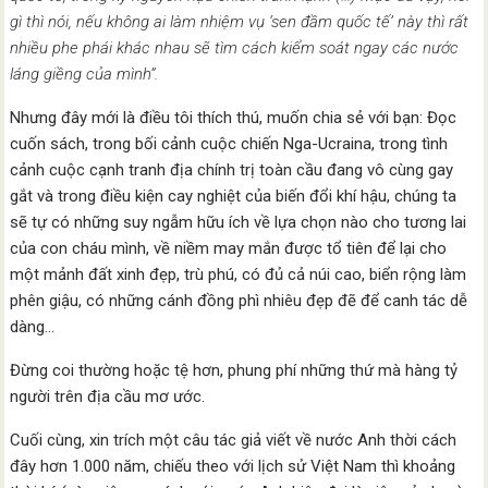
gì thì nói, nếu không ai làm nhiệm vụ ‘sen đầm quốc tế’ này thì rất
nhiều phe phái khác nhau sẽ tìm cách kiểm soát ngay các nước
láng giềng của mình”.
Nhưng đây mới là điều tôi thích thú, muốn chia sẻ với bạn: Đọc
cuốn sách, trong bối cảnh cuộc chiến Nga-Ucraina, trong tình
cảnh cuộc cạnh tranh địa chính trị toàn cầu đang vô cùng gay
gắt và trong điều kiện cay nghiệt của biến đổi khí hậu, chúng ta
sẽ tự có những suy ngẫm hữu ích về lựa chọn nào cho tương lai
của con cháu mình, về niềm may mắn được tổ tiên để lại cho
một mảnh đất xinh đẹp, trù phú, có đủ cả núi cao, biển rộng làm
phên giậu, có những cánh đồng phì nhiêu đẹp đẽ để canh tác dễ
dàng…
Đừng coi thường hoặc tệ hơn, phung phí những thứ mà hàng tỷ
người trên địa cầu mơ ước.
Cuối cùng, xin trích một câu tác giả viết về nước Anh thời cách
đây hơn 1.000 năm, chiếu theo với lịch sử Việt Nam thì khoảng