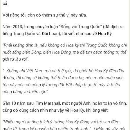
cả.
Với riêng tôi, còn có thêm sự thú vị này nữa.
Năm 2013, trong chuyên luận “Sống với Trung Quốc” (đã dịch ra
tiếng Trung Quốc và Đài Loan), tôi viết như sau về Hoa Kỳ:
“Phải khẳng định là, nếu không có Hoa kỳ thì Trung Quốc không chỉ
nuốt sống biển Đông, biển Hoa Đông, mà đã tìm cách thống trị thế
giới từ lâu rồi”.
“…Không chỉ Việt Nam mà cả thế giới, dù ghét bỏ Hoa Kỳ đến đâu
đi nữa, thì cũng sẽ không thể thiếu được họ, nếu muốn cuộc sinh
tồn này còn có công lý tương đối. Bất chấp thực tế này là thiếu
công bằng và thiển cận”.
Gần 10 năm sau, Tim Marshall, một người Anh, hoàn toàn vô tình,
cũng có cùng cách nhìn như vậy về Hoa Kỳ, khi ông viết:
“Nhiều người không thích ý tưởng Hoa Kỳ đóng vai trò sen đầm
quốc tế, trong kỷ nguyên hậu chiến tranh lạnh (…) Mặc dù vậy, nói