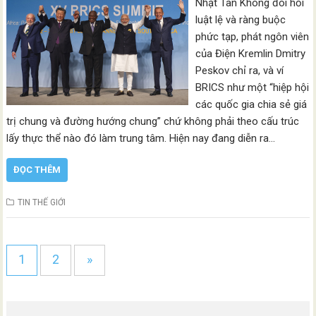
Nhật Tân Không đòi hỏi
luật lệ và ràng buộc
phức tạp, phát ngôn viên
của Điện Kremlin Dmitry
Peskov chỉ ra, và ví
BRICS như một “hiệp hội
các quốc gia chia sẻ giá
trị chung và đường hướng chung” chứ không phải theo cấu trúc
lấy thực thể nào đó làm trung tâm. Hiện nay đang diễn ra…
ĐỌC THÊM
TIN THẾ GIỚI
1
2
»