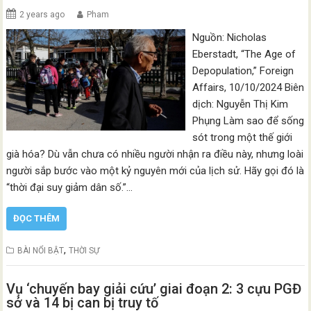
2 years ago
Pham
Nguồn: Nicholas
Eberstadt, “The Age of
Depopulation,” Foreign
Affairs, 10/10/2024 Biên
dịch: Nguyễn Thị Kim
Phụng Làm sao để sống
sót trong một thế giới
già hóa? Dù vẫn chưa có nhiều người nhận ra điều này, nhưng loài
người sắp bước vào một kỷ nguyên mới của lịch sử. Hãy gọi đó là
“thời đại suy giảm dân số.”…
ĐỌC THÊM
,
BÀI NỔI BẬT
THỜI SỰ
Vụ ‘chuyến bay giải cứu’ giai đoạn 2: 3 cựu PGĐ
sở và 14 bị can bị truy tố