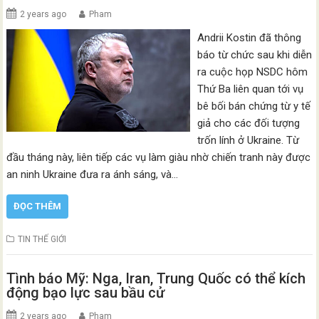
2 years ago
Pham
Andrii Kostin đã thông
báo từ chức sau khi diễn
ra cuộc họp NSDC hôm
Thứ Ba liên quan tới vụ
bê bối bán chứng từ y tế
giả cho các đối tượng
trốn lính ở Ukraine. Từ
đầu tháng này, liên tiếp các vụ làm giàu nhờ chiến tranh này được
an ninh Ukraine đưa ra ánh sáng, và…
ĐỌC THÊM
TIN THẾ GIỚI
Tình báo Mỹ: Nga, Iran, Trung Quốc có thể kích
động bạo lực sau bầu cử
2 years ago
Pham