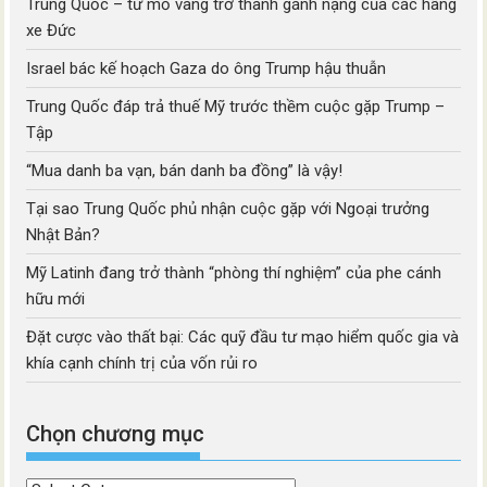
Trung Quốc – từ mỏ vàng trở thành gánh nặng của các hãng
xe Đức
Israel bác kế hoạch Gaza do ông Trump hậu thuẫn
Trung Quốc đáp trả thuế Mỹ trước thềm cuộc gặp Trump –
Tập
“Mua danh ba vạn, bán danh ba đồng” là vậy!
Tại sao Trung Quốc phủ nhận cuộc gặp với Ngoại trưởng
Nhật Bản?
Mỹ Latinh đang trở thành “phòng thí nghiệm” của phe cánh
hữu mới
Đặt cược vào thất bại: Các quỹ đầu tư mạo hiểm quốc gia và
khía cạnh chính trị của vốn rủi ro
Chọn chương mục