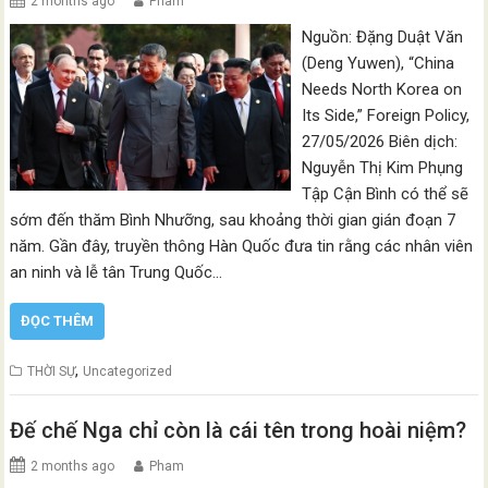
2 months ago
Pham
Nguồn: Đặng Duật Văn
(Deng Yuwen), “China
Needs North Korea on
Its Side,” Foreign Policy,
27/05/2026 Biên dịch:
Nguyễn Thị Kim Phụng
Tập Cận Bình có thể sẽ
sớm đến thăm Bình Nhưỡng, sau khoảng thời gian gián đoạn 7
năm. Gần đây, truyền thông Hàn Quốc đưa tin rằng các nhân viên
an ninh và lễ tân Trung Quốc…
ĐỌC THÊM
,
THỜI SỰ
Uncategorized
Đế chế Nga chỉ còn là cái tên trong hoài niệm?
2 months ago
Pham