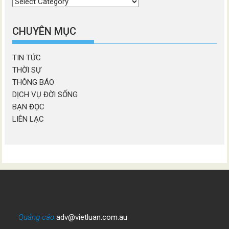
Chọn
chương
mục
CHUYÊN MỤC
TIN TỨC
THỜI SỰ
THÔNG BÁO
DỊCH VỤ ĐỜI SỐNG
BẠN ĐỌC
LIÊN LẠC
Quảng cáo
adv@vietluan.com.au