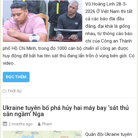
Vũ Hoàng Linh 28-5-
2026 Ở Việt Nam thì tất
cả các báo đài đều
đăng, đại khái là giống
nhau, từ thông cáo báo
chí của Công an Thành
phố Hồ Chí Minh, trong đó 1000 cán bộ chiến sĩ công an được
huy động để bắt hai tên sát thủ đang lẩn trốn ở vùng biên giới. Có
video…
ĐỌC THÊM
THỜI SỰ
Ukraine tuyên bố phá hủy hai máy bay ‘sát thủ
săn ngầm’ Nga
2 months ago
Pham
Quân đội Ukraine tuyên