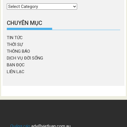
Chọn
chương
mục
CHUYÊN MỤC
TIN TỨC
THỜI SỰ
THÔNG BÁO
DỊCH VỤ ĐỜI SỐNG
BẠN ĐỌC
LIÊN LẠC
Quảng cáo
adv@vietluan.com.au