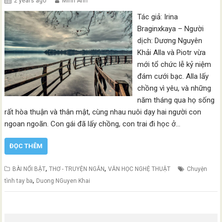
2 years ago
Minh Anh
Tác giả: Irina
Braginxkaya – Người
dịch: Dương Nguyên
Khải Alla và Piotr vừa
mới tổ chức lễ kỷ niệm
đám cưới bạc. Alla lấy
chồng vì yêu, và những
năm tháng qua họ sống
rất hòa thuận và thân mật, cùng nhau nuôi dạy hai người con
ngoan ngoãn. Con gái đã lấy chồng, con trai đi học ở…
ĐỌC THÊM
,
,
BÀI NỔI BẬT
THƠ - TRUYỆN NGẮN
VĂN HỌC NGHỆ THUẬT
Chuyện
,
tình tay ba
Duong NGuyen Khai