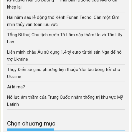
Kỷ nguyên Ấn Độ Dương – Thái Bình Dương của NATO đã
khép lại
Hai năm sau lễ động thổ Kênh Funan Techo: Cần một tầm
nhìn thủy văn toàn lưu vực
Tổng Bí thư, Chủ tịch nước Tô Lâm sắp thăm Úc và Tân Lây
Lan
Liên minh châu Âu sử dụng 1.4 tỷ euro từ tài sản Nga để hỗ
trợ Ukraine
Thụy Điển sẽ giao phương tiện thuộc ‘đội tàu bóng tối’ cho
Ukraine
Ai là ma?
Nỗ lực âm thầm của Trung Quốc nhằm thống trị khu vực Mỹ
Latinh
Chọn chương mục