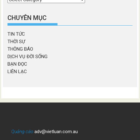
chương
mục
CHUYÊN MỤC
TIN TỨC
THỜI SỰ
THÔNG BÁO
DỊCH VỤ ĐỜI SỐNG
BẠN ĐỌC
LIÊN LẠC
Quảng cáo
adv@vietluan.com.au