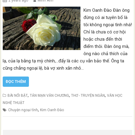
2 years ago
Minh Anh
Kim Oanh Đào Đàn ông
đừng có ai tuyên bố là
tôi không ngoại tình nhá!
Chỉ là chưa có cơ hội
hoặc chưa đến thời
điểm thôi. Đàn ông mà,
ông nào chả thích của
lạ, của lạ bằng tạ mỳ chính,…đấy là các cụ vẫn bảo thế. Ông ta
cũng chẳng ngoại lệ, bà vợ xinh xắn nhỏ…
ĐỌC THÊM
,
,
,
BÀI NỔI BẬT
TẢN MẠN VĂN CHƯƠNG
THƠ - TRUYỆN NGẮN
VĂN HỌC
NGHỆ THUẬT
,
Chuyện ngoại tình
Kim Oanh Đào