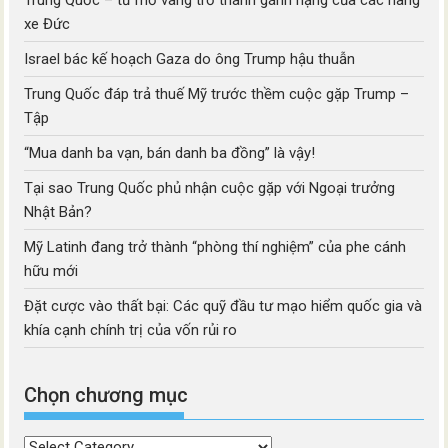
Trung Quốc – từ mỏ vàng trở thành gánh nặng của các hãng
xe Đức
Israel bác kế hoạch Gaza do ông Trump hậu thuẫn
Trung Quốc đáp trả thuế Mỹ trước thềm cuộc gặp Trump –
Tập
“Mua danh ba vạn, bán danh ba đồng” là vậy!
Tại sao Trung Quốc phủ nhận cuộc gặp với Ngoại trưởng
Nhật Bản?
Mỹ Latinh đang trở thành “phòng thí nghiệm” của phe cánh
hữu mới
Đặt cược vào thất bại: Các quỹ đầu tư mạo hiểm quốc gia và
khía cạnh chính trị của vốn rủi ro
Chọn chương mục
Chọn