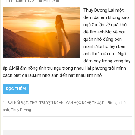
11 months ago
Minh Anh
Thuỳ Dương Lại một
đêm dài em không sao
ngủ,Cứ lần về quá khứ
để tìm anh.Mơ về nơi
quán nhỏ đứng bên
mành,Nơi hò hẹn bên
anh thời xưa cũ… Ngỡ
đêm nay trong vòng tay
ấp ủ,Mãi ấm nồng tình trú ngụ trong nhau.Hai phương trời mình
cách biệt đã lâu,Em nhớ anh đến nát nhàu tim nhỏ.…
ĐỌC THÊM
,
,
BÀI NỔI BẬT
THƠ - TRUYỆN NGẮN
VĂN HỌC NGHỆ THUẬT
Lại nhớ
,
anh
Thuỳ Dương