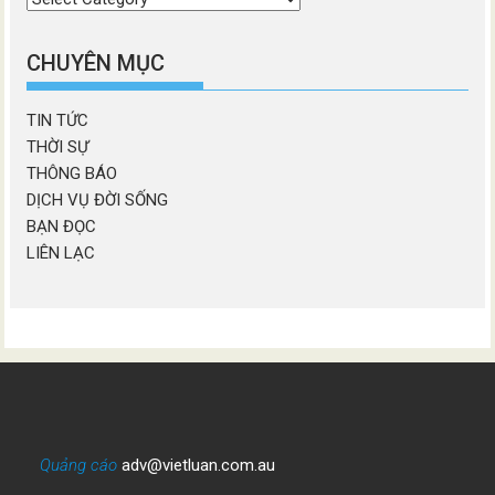
chương
mục
CHUYÊN MỤC
TIN TỨC
THỜI SỰ
THÔNG BÁO
DỊCH VỤ ĐỜI SỐNG
BẠN ĐỌC
LIÊN LẠC
Quảng cáo
adv@vietluan.com.au