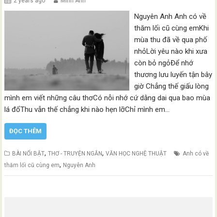
2 years ago
Minh Anh
Nguyên Anh Anh có về
thăm lối cũ cùng emKhi
mùa thu đã về qua phố
nhỏLời yêu nào khi xưa
còn bỏ ngỏĐể nhớ
thương lưu luyến tận bây
giờ Chẳng thế giấu lòng
mình em viết những câu thơCó nỗi nhớ cứ dằng dai qua bao mùa
lá đổThu vẫn thế chẳng khi nào hẹn lỡChỉ mình em…
ĐỌC THÊM
,
,
BÀI NỔI BẬT
THƠ - TRUYỆN NGẮN
VĂN HỌC NGHỆ THUẬT
Anh có về
,
thăm lối cũ cùng em
Nguyên Anh