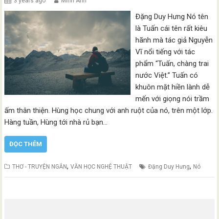
3 years ago
Minh Anh
Đặng Duy Hưng Nó tên
là Tuấn cái tên rất kiêu
hãnh mà tác giả Nguyễn
Vĩ nổi tiếng với tác
phẩm “Tuấn, chàng trai
nước Việt.” Tuấn có
khuôn mặt hiền lành dễ
mến với giọng nói trầm
ấm thân thiện. Hùng học chung với anh ruột của nó, trên một lớp.
Hàng tuần, Hùng tới nhà rủ bạn…
ĐỌC THÊM
,
,
THƠ - TRUYỆN NGẮN
VĂN HỌC NGHỆ THUẬT
Đặng Duy Hưng
Nó