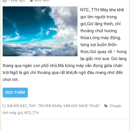
1 year ago
Minh Anh
NTD_TTH Mây khe khẽ
gọi tên người trong
gió,Gió lặng thinh, chỉ
thoảng chút hương
thừa.Lòng mây động,
từng sợi buồn thổn
thức,Gió quay về – hong
lại giấc mơ xưa. Gió lang
thang qua ngàn con phố nhỏ,Mà bóng mây vẫn đọng giữa chân
trời.Ngỡ là gió chỉ thoáng qua rất khẽ,Ai ngờ đâu mang nhớ đến
chơi vơi.…
ĐỌC THÊM
,
,
BÀI NỔI BẬT
THƠ - TRUYỆN NGẮN
VĂN HỌC NGHỆ THUẬT
Chuyện
,
tình mây gió
NTD_TTH