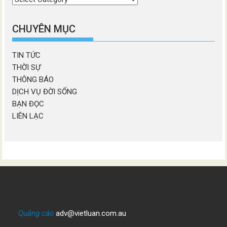
chương
mục
CHUYÊN MỤC
TIN TỨC
THỜI SỰ
THÔNG BÁO
DỊCH VỤ ĐỜI SỐNG
BẠN ĐỌC
LIÊN LẠC
Quảng cáo
adv@vietluan.com.au