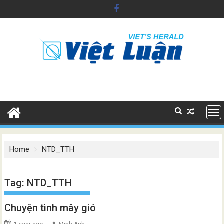
Skip
to
content
Home
NTD_TTH
Tag:
NTD_TTH
Chuyện tình mây gió