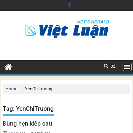
Skip
to
content
Home
YenChiTruong
Tag:
YenChiTruong
Đừng hẹn kiếp sau