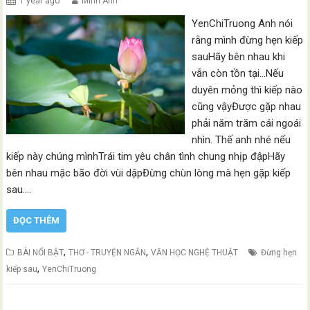
1 year ago
Minh Anh
YenChiTruong Anh nói
rằng mình đừng hẹn kiếp
sauHãy bên nhau khi
vẫn còn tồn tại…Nếu
duyên mỏng thì kiếp nào
cũng vậyĐược gặp nhau
phải năm trăm cái ngoái
nhìn. Thế anh nhé nếu
kiếp này chúng mìnhTrái tim yêu chân tình chung nhịp đậpHãy
bên nhau mặc bão đời vùi dậpĐừng chùn lòng mà hẹn gặp kiếp
sau.…
ĐỌC THÊM
,
,
BÀI NỔI BẬT
THƠ - TRUYỆN NGẮN
VĂN HỌC NGHỆ THUẬT
Đừng hẹn
,
kiếp sau
YenChiTruong