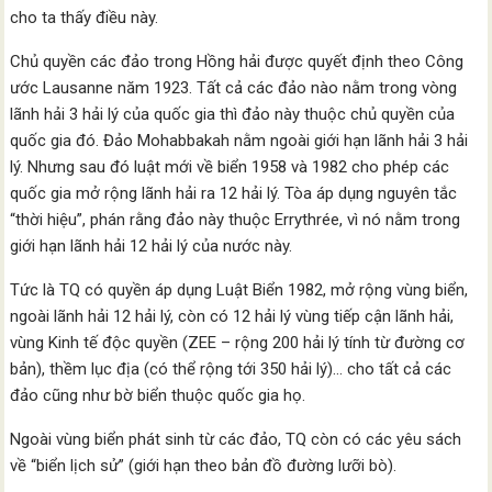
cho ta thấy điều này.
Chủ quyền các đảo trong Hồng hải được quyết định theo Công
ước Lausanne năm 1923. Tất cả các đảo nào nằm trong vòng
lãnh hải 3 hải lý của quốc gia thì đảo này thuộc chủ quyền của
quốc gia đó. Đảo Mohabbakah nằm ngoài giới hạn lãnh hải 3 hải
lý. Nhưng sau đó luật mới về biển 1958 và 1982 cho phép các
quốc gia mở rộng lãnh hải ra 12 hải lý. Tòa áp dụng nguyên tắc
“thời hiệu”, phán rằng đảo này thuộc Errythrée, vì nó nằm trong
giới hạn lãnh hải 12 hải lý của nước này.
Tức là TQ có quyền áp dụng Luật Biển 1982, mở rộng vùng biển,
ngoài lãnh hải 12 hải lý, còn có 12 hải lý vùng tiếp cận lãnh hải,
vùng Kinh tế độc quyền (ZEE – rộng 200 hải lý tính từ đường cơ
bản), thềm lục địa (có thể rộng tới 350 hải lý)… cho tất cả các
đảo cũng như bờ biển thuộc quốc gia họ.
Ngoài vùng biển phát sinh từ các đảo, TQ còn có các yêu sách
về “biển lịch sử” (giới hạn theo bản đồ đường lưỡi bò).