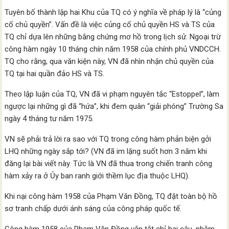
Tuyên bố thành lập hai Khu của TQ có ý nghĩa về pháp lý là “củng
cố chủ quyền”. Vấn đề là việc củng cố chủ quyền HS và TS của
TQ chỉ dựa lên những bằng chứng mơ hồ trong lịch sử. Ngoại trừ
công hàm ngày 10 tháng chín năm 1958 của chính phủ VNDCCH.
TQ cho rằng, qua văn kiện này, VN đã nhìn nhận chủ quyền của
TQ tại hai quần đảo HS và TS.
Theo lập luận của TQ, VN đã vi phạm nguyên tắc “Estoppel”, làm
ngược lại những gì đã “hứa”, khi đem quân “giải phóng” Trường Sa
ngày 4 tháng tư năm 1975.
VN sẽ phải trả lời ra sao với TQ trong công hàm phản biện gởi
LHQ những ngày sắp tới? (VN đã im lặng suốt hơn 3 năm khi
đăng lại bài viết này. Tức là VN đã thua trong chiến tranh công
hàm xảy ra ở Ủy ban ranh giới thềm lục địa thuộc LHQ).
Khi nại công hàm 1958 của Phạm Văn Đồng, TQ đặt toàn bộ hồ
sơ tranh chấp dưới ánh sáng của công pháp quốc tế.