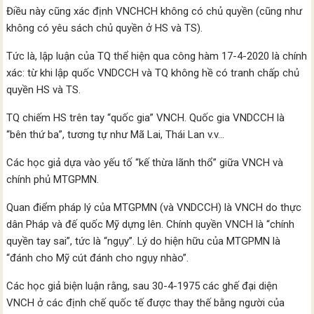
Điều này cũng xác định VNCHCH không có chủ quyền (cũng như
không có yêu sách chủ quyền ở HS và TS).
Tức là, lập luận của TQ thể hiện qua công hàm 17-4-2020 là chính
xác: từ khi lập quốc VNDCCH và TQ không hề có tranh chấp chủ
quyền HS và TS.
TQ chiếm HS trên tay “quốc gia” VNCH. Quốc gia VNDCCH là
“bên thứ ba”, tương tự như Mã Lai, Thái Lan v.v…
Các học giả dựa vào yếu tố “kế thừa lãnh thổ” giữa VNCH và
chính phủ MTGPMN.
Quan điểm pháp lý của MTGPMN (và VNDCCH) là VNCH do thực
dân Pháp và đế quốc Mỹ dựng lên. Chính quyền VNCH là “chính
quyền tay sai”, tức là “ngụy”. Lý do hiện hữu của MTGPMN là
“đánh cho Mỹ cút đánh cho ngụy nhào”.
Các học giả biện luận rằng, sau 30-4-1975 các ghế đại diện
VNCH ở các định chế quốc tế được thay thế bằng người của