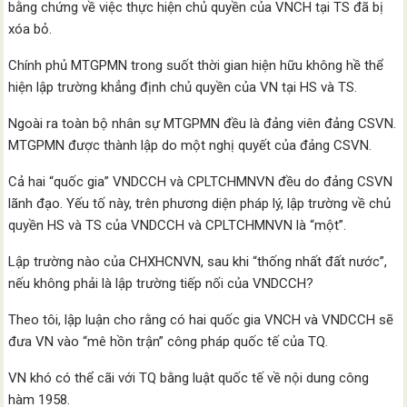
bằng chứng về việc thực hiện chủ quyền của VNCH tại TS đã bị
xóa bỏ.
Chính phủ MTGPMN trong suốt thời gian hiện hữu không hề thể
hiện lập trường khẳng định chủ quyền của VN tại HS và TS.
Ngoài ra toàn bộ nhân sự MTGPMN đều là đảng viên đảng CSVN.
MTGPMN được thành lập do một nghị quyết của đảng CSVN.
Cả hai “quốc gia” VNDCCH và CPLTCHMNVN đều do đảng CSVN
lãnh đạo. Yếu tố này, trên phương diện pháp lý, lập trường về chủ
quyền HS và TS của VNDCCH và CPLTCHMNVN là “một”.
Lập trường nào của CHXHCNVN, sau khi “thống nhất đất nước”,
nếu không phải là lập trường tiếp nối của VNDCCH?
Theo tôi, lập luận cho rằng có hai quốc gia VNCH và VNDCCH sẽ
đưa VN vào “mê hồn trận” công pháp quốc tế của TQ.
VN khó có thể cãi với TQ bằng luật quốc tế về nội dung công
hàm 1958.