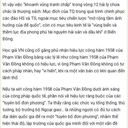
Vì vậy việc “khoanh vùng tranh chấp” trong vòng 12 hải lý chưa
chắc là thượng sách. Mục đích của TQ trong quá trình chinh phục
các đảo HS và TS, ngoài mục tiêu chiến lược “mở rộng tầm ảnh
hưởng của đế quốc”, còn có mục tiêu kinh tế là “vùng biển và
thềm lục địa phong phú tài nguyên hải sản và dầu khí” ở Biển
Đông.
Học giả VN cũng cố gắng phủ nhận hiệu lực công hàm 1958 của
Phạm Văn Đồng bằng các lý lẽ như công hàm 1958 của Phạm
Văn Đồng không có hiệu lực, vì ông Phạm Văn Đồng không có tư
cách pháp nhân, hay “vi hiến”, khi ra một văn bản có liên quan đến
lãnh thổ.
Nếu ta xét công hàm 1958 của Phạm Văn Đồng dưới ánh sáng
của công pháp quốc tế, phần nói về hiệu lực ràng buộc của các
“tuyên bố đơn phương”. Ta thấy rằng các chức vụ tổng thống, thủ
tướng, bộ trưởng bộ Ngoại giao… là những người có đủ tư cách
đại diện quốc gia để ra một “tuyên bố đơn phương”, nhằm thể
hiện thái độ, lập trường của quốc gia mình đối với một vấn đề