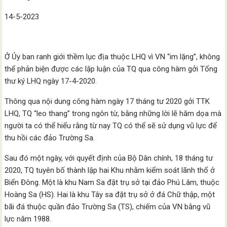
14-5-2023
Ở Ủy ban ranh giới thềm lục địa thuộc LHQ vì VN “im lặng”, không
thể phản biện được các lập luận của TQ qua công hàm gởi Tổng
thư ký LHQ ngày 17-4-2020.
Thông qua nội dung công hàm ngày 17 tháng tư 2020 gởi TTK
LHQ, TQ “leo thang” trong ngôn từ, bằng những lời lẽ hăm dọa mà
người ta có thể hiểu rằng từ nay TQ có thể sẽ sử dụng vũ lực để
thu hồi các đảo Trường Sa.
Sau đó một ngày, với quyết định của Bộ Dân chính, 18 tháng tư
2020, TQ tuyên bố thành lập hai Khu nhằm kiểm soát lãnh thổ ở
Biển Đông. Một là khu Nam Sa đặt trụ sở tại đảo Phú Lâm, thuộc
Hoàng Sa (HS). Hai là khu Tây sa đặt trụ sở ở đá Chữ thập, một
bãi đá thuộc quần đảo Trường Sa (TS), chiếm của VN bằng vũ
lực năm 1988.