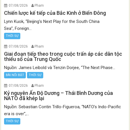
07/08/2026
Pham
Chiến lược kế tiếp của Bắc Kinh ở Biển Đông
Lynn Kuok, “Beijing’s Next Play for the South China
Sea”, Foreign...
THỜI SỰ
07/08/2026
Pham
Giai đoạn tiếp theo trong cuộc trấn áp các dân tộc
thiểu số của Trung Quốc
Nguồn: James Leibold và Tenzin Dorjee, “The Next Phase...
BÀI NỔI BẬT
THỜI SỰ
07/08/2026
Pham
Kỷ nguyên Ấn Độ Dương – Thái Bình Dương của
NATO đã khép lại
Nguồn: Sebastian Contin Trillo-Figueroa, “NATO’s Indo-Pacific
era is over”,...
THỜI SỰ