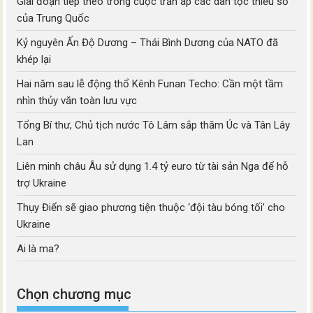
Giai đoạn tiếp theo trong cuộc trấn áp các dân tộc thiểu số
của Trung Quốc
Kỷ nguyên Ấn Độ Dương – Thái Bình Dương của NATO đã
khép lại
Hai năm sau lễ động thổ Kênh Funan Techo: Cần một tầm
nhìn thủy văn toàn lưu vực
Tổng Bí thư, Chủ tịch nước Tô Lâm sắp thăm Úc và Tân Lây
Lan
Liên minh châu Âu sử dụng 1.4 tỷ euro từ tài sản Nga để hỗ
trợ Ukraine
Thụy Điển sẽ giao phương tiện thuộc ‘đội tàu bóng tối’ cho
Ukraine
Ai là ma?
Chọn chương mục