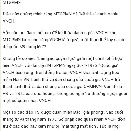
MTGPMN.
Điều này chứng minh rằng MTGPMN đã “kế thừa” danh nghĩa
VNCH.
Vẫn câu hỏi “làm thế nào để kế thừa danh nghĩa VNCH, khi
MTGPMN luôn cho rằng VNCH là “ngụy”, một thực thể tay sai do
đế quốc Mỹ dựng lên”?
Không hề có việc “bàn giao quyền lực” giữa một chính phủ hợp
hiến VNCH với đại diện MTGPMN ngày 30-4-1975. “Quốc gia”
VNCH tiêu vong. Trên đống tro tàn VNCH khai sinh Cộng hòa
miền Nam VN. Lãnh thổ và dân chúng của quốc gia VNCH trở
thành lãnh thổ và dân chúng của quốc gia CHMNVN. Vấn đề là
HS và TS là các đảo hoang, không có người ở thường trực, ngoài
một số quân nhân VNCH.
Một số các đảo TS được quân miền Bắc “giải phóng”, vào cuối
tháng tư và tháng năm 1975. Số phận các quân nhân VNCH đồn
trú ở các đảo này xem như bị “mất tung mất tích”. Tức là mọi