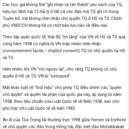
Các học giả không thể “ghi nhận và tán thành” yêu sách của TQ,
hiệu lực lãnh hải 12 hải lý ở tất cả các đảo mà TQ ghi rõ trong
Tuyên bố, mà không nhìn nhận chủ quyền TQ ở HS và TS. Chính
phủ VNDCCH không hề có một bảo lưu nào về điều này.
Theo tập quán quốc tế, thái độ “im lặng” của VN về HS và TS qua
công hàm 1958 có nghĩa là VN mặc nhiên nhìn nhận
(consentement tacite – implied consent) TQ có chủ quyền tại HS
và TS.
Hiển nhiên, khi VN “nói ngược lại”, cho rằng TQ không có chủ
quyền ở HS và TS, VN bị “estopped”.
Mặt khác luật về “thời hiệu” cho phép TQ điều chỉnh các “quyền
chủ quyền” và quyền tài phán của quốc gia này, áp dụng từ năm
1958, theo tiêu chuẩn của Luật Quốc tế về Biển 1958, sao cho
phù hợp với Luật Quốc tế về biển 1982.
Án lệ của Tòa Trọng tài thường trực 1998 giữa Yemen và Erythrée
về chủ quyền các đảo trong Hồng hải, đặc biệt đảo Mohabbakah