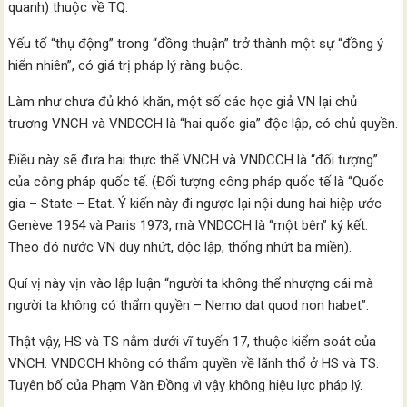
quanh) thuộc về TQ.
Yếu tố “thụ động” trong “đồng thuận” trở thành một sự “đồng ý
hiển nhiên”, có giá trị pháp lý ràng buộc.
Làm như chưa đủ khó khăn, một số các học giả VN lại chủ
trương VNCH và VNDCCH là “hai quốc gia” độc lập, có chủ quyền.
Điều này sẽ đưa hai thực thể VNCH và VNDCCH là “đối tượng”
của công pháp quốc tế. (Đối tượng công pháp quốc tế là “Quốc
gia – State – Etat. Ý kiến này đi ngược lại nội dung hai hiệp ước
Genève 1954 và Paris 1973, mà VNDCCH là “một bên” ký kết.
Theo đó nước VN duy nhứt, độc lập, thống nhứt ba miền).
Quí vị này vịn vào lập luận “người ta không thể nhượng cái mà
người ta không có thẩm quyền – Nemo dat quod non habet”.
Thật vậy, HS và TS nằm dưới vĩ tuyến 17, thuộc kiểm soát của
VNCH. VNDCCH không có thẩm quyền về lãnh thổ ở HS và TS.
Tuyên bố của Phạm Văn Đồng vì vậy không hiệu lực pháp lý.