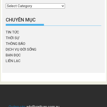
Chọn
chương
mục
CHUYÊN MỤC
TIN TỨC
THỜI SỰ
THÔNG BÁO
DỊCH VỤ ĐỜI SỐNG
BẠN ĐỌC
LIÊN LẠC
Quảng cáo
adv@vietluan.com.au