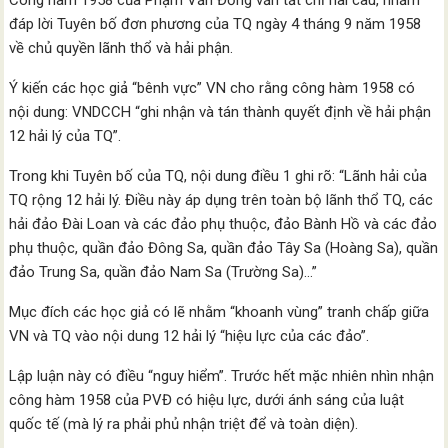
Công hàm 1958 của Phạm Văn Đồng vắn tắt chỉ hai câu, nhằm
đáp lời Tuyên bố đơn phương của TQ ngày 4 tháng 9 năm 1958
về chủ quyền lãnh thổ và hải phận.
Ý kiến các học giả “bênh vực” VN cho rằng công hàm 1958 có
nội dung: VNDCCH “ghi nhận và tán thành quyết định về hải phận
12 hải lý của TQ”.
Trong khi Tuyên bố của TQ, nội dung điều 1 ghi rõ: “Lãnh hải của
TQ rộng 12 hải lý. Điều này áp dụng trên toàn bộ lãnh thổ TQ, các
hải đảo Đài Loan và các đảo phụ thuộc, đảo Bành Hồ và các đảo
phụ thuộc, quần đảo Đông Sa, quần đảo Tây Sa (Hoàng Sa), quần
đảo Trung Sa, quần đảo Nam Sa (Trường Sa)…”
Mục đích các học giả có lẽ nhằm “khoanh vùng” tranh chấp giữa
VN và TQ vào nội dung 12 hải lý “hiệu lực của các đảo”.
Lập luận này có điều “nguy hiểm”. Trước hết mặc nhiên nhìn nhận
công hàm 1958 của PVĐ có hiệu lực, dưới ánh sáng của luật
quốc tế (mà lý ra phải phủ nhận triệt để và toàn diện).