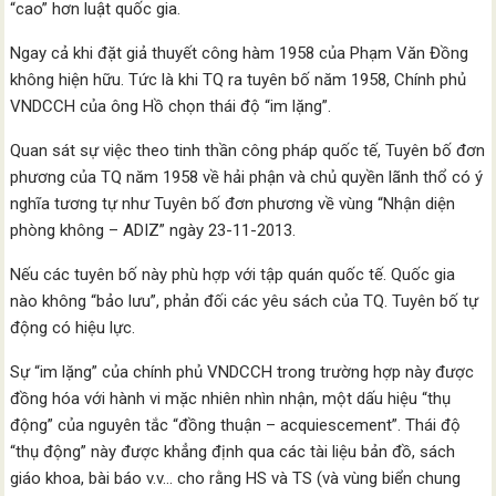
“cao” hơn luật quốc gia.
Ngay cả khi đặt giả thuyết công hàm 1958 của Phạm Văn Đồng
không hiện hữu. Tức là khi TQ ra tuyên bố năm 1958, Chính phủ
VNDCCH của ông Hồ chọn thái độ “im lặng”.
Quan sát sự việc theo tinh thần công pháp quốc tế, Tuyên bố đơn
phương của TQ năm 1958 về hải phận và chủ quyền lãnh thổ có ý
nghĩa tương tự như Tuyên bố đơn phương về vùng “Nhận diện
phòng không – ADIZ” ngày 23-11-2013.
Nếu các tuyên bố này phù hợp với tập quán quốc tế. Quốc gia
nào không “bảo lưu”, phản đối các yêu sách của TQ. Tuyên bố tự
động có hiệu lực.
Sự “im lặng” của chính phủ VNDCCH trong trường hợp này được
đồng hóa với hành vi mặc nhiên nhìn nhận, một dấu hiệu “thụ
động” của nguyên tắc “đồng thuận – acquiescement”. Thái độ
“thụ động” này được khẳng định qua các tài liệu bản đồ, sách
giáo khoa, bài báo v.v… cho rằng HS và TS (và vùng biển chung