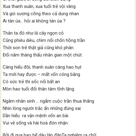
Xua thanh xuân, xua tuổi trẻ vội vàng
Và gió sương cõng theo cả dung nhan
Ai tàn úa… hỏi ai không tàn úa ?
Thân ta đó như lá cây ngọn cỏ
Cũng phiêu diêu, chìm nổi chốn hồng trần
Thời son trẻ thật giả cũng khó phân
Đổi năm tháng thấu nhân gian một chút.
Càng hiểu đời, thanh xuân càng hao hụt
Ta mới hay được – mất vốn công bằng
Có sức trẻ thì sốc nổi bất an
Mòn hao tuổi đổi thân tâm tĩnh lặng.
Ngắm nhân sinh … ngẫm cuộc trần thua thắng
Nhìn lòng người trắc ẩn những đúng sai
Dần hiểu ra vận mệnh vốn an bài
Vui vẻ sống và hài hoà đón nhận.
Bởi đi qua bao bể dâu lận đậnTa nghiệm ra chữ