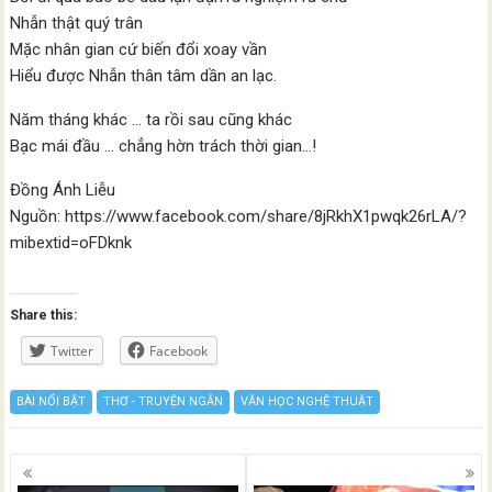
Nhẫn thật quý trân
Mặc nhân gian cứ biến đổi xoay vần
Hiểu được Nhẫn thân tâm dần an lạc.
Năm tháng khác … ta rồi sau cũng khác
Bạc mái đầu … chẳng hờn trách thời gian…!
Đồng Ánh Liễu
Nguồn: https://www.facebook.com/share/8jRkhX1pwqk26rLA/?
mibextid=oFDknk
Share this:
Twitter
Facebook
BÀI NỔI BẬT
THƠ - TRUYỆN NGẮN
VĂN HỌC NGHỆ THUẬT
Posts
navigation