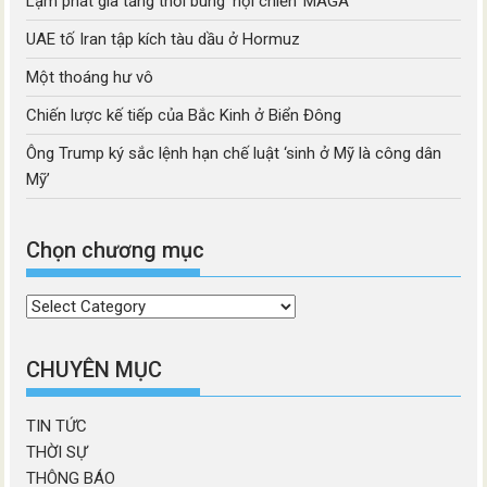
Lạm phát gia tăng thổi bùng ‘nội chiến’ MAGA
UAE tố Iran tập kích tàu dầu ở Hormuz
Một thoáng hư vô
Chiến lược kế tiếp của Bắc Kinh ở Biển Đông
Ông Trump ký sắc lệnh hạn chế luật ‘sinh ở Mỹ là công dân
Mỹ’
Chọn chương mục
Chọn
chương
mục
CHUYÊN MỤC
TIN TỨC
THỜI SỰ
THÔNG BÁO