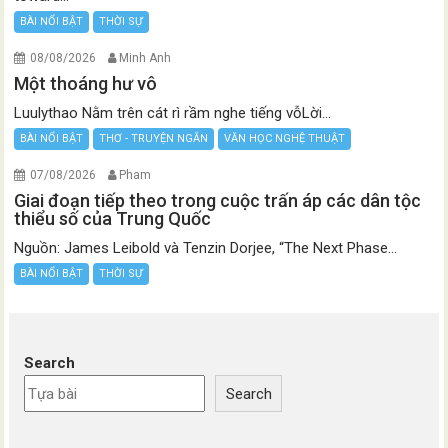
BÀI NỔI BẬT
THỜI SỰ
08/08/2026
Minh Anh
Một thoáng hư vô
Luulythao Nằm trên cát rì rầm nghe tiếng vỗLời...
BÀI NỔI BẬT
THƠ - TRUYỆN NGẮN
VĂN HỌC NGHỆ THUẬT
07/08/2026
Pham
Giai đoạn tiếp theo trong cuộc trấn áp các dân tộc
thiểu số của Trung Quốc
Nguồn: James Leibold và Tenzin Dorjee, “The Next Phase...
BÀI NỔI BẬT
THỜI SỰ
Search
Search