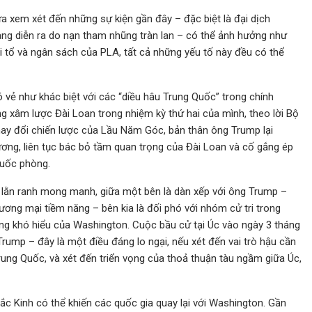
xem xét đến những sự kiện gần đây – đặc biệt là đại dịch
ng diễn ra do nạn tham nhũng tràn lan – có thể ảnh hưởng như
 tổ và ngân sách của PLA, tất cả những yếu tố này đều có thể
 vẻ như khác biệt với các “diều hâu Trung Quốc” trong chính
g xâm lược Đài Loan trong nhiệm kỳ thứ hai của mình, theo lời Bộ
hay đổi chiến lược của Lầu Năm Góc, bản thân ông Trump lại
ng, liên tục bác bỏ tầm quan trọng của Đài Loan và cố gắng ép
quốc phòng.
 lằn ranh mong manh, giữa một bên là dàn xếp với ông Trump –
ương mại tiềm năng – bên kia là đối phó với nhóm cử tri trong
g khó hiểu của Washington. Cuộc bầu cử tại Úc vào ngày 3 tháng
rump – đây là một điều đáng lo ngại, nếu xét đến vai trò hậu cần
rung Quốc, và xét đến triển vọng của thoả thuận tàu ngầm giữa Úc,
c Kinh có thể khiến các quốc gia quay lại với Washington. Gần