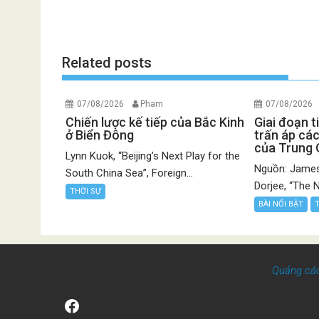
Related posts
07/08/2026
Pham
07/08/2026
Chiến lược kế tiếp của Bắc Kinh
Giai đoạn t
ở Biển Đông
trấn áp các
của Trung
Lynn Kuok, “Beijing’s Next Play for the
Nguồn: James
South China Sea”, Foreign...
Dorjee, “The N
THỜI SỰ
BÀI NỔI BẬT
Quảng cá
Facebook