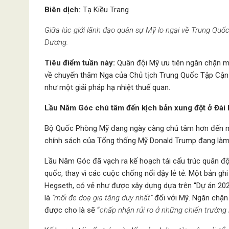
Biên dịch:
Tạ Kiều Trang
Giữa lúc giới lãnh đạo quân sự Mỹ lo ngại về Trung Qu
Dương.
Tiêu điểm tuần này:
Quân đội Mỹ ưu tiên ngăn chặn mộ
về chuyến thăm Nga của Chủ tịch Trung Quốc Tập Cận 
như một giải pháp hạ nhiệt thuế quan.
Lầu Năm Góc chú tâm đến kịch bản xung đột ở Đài
Bộ Quốc Phòng Mỹ đang ngày càng chú tâm hơn đến một
chính sách của Tổng thống Mỹ Donald Trump đang làm 
Lầu Năm Góc đã vạch ra kế hoạch tái cấu trúc quân đ
quốc, thay vì các cuộc chống nổi dậy lẻ tẻ. Một bản g
Hegseth, có vẻ như được xây dựng dựa trên “Dự án 202
là
“mối đe doạ
gia tăng
duy nhất”
đối với Mỹ. Ngăn chặn
được cho là sẽ “
chấp nhận rủi ro ở những chiến trường