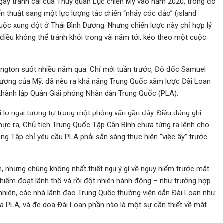
 gây tranh cãi của Thuỷ quân Lục chiến Mỹ vào năm 2020, trong đó
n thuật sang một lực lượng tác chiến “nhảy cóc đảo” (island
uộc xung đột ở Thái Bình Dương. Nhưng chiến lược này chỉ hợp lý
điều không thể tránh khỏi trong vài năm tới, kéo theo một cuộc
ington suốt nhiều năm qua. Chỉ mới tuần trước, Đô đốc Samuel
Dương của Mỹ, đã nêu ra khả năng Trung Quốc xâm lược Đài Loan
hành lập Quân Giải phóng Nhân dân Trung Quốc (PLA).
i lo ngại tương tự trong một phỏng vấn gần đây. Điều đáng ghi
hực ra, Chủ tịch Trung Quốc Tập Cận Bình chưa từng ra lệnh cho
ng Tập chỉ yêu cầu PLA phải sẵn sàng thực hiện “việc ấy” trước
, nhưng chúng không nhất thiết ngụ ý gì về nguy hiểm trước mắt.
chiếm đoạt lãnh thổ và rồi đột nhiên hành động – như trường hợp
 nhiên, các nhà lãnh đạo Trung Quốc thường viện dẫn Đài Loan như
 PLA, và đe doạ Đài Loan phần nào là một sự cần thiết về mặt