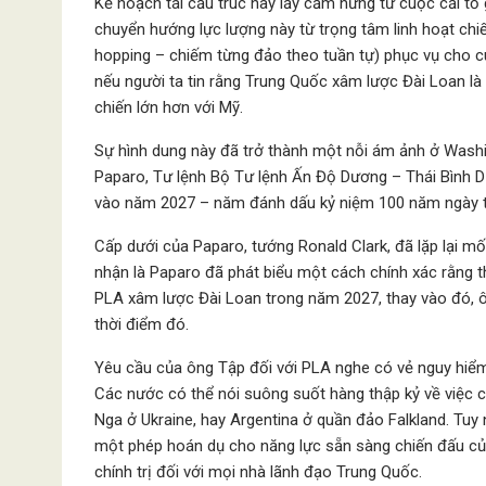
Kế hoạch tái cấu trúc này lấy cảm hứng từ cuộc cải tổ
chuyển hướng lực lượng này từ trọng tâm linh hoạt chiế
hopping – chiếm từng đảo theo tuần tự) phục vụ cho c
nếu người ta tin rằng Trung Quốc xâm lược Đài Loan là 
chiến lớn hơn với Mỹ.
Sự hình dung này đã trở thành một nỗi ám ảnh ở Wash
Paparo, Tư lệnh Bộ Tư lệnh Ấn Độ Dương – Thái Bình 
vào năm 2027 – năm đánh dấu kỷ niệm 100 năm ngày t
Cấp dưới của Paparo, tướng Ronald Clark, đã lặp lại mố
nhận là Paparo đã phát biểu một cách chính xác rằng t
PLA xâm lược Đài Loan trong năm 2027, thay vào đó, ô
thời điểm đó.
Yêu cầu của ông Tập đối với PLA nghe có vẻ nguy hiểm
Các nước có thể nói suông suốt hàng thập kỷ về việc 
Nga ở Ukraine, hay Argentina ở quần đảo Falkland. Tuy
một phép hoán dụ cho năng lực sẵn sàng chiến đấu của
chính trị đối với mọi nhà lãnh đạo Trung Quốc.