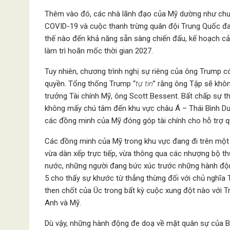
Thêm vào đó, các nhà lãnh đạo của Mỹ dường như chưa 
COVID-19 và cuộc thanh trừng quân đội Trung Quốc đa
thế nào đến khả năng sẵn sàng chiến đấu, kế hoạch cải
làm trì hoãn mốc thời gian 2027.
Tuy nhiên, chương trình nghị sự riêng của ông Trump có
quyền. Tổng thống Trump “
tự tin
” rằng ông Tập sẽ khôn
trưởng Tài chính Mỹ, ông Scott Bessent. Bất chấp sự t
không mấy chú tâm đến khu vực châu Á – Thái Bình Dươ
các đồng minh của Mỹ đóng góp tài chính cho hỗ trợ 
Các đồng minh của Mỹ trong khu vực đang đi trên một
vừa dàn xếp trực tiếp, vừa thông qua các nhượng bộ th
nước, những người đang bức xúc trước những hành độn
5 cho thấy sự khước từ thẳng thừng đối với chủ nghĩa T
then chốt của Úc trong bất kỳ cuộc xung đột nào với T
Anh và Mỹ.
Dù vậy, những hành động đe doạ về mặt quân sự của Bắ