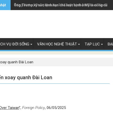
nhật
Ông Trump ký sắc lệnh hạn chế luật 'sinh ở Mỹ là công dân M
Tổng Bí thư, Chủ tịch nước Tô Lâm sắp thăm Úc và Tân Lây 
ỊCH VỤ ĐỜI SỐNG
VĂN HỌC NGHỆ THUẬT
TẠP LỤC
BẠ
xoay quanh Đài Loan
ến xoay quanh Đài Loan
Over Taiwan
”,
Foreign
Policy
, 06/05/2025