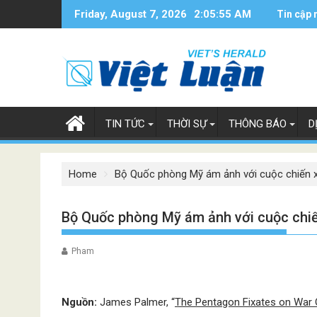
Skip
Friday, August 7, 2026
2:05:56 AM
Tin cập 
to
content
TIN TỨC
THỜI SỰ
THÔNG BÁO
D
Home
Bộ Quốc phòng Mỹ ám ảnh với cuộc chiến 
Bộ Quốc phòng Mỹ ám ảnh với cuộc chi
Pham
Nguồn:
James Palmer, “
The Pentagon Fixates on War 