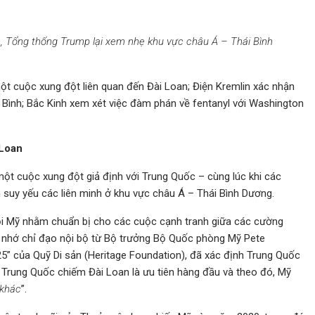
ốc, Tổng thống Trump lại xem nhẹ khu vực châu Á – Thái Bình
t cuộc xung đột liên quan đến Đài Loan; Điện Kremlin xác nhận
Bình; Bắc Kinh xem xét việc đàm phán về fentanyl với Washington
 Loan
 cuộc xung đột giả định với Trung Quốc – cùng lúc khi các
suy yếu các liên minh ở khu vực châu Á – Thái Bình Dương.
ội Mỹ nhằm chuẩn bị cho các cuộc cạnh tranh giữa các cường
hi nhớ chỉ đạo nội bộ từ Bộ trưởng Bộ Quốc phòng Mỹ Pete
5” của Quỹ Di sản (Heritage Foundation), đã xác định Trung Quốc
 Trung Quốc chiếm Đài Loan là ưu tiên hàng đầu và theo đó, Mỹ
 khác
”.