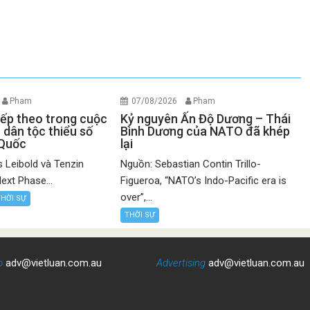
Pham
07/08/2026
Pham
iếp theo trong cuộc
Kỷ nguyên Ấn Độ Dương – Thái
 dân tộc thiểu số
Bình Dương của NATO đã khép
 Quốc
lại
 Leibold và Tenzin
Nguồn: Sebastian Contin Trillo-
ext Phase...
Figueroa, “NATO’s Indo-Pacific era is
over”,...
THỜI SỰ
THỜI SỰ
o
adv@vietluan.com.au
Advertising
adv@vietluan.com.au