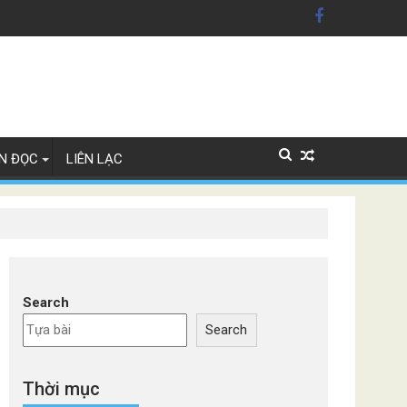
ỹ'
Lan
N ĐỌC
LIÊN LẠC
Search
Search
Thời mục