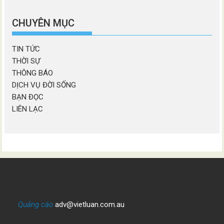
chương
mục
CHUYÊN MỤC
TIN TỨC
THỜI SỰ
THÔNG BÁO
DỊCH VỤ ĐỜI SỐNG
BẠN ĐỌC
LIÊN LẠC
Quảng cáo
adv@vietluan.com.au