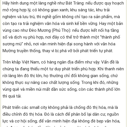
Hãy hình dung một làng nghề như Bát Tràng: nếu được quy hoạch
mở rộng hợp lý, có không gian xanh, khu sáng tác, khu trải
nghiệm và lưu trú, thì nghề gốm không chỉ tạo ra sản phẩm, mà
còn tạo ra trải nghiệm văn hóa và sinh kế bền vững. Hay một bản
vùng cao như Đèo Mương (Phú Thọ): nếu được kết nối hạ tầng
số và dịch vụ phù hợp, nơi đây có thể trở thành một “thành phố
sương mù” nhỏ, nơi văn minh hiện đại song hành với văn hóa
Mường truyền thống, thay vì bị phá vỡ bởi phát triển tự phát.
Trên khắp Việt Nam, có hàng ngàn địa điểm như vậy. Vấn đề là
chúng ta đang thiếu một tư duy phát triển phù hợp. Khi thanh niên
rời làng lên đô thị lớn, họ thường chỉ đổi không gian sống, chứ
không thực sự nâng cao chất lượng sống. Trong khi đó, những
vùng quê và miền núi mất dần sức sống, còn các thành phố lớn
thì quá tải.
Phát triển các small city không phải là chống đô thị hóa, mà là
điều chỉnh đô thị hóa. Đó là cách để phân bố lại dân cư, nguồn
lực và cơ hội sống; để văn minh hiện đại không đè bẹp văn hóa,