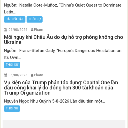
Nguồn: Natalia Cote-Muñoz, “China’s Quiet Quest to Dominate
Latin...
BÀI NỔI BẬT
THỜI SỰ
06/08/2026
Pham
Mối nguy khi Châu Âu do dự hỗ trợ phòng không cho
Ukraine
Nguồn: Franz-Stefan Gady, “Europe’s Dangerous Hesitation on
Its Own...
THỜI SỰ
06/08/2026
Pham
Vụ kiện của Trump phản tác dụng: Capital One lần
đầu công khai lý do đóng hơn 300 tài khoản của
Trump Organization
Nguyễn Ngọc Như Quỳnh 5-8-2026 Lần đầu tiên một...
THỜI SỰ