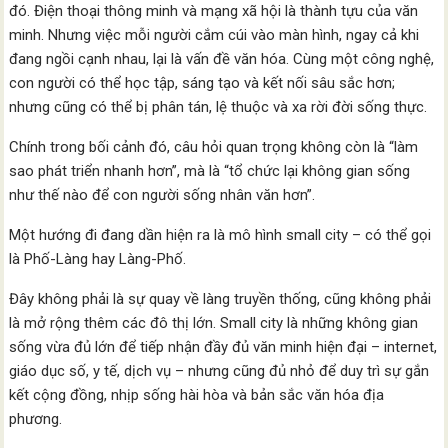
đó. Điện thoại thông minh và mạng xã hội là thành tựu của văn
minh. Nhưng việc mỗi người cắm cúi vào màn hình, ngay cả khi
đang ngồi cạnh nhau, lại là vấn đề văn hóa. Cùng một công nghệ,
con người có thể học tập, sáng tạo và kết nối sâu sắc hơn;
nhưng cũng có thể bị phân tán, lệ thuộc và xa rời đời sống thực.
Chính trong bối cảnh đó, câu hỏi quan trọng không còn là “làm
sao phát triển nhanh hơn”, mà là “tổ chức lại không gian sống
như thế nào để con người sống nhân văn hơn”.
Một hướng đi đang dần hiện ra là mô hình small city – có thể gọi
là Phố-Làng hay Làng-Phố.
Đây không phải là sự quay về làng truyền thống, cũng không phải
là mở rộng thêm các đô thị lớn. Small city là những không gian
sống vừa đủ lớn để tiếp nhận đầy đủ văn minh hiện đại – internet,
giáo dục số, y tế, dịch vụ – nhưng cũng đủ nhỏ để duy trì sự gắn
kết cộng đồng, nhịp sống hài hòa và bản sắc văn hóa địa
phương.