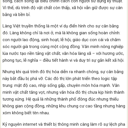
sống; cách sống lại điều chỉnh cách con người sử dụng kỹ thuật.
Vì thế, dù trình độ vật chất còn thấp, xã hội vẫn giữ được sự cân
bằng và bền bỉ.
Làng Việt truyền thống là một ví dụ điển hình cho sự cân bằng
đó. Làng không chỉ là nơi ở, mà là không gian sống hoàn chỉnh:
con người lao động, sinh hoạt, lễ hội, giáo dục con cái và chăm
sóc người già trong cùng một cộng đồng. Văn minh nông nghiệp
lúa nước tạo nền tảng vật chất; văn hóa làng xã – với hương ước,
phong tục, lễ nghĩa – điều tiết hành vi và duy trì sự gắn kết xã hội.
Nhưng khi quá trình đô thị hóa diễn ra nhanh chóng, sự cân bằng
này bắt đầu bị phá vỡ. Các đô thị lớn phát triển theo logic tập
trung: mật độ cao, nhịp sống gấp, chuyên môn hóa mạnh. Văn
minh vật chất tăng vọt, nhưng văn hóa đô thị chưa kịp hình thành
tương xứng. Hệ quả là những thành phố đông đúc nhưng thiếu
không gian cộng đồng, những khu chung cư cao tầng nhưng hàng
xóm không biết tên nhau.
Kỷ nguyên internet và thiết bị thông minh càng làm rõ sự lệch pha