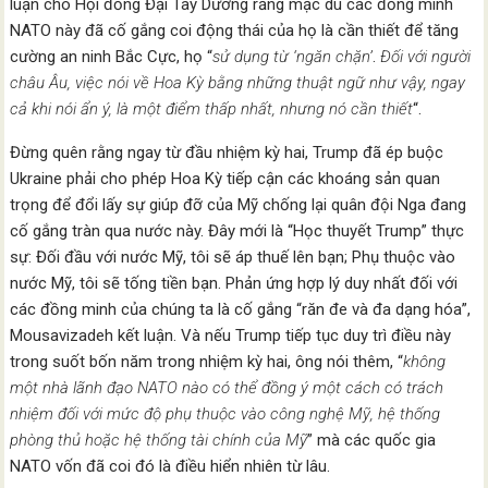
luận cho Hội đồng Đại Tây Dương rằng mặc dù các đồng minh
NATO này đã cố gắng coi động thái của họ là cần thiết để tăng
cường an ninh Bắc Cực, họ “
sử dụng từ ‘ngăn chặn’
.
Đối với người
châu Âu, việc nói về Hoa Kỳ bằng những thuật ngữ như vậy, ngay
cả khi nói ẩn ý, là một điểm thấp nhất, nhưng nó cần thiết
“.
Đừng quên rằng ngay từ đầu nhiệm kỳ hai, Trump đã ép buộc
Ukraine phải cho phép Hoa Kỳ tiếp cận các khoáng sản quan
trọng để đổi lấy sự giúp đỡ của Mỹ chống lại quân đội Nga đang
cố gắng tràn qua nước này. Đây mới là “Học thuyết Trump” thực
sự: Đối đầu với nước Mỹ, tôi sẽ áp thuế lên bạn; Phụ thuộc vào
nước Mỹ, tôi sẽ tống tiền bạn. Phản ứng hợp lý duy nhất đối với
các đồng minh của chúng ta là cố gắng “răn đe và đa dạng hóa”,
Mousavizadeh kết luận. Và nếu Trump tiếp tục duy trì điều này
trong suốt bốn năm trong nhiệm kỳ hai, ông nói thêm, “
không
một nhà lãnh đạo NATO nào có thể đồng ý một cách có trách
nhiệm đối với mức độ phụ thuộc vào công nghệ Mỹ, hệ thống
phòng thủ hoặc hệ thống tài chính của Mỹ
” mà các quốc gia
NATO vốn đã coi đó là điều hiển nhiên từ lâu.