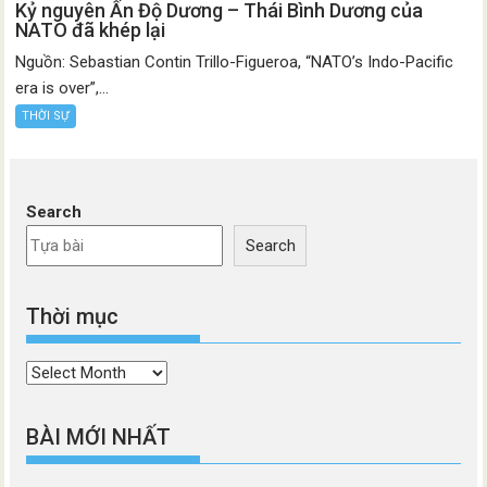
Kỷ nguyên Ấn Độ Dương – Thái Bình Dương của
NATO đã khép lại
Nguồn: Sebastian Contin Trillo-Figueroa, “NATO’s Indo-Pacific
era is over”,...
THỜI SỰ
Search
Search
Thời mục
Thời
mục
BÀI MỚI NHẤT