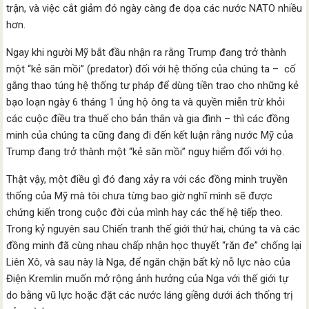
trận, và việc cắt giảm đó ngày càng đe dọa các nước NATO nhiều
hơn.
Ngay khi người Mỹ bắt đầu nhận ra rằng Trump đang trở thành
một “kẻ săn mồi” (predator) đối với hệ thống của chúng ta – cố
gắng thao túng hệ thống tư pháp để dùng tiền trao cho những kẻ
bạo loạn ngày 6 tháng 1 ủng hộ ông ta và quyền miễn trừ khỏi
các cuộc điều tra thuế cho bản thân và gia đình – thì các đồng
minh của chúng ta cũng đang đi đến kết luận rằng nước Mỹ của
Trump đang trở thành một “kẻ săn mồi” nguy hiểm đối với họ.
Thật vậy, một điều gì đó đang xảy ra với các đồng minh truyền
thống của Mỹ mà tôi chưa từng bao giờ nghĩ mình sẽ được
chứng kiến trong cuộc đời của mình hay các thế hệ tiếp theo.
Trong kỷ nguyên sau Chiến tranh thế giới thứ hai, chúng ta và các
đồng minh đã cùng nhau chấp nhận học thuyết “răn đe” chống lại
Liên Xô, và sau này là Nga, để ngăn chặn bất kỳ nỗ lực nào của
Điện Kremlin muốn mở rộng ảnh hưởng của Nga với thế giới tự
do bằng vũ lực hoặc đặt các nước láng giềng dưới ách thống trị