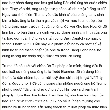
nào hay hành động nào kêu gọi Đảng Dân chủ ủng hộ cuộc chiến
Iran. Thay vào đó, ông ta tập trung hành xử như một “tổng tư túi”.
Ngay vào thời điểm Trump yêu cầu binh sĩ của chúng ta hy sinh
khi ra trận, ông ta lại tham gia vào một vụ mưu toan cướp bóc
trắng trợn, ngay trước mắt dân chúng, đối với Kho bạc Hoa Kỳ để
làm lợi cho bản thân, gia đình và các đồng minh chính trị của ông
ta, bao gồm cả những kẻ đã tấn công Điện Capitol vào ngày 6
tháng 1 năm 2021. Điều này xúc phạm đến ngay cả một số kẻ
nịnh bợ trung thành nhất của ông ta trong Đảng Cộng hòa, họ
cũng không thể chấp nhận được và phải lên tiếng.
Trump đã câu kết với chính Bộ Tư pháp của mình, đứng đầu là
cựu luật sư riêng của ông ta là Todd Blanche, để sử dụng tiền
thuế của dân nhằm tạo ra một quỹ đen chính trị trị giá 1,776 tỷ
đô la, được cho là để bồi thường cho những người ủng hộ Trump,
những người “đã phải chịu đựng sự vũ khí hóa và chiến tranh
pháp lý” dưới thời Joe Biden. Trên thực tế, như ban biên tập của
báo
The New York Times
đã lưu ý, nó sẽ là “phần thưởng cho
những kẻ trung thành sẵn sàng thách thức luật pháp và thực hiện