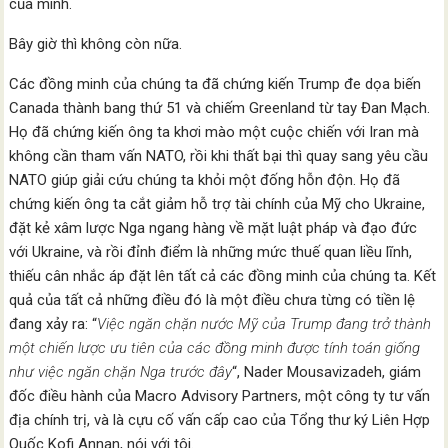
của mình.
Bây giờ thì không còn nữa.
Các đồng minh của chúng ta đã chứng kiến Trump đe dọa biến
Canada thành bang thứ 51 và chiếm Greenland từ tay Đan Mạch.
Họ đã chứng kiến ông ta khơi mào một cuộc chiến với Iran mà
không cần tham vấn NATO, rồi khi thất bại thì quay sang yêu cầu
NATO giúp giải cứu chúng ta khỏi một đống hỗn độn. Họ đã
chứng kiến ông ta cắt giảm hỗ trợ tài chính của Mỹ cho Ukraine,
đặt kẻ xâm lược Nga ngang hàng về mặt luật pháp và đạo đức
với Ukraine, và rồi đỉnh điểm là những mức thuế quan liều lĩnh,
thiếu cân nhắc áp đặt lên tất cả các đồng minh của chúng ta. Kết
quả của tất cả những điều đó là một điều chưa từng có tiền lệ
đang xảy ra: “
Việc ngăn chặn nước Mỹ của Trump đang trở thành
một chiến lược ưu tiên của các đồng minh được tính toán giống
như việc ngăn chặn Nga trước đây
“, Nader Mousavizadeh, giám
đốc điều hành của Macro Advisory Partners, một công ty tư vấn
địa chính trị, và là cựu cố vấn cấp cao của Tổng thư ký Liên Hợp
Quốc Kofi Annan, nói với tôi.