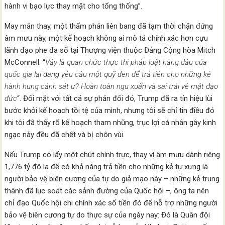
hành vi bạo lực thay mặt cho tổng thống”.
May mắn thay, một thẩm phán liên bang đã tạm thời chặn đứng
âm mưu này, một kế hoạch không ai mô tả chính xác hơn cựu
lãnh đạo phe đa số tại Thượng viện thuộc Đảng Cộng hòa Mitch
McConnell: “
Vậy là quan chức thực thi pháp luật hàng đầu của
quốc gia lại đang yêu cầu một quỹ đen để trả tiền cho những kẻ
hành hung cảnh sát ư? Hoàn toàn ngu xuẩn và sai trái về mặt đạo
đức
“. Đối mặt với tất cả sự phản đối đó, Trump đã ra tín hiệu lùi
bước khỏi kế hoạch tồi tệ của mình, nhưng tôi sẽ chỉ tin điều đó
khi tôi đã thấy rõ kế hoạch tham nhũng, trục lợi cá nhân gây kinh
ngạc này đều đã chết và bị chôn vùi.
Nếu Trump có lấy một chút chính trực, thay vì âm mưu dành riêng
1,776 tỷ đô la để có khả năng trả tiền cho những kẻ tự xưng là
người bảo vệ biên cương của tự do giả mạo này – những kẻ trung
thành đã lục soát các sảnh đường của Quốc hội –, ông ta nên
chỉ đạo Quốc hội chi chính xác số tiền đó để hỗ trợ những người
bảo vệ biên cương tự do thực sự của ngày nay: Đó là Quân đội