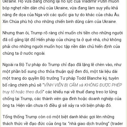
Ukraine. Họ vừa đang chống lại nỗ lực của Vladimir Putin muốn
bóp nghẹt nền dân chủ của Ukraine, vừa đang làm suy yếu khả
năng đe dọa của Nga với các quốc gia tự do khác của châu Âu.
Xin Chúa phù hộ cho những chiến binh dũng cảm của Ukraine.
Nhưng than ôi, Trump rõ ràng chỉ muốn chi tiền cho những người
đã cố gắng lật đổ Hiến pháp của chúng ta ở quê nhà, chứ không
phải cho những người muốn học tập nền dân chủ hiến định của
chúng ta ở nước ngoài.
Ngoài ra Bộ Tư pháp do Trump chỉ đạo đã lặng lẽ chèn vào, như
một phần bổ sung cho thỏa thuận quỹ đen đó, một tài liệu dài
một trang do quyền Bộ trưởng Tư pháp Todd Blanche ký, tuyên
bố rằng chính phủ sẽ “
VĨNH VIỄN BỊ CẤM và KHÔNG ĐƯỢC PHÉP
truy tố hoặc theo đuổi
” các khiếu nại về thuế đang treo lơ lửng
chống lại Trump, các thành viên gia đình hoặc doanh nghiệp của
ông ta. Hiện vẫn chưa rõ điều gì sẽ xảy ra với biện pháp đó.
Tổng thống Trump còn có một biệt danh khác gợi lên những
thách thức về đạo đức của ông ta: “nhà giao dịch trưởng” (trader