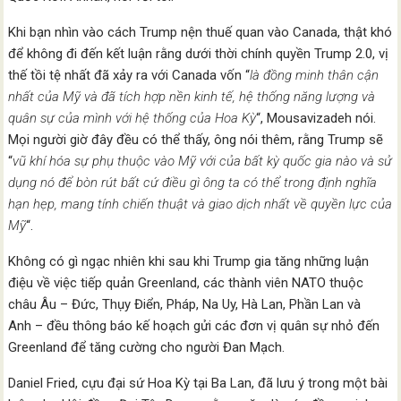
Khi bạn nhìn vào cách Trump nện thuế quan vào Canada, thật khó
để không đi đến kết luận rằng dưới thời chính quyền Trump 2.0, vị
thế tồi tệ nhất đã xảy ra với Canada vốn “
là đồng minh thân cận
nhất của Mỹ và đã tích hợp nền kinh tế, hệ thống năng lượng và
quân sự của mình với hệ thống của Hoa Kỳ
“, Mousavizadeh nói.
Mọi người giờ đây đều có thể thấy, ông nói thêm, rằng Trump sẽ
“
vũ khí hóa sự phụ thuộc vào Mỹ với của bất kỳ quốc gia nào và sử
dụng nó để bòn rút bất cứ điều gì ông ta có thể trong định nghĩa
hạn hẹp, mang tính chiến thuật và giao dịch nhất về quyền lực của
Mỹ
“.
Không có gì ngạc nhiên khi sau khi Trump gia tăng những luận
điệu về việc tiếp quản Greenland, các thành viên NATO thuộc
châu Âu – Đức, Thụy Điển, Pháp, Na Uy, Hà Lan, Phần Lan và
Anh – đều thông báo kế hoạch gửi các đơn vị quân sự nhỏ đến
Greenland để tăng cường cho người Đan Mạch.
Daniel Fried, cựu đại sứ Hoa Kỳ tại Ba Lan, đã lưu ý trong một bài