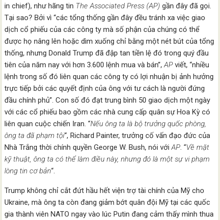
in chief), như hãng tin
The Associated Press (AP)
gần đây đã gọi.
Tại sao? Bởi vì “các tổng thống gần đây đều tránh xa việc giao
dịch cổ phiếu của các công ty mà số phận của chúng có thể
được họ nâng lên hoặc dìm xuống chỉ bằng một nét bút của tổng
thống, nhưng Donald Trump đã đập tan tiền lệ đó trong quý đầu
tiên của năm nay với hơn 3.600 lệnh mua và bán”,
AP
viết, “nhiều
lệnh trong số đó liên quan các công ty có lợi nhuận bị ảnh hưởng
trực tiếp bởi các quyết định của ông với tư cách là người đứng
đầu chính phủ”. Con số đó đạt trung bình 50 giao dịch một ngày
với các cổ phiếu bao gồm các nhà cung cấp quân sự Hoa Kỳ có
liên quan cuộc chiến Iran. “
Nếu ông ta là bộ trưởng quốc phòng,
ông ta đã phạm tội
“, Richard Painter, trưởng cố vấn đạo đức của
Nhà Trắng thời chính quyền George W. Bush, nói với
AP
. “
Về mặt
kỹ thuật, ông ta có thể làm điều này, nhưng đó là một sự vi phạm
lòng tin cơ bản
“.
Trump không chỉ cắt đứt hầu hết viện trợ tài chính của Mỹ cho
Ukraine, mà ông ta còn đang giảm bớt quân đội Mỹ tại các quốc
gia thành viên NATO ngay vào lúc Putin đang cảm thấy mình thua