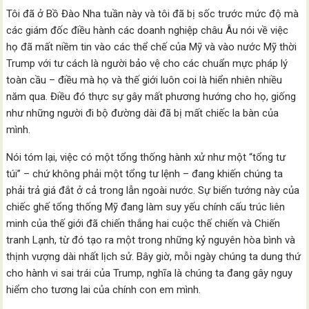
Tôi đã ở Bồ Đào Nha tuần này và tôi đã bị sốc trước mức độ mà
các giám đốc điều hành các doanh nghiệp châu Âu nói về việc
họ đã mất niềm tin vào các thể chế của Mỹ và vào nước Mỹ thời
Trump với tư cách là người bảo vệ cho các chuẩn mực pháp lý
toàn cầu – điều mà họ và thế giới luôn coi là hiển nhiên nhiều
năm qua. Điều đó thực sự gây mất phương hướng cho họ, giống
như những người đi bộ đường dài đã bị mất chiếc la bàn của
mình.
Nói tóm lại, việc có một tổng thống hành xử như một “tổng tư
túi” – chứ không phải một tổng tư lệnh – đang khiến chúng ta
phải trả giá đắt ở cả trong lẫn ngoài nước. Sự biến tướng này của
chiếc ghế tổng thống Mỹ đang làm suy yếu chính cấu trúc liên
minh của thế giới đã chiến thắng hai cuộc thế chiến và Chiến
tranh Lạnh, từ đó tạo ra một trong những kỷ nguyên hòa bình và
thịnh vượng dài nhất lịch sử. Bây giờ, mỗi ngày chúng ta dung thứ
cho hành vi sai trái của Trump, nghĩa là chúng ta đang gây nguy
hiểm cho tương lai của chính con em mình.