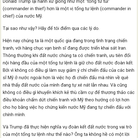
Donald Trump lại hành xử giống như một “tổng tư túi”
(commander in thief) hơn là một vị tổng tư lệnh (commander in
chief) của nước Mỹ.
Tại sao như vậy? Hãy để tôi điểm qua các lý do.
Hiện nay chúng ta là một quốc gia đang trong tình trạng chiến
tranh, với hàng chục vạn binh sĩ đang được triển khai sát Iran.
Thông thường khi đất nước chúng ta có chiến tranh, ưu tiên đối
nội hàng đầu của một tổng tư lệnh là giữ cho đất nước đoàn kết.
Bởi vì không có điều gì làm suy giảm ý chí chiến đấu của các binh
sĩ Mỹ ở nước ngoài hơn là việc họ đi chiến đấu mà nhìn về quê
nhà thấy đất nước của mình đang tự xé nát lẫn nhau. Và cũng
không có điều gì khuyến khích kẻ thù cầm cự để thương thảo các
điều khoản chấm dứt chiến tranh với Mỹ theo hướng có lợi hơn
cho họ bằng việc họ chứng kiến nước Mỹ đang tự chiến đấu với
chính mình.
Và Trump đã thực hiện nghĩa vụ đoàn kết đất nước trong vai trò
của một tổng tư lệnh như thế nào? Ông ta không hề có một lời