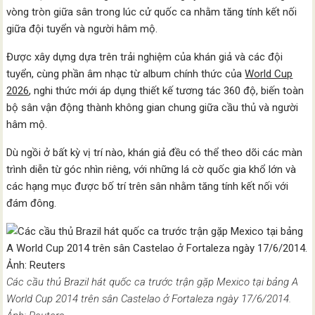
vòng tròn giữa sân trong lúc cử quốc ca nhằm tăng tính kết nối
giữa đội tuyển và người hâm mộ.
Được xây dựng dựa trên trải nghiệm của khán giả và các đội
tuyển, cùng phần âm nhạc từ album chính thức của
World Cup
2026
, nghi thức mới áp dụng thiết kế tương tác 360 độ, biến toàn
bộ sân vận động thành không gian chung giữa cầu thủ và người
hâm mộ.
Dù ngồi ở bất kỳ vị trí nào, khán giả đều có thể theo dõi các màn
trình diễn từ góc nhìn riêng, với những lá cờ quốc gia khổ lớn và
các hạng mục được bố trí trên sân nhằm tăng tính kết nối với
đám đông.
Các cầu thủ Brazil hát quốc ca trước trận gặp Mexico tại bảng A
World Cup 2014 trên sân Castelao ở Fortaleza ngày 17/6/2014.