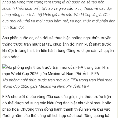
nhau tại vòng tròn trung tâm trong lễ cử quốc ca sẽ tạo nên
khoảnh khắc đoàn kết, tự hào và giàu cảm xúc, thuộc về các đội
bóng cũng như toàn bộ khán giả trên sân. World Cup là giải đấu
của mọi cầu thủ và mọi người hâm mộ, và nghi thức mới phản ánh
tinh thần đó”.
Sau phần quốc ca, các đội sẽ thực hiện những nghi thức truyền
thống trước trận như bắt tay, chụp ảnh đội hình xuất phát trước
khi đội trưởng hai bên tiến hành tung đồng xu chọn sân và quyền
giao bóng.
Mô phỏng nghi thức trước trận mới của FIFA trong trận khai mạc
World Cup 2026 giữa Mexico và Nam Phi. Ảnh: FIFA
FIFA cho biết ở các vòng đấu sau của giải, nghi thức trước trận
có thể được bổ sung các hiệu ứng đặc biệt như khói màu hoặc
pháo hoa. Chương trình đồng hành thanh thiếu niên và khu vực
đường hầm cầu thủ cũng sẽ tích hợp các hoạt động quảng bá