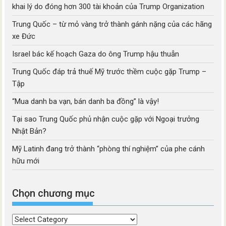
khai lý do đóng hơn 300 tài khoản của Trump Organization
Trung Quốc – từ mỏ vàng trở thành gánh nặng của các hãng
xe Đức
Israel bác kế hoạch Gaza do ông Trump hậu thuẫn
Trung Quốc đáp trả thuế Mỹ trước thềm cuộc gặp Trump –
Tập
“Mua danh ba vạn, bán danh ba đồng” là vậy!
Tại sao Trung Quốc phủ nhận cuộc gặp với Ngoại trưởng
Nhật Bản?
Mỹ Latinh đang trở thành “phòng thí nghiệm” của phe cánh
hữu mới
Chọn chương mục
Chọn