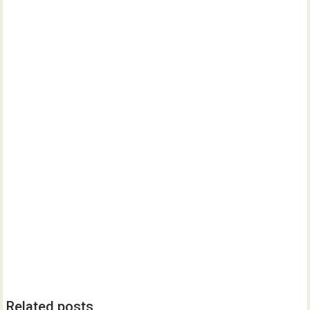
Related posts