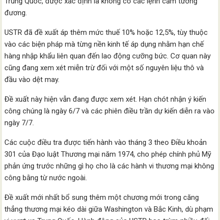
Trung Quốc, được xác định là không có các lệnh cấm tương
đương.
USTR đã đề xuất áp thêm mức thuế 10% hoặc 12,5%, tùy thuộc
vào các biện pháp mà từng nền kinh tế áp dụng nhằm hạn chế
hàng nhập khẩu liên quan đến lao động cưỡng bức. Cơ quan này
cũng đang xem xét miễn trừ đối với một số nguyên liệu thô và
đầu vào dệt may.
Đề xuất này hiện vẫn đang được xem xét. Hạn chót nhận ý kiến
công chúng là ngày 6/7 và các phiên điều trần dự kiến diễn ra vào
ngày 7/7.
Các cuộc điều tra được tiến hành vào tháng 3 theo Điều khoản
301 của Đạo luật Thương mại năm 1974, cho phép chính phủ Mỹ
phản ứng trước những gì họ cho là các hành vi thương mại không
công bằng từ nước ngoài.
Đề xuất mới nhất bổ sung thêm một chương mới trong căng
thẳng thương mại kéo dài giữa Washington và Bắc Kinh, dù phạm