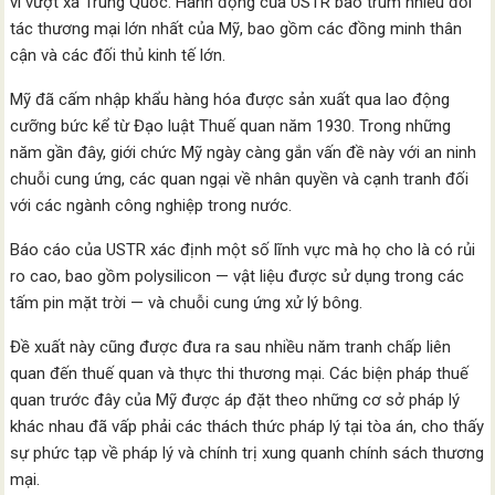
vi vượt xa Trung Quốc. Hành động của USTR bao trùm nhiều đối
tác thương mại lớn nhất của Mỹ, bao gồm các đồng minh thân
cận và các đối thủ kinh tế lớn.
Mỹ đã cấm nhập khẩu hàng hóa được sản xuất qua lao động
cưỡng bức kể từ Đạo luật Thuế quan năm 1930. Trong những
năm gần đây, giới chức Mỹ ngày càng gắn vấn đề này với an ninh
chuỗi cung ứng, các quan ngại về nhân quyền và cạnh tranh đối
với các ngành công nghiệp trong nước.
Báo cáo của USTR xác định một số lĩnh vực mà họ cho là có rủi
ro cao, bao gồm polysilicon — vật liệu được sử dụng trong các
tấm pin mặt trời — và chuỗi cung ứng xử lý bông.
Đề xuất này cũng được đưa ra sau nhiều năm tranh chấp liên
quan đến thuế quan và thực thi thương mại. Các biện pháp thuế
quan trước đây của Mỹ được áp đặt theo những cơ sở pháp lý
khác nhau đã vấp phải các thách thức pháp lý tại tòa án, cho thấy
sự phức tạp về pháp lý và chính trị xung quanh chính sách thương
mại.