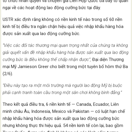
tổ chức nhân quyền và chuyên gia Liên Hợp Quốc đã bày tỏ quan
ngại về các hoạt động lao động cưỡng bức tại đây.
USTR xác định rằng không có nền kinh tế nào trong số 60 nền
kinh tế bị điều tra ngăn chặn hiệu quả việc nhập khẩu hàng hóa
được sản xuất qua lao động cưỡng bức.
“Việc các đối tác thương mại quan trọng nhất của chúng ta không
giải quyết vấn đề nhập khẩu hàng hóa được sản xuất qua lao động
cưỡng bức là điều không thể chấp nhận được”,
Đại diện Thương
mại Mỹ Jamieson Greer cho biết trong một tuyên bố hôm thứ Ba
(2/6).
“Điều này tạo ra một môi trường mà người lao động Mỹ bị buộc
phải cạnh tranh toàn cầu trong một sân chơi không bình đẳng.”
Theo kết quả điều tra, 6 nền kinh tế — Canada, Ecuador, Liên
minh châu Âu, Indonesia, Mexico và Pakistan — có luật hạn chế
nhập khẩu hàng hóa được sản xuất qua lao động cưỡng bức
nhưng không thực thi hiệu quả. 54 nền kinh tế còn lại, bao gồm