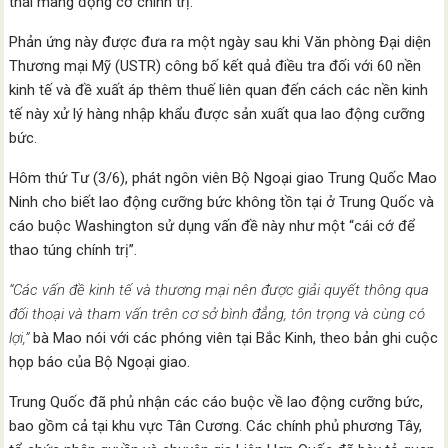
thái mang động cơ chính trị.
Phản ứng này được đưa ra một ngày sau khi Văn phòng Đại diện
Thương mại Mỹ (USTR) công bố kết quả điều tra đối với 60 nền
kinh tế và đề xuất áp thêm thuế liên quan đến cách các nền kinh
tế này xử lý hàng nhập khẩu được sản xuất qua lao động cưỡng
bức.
Hôm thứ Tư (3/6), phát ngôn viên Bộ Ngoại giao Trung Quốc Mao
Ninh cho biết lao động cưỡng bức không tồn tại ở Trung Quốc và
cáo buộc Washington sử dụng vấn đề này như một “cái cớ để
thao túng chính trị”.
“Các vấn đề kinh tế và thương mại nên được giải quyết thông qua
đối thoại và tham vấn trên cơ sở bình đẳng, tôn trọng và cùng có
lợi,”
bà Mao nói với các phóng viên tại Bắc Kinh, theo bản ghi cuộc
họp báo của Bộ Ngoại giao.
Trung Quốc đã phủ nhận các cáo buộc về lao động cưỡng bức,
bao gồm cả tại khu vực Tân Cương. Các chính phủ phương Tây,