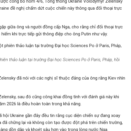
 được công bố hôm 4/6, Tổng thống Ukraine Volodymyr Zelensky
kraine đề nghị chấm dứt cuộc chiến này thông qua đối thoại trực
gặp giữa ông và người đồng cấp Nga, cho rằng chỉ đối thoại trực
g hiếm khi trực tiếp gửi thông điệp cho ông Putin như vậy.
ên thảo luận tại trường Đại học Sciences Po ở Paris, Pháp, hồi
Zelensky đã nói với các nghị sĩ thuộc đảng của ông rằng Kiev nhìn
.
lensky, sau đó cũng công khai đồng tình với đánh giá này khi
ăm 2026 là điều hoàn toàn trong khả năng.
 xã hội Ukraine gần đây đều tin rằng cục diện chiến sự đang xoay
 đã chững lại và không còn tạo được đột phá trên chiến trường,
 càng dồn dập và khoét sâu hơn vào trong lòng nước Nga.