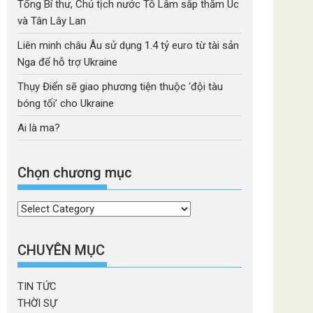
Tổng Bí thư, Chủ tịch nước Tô Lâm sắp thăm Úc
và Tân Lây Lan
Liên minh châu Âu sử dụng 1.4 tỷ euro từ tài sản
Nga để hỗ trợ Ukraine
Thụy Điển sẽ giao phương tiện thuộc ‘đội tàu
bóng tối’ cho Ukraine
Ai là ma?
Chọn chương mục
Chọn
chương
mục
CHUYÊN MỤC
TIN TỨC
THỜI SỰ