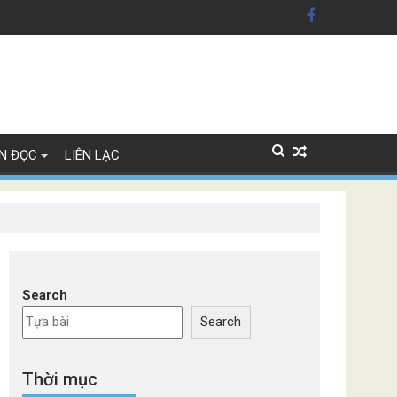
n Mỹ'
ây Lan
N ĐỌC
LIÊN LẠC
Search
Search
Thời mục