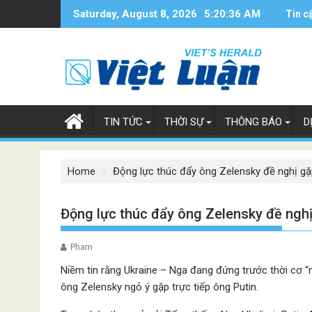
Skip
Saturday, August 8, 2026
5:20:37 AM
Tin c
to
content
TIN TỨC
THỜI SỰ
THÔNG BÁO
D
Home
Động lực thúc đẩy ông Zelensky đề nghị gặ
Động lực thúc đẩy ông Zelensky đề nghị
Pham
Niềm tin rằng Ukraine – Nga đang đứng trước thời cơ “
ông Zelensky ngỏ ý gặp trực tiếp ông Putin.