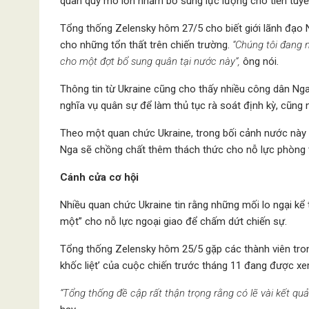
quân quy mô lớn nhằm bổ sung lực lượng cho tiền tuyế
Tổng thống Zelensky hôm 27/5 cho biết giới lãnh đạo 
cho những tổn thất trên chiến trường.
“Chúng tôi đang 
cho một đợt bổ sung quân tại nước này”,
ông nói.
Thông tin từ Ukraine cũng cho thấy nhiều công dân Ng
nghĩa vụ quân sự để làm thủ tục rà soát định kỳ, cũng n
Theo một quan chức Ukraine, trong bối cảnh nước này 
Nga sẽ chồng chất thêm thách thức cho nỗ lực phòng 
Cánh cửa cơ hội
Nhiều quan chức Ukraine tin rằng những mối lo ngại kể t
một” cho nỗ lực ngoại giao để chấm dứt chiến sự.
Tổng thống Zelensky hôm 25/5 gặp các thành viên trong
khốc liệt’ của cuộc chiến trước tháng 11 đang được xem
“Tổng thống đề cập rất thận trọng rằng có lẽ vài kết quả