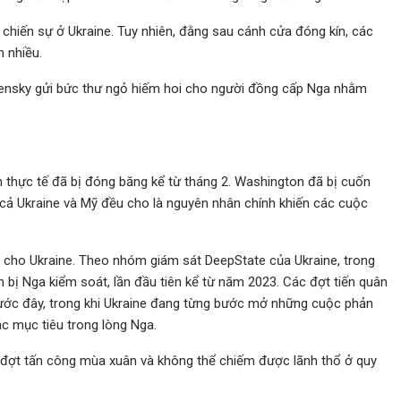
i chiến sự ở Ukraine. Tuy nhiên, đằng sau cánh cửa đóng kín, các
n nhiều.
lensky gửi bức thư ngỏ hiếm hoi cho người đồng cấp Nga nhằm
 thực tế đã bị đóng băng kể từ tháng 2. Washington đã bị cuốn
cả Ukraine và Mỹ đều cho là nguyên nhân chính khiến các cuộc
i cho Ukraine. Theo nhóm giám sát DeepState của Ukraine, trong
ích bị Nga kiểm soát, lần đầu tiên kể từ năm 2023. Các đợt tiến quân
rước đây, trong khi Ukraine đang từng bước mở những cuộc phản
c mục tiêu trong lòng Nga.
đợt tấn công mùa xuân và không thể chiếm được lãnh thổ ở quy