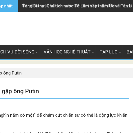
ập nhật
Ông Trump ký sắc lệnh hạn chế luật 'sinh ở Mỹ là công dâ
Tổng Bí thư, Chủ tịch nước Tô Lâm sắp thăm Úc và Tân L
ỊCH VỤ ĐỜI SỐNG
VĂN HỌC NGHỆ THUẬT
TẠP LỤC
BẠ
p ông Putin
 gặp ông Putin
nghìn năm có một” để chấm dứt chiến sự có thể là động lực khiến