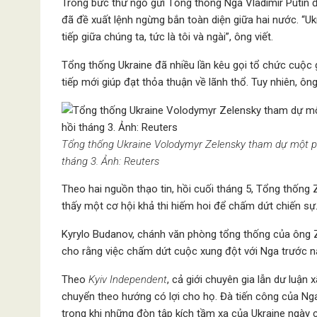
Trong bức thư ngỏ gửi Tổng thống Nga Vladimir Putin
đã đề xuất lệnh ngừng bắn toàn diện giữa hai nước. “U
tiếp giữa chúng ta, tức là tôi và ngài”, ông viết.
Tổng thống Ukraine đã nhiều lần kêu gọi tổ chức cuộc 
tiếp mới giúp đạt thỏa thuận về lãnh thổ. Tuy nhiên, ôn
Tổng thống Ukraine Volodymyr Zelensky tham dự một phi
tháng 3. Ảnh: Reuters
Theo hai nguồn thạo tin, hồi cuối tháng 5, Tổng thống 
thấy một cơ hội khả thi hiếm hoi để chấm dứt chiến sự
Kyrylo Budanov, chánh văn phòng tổng thống của ông Ze
cho rằng việc chấm dứt cuộc xung đột với Nga trước n
Theo
Kyiv Independent
, cả giới chuyên gia lẫn dư luận
chuyển theo hướng có lợi cho họ. Đà tiến công của Nga
trong khi những đòn tập kích tầm xa của Ukraine ngày