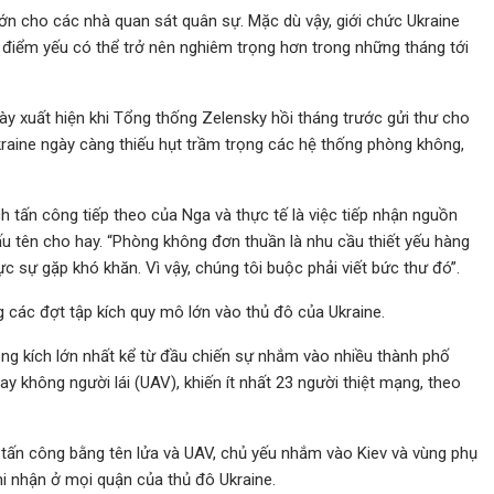
lớn cho các nhà quan sát quân sự. Mặc dù vậy, giới chức Ukraine
i điểm yếu có thể trở nên nghiêm trọng hơn trong những tháng tới
ày xuất hiện khi Tổng thống Zelensky hồi tháng trước gửi thư cho
raine ngày càng thiếu hụt trầm trọng các hệ thống phòng không,
h tấn công tiếp theo của Nga và thực tế là việc tiếp nhận nguồn
ấu tên cho hay. “Phòng không đơn thuần là nhu cầu thiết yếu hàng
 sự gặp khó khăn. Vì vậy, chúng tôi buộc phải viết bức thư đó”.
 các đợt tập kích quy mô lớn vào thủ đô của Ukraine.
g kích lớn nhất kể từ đầu chiến sự nhắm vào nhiều thành phố
ay không người lái (UAV), khiến ít nhất 23 người thiệt mạng, theo
tấn công bằng tên lửa và UAV, chủ yếu nhắm vào Kiev và vùng phụ
hi nhận ở mọi quận của thủ đô Ukraine.