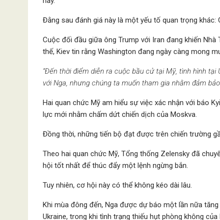
hay.
Đằng sau đánh giá này là một yếu tố quan trọng khác: 
Cuộc đối đầu giữa ông Trump với Iran đang khiến Nhà Tr
thế, Kiev tin rằng Washington đang ngày càng mong muố
“Đến thời điểm diễn ra cuộc bầu cử tại Mỹ, tình hình tạ
với Nga, nhưng chúng ta muốn tham gia nhằm đảm bảo 
Hai quan chức Mỹ am hiểu sự việc xác nhận với báo K
lực mới nhằm chấm dứt chiến dịch của Moskva.
Đồng thời, những tiến bộ đạt được trên chiến trường gầ
Theo hai quan chức Mỹ, Tổng thống Zelensky đã chuyển 
hội tốt nhất để thúc đẩy một lệnh ngừng bắn.
Tuy nhiên, cơ hội này có thể không kéo dài lâu.
Khi mùa đông đến, Nga được dự báo một lần nữa tăng
Ukraine, trong khi tình trạng thiếu hụt phòng không của