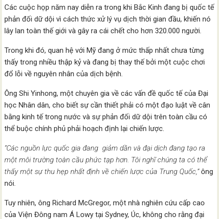
Các cuộc họp năm nay diễn ra trong khi Bắc Kinh đang bị quốc tế
phản đối dữ dội vì cách thức xử lý vụ dịch thời gian đầu, khiến nó
lây lan toàn thế giới và gây ra cái chết cho hơn 320.000 người.
Trong khi đó, quan hệ với Mỹ đang ở mức thấp nhất chưa từng
thấy trong nhiều thập kỷ và đang bị thay thế bởi một cuộc chơi
đổ lỗi về nguyên nhân của dịch bệnh.
Ông Shi Yinhong, một chuyên gia về các vấn đề quốc tế của Đại
học Nhân dân, cho biết sự cần thiết phải có một đạo luật về cân
bằng kinh tế trong nước và sự phản đối dữ dội trên toàn cầu có
thể buộc chính phủ phải hoạch định lại chiến lược.
“Các nguồn lực quốc gia đang giảm dần và đại dịch đang tạo ra
một môi trường toàn cầu phức tạp hơn. Tôi nghĩ chúng ta có thể
thấy một sự thu hẹp nhất định về chiến lược của Trung Quốc,”
ông
nói.
Tuy nhiên, ông Richard McGregor, một nhà nghiên cứu cấp cao
của Viện Đông nam Á Lowy tại Sydney, Úc, không cho rằng đại