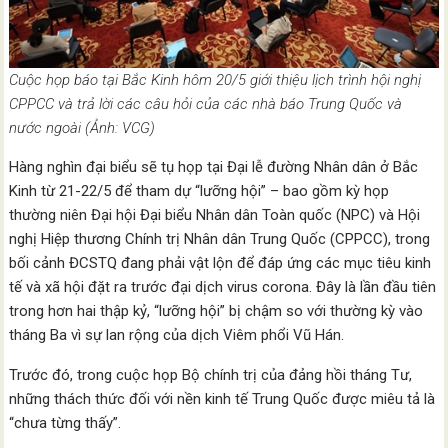
Cuộc họp báo tại Bắc Kinh hôm 20/5 giới thiệu lịch trình hội nghị
CPPCC và trả lời các câu hỏi của các nhà báo Trung Quốc và
nước ngoài (Ảnh: VCG)
Hàng nghìn đại biểu sẽ tụ họp tại Đại lễ đường Nhân dân ở Bắc
Kinh từ 21-22/5 để tham dự “lưỡng hội” – bao gồm kỳ họp
thường niên Đại hội Đại biểu Nhân dân Toàn quốc (NPC) và Hội
nghị Hiệp thương Chính trị Nhân dân Trung Quốc (CPPCC), trong
bối cảnh ĐCSTQ đang phải vật lộn để đáp ứng các mục tiêu kinh
tế và xã hội đặt ra trước đại dịch virus corona. Đây là lần đầu tiên
trong hơn hai thập kỷ, “lưỡng hội” bị chậm so với thường kỳ vào
tháng Ba vì sự lan rộng của dịch Viêm phổi Vũ Hán.
Trước đó, trong cuộc họp Bộ chính trị của đảng hồi tháng Tư,
những thách thức đối với nền kinh tế Trung Quốc được miêu tả là
“chưa từng thấy”.