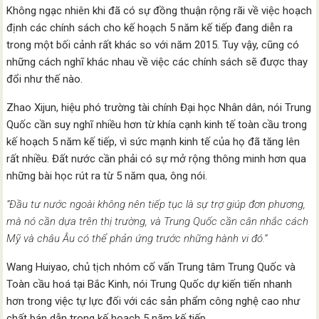
Không ngạc nhiên khi đã có sự đồng thuận rộng rãi về việc hoạch
định các chính sách cho kế hoạch 5 năm kế tiếp đang diễn ra
trong một bối cảnh rất khác so với năm 2015. Tuy vậy, cũng có
những cách nghĩ khác nhau về việc các chính sách sẽ được thay
đổi như thế nào.
Zhao Xijun, hiệu phó trường tài chính Đại học Nhân dân, nói Trung
Quốc cần suy nghĩ nhiều hơn từ khía cạnh kinh tế toàn cầu trong
kế hoạch 5 năm kế tiếp, vì sức mạnh kinh tế của họ đã tăng lên
rất nhiều. Đất nước cần phải có sự mở rộng thông minh hơn qua
những bài học rút ra từ 5 năm qua, ông nói.
“Đầu tư nước ngoài không nên tiếp tục là sự trợ giúp đơn phương,
mà nó cần dựa trên thị trường, và Trung Quốc cần cân nhắc cách
Mỹ và châu Âu có thể phản ứng trước những hành vi đó.”
Wang Huiyao, chủ tịch nhóm cố vấn Trung tâm Trung Quốc và
Toàn cầu hoá tại Bắc Kinh, nói Trung Quốc dự kiến tiến nhanh
hơn trong việc tự lực đối với các sản phẩm công nghệ cao như
chất bán dẫn trong kế hoạch 5 năm kế tiếp.