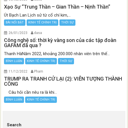
Xạo Sự “Trung Thần – Gian Thần – Nịnh Thần”
Út Bạch Lan Lịch sử từ cổ chí kim,...
BÀI NỔI BẬT
KINH TẾ CHÍNH TRỊ
THỜI SỰ
26/01/2023
dasa
Công nghệ số: thời kỳ vàng son của các tập đoàn
GAFAM đã qua ?
Thanh HàNăm 2022, khoảng 200.000 nhân viên trên thế...
BÌNH LUẬN
KINH TẾ CHÍNH TRỊ
THỜI SỰ
11/12/2022
Pham
TRUMP RA TRANH CỬ LẠI (2): VIỄN TƯỢNG THÀNH
CÔNG
Câu hỏi cần nêu ra là khi...
BÌNH LUẬN
KINH TẾ CHÍNH TRỊ
Search