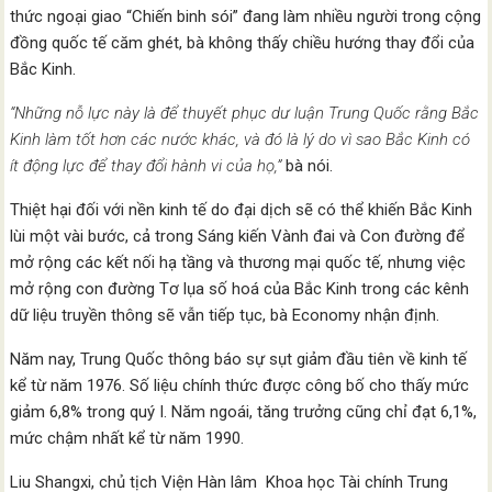
thức ngoại giao “Chiến binh sói” đang làm nhiều người trong cộng
đồng quốc tế căm ghét, bà không thấy chiều hướng thay đổi của
Bắc Kinh.
“Những nỗ lực này là để thuyết phục dư luận Trung Quốc rằng Bắc
Kinh làm tốt hơn các nước khác, và đó là lý do vì sao Bắc Kinh có
ít động lực để thay đổi hành vi của họ,”
bà nói.
Thiệt hại đối với nền kinh tế do đại dịch sẽ có thể khiến Bắc Kinh
lùi một vài bước, cả trong Sáng kiến Vành đai và Con đường để
mở rộng các kết nối hạ tầng và thương mại quốc tế, nhưng việc
mở rộng con đường Tơ lụa số hoá của Bắc Kinh trong các kênh
dữ liệu truyền thông sẽ vẫn tiếp tục, bà Economy nhận định.
Năm nay, Trung Quốc thông báo sự sụt giảm đầu tiên về kinh tế
kể từ năm 1976. Số liệu chính thức được công bố cho thấy mức
giảm 6,8% trong quý I. Năm ngoái, tăng trưởng cũng chỉ đạt 6,1%,
mức chậm nhất kể từ năm 1990.
Liu Shangxi, chủ tịch Viện Hàn lâm Khoa học Tài chính Trung