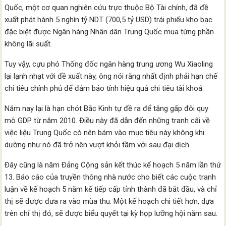
Quốc, một cơ quan nghiên cứu trực thuộc Bộ Tài chính, đã đề
xuất phát hành 5 nghìn tỷ NDT (700,5 tỷ USD) trái phiếu kho bạc
đặc biệt được Ngân hàng Nhân dân Trung Quốc mua từng phần
không lãi suất.
Tuy vậy, cựu phó Thống đốc ngân hàng trung ương Wu Xiaoling
lại lạnh nhạt với đề xuất này, ông nói rằng nhất định phải hạn chế
chi tiêu chính phủ để đảm bảo tính hiệu quả chi tiêu tài khoá.
Năm nay lại là hạn chót Bắc Kinh tự đề ra để tăng gấp đôi quy
mô GDP từ năm 2010. Điều này đã dẫn đến những tranh cãi về
việc liệu Trung Quốc có nên bám vào mục tiêu này không khi
dường như nó đã trở nên vượt khỏi tầm với sau đại dịch.
Đây cũng là năm Đảng Cộng sản kết thúc kế hoạch 5 năm lần thứ
13. Báo cáo của truyền thông nhà nước cho biết các cuộc tranh
luận về kế hoạch 5 năm kế tiếp cấp tỉnh thành đã bắt đầu, và chỉ
thị sẽ được đưa ra vào mùa thu. Một kế hoạch chi tiết hơn, dựa
trên chỉ thị đó, sẽ được biểu quyết tại kỳ họp lưỡng hội năm sau.