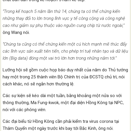
“Trong kế hoạch 5 năm lần thứ 14, chúng ta có thể chứng kiến
những thay đổi to lớn trong lĩnh vực y tế công cộng và công nghệ
cao như giảm sự phụ thuộc vào nguồn cung chíp từ nước ngoài,”
ông Wang nói.
“Chúng ta cũng có thể chứng kiến một cú hích mạnh mẽ thúc đẩy
các lĩnh vực sản xuất tiên tiến, cho phép trí tuệ nhân tạo và dữ liệu
lớn (Big data) đóng một vai trò lớn hơn trong những năm tới.”
Lưỡng hội sẽ gồm cuộc họp báo duy nhất của năm do Thủ tướng
hay một trong 25 thành viên Bộ Chính trị của ĐCSTQ chủ trì, nói
cách khác, nó sẽ ngắn hơn thường lệ.
Các sự kiện sẽ kéo dài một tuần, bằng khoảng một nửa so với
thông thường, Ma Fung-kwok, một đại diện Hồng Kông tại NPC,
nói với các phóng viên.
Các đại biểu từ Hồng Kông cần phải kiểm tra virus corona tại
Thâm Quyến một ngày trước khi bay tới Bắc Kinh, ông nói.