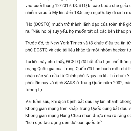
vào cuối tháng 12/2019, ĐCSTQ bị cáo buộc che giấu d
nhiễm virus ở Mỹ lên đến 18,5 triệu người, lấy đi sinh
“Họ (ĐCSTQ) muốn trở thành lãnh đạo của toàn thế giới
ra. “Nếu họ bị suy yếu, họ muốn tất cả các bên khác ph
Trước đó, tờ New York Times và tổ chức điều tra tin t
phủ ĐCSTQ và các tài liệu khác từ một nhóm hacker tự
Tài liệu này cho thấy, ĐCSTQ đã bắt đầu hạn chế thông
mạng Quốc gia của Trung Quốc đã ban hành một chỉ thị
nhận các yêu cầu từ Chính phủ. Ngay cả khi Tổ chức Y
phổi lần này và dịch SARS ở Trung Quốc năm 2002, các
tương tự.
Vài tuần sau, khi dịch bệnh bắt đầu lây lan nhanh chó
Không gian mạng trên khắp Trung Quốc cũng bắt đầu và
Không gian mạng Hàng Châu nhận được nêu rõ rằng cơ 
“tích cực tác động đến dư luận quốc tế.”