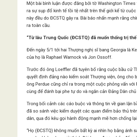
Một bài bình luận được đăng bởi tờ Washington Times v
ra sự sụp đổ kinh tế tồi tệ nhất trên thế giới kể từ cuộ
này đều do ĐCSTQ gây ra. Bài báo nhấn mạnh rằng chín
ra toàn cầu.
“Từ lâu Trung Quốc (ĐCSTQ) đã muốn thống trị thế
Đến ngày 5/1 tới hai Thượng nghị sĩ bang Georgia là Kel
của họ là Raphael Warnock và Jon Ossoff.
Trước đó ông Loeffler đã tuyên bố rằng cuộc bầu cử Th
quyết định đảng nào kiểm soát Thượng viện, ông cho biế
ông Perdue cũng chỉ ra trong một cuộc phỏng vấn với 
cùng để đánh bại phe tự do và ngăn cản Đảng Dân chủ t
Trong bối cảnh các cáo buộc và thông tin về gian lận b
đã so sánh việc kiểm duyệt các quan điểm bảo thủ trê
dân, qua đó kêu gọi hành động mạnh mẽ hơn chống lạ
“Họ (ĐCSTQ) không muốn bất kỳ ai nhìn họ bằng ánh sán