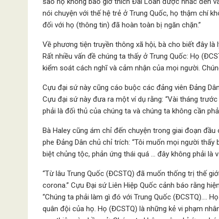
sao họ không bao giờ thích Đài Loan được nhắc đến v
nói chuyện với thế hệ trẻ ở Trung Quốc, họ thậm chí kh
đối với họ (thông tin) đã hoàn toàn bị ngăn chặn.”
Về phương tiện truyền thông xã hội, bà cho biết đây là 
Rất nhiều vấn đề chúng ta thấy ở Trung Quốc: Họ (ĐCS
kiểm soát cách nghĩ và cảm nhận của mọi người. Chúng
Cựu đại sứ này cũng cáo buộc các đảng viên Đảng Dâ
Cựu đại sứ này đưa ra một ví dụ rằng: “Vài tháng trư
phải là đối thủ của chúng ta và chúng ta không cần phải
Bà Haley cũng ám chỉ đến chuyện trong giai đoạn đầu 
phe Đảng Dân chủ chỉ trích: “Tôi muốn mọi người thấy
biệt chủng tộc, phản ứng thái quá … đây không phải là 
“Từ lâu Trung Quốc (ĐCSTQ) đã muốn thống trị thế giớ
corona.” Cựu Đại sứ Liên Hiệp Quốc cảnh báo rằng hiệ
“Chúng ta phải làm gì đó với Trung Quốc (ĐCSTQ)…. Họ
quân đội của họ. Họ (ĐCSTQ) là những kẻ vi phạm nhân 