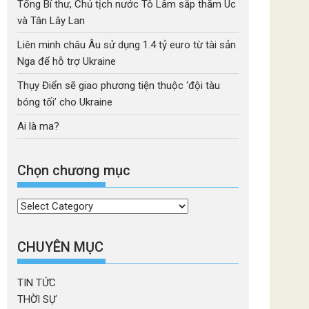
Tổng Bí thư, Chủ tịch nước Tô Lâm sắp thăm Úc
và Tân Lây Lan
Liên minh châu Âu sử dụng 1.4 tỷ euro từ tài sản
Nga để hỗ trợ Ukraine
Thụy Điển sẽ giao phương tiện thuộc ‘đội tàu
bóng tối’ cho Ukraine
Ai là ma?
Chọn chương mục
Chọn
chương
mục
CHUYÊN MỤC
TIN TỨC
THỜI SỰ