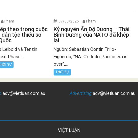
Pham
07/08/2026
Pham
iếp theo trong cuộc
Kỷ nguyên Ấn Độ Dương – Thái
 dân tộc thiểu số
Bình Dương của NATO đã khép
 Quốc
lại
 Leibold và Tenzin
Nguồn: Sebastian Contin Trillo-
ext Phase...
Figueroa, “NATO’s Indo-Pacific era is
over”,...
THỜI SỰ
THỜI SỰ
o
adv@vietluan.com.au
Advertising
adv@vietluan.com.au
VIỆT LUẬN