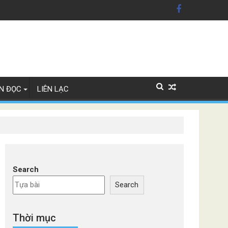
n Mỹ'
ây Lan
N ĐỌC
LIÊN LẠC
Search
Search
Thời mục