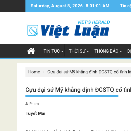
Skip
Saturday, August 8, 2026
8:01:02 AM
Tin c
to
content
TIN TỨC
THỜI SỰ
THÔNG BÁO
D
Home
Cựu đại sứ Mỹ khẳng định ĐCSTQ cố tình làm
Cựu đại sứ Mỹ khẳng định ĐCSTQ cố tình 
Pham
Tuyết Mai