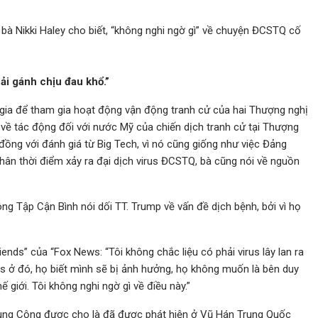
 bà Nikki Haley cho biết, “không nghi ngờ gì” về chuyện ĐCSTQ cố
ải gánh chịu đau khổ.”
rgia để tham gia hoạt động vận động tranh cử của hai Thượng nghị
 về tác động đối với nước Mỹ của chiến dịch tranh cử tại Thượng
đồng với đánh giá từ Big Tech, vì nó cũng giống như việc Đảng
n thời điểm xảy ra đại dịch virus ĐCSTQ, bà cũng nói về nguồn
ng Tập Cận Bình nói dối TT. Trump về vấn đề dịch bệnh, bởi vì họ
ends” của “Fox News: “Tôi không chắc liệu có phải virus lây lan ra
irus ở đó, họ biết mình sẽ bị ảnh hưởng, họ không muốn là bên duy
ế giới. Tôi không nghi ngờ gì về điều này.”
Trung Cộng được cho là đã được phát hiện ở Vũ Hán Trung Quốc