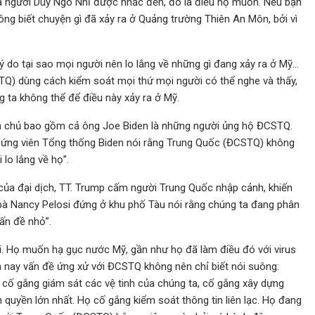
à người Duy Ngô Nhĩ được nhắc đến, đó là điều họ muốn. Nếu bạn
ông biết chuyện gì đã xảy ra ở Quảng trường Thiên An Môn, bởi vì
lý do tại sao mọi người nên lo lắng về những gì đang xảy ra ở Mỹ…
TQ) dùng cách kiểm soát mọi thứ mọi người có thể nghe và thấy,
 ta không thể để điều này xảy ra ở Mỹ.
n chủ bao gồm cả ông Joe Biden là những người ủng hộ ĐCSTQ.
ớc ứng viên Tổng thống Biden nói rằng Trung Quốc (ĐCSTQ) không
 lo lắng về họ”.
của đại dịch, TT. Trump cấm người Trung Quốc nhập cảnh, khiến
 bà Nancy Pelosi đứng ở khu phố Tàu nói rằng chúng ta đang phân
vấn đề nhỏ”.
i. Họ muốn hạ gục nước Mỹ, gần như họ đã làm điều đó với virus
n nay vấn đề ứng xử với ĐCSTQ không nên chỉ biết nói suông:
 cố gắng giám sát các vệ tinh của chúng ta, cố gắng xây dựng
quyền lớn nhất. Họ cố gắng kiểm soát thông tin liên lạc. Họ đang