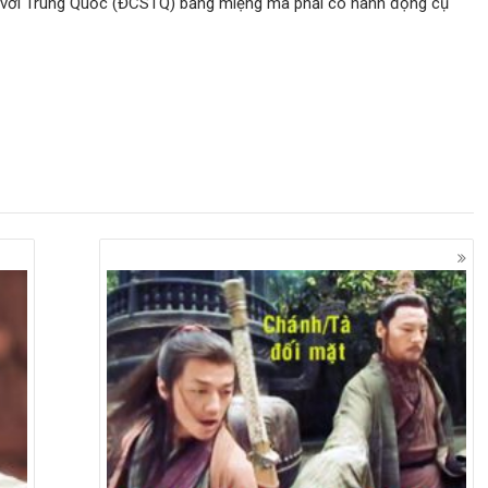
ó với Trung Quốc (ĐCSTQ) bằng miệng mà phải có hành động cụ