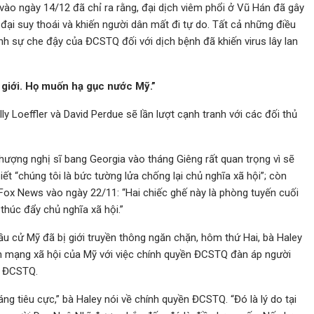
ào ngày 14/12 đã chỉ ra rằng, đại dịch viêm phổi ở Vũ Hán đã gây
c đại suy thoái và khiến người dân mất đi tự do. Tất cả những điều
h sự che đậy của ĐCSTQ đối với dịch bệnh đã khiến virus lây lan
 giới. Họ muốn hạ gục nước Mỹ.”
ly Loeffler và David Perdue sẽ lần lượt cạnh tranh với các đối thủ
ượng nghị sĩ bang Georgia vào tháng Giêng rất quan trọng vì sẽ
t “chúng tôi là bức tường lửa chống lại chủ nghĩa xã hội”; còn
Fox News vào ngày 22/11: “Hai chiếc ghế này là phòng tuyến cuối
húc đẩy chủ nghĩa xã hội.”
ầu cử Mỹ đã bị giới truyền thông ngăn chặn, hôm thứ Hai, bà Haley
n mạng xã hội của Mỹ với việc chính quyền ĐCSTQ đàn áp người
i ĐCSTQ.
g tiêu cực,” bà Haley nói về chính quyền ĐCSTQ. “Đó là lý do tại