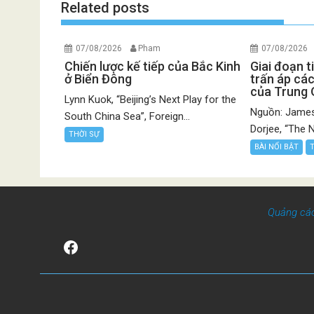
Related posts
07/08/2026
Pham
07/08/2026
Chiến lược kế tiếp của Bắc Kinh
Giai đoạn t
ở Biển Đông
trấn áp các
của Trung
Lynn Kuok, “Beijing’s Next Play for the
Nguồn: James
South China Sea”, Foreign...
Dorjee, “The N
THỜI SỰ
BÀI NỔI BẬT
Quảng cá
Facebook