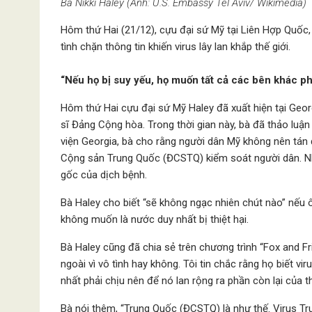
Bà Nikki Haley (Ảnh: U.S. Embassy Tel Aviv/ Wikimedia)
Hôm thứ Hai (21/12), cựu đại sứ Mỹ tại Liên Hợp Quốc,
tình chặn thông tin khiến virus lây lan khắp thế giới.
“Nếu họ bị suy yếu, họ muốn tất cả các bên khác ph
Hôm thứ Hai cựu đại sứ Mỹ Haley đã xuất hiện tại Geo
sĩ Đảng Cộng hòa. Trong thời gian này, bà đã thảo luận
viện Georgia, bà cho rằng người dân Mỹ không nên tán 
Cộng sản Trung Quốc (ĐCSTQ) kiểm soát người dân. Nhâ
gốc của dịch bệnh.
Bà Haley cho biết “sẽ không ngạc nhiên chút nào” nếu ô
không muốn là nước duy nhất bị thiệt hại.
Bà Haley cũng đã chia sẻ trên chương trình “Fox and Fri
ngoài vì vô tình hay không. Tôi tin chắc rằng họ biết v
nhất phải chịu nên để nó lan rộng ra phần còn lại của th
Bà nói thêm, “Trung Quốc (ĐCSTQ) là như thế. Virus 