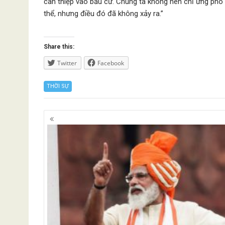
can thiệp vào bầu cử. Chúng ta không nên chỉ ứng ph
thể, nhưng điều đó đã không xảy ra.”
Share this:
Twitter
Facebook
THỜI SỰ
Posts
navigation