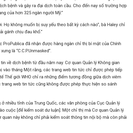
ịch bệnh và gây ra đại dịch toàn cầu. Cho đến nay số trường hợp
 mạng của hơn 325 ngàn người Mỹ.”
. Họ không muốn bị suy yếu theo bất kỳ cách nào”, bà Haley chỉ
ải gánh chịu đau khổ.”
ức ProPublica đã nhận được hàng ngàn chỉ thị bí mật của Chính
 xưng là “C.C.P.Unmasked”.
 tin về dịch bệnh từ đầu năm nay. Cơ quan Quản lý Không gian
 vào tháng Một rằng, các trang web tin tức chỉ được phép tiếp
 tế Thế giới WHO chỉ ra những điểm tương đồng giữa dịch viêm
 trang web tin tức cũng không được phép thực hiện so sánh
ng ở nhiều tỉnh của Trung Quốc, các văn phòng của Cục Quản lý
o cuộc [để kiểm soát dư luận]. Một chỉ thị mà Cơ quan Quản lý
quan này không chỉ phải kiểm soát thông tin nội bộ mà còn phải