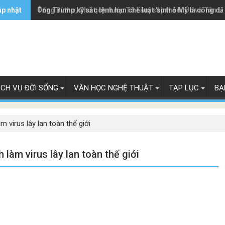
ập nhật
Ông Trump ký sắc lệnh hạn chế luật 'sinh ở Mỹ là công dâ
Tổng Bí thư, Chủ tịch nước Tô Lâm sắp thăm Úc và Tân L
ỊCH VỤ ĐỜI SỐNG
VĂN HỌC NGHỆ THUẬT
TẠP LỤC
BẠ
 virus lây lan toàn thế giới
làm virus lây lan toàn thế giới