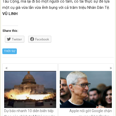
Tầu Cộng, mà lại đi bỏ một người có tâm, có tài thực sự để lựa
một cụ già vừa lẫn vừa ễnh bụng với cả trăm triệu Nhân Dân Tệ.
VŨ LINH
Share this:
Twitter
Facebook
THỜI SỰ
Posts
navigation
Dự báo nhanh 10 diễn biến tiếp
Apple nối gót Google chặn