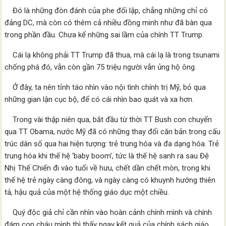
Đó là những đòn đánh của phe đối lập, chẳng những chỉ có
đảng DC, mà còn có thêm cả nhiều đồng minh như đã bàn qua
trong phần đầu. Chưa kể những sai lầm của chính TT Trump.
Cái lạ không phải TT Trump đã thua, mà cái lạ là trong tsunami
chống phá đó, vẫn còn gần 75 triệu người vẫn ủng hộ ông.
Ở đây, ta nên tỉnh táo nhìn vào nội tình chính trị Mỹ, bỏ qua
những gian lận cục bộ, để có cái nhìn bao quát và xa hơn.
Trong vài thập niên qua, bắt đầu từ thời TT Bush con chuyển
qua TT Obama, nước Mỹ đã có những thay đổi căn bản trong cấu
trúc dân số qua hai hiện tượng: trẻ trung hóa và đa dạng hóa. Trẻ
trung hóa khi thế hệ ‘baby boom’, tức là thế hệ sanh ra sau Đệ
Nhị Thế Chiến đi vào tuổi về hưu, chết dần chết mòn, trong khi
thế hệ trẻ ngày càng đông, và ngày càng có khuynh hướng thiên
tả, hậu quả của một hệ thống giáo dục một chiều.
Quý độc giả chỉ cần nhìn vào hoàn cảnh chính mình và chính
đám con cháu mình thì thấy ngay kết quả của chính sách giáo