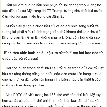
Bầu cử vừa qua đã hầu như phục hồi lại phong trào xuống hố
cấp tiến của xứ Mỹ trong khi TT Trump dường như thất bại trước
đám dòi bọ quá nhiều trong cái đầm lầy.
Muốn hiểu ý nghĩa cuộc bầu cử và có cái nhìn sáng suốt về
tương lai, phải hiểu rõ tình trạng trên chứ không thể khư khư đổ
lỗi cho gian lận. Gian lận không phải là không có, nhưng dù sao
cũng vẫn là chuyện nhỏ trong cái chuyển hướng lớn của cả nước.
Bình tâm nhìn kính chiếu hậu, ta rút tỉa được bài học nào từ
cuộc bầu cử vừa qua?
Bài học quan trọng nhất: nhu cầu tối quan trọng của cải tổ luật
bầu cử tổng thống cũng như bầu các viên chức liên bang, tức là
các nghị sĩ và dân biểu liên bang, như biện pháp cấp thiết trước
mắt để chặn đứng gian lận.
Như DĐTC đã viết trong bài 155, thể chế dân chủ kiểu Mỹ tuy
hơn xa tất cả các thể chế chính trị mà nhân loại đã nghĩ ra, vẫn
chưa hoàn hảo, vẫn cần tu chính. Ít nhất cũng cần thống nhất, áp