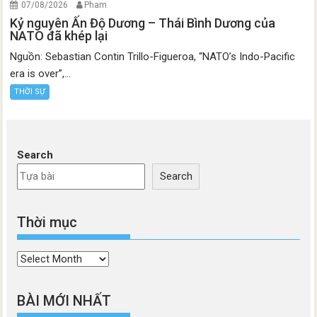
07/08/2026
Pham
Kỷ nguyên Ấn Độ Dương – Thái Bình Dương của
NATO đã khép lại
Nguồn: Sebastian Contin Trillo-Figueroa, “NATO’s Indo-Pacific
era is over”,...
THỜI SỰ
Search
Search
Thời mục
Thời
mục
BÀI MỚI NHẤT