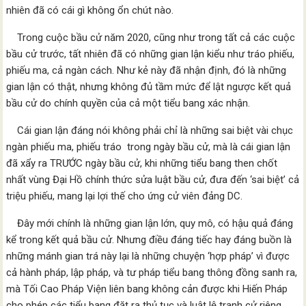
nhiên đã có cái gì không ổn chút nào.
Trong cuộc bầu cử năm 2020, cũng như trong tất cả các cuộc
bầu cử trước, tất nhiên đã có những gian lận kiểu như tráo phiếu,
phiếu ma, cả ngàn cách. Như kẻ này đã nhận định, đó là những
gian lận có thật, nhưng không đủ tầm mức để lật ngược kết quả
bầu cử do chính quyền của cả một tiểu bang xác nhận.
Cái gian lận đáng nói không phải chỉ là những sai biệt vài chục
ngàn phiếu ma, phiếu tráo trong ngày bầu cử, mà là cái gian lận
đã xẩy ra TRƯỚC ngày bầu cử, khi những tiểu bang then chốt
nhất vùng Đại Hồ chính thức sửa luật bầu cử, đưa đến ‘sai biệt’ cả
triệu phiếu, mang lại lợi thế cho ứng cử viên đảng DC.
Đây mới chính là những gian lận lớn, quy mô, có hậu quả đáng
kể trong kết quả bầu cử. Nhưng điều đáng tiếc hay đáng buồn là
những mánh gian trá này lại là những chuyện ‘hợp pháp’ vì được
cả hành pháp, lập pháp, và tư pháp tiểu bang thông đồng sanh ra,
mà Tối Cao Pháp Viện liên bang không cản được khi Hiến Pháp
cho phép các tiểu bang đặt ra thủ tục và luật lệ tranh cử riêng.