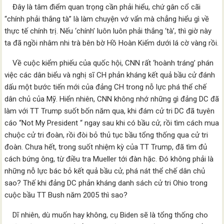
Đây là tâm điểm quan trọng cần phải hiểu, chứ gân cổ cãi
“chính phải thắng tà” là làm chuyện vớ vẩn mà chẳng hiểu gì về
thực tế chính trị. Nếu ‘chính’ luôn luôn phải thắng ‘tà’, thì giờ này
ta đã ngồi nhâm nhi trà bên bờ Hồ Hoàn Kiếm dưới lá cờ vàng rồi.
Về cuộc kiểm phiếu của quốc hội, CNN rất ‘hoành tráng’ phán
việc các dân biểu và nghị sĩ CH phản kháng kết quả bầu cử đánh
dấu một bước tiến mới của đảng CH trong nỗ lực phá thể chế
dân chủ của Mỹ. Hiển nhiên, CNN không nhớ những gì đảng DC đã
làm với TT Trump suốt bốn năm qua, khi đám cử tri DC đã tuyên
cáo “Not My President “ ngay sau khi có bầu cử, rồi tìm cách mua
chuộc cử tri đoàn, rồi đòi bỏ thủ tục bầu tổng thống qua cử tri
đoàn. Chưa hết, trong suốt nhiệm kỳ của TT Trump, đã tìm đủ
cách bứng ông, từ điều tra Mueller tới đàn hặc. Đó không phải là
những nỗ lực bác bỏ kết quả bầu cử, phá nát thể chế dân chủ
sao? Thế khi đảng DC phản kháng danh sách cử tri Ohio trong
cuộc bầu TT Bush năm 2005 thì sao?
Dĩ nhiên, dù muốn hay không, cụ Biden sẽ là tổng thống cho