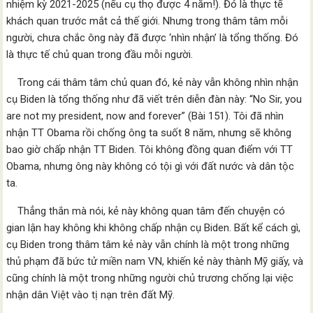
nhiệm kỳ 2021-2025 (nếu cụ thọ được 4 năm!). Đó là thực tế
khách quan trước mắt cả thế giới. Nhưng trong thâm tâm mỗi
người, chưa chắc ông này đã được ‘nhìn nhận’ là tổng thống. Đó
là thực tế chủ quan trong đầu mỗi người.
Trong cái thâm tâm chủ quan đó, kẻ này vẫn không nhìn nhận
cụ Biden là tổng thống như đã viết trên diễn đàn này: “No Sir, you
are not my president, now and forever” (Bài 151). Tôi đã nhìn
nhận TT Obama rồi chống ông ta suốt 8 năm, nhưng sẽ không
bao giờ chấp nhận TT Biden. Tôi không đồng quan điểm với TT
Obama, nhưng ông này không có tội gì với đất nước và dân tộc
ta.
Thẳng thắn mà nói, kẻ này không quan tâm đến chuyện có
gian lận hay không khi không chấp nhận cụ Biden. Bất kể cách gì,
cụ Biden trong thâm tâm kẻ này vẫn chính là một trong những
thủ phạm đã bức tử miền nam VN, khiến kẻ này thành Mỹ giấy, và
cũng chính là một trong những người chủ trương chống lại việc
nhận dân Việt vào tị nạn trên đất Mỹ.