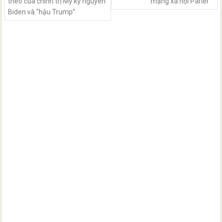
theo của chính trị Mỹ kỷ nguyên
mạng xã hội Parler
Biden và “hậu Trump”