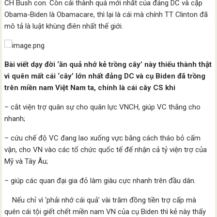
CH Bush con. Còn cái thành quả mới nhất của đảng DC và cặp
Obama-Biden là Obamacare, thì lại là cái mà chính TT Clinton đã
mô tả là luật khùng điên nhất thế giới.
Bài viết dạy đời ‘ăn quả nhớ kẻ trồng cây’ này thiếu thành thật
vì quên mất cái ‘cây’ lớn nhất đảng DC và cụ Biden đã trồng
trên miền nam Việt Nam ta, chính là cái cây CS khi
– cắt viện trợ quân sự cho quân lực VNCH, giúp VC thắng cho
nhanh;
– cứu chế độ VC đang lao xuống vực bằng cách tháo bỏ cấm
vận, cho VN vào các tổ chức quốc tế để nhận cả tỷ viện trợ của
Mỹ và Tây Âu;
– giúp các quan đại gia đỏ làm giàu cực nhanh trên đầu dân.
Nếu chỉ vì ‘phải nhớ cái quả’ vài trăm đồng tiền trợ cấp mà
quên cái tội giết chết miền nam VN của cụ Biden thì kẻ này thấy