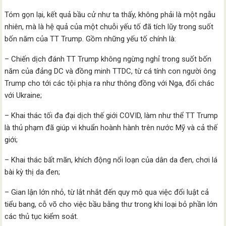
Tóm gọn lại, kết quả bầu cử như ta thấy, không phải là một ngẫu
nhiên, mà là hệ quả của một chuỗi yếu tố đã tích lũy trong suốt
bốn năm của TT Trump. Gồm những yếu tố chính là:
– Chiến dịch đánh TT Trump không ngừng nghỉ trong suốt bốn
năm của đảng DC và đồng minh TTDC, từ cá tính con người ông
Trump cho tới các tội phịa ra như thông đồng với Nga, đổi chác
với Ukraine;
– Khai thác tối đa đại dịch thế giới COVID, làm như thể TT Trump
là thủ phạm đã giúp vi khuẩn hoành hành trên nước Mỹ và cả thế
giới;
– Khai thác bất mãn, khích động nổi loạn của dân da đen, chơi lá
bài kỳ thị da đen;
– Gian lận lớn nhỏ, từ lắt nhắt đến quy mô qua việc đổi luật cả
tiểu bang, cỗ võ cho việc bầu bằng thư trong khi loại bỏ phần lớn
các thủ tục kiểm soát.