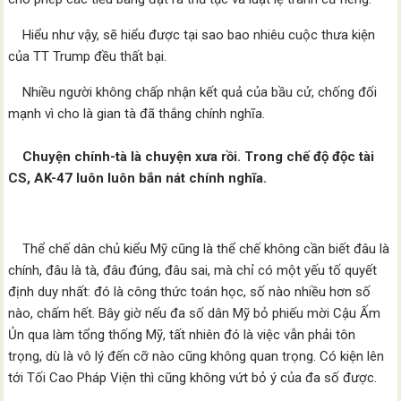
Hiểu như vậy, sẽ hiểu được tại sao bao nhiêu cuộc thưa kiện
của TT Trump đều thất bại.
Nhiều người không chấp nhận kết quả của bầu cử, chống đối
mạnh vì cho là gian tà đã thắng chính nghĩa.
Chuyện chính-tà là chuyện xưa rồi. Trong chế độ độc tài
CS, AK-47 luôn luôn bắn nát chính nghĩa.
Thể chế dân chủ kiểu Mỹ cũng là thể chế không cần biết đâu là
chính, đâu là tà, đâu đúng, đâu sai, mà chỉ có một yếu tố quyết
định duy nhất: đó là công thức toán học, số nào nhiều hơn số
nào, chấm hết. Bây giờ nếu đa số dân Mỹ bỏ phiếu mời Cậu Ấm
Ủn qua làm tổng thống Mỹ, tất nhiên đó là việc vẫn phải tôn
trọng, dù là vô lý đến cỡ nào cũng không quan trọng. Có kiện lên
tới Tối Cao Pháp Viện thì cũng không vứt bỏ ý của đa số được.