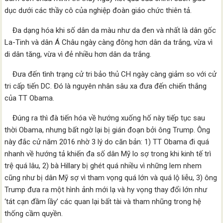
dục dưới các thầy cô của nghiệp đoàn giáo chức thiên tả.
Đa dạng hóa khi số dân da màu như da đen và nhất là dân gốc
La-Tinh và dân Á Châu ngày càng đông hơn dân da trắng, vừa vì
di dân tăng, vừa vì đẻ nhiều hơn dân da trắng.
Đưa đến tình trạng cử tri bảo thủ CH ngày càng giảm so với cử
tri cấp tiến DC. Đó là nguyên nhân sâu xa đưa đến chiến thắng
của TT Obama.
Đúng ra thì đà tiến hóa về hướng xuống hố này tiếp tục sau
thời Obama, nhưng bất ngờ lại bị gián đoạn bởi ông Trump. Ông
này đắc cử năm 2016 nhờ 3 lý do căn bản: 1) TT Obama đi quá
nhanh về hướng tả khiến đa số dân Mỹ lo sợ trong khi kinh tế trì
trệ quá lâu, 2) bà Hillary bị ghét quá nhiều vì những lem nhem
cũng như bị dân Mỹ sợ vì tham vọng quá lớn và quá lộ liễu, 3) ông
Trump đưa ra một hình ảnh mới lạ và hy vọng thay đổi lớn như
‘tát cạn đầm lầy’ các quan lại bất tài và tham nhũng trong hệ
thống cầm quyền.