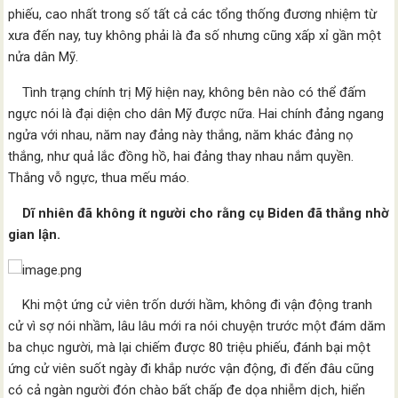
phiếu, cao nhất trong số tất cả các tổng thống đương nhiệm từ
xưa đến nay, tuy không phải là đa số nhưng cũng xấp xỉ gần một
nửa dân Mỹ.
Tình trạng chính trị Mỹ hiện nay, không bên nào có thể đấm
ngực nói là đại diện cho dân Mỹ được nữa. Hai chính đảng ngang
ngửa với nhau, năm nay đảng này thắng, năm khác đảng nọ
thắng, như quả lắc đồng hồ, hai đảng thay nhau nắm quyền.
Thắng vỗ ngực, thua mếu máo.
Dĩ nhiên đã không ít người cho rằng cụ Biden đã thắng nhờ
gian lận.
Khi một ứng cử viên trốn dưới hầm, không đi vận động tranh
cử vì sợ nói nhầm, lâu lâu mới ra nói chuyện trước một đám dăm
ba chục người, mà lại chiếm được 80 triệu phiếu, đánh bại một
ứng cử viên suốt ngày đi khắp nước vận động, đi đến đâu cũng
có cả ngàn người đón chào bất chấp đe dọa nhiễm dịch, hiển