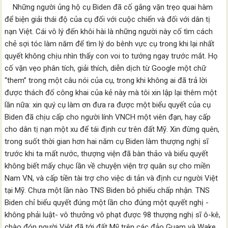
Những người ủng hộ cụ Biden đã cố gắng vặn trẹo quai hàm
để biện giải thái độ của cụ đối với cuộc chiến và đối với dân tị
nạn Việt. Cái vô lý đến khôi hài là những người này cố tìm cách
chẻ sợi tóc làm năm để tìm lý do bênh vực cụ trong khi lại nhất
quyết không chịu nhìn thấy con voi to tướng ngay trước mắt. Họ
cố vặn vẹo phân tích, giải thích, diễn dịch từ Google một chữ
“them” trong một câu nói của cụ, trong khi không ai đã trả lời
được thách đố công khai của kẻ này mà tôi xin lập lại thêm một
lần nữa: xin quý cụ làm ơn đưa ra được một biểu quyết của cụ
Biden đã chịu cấp cho người lính VNCH một viên đạn, hay cấp
cho dân tị nạn một xu để tái định cư trên đất Mỹ. Xin đừng quên,
trong suốt thời gian hơn hai năm cụ Biden làm thượng nghị sĩ
trước khi ta mất nước, thượng viện đã bàn thảo và biểu quyết
không biết mấy chục lần về chuyện viện trợ quân sự cho miền
Nam VN, và cấp tiền tài trợ cho việc di tản và định cư người Việt
tại Mỹ. Chưa một lần nào TNS Biden bỏ phiếu chấp nhận. TNS
Biden chỉ biểu quyết đúng một lần cho đúng một quyết nghị -
không phải luật- vô thưởng vô phạt được 98 thượng nghị sĩ ô-kê,
chào đón người Việt đã tới đất Mỹ trên các đảo Guam và Wake,