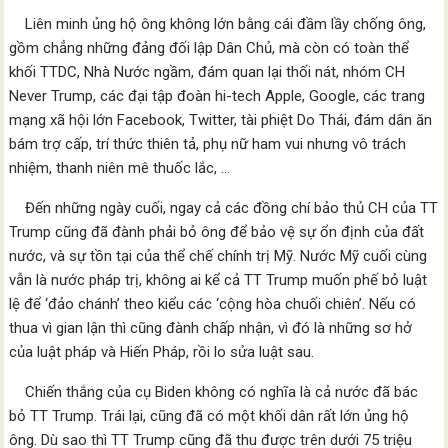
Liên minh ủng hộ ông không lớn bằng cái đầm lầy chống ông,
gồm chẳng những đảng đối lập Dân Chủ, mà còn có toàn thể
khối TTDC, Nhà Nước ngầm, đám quan lại thối nát, nhóm CH
Never Trump, các đại tập đoàn hi-tech Apple, Google, các trang
mạng xã hội lớn Facebook, Twitter, tài phiệt Do Thái, đám dân ăn
bám trợ cấp, trí thức thiên tả, phụ nữ ham vui nhưng vô trách
nhiệm, thanh niên mê thuốc lắc, …
Đến những ngày cuối, ngay cả các đồng chí bảo thủ CH của TT
Trump cũng đã đành phải bỏ ông để bảo vệ sự ổn định của đất
nước, và sự tồn tại của thể chế chính trị Mỹ. Nước Mỹ cuối cùng
vẫn là nước pháp trị, không ai kể cả TT Trump muốn phế bỏ luật
lệ để ‘đảo chánh’ theo kiểu các ‘cộng hòa chuối chiên’. Nếu có
thua vì gian lận thì cũng đành chấp nhận, vì đó là những sơ hở
của luật pháp và Hiến Pháp, rồi lo sửa luật sau.
Chiến thắng của cụ Biden không có nghĩa là cả nước đã bác
bỏ TT Trump. Trái lại, cũng đã có một khối dân rất lớn ủng hộ
ông. Dù sao thì TT Trump cũng đã thu được trên dưới 75 triệu