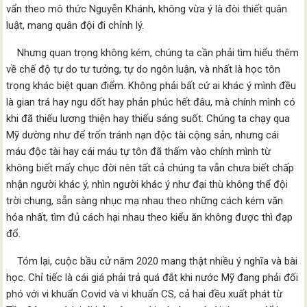
vẩn theo mô thức Nguyễn Khánh, không vừa ý là đòi thiết quân
luật, mang quân đội đi chỉnh lý.
Nhưng quan trọng không kém, chúng ta cần phải tìm hiểu thêm
về chế độ tự do tư tưởng, tự do ngôn luận, và nhất là học tôn
trọng khác biệt quan điểm. Không phải bất cứ ai khác ý mình đều
là gian trá hay ngu dốt hay phản phúc hết đâu, mà chính mình có
khi đã thiếu lương thiện hay thiếu sáng suốt. Chúng ta chạy qua
Mỹ dường như để trốn tránh nạn độc tài cộng sản, nhưng cái
máu độc tài hay cái máu tự tôn đã thấm vào chính mình từ
không biết mấy chục đời nên tất cả chúng ta vẫn chưa biết chấp
nhận người khác ý, nhìn người khác ý như đại thù không thể đội
trời chung, sẵn sàng nhục mạ nhau theo những cách kém văn
hóa nhất, tìm đủ cách hại nhau theo kiểu ăn không được thì đạp
đổ.
Tóm lại, cuộc bầu cử năm 2020 mang thật nhiều ý nghĩa và bài
học. Chỉ tiếc là cái giá phải trả quá đắt khi nước Mỹ đang phải đối
phó với vi khuẩn Covid và vi khuẩn CS, cả hai đều xuất phát từ