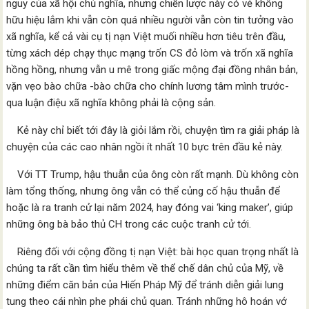
nguy của xã hội chủ nghĩa, nhưng chiến lược này có vẻ không
hữu hiệu lắm khi vẫn còn quá nhiều người vẫn còn tin tưởng vào
xã nghĩa, kể cả vài cụ tị nạn Việt muối nhiều hơn tiêu trên đầu,
từng xách dép chạy thục mạng trốn CS đỏ lòm và trốn xã nghĩa
hồng hồng, nhưng vẫn u mê trong giấc mộng đại đồng nhân bản,
vặn vẹo bào chữa -bào chữa cho chính lương tâm mình trước-
qua luận điệu xã nghĩa không phải là cộng sản.
Kẻ này chỉ biết tới đây là giỏi lắm rồi, chuyện tìm ra giải pháp là
chuyện của các cao nhân ngồi ít nhất 10 bực trên đầu kẻ này.
Với TT Trump, hậu thuẫn của ông còn rất mạnh. Dù không còn
làm tổng thống, nhưng ông vẫn có thể củng cố hậu thuẫn để
hoặc là ra tranh cử lại năm 2024, hay đóng vai ‘king maker’, giúp
những ông bà bảo thủ CH trong các cuộc tranh cử tới.
Riêng đối với cộng đồng tị nạn Việt: bài học quan trọng nhất là
chúng ta rất cần tìm hiểu thêm về thể chế dân chủ của Mỹ, về
những điểm căn bản của Hiến Pháp Mỹ để tránh diễn giải lung
tung theo cái nhìn phe phái chủ quan. Tránh những hô hoán vớ