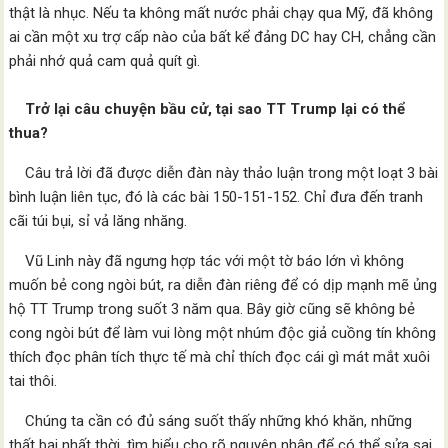
thật là nhục. Nếu ta không mất nước phải chạy qua Mỹ, đã không
ai cần một xu trợ cấp nào của bất kể đảng DC hay CH, chẳng cần
phải nhớ quả cam quả quít gì.
Trở lại câu chuyện bầu cử, tại sao TT Trump lại có thể
thua?
Câu trả lời đã được diễn đàn này thảo luận trong một loạt 3 bài
bình luận liên tục, đó là các bài 150-151-152. Chỉ đưa đến tranh
cãi túi bụi, sỉ vả lăng nhăng.
Vũ Linh này đã ngưng hợp tác với một tờ báo lớn vì không
muốn bẻ cong ngòi bút, ra diễn đàn riêng để có dịp mạnh mẽ ủng
hộ TT Trump trong suốt 3 năm qua. Bây giờ cũng sẽ không bẻ
cong ngòi bút để làm vui lòng một nhúm độc giả cuồng tín không
thích đọc phân tích thực tế mà chỉ thích đọc cái gì mát mắt xuôi
tai thôi.
Chúng ta cần có đủ sáng suốt thấy những khó khăn, những
thất bại nhất thời, tìm hiểu cho rõ nguyên nhân để có thể sửa sai,