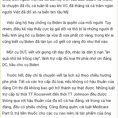
là chuyện đã rồi, cả tuần lễ sau khi VC đã thắng và cả trăm ngàn
người Việt đã đổ xô ra biển tìm tầu Mỹ.
Việc ủng hộ hay chống cụ Biden là quyền của mỗi người. Tuy
nhiên, điều kẻ này thấy cực kỳ giả dối và thô bỉ là những người đi
biểu tình ủng hộ cụ Biden lại vừa đi vừa phất cờ vàng, trong khi ai
cũng biết cụ Biden đã tận lực cố giết cờ vàng đó như thế nào.
Một cụ DUT, viết với giọng rất dạy đời, nhắc lại dân tị nạn “ăn
quả nhớ kẻ trồng cây”, lãnh trợ cấp đủ loại thì phải nhớ ơn đảng
DC, bầu cho cụ Biden.
Trước hết, đây chỉ là chuyện viết lại lịch sử theo chiều hướng
phe phái. Tất cả các trợ cấp đủ loại, nếu không có hậu thuẫn của
đảng CH thì đã không bao giờ trở thành sự thật được. Những luật
trợ cấp từ thời TT Roosevelt đến thời TT Johnson đều được
thông qua với hậu thuẫn của đa số cả hai đảng, và trong cả hai
đảng, đều có phiếu chống. Cũng đừng quên, cái luật Medicare
Part D, trả tiền thuốc cho các cụ cao niên, là tác phẩm của ông