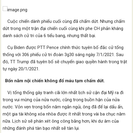
Cuộc chiến dành phiếu cuối cùng đã chấm dứt. Nhưng chấm
dứt trong một trận đại chiến cuối cùng khi phe CH phản kháng
danh sách cử tri của 6 tiểu bang, nhưng thất bại.
Cụ Biden được PTT Pence chính thức tuyên bố đắc cử tổng
thống với 306 phiếu cử tri đoàn 3g30 sáng ngày 7/1/2021. Sau
đó, TT Trump đã tuyên bố sẽ chuyển giao quyền hành trong trật
tự ngày 20/1/2021.
Bốn năm nội chiến không đổ máu tạm chấm dứt.
Vị tổng thống gây tranh cãi lớn nhất lịch sử cận đại Mỹ ra đi
trong vui mừng của nửa nước, cũng trong buồn hận của nửa
nước. Vỏn vẹn trong bốn năm ngắn ngủi, ông đã để lại dấu ấn,
một gia tài không xóa nhòa được ít nhất trong vài ba chục năm
nữa. Lịch sử sẽ phán xét ông công bằng hơn, khi dư âm của
những đánh phá tàn bạo nhất sẽ tàn lụi.