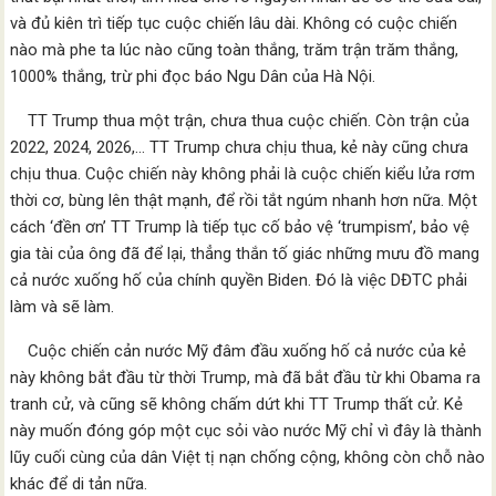
và đủ kiên trì tiếp tục cuộc chiến lâu dài. Không có cuộc chiến
nào mà phe ta lúc nào cũng toàn thắng, trăm trận trăm thắng,
1000% thắng, trừ phi đọc báo Ngu Dân của Hà Nội.
TT Trump thua một trận, chưa thua cuộc chiến. Còn trận của
2022, 2024, 2026,… TT Trump chưa chịu thua, kẻ này cũng chưa
chịu thua. Cuộc chiến này không phải là cuộc chiến kiểu lửa rơm
thời cơ, bùng lên thật mạnh, để rồi tắt ngúm nhanh hơn nữa. Một
cách ‘đền ơn’ TT Trump là tiếp tục cố bảo vệ ‘trumpism’, bảo vệ
gia tài của ông đã để lại, thẳng thắn tố giác những mưu đồ mang
cả nước xuống hố của chính quyền Biden. Đó là việc DĐTC phải
làm và sẽ làm.
Cuộc chiến cản nước Mỹ đâm đầu xuống hố cả nước của kẻ
này không bắt đầu từ thời Trump, mà đã bắt đầu từ khi Obama ra
tranh cử, và cũng sẽ không chấm dứt khi TT Trump thất cử. Kẻ
này muốn đóng góp một cục sỏi vào nước Mỹ chỉ vì đây là thành
lũy cuối cùng của dân Việt tị nạn chống cộng, không còn chỗ nào
khác để di tản nữa.