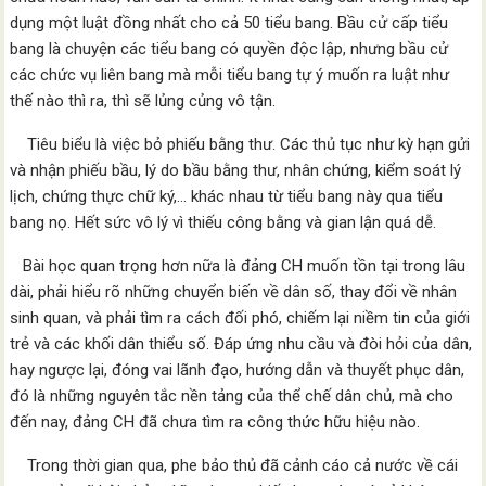
dụng một luật đồng nhất cho cả 50 tiểu bang. Bầu cử cấp tiểu
bang là chuyện các tiểu bang có quyền độc lập, nhưng bầu cử
các chức vụ liên bang mà mỗi tiểu bang tự ý muốn ra luật như
thế nào thì ra, thì sẽ lủng củng vô tận.
Tiêu biểu là việc bỏ phiếu bằng thư. Các thủ tục như kỳ hạn gửi
và nhận phiếu bầu, lý do bầu bằng thư, nhân chứng, kiểm soát lý
lịch, chứng thực chữ ký,… khác nhau từ tiểu bang này qua tiểu
bang nọ. Hết sức vô lý vì thiếu công bằng và gian lận quá dễ.
Bài học quan trọng hơn nữa là đảng CH muốn tồn tại trong lâu
dài, phải hiểu rõ những chuyển biến về dân số, thay đổi về nhân
sinh quan, và phải tìm ra cách đối phó, chiếm lại niềm tin của giới
trẻ và các khối dân thiểu số. Đáp ứng nhu cầu và đòi hỏi của dân,
hay ngược lại, đóng vai lãnh đạo, hướng dẫn và thuyết phục dân,
đó là những nguyên tắc nền tảng của thể chế dân chủ, mà cho
đến nay, đảng CH đã chưa tìm ra công thức hữu hiệu nào.
Trong thời gian qua, phe bảo thủ đã cảnh cáo cả nước về cái