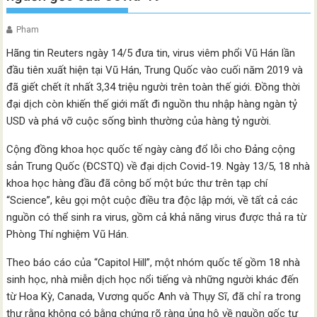
Pham
Hãng tin Reuters ngày 14/5 đưa tin, virus viêm phổi Vũ Hán lần
đầu tiên xuất hiện tại Vũ Hán, Trung Quốc vào cuối năm 2019 và
đã giết chết ít nhất 3,34 triệu người trên toàn thế giới. Đồng thời
đại dịch còn khiến thế giới mất đi nguồn thu nhập hàng ngàn tỷ
USD và phá vỡ cuộc sống bình thường của hàng tỷ người.
Cộng đồng khoa học quốc tế ngày càng đổ lỗi cho Đảng cộng
sản Trung Quốc (ĐCSTQ) về đại dịch Covid-19. Ngày 13/5, 18 nhà
khoa học hàng đầu đã công bố một bức thư trên tạp chí
“Science”, kêu gọi một cuộc điều tra độc lập mới, về tất cả các
nguồn có thể sinh ra virus, gồm cả khả năng virus được thả ra từ
Phòng Thí nghiệm Vũ Hán.
Theo báo cáo của “Capitol Hill”, một nhóm quốc tế gồm 18 nhà
sinh học, nhà miễn dịch học nổi tiếng và những người khác đến
từ Hoa Kỳ, Canada, Vương quốc Anh và Thụy Sĩ, đã chỉ ra trong
thư rằng không có bằng chứng rõ ràng ủng hộ về nguồn gốc tự