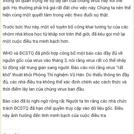
thông tin quan trọng về sự lây lan của chủng virus này với thế
giới. Họ thường phải trả giá rất đắt cho việc này. Chúng ta nên thể
hiện cùng một quyết tâm trong việc theo đuổi sự thật.
Trước bức thư này, một số tuyên bố công khai tương tự của các
nhóm nhà khoa học từ khắp nơi trên thế giới, đã kêu gọi mở lại
một cuộc điều tra minh bạch hơn.
WHO và ĐCSTQ đã phối hợp công bố một báo cáo đầy đủ về
nguồn gốc của virus vào tháng 3, nói rằng virus rất có thể nhảy
từ động vật trung gian sang người. Báo cáo nói rằng virus “rất
khó” thoát khỏi Phòng Thí nghiệm Vũ Hán. Do thiếu thông tin đầy
đủ, các nhà điều tra không thể xác định chính xác cách thức và
thời điểm lây lan của chủng virus ban đầu.
Báo cáo đã bị nghi ngờ rộng rãi. Người ta tin rằng các nhà chức
trách ĐCSTQ đã hạn chế quyền truy cập vào dữ liệu gốc. Điều
này ảnh hưởng đến tính minh bạch của cuộc điều tra.