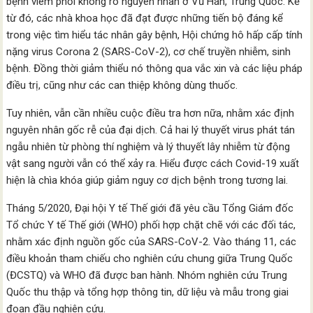
bệnh viêm phổi không rõ nguyên nhân ở Vũ Hán, Trung Quốc. Kể
từ đó, các nhà khoa học đã đạt được những tiến bộ đáng kể
trong việc tìm hiểu tác nhân gây bệnh, Hội chứng hô hấp cấp tính
nặng virus Corona 2 (SARS-CoV-2), cơ chế truyền nhiễm, sinh
bệnh. Đồng thời giảm thiểu nó thông qua vắc xin và các liệu pháp
điều trị, cũng như các can thiệp không dùng thuốc.
Tuy nhiên, vẫn cần nhiều cuộc điều tra hơn nữa, nhằm xác định
nguyên nhân gốc rễ của đại dịch. Cả hai lý thuyết virus phát tán
ngẫu nhiên từ phòng thí nghiệm và lý thuyết lây nhiễm từ động
vật sang người vẫn có thể xảy ra. Hiểu được cách Covid-19 xuất
hiện là chìa khóa giúp giảm nguy cơ dịch bệnh trong tương lai.
Tháng 5/2020, Đại hội Y tế Thế giới đã yêu cầu Tổng Giám đốc
Tổ chức Y tế Thế giới (WHO) phối hợp chặt chẽ với các đối tác,
nhằm xác định nguồn gốc của SARS-CoV-2. Vào tháng 11, các
điều khoản tham chiếu cho nghiên cứu chung giữa Trung Quốc
(ĐCSTQ) và WHO đã được ban hành. Nhóm nghiên cứu Trung
Quốc thu thập và tổng hợp thông tin, dữ liệu và mẫu trong giai
đoạn đầu nghiên cứu.