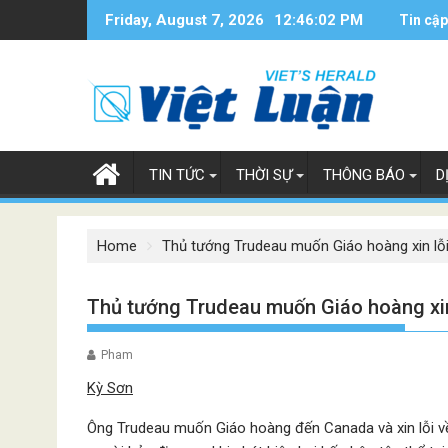
Skip
Friday, August 7, 2026
12:46:03 PM
Tin cập
to
content
TIN TỨC
THỜI SỰ
THÔNG BÁO
D
Home
Thủ tướng Trudeau muốn Giáo hoàng xin lỗi
Thủ tướng Trudeau muốn Giáo hoàng xin 
Pham
Kỳ Sơn
Ông Trudeau muốn Giáo hoàng đến Canada và xin lỗi về