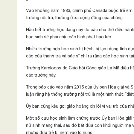
Vào khoảng năm 1883, chính phủ Canada buộc trẻ em tr
trường nội trú, thường ở xa cộng đồng của chúng.
Hầu hết trường học dạng này do các nhà thờ điều hành
học sinh sẽ phải chịu các hình phạt bạo lực.
Nhiều trường hợp học sinh bị bệnh, bị lạm dụng tình dụ
cáo của thanh tra và bác sĩ chỉ ra rằng các học sinh t
Trường Kamloops do Giáo hội Công giáo La Mã điều hàn
các trường này.
Trong báo cáo vào năm 2015 của Ủy ban Hòa giải và Sự
luận rằng hệ thống trường nội trú là một hình thức “diệ
Ủy ban cũng kêu gọi giáo hoàng xin lỗi vì vai trò của n
Một số cựu học sinh làm chứng trước Ủy ban Hòa giải v
nữ sinh mang thai, sau đó bắt đứa con khỏi người mẹ v
những đứa trẻ bị ném vào lò nung.