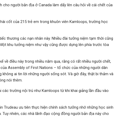
nh cho người bản địa ở Canada làm dấy lên câu hỏi về cái chết của
 hài cốt của 215 trẻ em trong khuôn viên Kamloops, trường học
 tiếc thương các nạn nhân này. Nhiều đài tưởng niệm tạm thời cũng
. Một khu tưởng niệm như vậy cũng được dựng lên phía trước tòa
ể về điều này trong nhiều năm qua, rằng có rất nhiều người chết,
c của Assembly of First Nations – tổ chức của những người dân
 không ai tin lời những người sống sót. Và giờ đây, thật bi thảm và
ông nói thêm.
i các trường nội trú như Kamloops từ khi khai giảng lần đầu vào
in Trudeau ưu tiên thực hiện chính sách tưởng nhớ những học sinh
a. Tuy nhiên, các nhà lãnh đạo cộng đồng người bản địa này cho