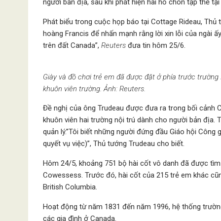
người bản địa, sau khi phát hiện hai hố chôn tập thể tại
Phát biểu trong cuộc họp báo tại Cottage Rideau, Thủ t
hoàng Francis để nhấn mạnh rằng lời xin lỗi của ngài 
trên đất Canada”,
Reuters
đưa tin hôm 25/6.
Giày và đồ chơi trẻ em đã được đặt ở phía trước trường
khuôn viên trường. Ảnh: Reuters.
Đề nghị của ông Trudeau được đưa ra trong bối cảnh C
khuôn viên hai trường nội trú dành cho người bản địa.
quản lý.”Tôi biết những người đứng đầu Giáo hội Công g
quyết vụ việc)”, Thủ tướng Trudeau cho biết.
Hôm 24/5, khoảng 751 bộ hài cốt vô danh đã được tìm t
Cowessess. Trước đó, hài cốt của 215 trẻ em khác cũ
British Columbia.
Hoạt động từ năm 1831 đến năm 1996, hệ thống trường
các gia đình ở Canada.