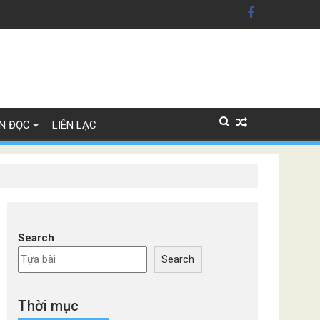
 Mỹ'
 Lan
N ĐỌC
LIÊN LẠC
Search
Search
Thời mục