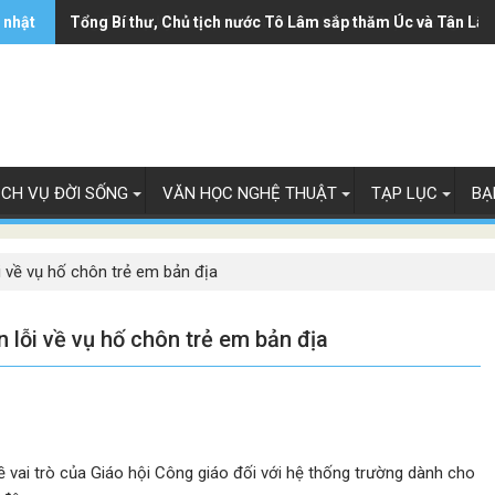
 nhật
Ông Trump ký sắc lệnh hạn chế luật 'sinh ở Mỹ là công dân
Tổng Bí thư, Chủ tịch nước Tô Lâm sắp thăm Úc và Tân Lây
ỊCH VỤ ĐỜI SỐNG
VĂN HỌC NGHỆ THUẬT
TẠP LỤC
BẠ
 về vụ hố chôn trẻ em bản địa
lỗi về vụ hố chôn trẻ em bản địa
 vai trò của Giáo hội Công giáo đối với hệ thống trường dành cho