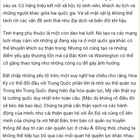
sâu xa: Có hàng triệu kết nối xã hội, từ sinh viên, khách du lịch và
những người khác giữa hai quốc gia. Và về mặt vật lý, không thể
tách rời các vấn đề sinh thái như đại dịch và biến đổi khí hậu.
Tình trạng phụ thuộc là một con dao hai lưỡi. Nó tạo ra các mạng
lưới nhạy cảm với những gì đang xảy ra ở một quốc gia khác có
thể khuyến khích sự thận trọng. Nhưng nó cũng tạo ra những
điểm yếu gây thương tổn mà cả Bắc Kinh và Washington có thể
cố gắng thao túng như những công cụ để gây ảnh hưởng.
Bất chấp những yếu tố trên, một suy nghĩ hai chiều cho rằng, Hoa
Kỳ có thể đối đầu với Trung Quốc phần lớn là nhờ ưu thế quân sự.
Trong khi Trung Quốc đang hiện đại hóa quân lực, Mỹ vẫn thật sự
là cường quốc duy nhất trên toàn cầu. (Mặc dù không rõ điều đó
sẽ kéo dài bao lâu). Chúng ta phải cẩn thận vạch ra các hành
động của mình, như cải thiện quan hệ với Ấn Độ và củng cố liên
minh của chúng ta với Nhật Bản, trên bàn cờ quân sự truyền
thống để duy trì cán cân quyền lực ở châu Á. Đồng thời, chúng ta
không thể tiếp tục bỏ qua các mối quan hệ quyền lực khác nhau