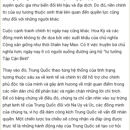
xuyên quốc gia như biến đổi khí hậu và đại dịch. Do đó, nền chính
trị của sự tương thuộc sinh thái liên quan đến quyền lực cũng
như đối với những người khác.
Cuộc cạnh tranh chính trị ngày nay cũng khác. Hoa Kỳ và các
đồng minh không bị đe dọa bởi việc xuất khẩu của chủ nghĩa
Cộng sản giống như thời Stalin hay Mao. Có ít việc truyền bá chủ
nghĩa hơn; ngày nay ít có người xuống đường ủng hộ “tư tưởng
Tập Cận Bình”.
Thay vào đó, Trung Quốc thao túng hệ thống của tình trạng
tương thuộc sâu xa về kinh tế và chính trị để hỗ trợ cho chính
phủ độc tài của mình và gây ảnh hưong về mặt quan điểm trong
các nền dân chủ để phản bác và ngăn chặn những lời chỉ trích.
Để có bằng chứng về điều đó, chúng ta chỉ cần nhìn vào sự trừng
phạt kinh tế của Trung Quốc đối với Na Uy và Úc, các đồng minh
của chúng ta, vì họ đã dám công kích Trung Quốc về vấn đề nhân
quyền. Một chiến lược ba chiều sẽ công nhận và đáp ứng được
thực tế là những hành động này của Trung Quốc sẽ tạo cơ hội