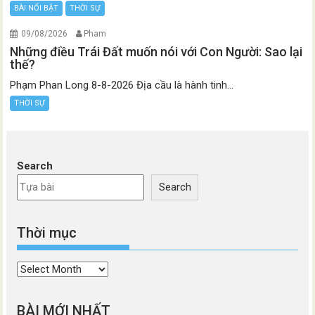
BÀI NỔI BẬT
THỜI SỰ
09/08/2026
Pham
Những điều Trái Đất muốn nói với Con Người: Sao lại
thế?
Phạm Phan Long 8-8-2026 Địa cầu là hành tinh...
THỜI SỰ
Search
Search
Thời mục
Thời
mục
BÀI MỚI NHẤT