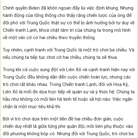
Chính quyền Biden đã khôn ngoan đẩy lùi việc định khung. Nhưng
hành động của tổng thống cho thấy rằng chiến lược của ông để
đối phó với Trung Quốc thật sự có thể bị ảnh hưởng bởi tư duy về
Chiến tranh Lạnh, khoá chặt tâm trí của chúng ta trong mô hình
về một ván cờ có hai chiều theo truyền thống.
Tuy nhiên, cạnh tranh với Trung Quốc là một trò chơi ba chiều. Và
nếu chúng ta tiếp tục chơi cờ hai chiều, chúng ta sẽ thua.
Trong khi cả cuộc xung đột với Liên Xô và cạnh tranh hiện nay với
Trung Quốc đều không dẫn đến cuộc chiến toàn lực, nhưng các
trò chơi rất khác nhau. Trong Chiến tranh Lạnh, đối với Hoa Kỳ,
Liên Xô là mối đe dọa trực tiếp về quân sự và ý thức hệ. Chúng ta
hầu như không có mối liên hệ kinh tế hoặc xã hội nào: Việc ngăn
chặn là một mục tiêu khả thi.
Bởi vì trò chơi dựa trên một tiền đề hai chiều đơn giản, cuộc
chiến duy nhất là giữa từng phe quân đội, mỗi bên phụ thuộc vào
đối phương không bóp cò. Nhưng đối với Trung Quốc, trò chơi ba