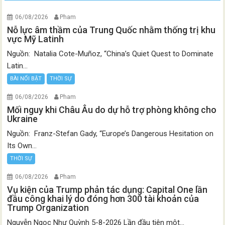
06/08/2026
Pham
Nỗ lực âm thầm của Trung Quốc nhằm thống trị khu
vực Mỹ Latinh
Nguồn: Natalia Cote-Muñoz, “China’s Quiet Quest to Dominate
Latin...
BÀI NỔI BẬT
THỜI SỰ
06/08/2026
Pham
Mối nguy khi Châu Âu do dự hỗ trợ phòng không cho
Ukraine
Nguồn: Franz-Stefan Gady, “Europe’s Dangerous Hesitation on
Its Own...
THỜI SỰ
06/08/2026
Pham
Vụ kiện của Trump phản tác dụng: Capital One lần
đầu công khai lý do đóng hơn 300 tài khoản của
Trump Organization
Nguyễn Ngọc Như Quỳnh 5-8-2026 Lần đầu tiên một...