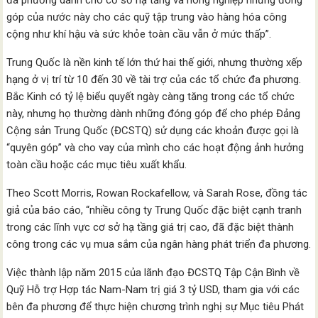
đa phương dành cho cơ sở hạ tầng và nông nghiệp nhưng đóng
góp của nước này cho các quỹ tập trung vào hàng hóa công
cộng như khí hậu và sức khỏe toàn cầu vẫn ở mức thấp”.
Trung Quốc là nền kinh tế lớn thứ hai thế giới, nhưng thường xếp
hạng ở vị trí từ 10 đến 30 về tài trợ của các tổ chức đa phương.
Bắc Kinh có tỷ lệ biểu quyết ngày càng tăng trong các tổ chức
này, nhưng họ thường dành những đóng góp để cho phép Đảng
Cộng sản Trung Quốc (ĐCSTQ) sử dụng các khoản được gọi là
“quyên góp” và cho vay của mình cho các hoạt động ảnh hưởng
toàn cầu hoặc các mục tiêu xuất khẩu.
Theo Scott Morris, Rowan Rockafellow, và Sarah Rose, đồng tác
giả của báo cáo, “nhiều công ty Trung Quốc đặc biệt cạnh tranh
trong các lĩnh vực cơ sở hạ tầng giá trị cao, đã đặc biệt thành
công trong các vụ mua sắm của ngân hàng phát triển đa phương.
Việc thành lập năm 2015 của lãnh đạo ĐCSTQ Tập Cận Bình về
Quỹ Hỗ trợ Hợp tác Nam-Nam trị giá 3 tỷ USD, tham gia với các
bên đa phương để thực hiện chương trình nghị sự Mục tiêu Phát