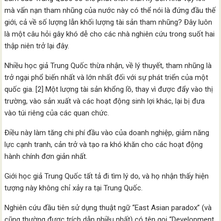
mà vấn nạn tham nhũng của nước này có thể nói là đứng đầu thế
giới, cả về số lượng lẫn khối lượng tài sản tham nhũng? Đây luôn
là một câu hỏi gây khó dễ cho các nhà nghiên cứu trong suốt hai
thập niên trở lại đây.
Nhiều học giả Trung Quốc thừa nhận, về lý thuyết, tham nhũng là
trở ngại phổ biến nhất và lớn nhất đối với sự phát triển của một
quốc gia. [2] Một lượng tài sản khổng lồ, thay vì được đẩy vào thị
trường, vào sản xuất và các hoạt động sinh lợi khác, lại bị đưa
vào túi riêng của các quan chức.
Điều này làm tăng chi phí đầu vào của doanh nghiệp, giảm năng
lực cạnh tranh, cản trở và tạo ra khó khăn cho các hoạt động
hành chính đơn giản nhất.
Giới học giả Trung Quốc tất tả đi tìm lý do, và họ nhận thấy hiện
tượng này không chỉ xảy ra tại Trung Quốc.
Nghiên cứu đầu tiên sử dụng thuật ngữ “East Asian paradox” (và
cũng thường được trích dẫn nhiều nhất) có tên gọi “Development