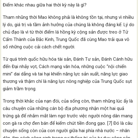
Điểm khác nhau giữa hai thời kỳ này là gì?
Tham nhũng thời Mao không phải là không tồn tại, nhưng vì nhiều
lý do, giá trị và tầm ảnh hưởng của chúng là không đáng kể. Lý do
chủ đạo là vì từ thời điểm lá hồng kỳ cộng sản được treo ở Tử
Cấm Thành của Bắc Kinh, Trung Quốc đã cùng Mao trải qua vô
số những cuộc cải cách chết người.
Từ quá trình quốc hữu hóa tài sản, Đánh Tư sản, Đánh Cánh hữu
đến Đại nhảy vọt, Cách mạng văn hóa, những cuộc “nội chiến
mini” dai dẳng và tai hại khiến năng lực sản xuất, năng lực giao
thương và thậm chí là năng lực nông nghiệp của Trung Quốc sụt
giảm trầm trọng.
Trong thời khắc của nạn đói, của sống còn, tham nhũng lúc ấy là
câu chuyện của những cán bộ địa phương nhận một hai quả
trứng gà để nhắm mắt làm ngơ trước việc người nông dân mang
con gà ra chợ đen bán để kiếm chút tiền đong gạo. [7] Đó là câu
chuyện sống còn của con người giữa hai phía nhà nước – nhân