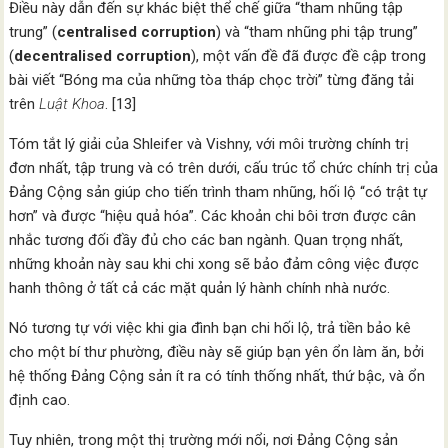
Điều này dẫn đến sự khác biệt thể chế giữa “tham nhũng tập
trung” (
centralised corruption
) và “tham nhũng phi tập trung”
(
decentralised corruption
), một vấn đề đã được đề cập trong
bài viết “Bóng ma của những tòa tháp chọc trời” từng đăng tải
trên
Luật Khoa
. [13]
Tóm tắt lý giải của Shleifer và Vishny, với môi trường chính trị
đơn nhất, tập trung và có trên dưới, cấu trúc tổ chức chính trị của
Đảng Cộng sản giúp cho tiến trình tham nhũng, hối lộ “có trật tự
hơn” và được “hiệu quả hóa”. Các khoản chi bôi trơn được cân
nhắc tương đối đầy đủ cho các ban ngành. Quan trọng nhất,
những khoản này sau khi chi xong sẽ bảo đảm công việc được
hanh thông ở tất cả các mặt quản lý hành chính nhà nước.
Nó tương tự với việc khi gia đình bạn chi hối lộ, trả tiền bảo kê
cho một bí thư phường, điều này sẽ giúp bạn yên ổn làm ăn, bởi
hệ thống Đảng Cộng sản ít ra có tính thống nhất, thứ bậc, và ổn
định cao.
Tuy nhiên, trong một thị trường mới nổi, nơi Đảng Cộng sản