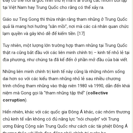
Đây có thể nói là góc nhìn thú vị mà ít ai trong các nhóm đối lập
tại Việt Nam hay Trung Quốc cho rằng có thể xảy ra.
Giáo sư Ting Gong thì thừa nhận rằng tham nhũng ở Trung Quốc
quả là mang hơi hướng “săn mồi”, nơi mà các cá nhân quan chức
lạm quyền và gây khó dễ để kiếm tiền. [17]
Tuy nhiên, một lượng lớn trường hợp tham nhũng tại Trung Quốc
thật ra cũng bắt đầu với các liên minh chính trị – kinh tế nhỏ lẻ tại
địa phương, như chúng ta đã kể đến ở phần mở đầu của bài viết.
Những liên minh chính trị kinh tế này cũng là những nhóm sống
dai hơn so với các kiểu tham nhũng nhỏ lẻ sau nhiều chương
trình chống tham nhũng vào thập niên 1980 và 1990, dẫn đến khái
niệm mà Gong gọi là “tham nhũng tập thể” (
collective
corruption
).
Hiển nhiên, khác với các quốc gia Đông Á khác, các nhóm thương
chủ kinh tế vẫn không có đủ năng lực “nói chuyện” với Trung
ương Đảng Cộng sản Trung Quốc như cách các tài phiệt Đông Á