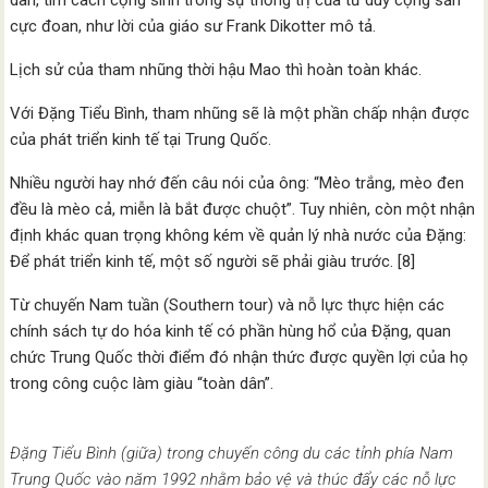
dân, tìm cách cộng sinh trong sự thống trị của tư duy cộng sản
cực đoan, như lời của giáo sư Frank Dikotter mô tả.
Lịch sử của tham nhũng thời hậu Mao thì hoàn toàn khác.
Với Đặng Tiểu Bình, tham nhũng sẽ là một phần chấp nhận được
của phát triển kinh tế tại Trung Quốc.
Nhiều người hay nhớ đến câu nói của ông: “Mèo trắng, mèo đen
đều là mèo cả, miễn là bắt được chuột”. Tuy nhiên, còn một nhận
định khác quan trọng không kém về quản lý nhà nước của Đặng:
Để phát triển kinh tế, một số người sẽ phải giàu trước. [8]
Từ chuyến Nam tuần (Southern tour) và nỗ lực thực hiện các
chính sách tự do hóa kinh tế có phần hùng hổ của Đặng, quan
chức Trung Quốc thời điểm đó nhận thức được quyền lợi của họ
trong công cuộc làm giàu “toàn dân”.
Đặng Tiểu Bình (giữa) trong chuyến công du các tỉnh phía Nam
Trung Quốc vào năm 1992 nhằm bảo vệ và thúc đẩy các nỗ lực