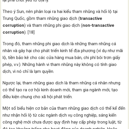
lại pha chút yếu tố địa lý.
Theo ý Sun, nên phân loại ra hai kiểu tham nhũng và hối lộ tại
Trung Quốc, gồm tham nhũng giao dịch (
transactive
corruption
) và tham nhũng phi giao dịch (
non-transactive
corruption
). [18]
Trong đó, tham nhũng phi giao dịch là những tham nhũng cá
nhân và gây hại cho phát triển kinh tế địa phương (ví dụ như mãi
lộ, tiền bảo kê cho các cửa hàng mua bán, chi phí bôi trơn giấy
phép, v.v.). Những hành vi tham nhũng này không có tính giao
dịch, vì nó chỉ là lạm quyền.
Ngược lại, tham nhũng giao dịch là tham nhũng cá nhân nhưng
có thể tạo ra cơ hội kinh doanh mới, tham gia ngành mới, tạo
điều kiện chung cho xã hội phát triển.
Một số biểu hiện cơ bản của tham nhũng giao dịch có thể kể đến
như nhận hối lộ từ các ngành dịch vụ công nghiệp, sáng kiến
công nghệ mới chưa được quy định hay cấp phép trong luật, từ