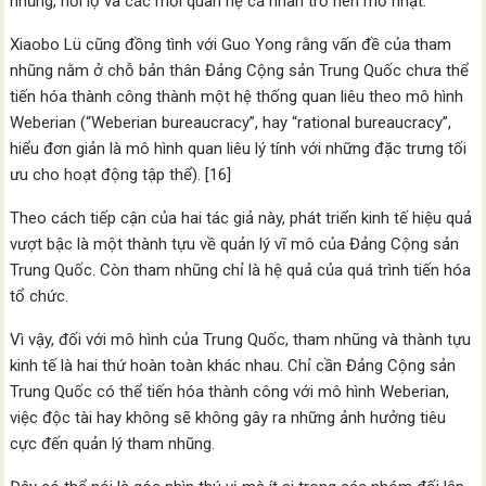
nhũng, hối lộ và các mối quan hệ cá nhân trở nên mờ nhạt.
Xiaobo Lü cũng đồng tình với Guo Yong rằng vấn đề của tham
nhũng nằm ở chỗ bản thân Đảng Cộng sản Trung Quốc chưa thể
tiến hóa thành công thành một hệ thống quan liêu theo mô hình
Weberian (“Weberian bureaucracy”, hay “rational bureaucracy”,
hiểu đơn giản là mô hình quan liêu lý tính với những đặc trưng tối
ưu cho hoạt động tập thể). [16]
Theo cách tiếp cận của hai tác giả này, phát triển kinh tế hiệu quả
vượt bậc là một thành tựu về quản lý vĩ mô của Đảng Cộng sản
Trung Quốc. Còn tham nhũng chỉ là hệ quả của quá trình tiến hóa
tổ chức.
Vì vậy, đối với mô hình của Trung Quốc, tham nhũng và thành tựu
kinh tế là hai thứ hoàn toàn khác nhau. Chỉ cần Đảng Cộng sản
Trung Quốc có thể tiến hóa thành công với mô hình Weberian,
việc độc tài hay không sẽ không gây ra những ảnh hưởng tiêu
cực đến quản lý tham nhũng.