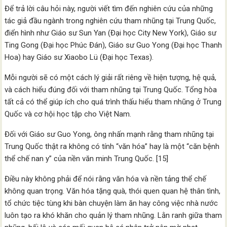
Để trả lời câu hỏi này, người viết tìm đến nghiên cứu của những
tác giả đầu ngành trong nghiên cứu tham nhũng tại Trung Quốc,
điển hình như Giáo sư Sun Yan (Đại học City New York), Giáo sư
Ting Gong (Đại học Phúc Đán), Giáo sư Guo Yong (Đại học Thanh
Hoa) hay Giáo sư Xiaobo Lü (Đại học Texas).
Mỗi người sẽ có một cách lý giải rất riêng về hiện tượng, hệ quả,
và cách hiểu đúng đối với tham nhũng tại Trung Quốc. Tổng hòa
tất cả có thể giúp ích cho quá trình thấu hiểu tham nhũng ở Trung
Quốc và cơ hội học tập cho Việt Nam.
Đối với Giáo sư Guo Yong, ông nhấn mạnh rằng tham nhũng tại
Trung Quốc thật ra không có tính “văn hóa” hay là một “căn bệnh
thể chế nan y” của nền văn minh Trung Quốc. [15]
Điều này không phải để nói rằng văn hóa và nền tảng thể chế
không quan trọng. Văn hóa tặng quà, thói quen quan hệ thân tình,
tổ chức tiệc tùng khi bàn chuyện làm ăn hay công việc nhà nước
luôn tạo ra khó khăn cho quản lý tham nhũng. Lằn ranh giữa tham