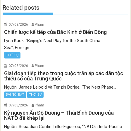
Related posts
07/08/2026
Pham
Chiến lược kế tiếp của Bắc Kinh ở Biển Đông
Lynn Kuok, “Beijing’s Next Play for the South China
Sea”, Foreign...
THỜI SỰ
07/08/2026
Pham
Giai đoạn tiếp theo trong cuộc trấn áp các dân tộc
thiểu số của Trung Quốc
Nguồn: James Leibold và Tenzin Dorjee, “The Next Phase...
BÀI NỔI BẬT
THỜI SỰ
07/08/2026
Pham
Kỷ nguyên Ấn Độ Dương – Thái Bình Dương của
NATO đã khép lại
Nguồn: Sebastian Contin Trillo-Figueroa, “NATO’s Indo-Pacific