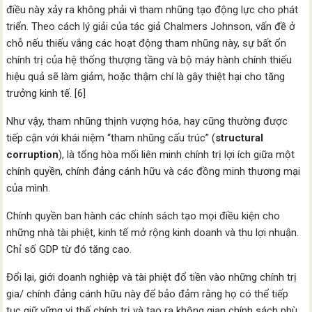
điều này xảy ra không phải vì tham nhũng tạo động lực cho phát
triển. Theo cách lý giải của tác giả Chalmers Johnson, vấn đề ở
chỗ nếu thiếu vắng các hoạt động tham nhũng này, sự bất ổn
chính trị của hệ thống thượng tầng và bộ máy hành chính thiếu
hiệu quả sẽ làm giảm, hoặc thậm chí là gây thiệt hại cho tăng
trưởng kinh tế. [6]
Như vậy, tham nhũng thịnh vượng hóa, hay cũng thường được
tiếp cận với khái niệm “tham nhũng cấu trúc” (
structural
corruption
), là tổng hòa mối liên minh chính trị lợi ích giữa một
chính quyền, chính đảng cánh hữu và các đồng minh thương mại
của mình.
Chính quyền ban hành các chính sách tạo mọi điều kiện cho
những nhà tài phiệt, kinh tế mở rộng kinh doanh và thu lợi nhuận.
Chỉ số GDP từ đó tăng cao.
Đổi lại, giới doanh nghiệp và tài phiệt đổ tiền vào những chính trị
gia/ chính đảng cánh hữu này để bảo đảm rằng họ có thể tiếp
tục giữ vững vị thế chính trị và tạo ra không gian chính sách phù