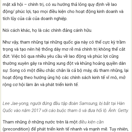
mặt xã hội – chính trị, có xu hướng thả lỏng quy định về lao
động/ phúc lợi, tạo mọi điều kiện cho hoạt động kinh doanh và
tích lũy của cải của doanh nghiệp.
Nói cách khác, họ là các chính đảng cánh hữu.
Như vậy, tham nhũng tại những quốc gia này có thể cực kỳ trầm
trọng và tạo nên hệ thống dây mơ rễ má chính trị không thể cắt
đứt. Việc bỏ qua nhiều yêu cầu về lao động và phúc lợi cũng
thường xuyên gây ra những xung đột và khủng hoảng quyền dân
sự. Song có một điều chắc chắn là cả bộ máy, dù tham nhũng, lại
hoạt động theo hướng ủng hộ các chính sách kinh tế vĩ mô, mở
rộng cơ hội làm ăn và phát triển kinh tế.
Lee Jae-yong, người đứng đầu tập đoàn Samsung, bị bắt tại Hàn
Quốc vào năm 2017 với cáo buộc tham ô và đưa hối lộ. Ảnh: Getty.
Tham nhũng ở những nước trên là một
điều kiện cần
(precondition) để phát triển kinh tế nhanh và mạnh mẽ. Tuy nhiên,