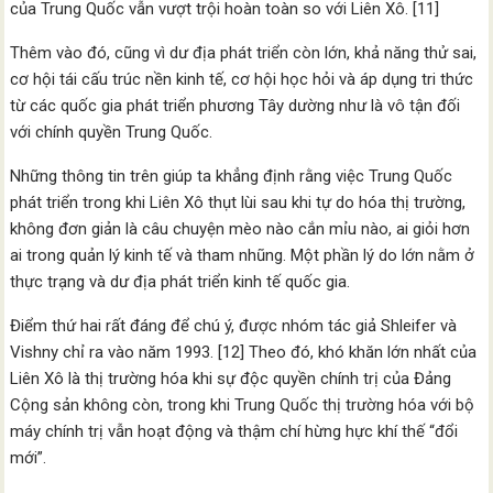
của Trung Quốc vẫn vượt trội hoàn toàn so với Liên Xô. [11]
Thêm vào đó, cũng vì dư địa phát triển còn lớn, khả năng thử sai,
cơ hội tái cấu trúc nền kinh tế, cơ hội học hỏi và áp dụng tri thức
từ các quốc gia phát triển phương Tây dường như là vô tận đối
với chính quyền Trung Quốc.
Những thông tin trên giúp ta khẳng định rằng việc Trung Quốc
phát triển trong khi Liên Xô thụt lùi sau khi tự do hóa thị trường,
không đơn giản là câu chuyện mèo nào cắn mỉu nào, ai giỏi hơn
ai trong quản lý kinh tế và tham nhũng. Một phần lý do lớn nằm ở
thực trạng và dư địa phát triển kinh tế quốc gia.
Điểm thứ hai rất đáng để chú ý, được nhóm tác giả Shleifer và
Vishny chỉ ra vào năm 1993. [12] Theo đó, khó khăn lớn nhất của
Liên Xô là thị trường hóa khi sự độc quyền chính trị của Đảng
Cộng sản không còn, trong khi Trung Quốc thị trường hóa với bộ
máy chính trị vẫn hoạt động và thậm chí hừng hực khí thế “đổi
mới”.