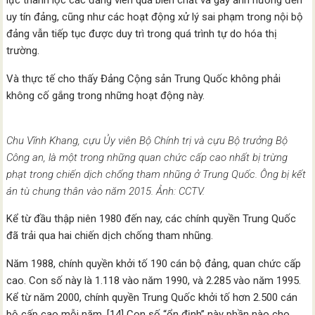
lực thanh lọc các đảng viên quá biến chất và gây ảnh hưởng đến
uy tín đảng, cũng như các hoạt động xử lý sai phạm trong nội bộ
đảng vẫn tiếp tục được duy trì trong quá trình tự do hóa thị
trường.
Và thực tế cho thấy Đảng Cộng sản Trung Quốc không phải
không cố gắng trong những hoạt động này.
Chu Vĩnh Khang, cựu Ủy viên Bộ Chính trị và cựu Bộ trưởng Bộ
Công an, là một trong những quan chức cấp cao nhất bị trừng
phạt trong chiến dịch chống tham nhũng ở Trung Quốc. Ông bị kết
án tù chung thân vào năm 2015. Ảnh: CCTV.
Kể từ đầu thập niên 1980 đến nay, các chính quyền Trung Quốc
đã trải qua hai chiến dịch chống tham nhũng.
Năm 1988, chính quyền khởi tố 190 cán bộ đảng, quan chức cấp
cao. Con số này là 1.118 vào năm 1990, và 2.285 vào năm 1995.
Kể từ năm 2000, chính quyền Trung Quốc khởi tố hơn 2.500 cán
bộ cấp cao mỗi năm. [14] Con số “ổn định” này phần nào cho