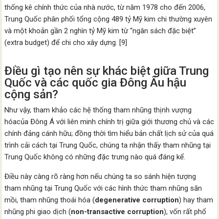
thống kê chính thức của nhà nước, từ năm 1978 cho đến 2006,
Trung Quốc phân phối tổng cộng 489 tỷ Mỹ kim chi thường xuyên
và một khoản gần 2 nghìn tỷ Mỹ kim từ “ngân sách đặc biệt”
(extra budget) để chi cho xây dựng. [9]
Điều gì tạo nên sự khác biệt giữa Trung
Quốc và các quốc gia Đông Âu hậu
cộng sản?
Như vậy, tham khảo các hệ thống tham nhũng thịnh vượng
hóacủa Đông Á với liên minh chính trị giữa giới thương chủ và các
chính đảng cánh hữu; đồng thời tìm hiểu bản chất lịch sử của quá
trình cải cách tại Trung Quốc, chúng ta nhận thấy tham nhũng tại
Trung Quốc không có những đặc trưng nào quá đáng kể.
Điều này càng rõ ràng hơn nếu chúng ta so sánh hiện tượng
tham nhũng tại Trung Quốc với các hình thức tham nhũng săn
mồi, tham nhũng thoái hóa (
degenerative corruption
) hay tham
nhũng phi giao dịch (
non-transactive corruption
), vốn rất phổ