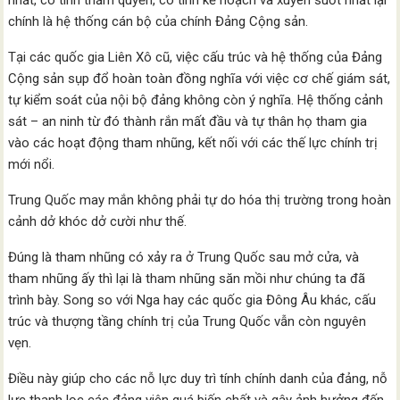
nhất, có tính thẩm quyền, có tính kế hoạch và xuyên suốt nhất lại
chính là hệ thống cán bộ của chính Đảng Cộng sản.
Tại các quốc gia Liên Xô cũ, việc cấu trúc và hệ thống của Đảng
Cộng sản sụp đổ hoàn toàn đồng nghĩa với việc cơ chế giám sát,
tự kiểm soát của nội bộ đảng không còn ý nghĩa. Hệ thống cảnh
sát – an ninh từ đó thành rắn mất đầu và tự thân họ tham gia
vào các hoạt động tham nhũng, kết nối với các thế lực chính trị
mới nổi.
Trung Quốc may mắn không phải tự do hóa thị trường trong hoàn
cảnh dở khóc dở cười như thế.
Đúng là tham nhũng có xảy ra ở Trung Quốc sau mở cửa, và
tham nhũng ấy thì lại là tham nhũng săn mồi như chúng ta đã
trình bày. Song so với Nga hay các quốc gia Đông Âu khác, cấu
trúc và thượng tầng chính trị của Trung Quốc vẫn còn nguyên
vẹn.
Điều này giúp cho các nỗ lực duy trì tính chính danh của đảng, nỗ