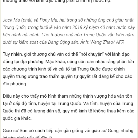
thương thảo với lãnh đạo đảng phái chính trị nước họ.
Jack Ma (phải) và Pony Ma, hai trong số những ông chủ giàu nhất
Trung Quốc, trong buổi lễ vào năm 2018 kỷ niệm 40 năm nước này
tiến hành cải cách. Các thương chủ của Trung Quốc vẫn luôn nằm
dưới sự kiểm soát của Đảng Cộng sản. Ảnh: Wang Zhao/ AFP.
Tuy nhiên, giới thương chủ vẫn có thể “nói chuyện” với lãnh đạo
đảng tại địa phương. Mặc khác, cũng cần cân nhắc rằng phần lớn
các chương trình kinh tế và cải tổ tại Trung Quốc được chính
quyền trung ương trao thẩm quyền tự quyết rất đáng kể cho các
địa phương.
Điều này cho thấy mô hình tham nhũng thịnh vượng hóa vẫn tồn
tại ở cấp độ tỉnh, huyện tại Trung Quốc. Và tỉnh, huyện của Trung
Quốc thì đã có lượng dân số, quy mô kinh tế không thua kém các
quốc gia khác.
Giáo sư Sun có cách tiếp cận gần giống với giáo sư Gong, nhưng