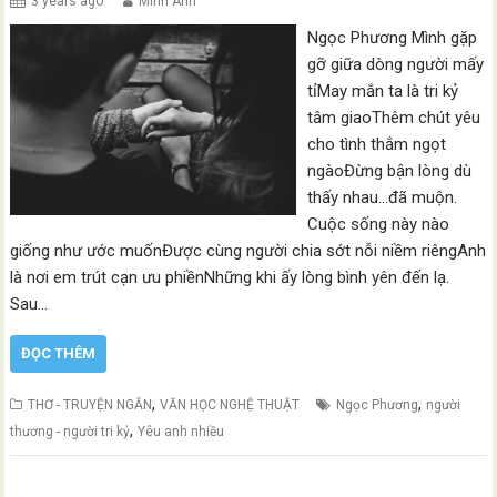
3 years ago
Minh Anh
Ngọc Phương Mình gặp
gỡ giữa dòng người mấy
tỉMay mắn ta là tri kỷ
tâm giaoThêm chút yêu
cho tình thắm ngọt
ngàoĐừng bận lòng dù
thấy nhau…đã muộn.
Cuộc sống này nào
giống như ước muốnĐược cùng người chia sớt nỗi niềm riêngAnh
là nơi em trút cạn ưu phiềnNhững khi ấy lòng bình yên đến lạ.
Sau…
ĐỌC THÊM
,
,
THƠ - TRUYỆN NGẮN
VĂN HỌC NGHỆ THUẬT
Ngọc Phương
người
,
thương - người tri kỷ
Yêu anh nhiều