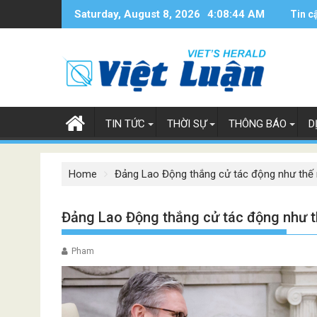
Skip
Saturday, August 8, 2026
4:08:45 AM
Tin c
to
content
TIN TỨC
THỜI SỰ
THÔNG BÁO
D
Home
Đảng Lao Động thắng cử tác động như thế n
Đảng Lao Động thắng cử tác động như th
Pham