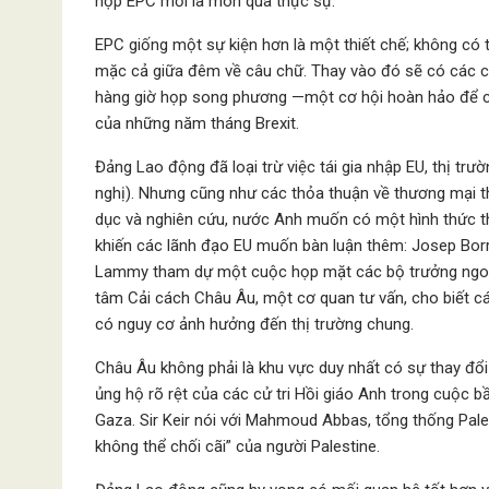
họp EPC mới là món quà thực sự.
EPC giống một sự kiện hơn là một thiết chế; không có
mặc cả giữa đêm về câu chữ. Thay vào đó sẽ có các cu
hàng giờ họp song phương —một cơ hội hoàn hảo để c
của những năm tháng Brexit.
Đảng Lao động đã loại trừ việc tái gia nhập EU, thị tr
nghị). Nhưng cũng như các thỏa thuận về thương mại t
dục và nghiên cứu, nước Anh muốn có một hình thức th
khiến các lãnh đạo EU muốn bàn luận thêm: Josep Borr
Lammy tham dự một cuộc họp mặt các bộ trưởng ngoại 
tâm Cải cách Châu Âu, một cơ quan tư vấn, cho biết c
có nguy cơ ảnh hưởng đến thị trường chung.
Châu Âu không phải là khu vực duy nhất có sự thay đổi
ủng hộ rõ rệt của các cử tri Hồi giáo Anh trong cuộc b
Gaza. Sir Keir nói với Mahmoud Abbas, tổng thống Pales
không thể chối cãi” của người Palestine.