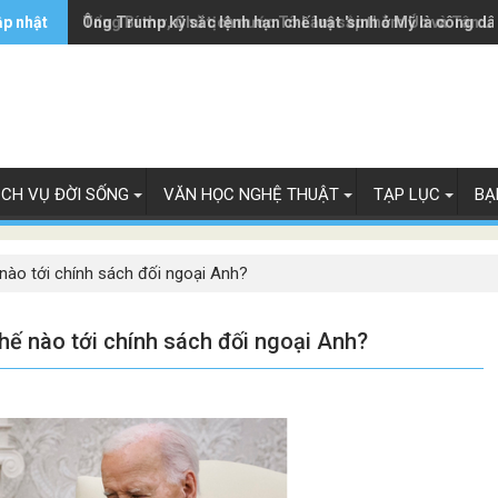
ập nhật
Ông Trump ký sắc lệnh hạn chế luật 'sinh ở Mỹ là công dâ
Tổng Bí thư, Chủ tịch nước Tô Lâm sắp thăm Úc và Tân L
ỊCH VỤ ĐỜI SỐNG
VĂN HỌC NGHỆ THUẬT
TẠP LỤC
BẠ
ào tới chính sách đối ngoại Anh?
ế nào tới chính sách đối ngoại Anh?