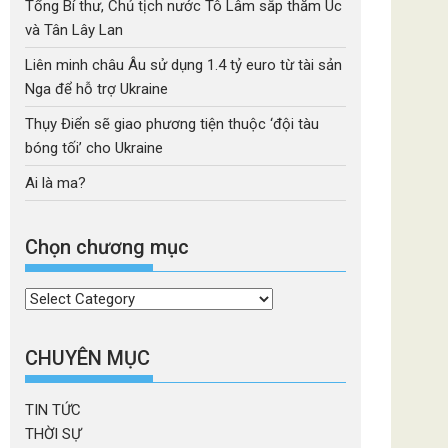
Tổng Bí thư, Chủ tịch nước Tô Lâm sắp thăm Úc
và Tân Lây Lan
Liên minh châu Âu sử dụng 1.4 tỷ euro từ tài sản
Nga để hỗ trợ Ukraine
Thụy Điển sẽ giao phương tiện thuộc ‘đội tàu
bóng tối’ cho Ukraine
Ai là ma?
Chọn chương mục
Chọn
chương
mục
CHUYÊN MỤC
TIN TỨC
THỜI SỰ