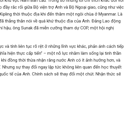
 khu vực Nam Bán cầu. Trong số những lời chỉ trích khác đối với
đầy rắc rối giữa Bộ viện trợ Anh và Bộ Ngoại giao, cũng như việc
ipling thời thuộc địa khi đến thăm một ngôi chùa ở Myanmar. Là
ã thẳng thắn nói về quá khứ thuộc địa của Anh. Đảng Lao động
khí hậu; ông Sunak đã miễn cưỡng tham dự COP, một hội nghị
c và tính liên tục rõ rệt ở những lĩnh vực khác, phản ánh cách tiếp
ĩa hiện thực cấp tiến” – một nỗ lực nhằm làm sống lại tinh thần
ng khi đồng thời thừa nhận rằng nước Anh có ít ảnh hưởng hơn, và
. Nhưng sự thay đổi ngay lập tức không liên quan đến học thuyết
quốc tế của Anh. Chính sách sẽ thay đổi một chút. Nhận thức sẽ