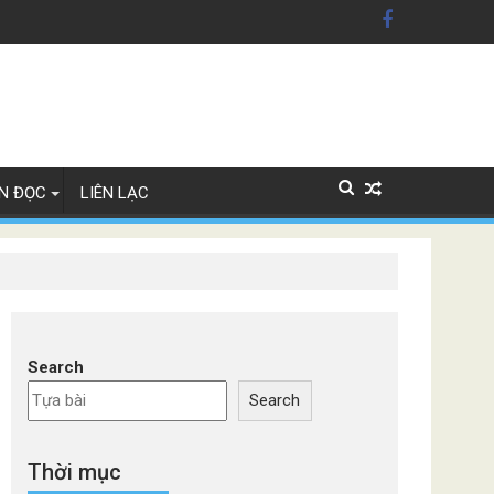
n Mỹ'
ây Lan
N ĐỌC
LIÊN LẠC
Search
Search
Thời mục