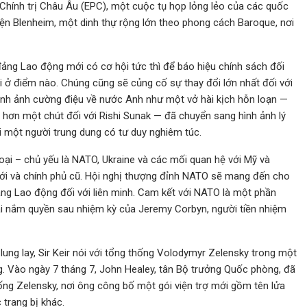
Chính trị Châu Âu (EPC), một cuộc tụ họp lỏng lẻo của các quốc
iện Blenheim, một dinh thự rộng lớn theo phong cách Baroque, nơi
 đảng Lao động mới có cơ hội tức thì để báo hiệu chính sách đối
 ở điểm nào. Chúng cũng sẽ củng cố sự thay đổi lớn nhất đối với
ình ảnh cường điệu về nước Anh như một vở hài kịch hỗn loạn —
t hơn một chút đối với Rishi Sunak — đã chuyển sang hình ảnh lý
 một người trung dung có tư duy nghiêm túc.
oại – chủ yếu là NATO, Ukraine và các mối quan hệ với Mỹ và
 mới và chính phủ cũ. Hội nghị thượng đỉnh NATO sẽ mang đến cho
ảng Lao động đối với liên minh. Cam kết với NATO là một phần
ại nắm quyền sau nhiệm kỳ của Jeremy Corbyn, người tiền nhiệm
ung lay, Sir Keir nói với tổng thống Volodymyr Zelensky trong một
. Vào ngày 7 tháng 7, John Healey, tân Bộ trưởng Quốc phòng, đã
ng Zelensky, nơi ông công bố một gói viện trợ mới gồm tên lửa
 trang bị khác.