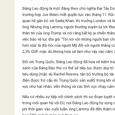
Đảng Lao động là một đảng theo chủ nghĩa Đại Tây Dư
trường hợp Joe Biden mất quyền lực vào tháng 11. Rủi r
quan hệ gắn bó với Sadiq Khan, thị trưởng London và l
ông. Nhưng ông Lammy, người thường xuyên lui tới Was
thân tín của ông Trump và nói rằng bất kỳ ai chiến th
việc bảo vệ lục địa già. “Tôi nói với những người bạn
hơn nữa’ là đòi hỏi của người Mỹ đối với người thắng c
2,5% GDP, mặc dù không hứa sẽ làm như vậy vào năm 
Đối với Trung Quốc, Đảng Lao động đã hứa sẽ kiểm tra 
sách của Đảng Bảo thủ có thể sẽ tiếp tục được duy trì.
tiêu dùng (mặc dù Rachel Reeves, tân bộ trưởng bộ tài
điện được trợ cấp do Trung Quốc sản xuất) trong khi v
vực như hạt nhân, viễn thông và các lĩnh vực nhạy cảm
Nếu có nhiều sự tiếp nối chính sách thì sự đoạn tuyệt v
trong mối quan hệ với EU, nơi Đảng Lao động hy vọng 
phí thời gian: vào cuối tuần, ông Lammy đã đến thăm