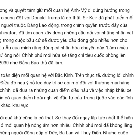
ơng và quyết tâm giữ mối quan hệ Anh-Mỹ đi đúng hướng trong
o xung đột với Donald Trump là có thật: Sir Keir đã phát triển mối
à người thuộc Đảng Lao động, trong chính quyền trước đây của
hington, đã tìm cách xây dựng những cầu nối với những nhân vật
ắng trong cuộc bầu cử sẽ được yêu cầu đóng góp nhiều hơn cho
 châu Âu của mình rằng đừng cá nhân hóa chuyện này. ‘Làm nhiều
ử,” ông nói. Chính phủ mới hứa sẽ tăng chi tiêu quốc phòng lên
2030 như Đảng Bảo thủ đã làm.
toàn diện mối quan hệ với Bắc Kinh. Trên thực tế, đường lối chính
 Điều đó ngụ ý nỗ lực duy trì sự cởi mở đối với thương mại hàng
 chính, đã đưa ra những quan điểm diều hâu về việc nhập khẩu xe
ẫn có quan điểm hoài nghi về đầu tư của Trung Quốc vào các lĩnh
 khác. khu vực.
ới quá khứ cũng là có thật. Sự thay đổi ngay lập tức nhất thể hiện
có mối quan hệ nồng ấm hơn nhiều. Chính phủ mới đã không lãng
 những người đồng cấp ở Đức, Ba Lan và Thụy Điển. Nhưng cuộc