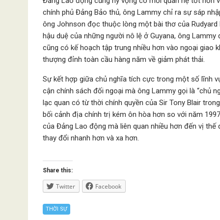
Đảng Lao động cũng hy vọng có mối quan hệ tốt hơn với
chính phủ Đảng Bảo thủ, ông Lammy chỉ ra sự sáp nhập 
ông Johnson đọc thuộc lòng một bài thơ của Rudyard K
hậu duệ của những người nô lệ ở Guyana, ông Lammy đ
cũng có kế hoạch tập trung nhiều hơn vào ngoại giao 
thượng đỉnh toàn cầu hàng năm về giảm phát thải.
Sự kết hợp giữa chủ nghĩa tích cực trong một số lĩnh vự
cận chính sách đối ngoại mà ông Lammy gọi là “chủ ngh
lạc quan có từ thời chính quyền của Sir Tony Blair tro
bối cảnh địa chính trị kém ôn hòa hơn so với năm 1997
của Đảng Lao động mà liên quan nhiều hơn đến vị thế 
thay đổi nhanh hơn và xa hơn.
Share this:
Twitter
Facebook
THỜI SỰ