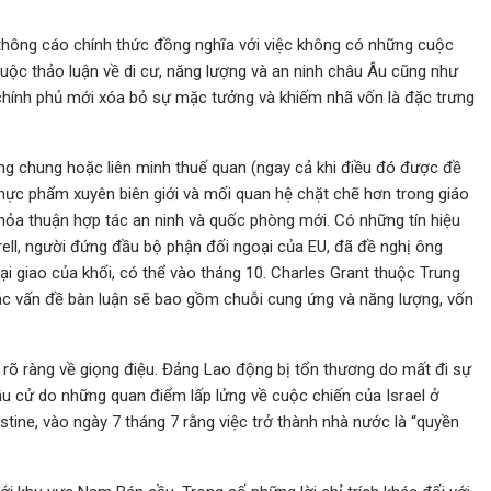
 thông cáo chính thức đồng nghĩa với việc không có những cuộc
ộc thảo luận về di cư, năng lượng và an ninh châu Âu cũng như
hính phủ mới xóa bỏ sự mặc tưởng và khiếm nhã vốn là đặc trưng
ường chung hoặc liên minh thuế quan (ngay cả khi điều đó được đề
hực phẩm xuyên biên giới và mối quan hệ chặt chẽ hơn trong giáo
ỏa thuận hợp tác an ninh và quốc phòng mới. Có những tín hiệu
ell, người đứng đầu bộ phận đối ngoại của EU, đã đề nghị ông
giao của khối, có thể vào tháng 10. Charles Grant thuộc Trung
ác vấn đề bàn luận sẽ bao gồm chuỗi cung ứng và năng lượng, vốn
 rõ ràng về giọng điệu. Đảng Lao động bị tổn thương do mất đi sự
ầu cử do những quan điểm lấp lửng về cuộc chiến của Israel ở
tine, vào ngày 7 tháng 7 rằng việc trở thành nhà nước là “quyền