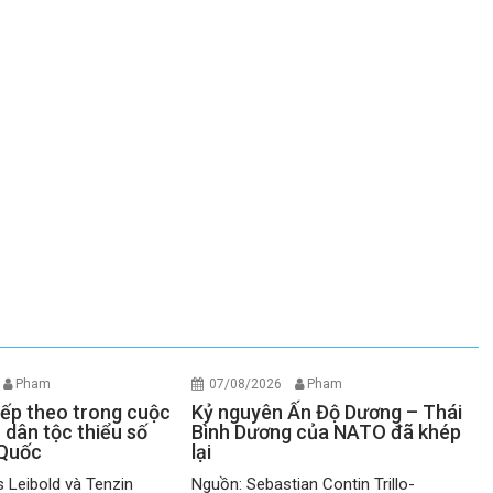
Pham
07/08/2026
Pham
iếp theo trong cuộc
Kỷ nguyên Ấn Độ Dương – Thái
 dân tộc thiểu số
Bình Dương của NATO đã khép
 Quốc
lại
 Leibold và Tenzin
Nguồn: Sebastian Contin Trillo-