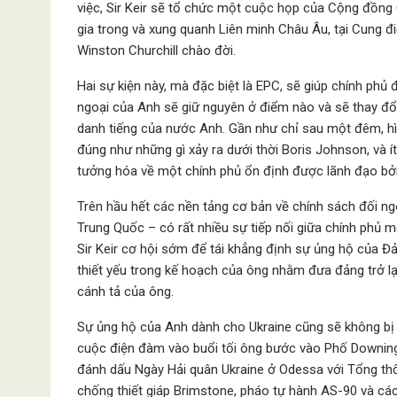
việc, Sir Keir sẽ tổ chức một cuộc họp của Cộng đồng 
gia trong và xung quanh Liên minh Châu Âu, tại Cung đ
Winston Churchill chào đời.
Hai sự kiện này, mà đặc biệt là EPC, sẽ giúp chính phủ
ngoại của Anh sẽ giữ nguyên ở điểm nào và sẽ thay đổi
danh tiếng của nước Anh. Gần như chỉ sau một đêm, h
đúng như những gì xảy ra dưới thời Boris Johnson, và í
tưởng hóa về một chính phủ ổn định được lãnh đạo bởi
Trên hầu hết các nền tảng cơ bản về chính sách đối ng
Trung Quốc – có rất nhiều sự tiếp nối giữa chính phủ
Sir Keir cơ hội sớm để tái khẳng định sự ủng hộ của Đ
thiết yếu trong kế hoạch của ông nhằm đưa đảng trở l
cánh tả của ông.
Sự ủng hộ của Anh dành cho Ukraine cũng sẽ không bị l
cuộc điện đàm vào buổi tối ông bước vào Phố Downing
đánh dấu Ngày Hải quân Ukraine ở Odessa với Tổng thố
chống thiết giáp Brimstone, pháo tự hành AS-90 và các