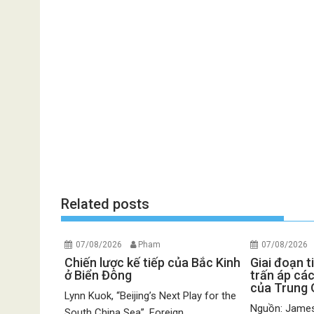
Related posts
07/08/2026
Pham
07/08/2026
Chiến lược kế tiếp của Bắc Kinh
Giai đoạn t
ở Biển Đông
trấn áp các
của Trung
Lynn Kuok, “Beijing’s Next Play for the
Nguồn: James
South China Sea”, Foreign...