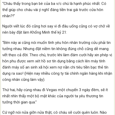
“Cháu thấy trong bạn bè của ba v/c chú là hạnh phúc nhất. Có
thể giúp cho cháu vài ý nghĩ đáng tiền trai gái trước cửa hôn
nhân?!”
Người viết lúc đó cũng hơi say vì đi đâu uống cũng có vợ chở về
nên bày đặt làm Khổng Minh thế kỷ 21:
“Bên này ai cũng nói muốn tình yêu hôn nhân trường cửu phải tin
tưởng nhau. Nhưng đặt niềm tin không đúng chỗ cũng dễ mang
vết thẹo cả đời. Theo chú, trước khi làm đám cưới hãy xin phép vị
hôn phu được xem xét hồ sơ tín dụng bằng cách lên máy tính
đánh máy số an sinh xã hội xem nợ nần chi tiêu tiền bạc thẻ tín
dụng ra sao! (Hiện nay nhiều công ty tài chính ngân hàng khi nhận
công nhân cũng làm vậy).
Thứ hai, hãy cùng nhau đi Vegas một chuyến 3 ngày đêm, sẽ ít
nhất nhìn thấy một bộ mặt khác của người ta yêu thương tin
tưởng thời gian qua.”
Cứ ngỡ nói nửa giỡn nửa thật, cô cháu sẽ cười quên luôn. Nào