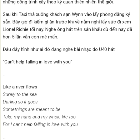
những công trình xây theo kỳ quan thiên nhiên thế giới.
Sau khi Taxi thả xuống khách sạn Wynn vào lấy phòng đăng ký
sẵn. Bây giờ đi kiếm gì ăn trước khi về nằm nghỉ lấy sức đi xem
Lionel Richie tối nay. Nghe ông hát trên sân khấu dù đến nay đã
hơn 5 lần vẫn còn mê mẩn.
Đâu đây hình như ai đó đang nghe bài nhạc do U40 hát:
“Can’t help falling in love with you”
…
Like a river flows
Surely to the sea
Darling so it goes
Somethings are meant to be
Take my hand and my whole life too
For I can’t help falling in love with you
…