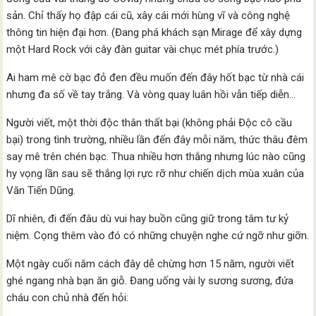
sản. Chỉ thấy họ đập cái cũ, xây cái mới hùng vĩ và công nghệ
thông tin hiện đại hơn. (Đang phá khách sạn Mirage để xây dựng
một Hard Rock với cây đàn guitar vài chục mét phía trước.)
Ai ham mê cờ bạc đỏ đen đều muốn đến đây hốt bạc từ nhà cái
nhưng đa số về tay trắng. Và vòng quay luân hồi vẫn tiếp diễn…
Người viết, một thời độc thân thất bại (không phải Độc cô cầu
bại) trong tình trường, nhiều lần đến đây mỗi năm, thức thâu đêm
say mê trên chén bạc. Thua nhiều hơn thắng nhưng lúc nào cũng
hy vọng lần sau sẽ thắng lợi rực rỡ như chiến dịch mùa xuân của
Văn Tiến Dũng.
Dĩ nhiên, đi đến đâu dù vui hay buồn cũng giữ trong tâm tư kỷ
niệm. Cọng thêm vào đó có những chuyện nghe cứ ngỡ như giỡn.
Một ngày cuối năm cách đây dễ chừng hơn 15 năm, người viết
ghé ngang nhà bạn ăn giỗ. Đang uống vài ly sương sương, đứa
cháu con chủ nhà đến hỏi: