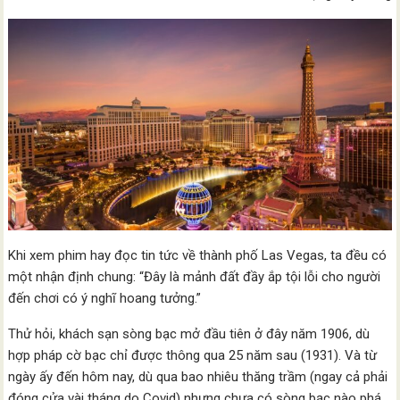
Khi xem phim hay đọc tin tức về thành phố Las Vegas, ta đều có
một nhận định chung: “Đây là mảnh đất đầy ắp tội lỗi cho người
đến chơi có ý nghĩ hoang tưởng.”
Thử hỏi, khách sạn sòng bạc mở đầu tiên ở đây năm 1906, dù
hợp pháp cờ bạc chỉ được thông qua 25 năm sau (1931). Và từ
ngày ấy đến hôm nay, dù qua bao nhiêu thăng trầm (ngay cả phải
đóng cửa vài tháng do Covid) nhưng chưa có sòng bạc nào phá