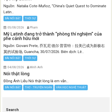
Nguồn: Natalia Cote-Muñoz, “China’s Quiet Quest to Dominate
Latin...
BÀI NỔI BẬT
THỜI SỰ
05/08/2026
Pham
Mỹ Latinh đang trở thành “phòng thí nghiệm” của
phe cánh hữu mới
Nguồn: Giovani Prete, 乔瓦尼·德尔·普雷特：拉美已成为新极右
翼的试验场, Guancha, 30/07/2026. Biên dịch: Lê...
BÀI NỔI BẬT
THỜI SỰ
04/08/2026
Minh Anh
Nói thật lòng
Đồng Ánh Liễu Nói thật lòng là em vẫn...
BÀI NỔI BẬT
THƠ - TRUYỆN NGẮN
VĂN HỌC NGHỆ THUẬT
Search