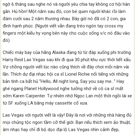
ngờ 6 tháng sau nghe nó và người yêu chia tay không cơ hội hàn
gắn. Hú hồn! Một năm sau đó, con bé quen người khác rồi làm
đám cưới sau 2 năm thương nhau. Bây giờ nó đã có 2 con, gia
đình hạnh phúc. (Người viết vẫn đang tréo ngón tay cross my
fingers một kiểu hy vọng bên này cho cuộc sống v/c nó đâu vào
đó).
Chiếc máy bay của hãng Alaska đang từ từ đáp xuống phi trường
Harry Reid Las Vegas sau khi đi qua 30 phút khu vực thời tiết xấu.
Vợ chồng người viết lúc nào cũng thích về đây chơi mỗi năm vài
lần. Thích dự đại nhạc hội ca sĩ Lionel Richie nổi tiếng với những
bản tình ca bất hủ “Hello, All night long, Say you say me…” Hay
ghé ngang Planet Hollywood nghe tưởng nhớ về cô ca sĩ mất
sớm Karen Carpenter. Tự nhiên nhớ Ngọc Lan một thời ngồi lái xe
từ SF xuống LA bằng máy cassette cổ xưa.
Las Vegas với người viết là vậy! Đây là nơi với những nhà hàng đủ
mọi chủng tộc ngon tầm cỡ thế giới. Bạn nếu thích xem ảo thuật,
âm nhạc hay chỉ đi bộ dọc đại lộ Las Vegas nhìn cảnh đẹp,