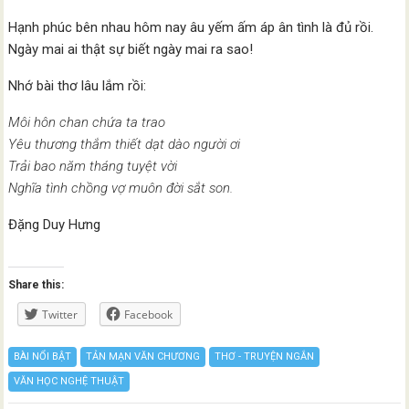
Hạnh phúc bên nhau hôm nay âu yếm ấm áp ân tình là đủ rồi.
Ngày mai ai thật sự biết ngày mai ra sao!
Nhớ bài thơ lâu lắm rồi:
Môi hôn chan chứa ta trao
Yêu thương thắm thiết dạt dào người ơi
Trải bao năm tháng tuyệt vời
Nghĩa tình chồng vợ muôn đời sắt son.
Đặng Duy Hưng
Share this:
Twitter
Facebook
BÀI NỔI BẬT
TẢN MẠN VĂN CHƯƠNG
THƠ - TRUYỆN NGẮN
VĂN HỌC NGHỆ THUẬT